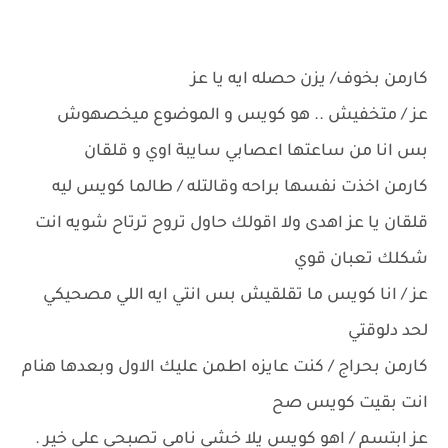
كارمن بخوف/ يزن حصله ايه يا عز
عز / متخفيش .. هو كويس و الموضوع ميخصهوش
بس انا من ساعتها اعصابي سايبة اوي و قلقان
كارمن اخذت نفسها براحه وقالتله / طالما كويس ليه
قلقان يا عز اهدى ولا اقولك حاول تروح ترتاح شويه انت
شكلك تعبان قوي
عز / انا كويس ما تقلقيش بس انتي ايه اللي مصحيكي
لحد دلوقتي
كارمن بحراج / كنت عايزه اطمن عليك الاول وبعدها هنام
انت بقيت كويس صح
عز ابتسم / اهو كويس يلا خشي نامي تصبحي على خير .