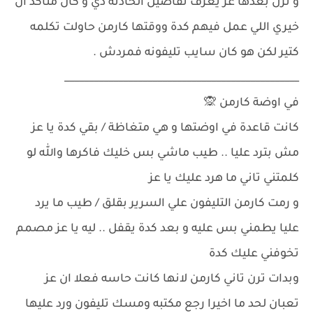
و نزل بعدها عز يعرف تفاصيل الحادثة دي و كان متاكد ان
خيري اللي عمل فيهم كدة ووقتها كارمن حاولت تكلمه
كتير لكن هو كان سايب تليفونه فمردش .
________________________________________________
في اوضة كارمن 🙊
كانت قاعدة في اوضتها و هي متغاظة / بقي كدة يا عز
مش بترد عليا .. طيب ماشي بس خليك فاكرها والله لو
كلمتني تاني ما هرد عليك يا عز
و رمت كارمن التليفون علي السرير بقلق / طيب ما يرد
عليا يطمني بس عليه و بعد كدة يقفل .. ليه يا عز مصمم
تخوفني عليك كدة
وبدات ترن تاني كارمن لانها كانت حاسه فعلا ان عز
تعبان لحد ما اخيرا رجع مكتبه ومسك تليفون ورد عليها