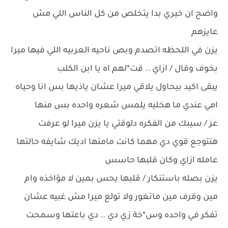
واضح ان خيري بدا يتخلص من كل الناس اللي مش
عايزهم
يزن في اللحظه اتصدم وبص ناحيه العربيه اللي فيها ميرا
بخوف وقال / ازاي .. قت*لهم اه يا ابن الكلب
يبقى اكيد بيحاول يلاقي ميرا عشان ياذيها بس انا وحياه
امي عندي ما هخليه يلمس شعره واحده بس منها
عز / سيبك من الفكره دلوقتي يا يزن ميرا لو عرفت
هتتوجع قوي دي مهما كانت مامتها اديك شايفه حالتها
عامله ازاي وكان قلبها حاسس
يزن بصله باستنكار / قلبها يحس بمين لا مؤاخذه وام
مين وقرف مين ماتغور ولا تولع ميرا مش غبيه عشان
تفكر في واحده وس*خة زي دي .. دي باعتها وسمحت