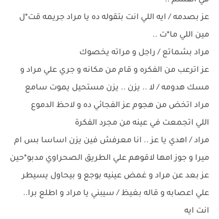
في القسم ..
عز بصدمه / ايه اللي انت بتقوله ده يا مراد جريمه قت*ل
مين اللي ما*ت ..
مراد بشماتع / راجل و مراته يخصوك
عز اترعب من الفكره و قام من مكانه و جري علي مراد و
مسك هدومه / لا .. يزن .. يزن مستحيل يموت سامع
مراد اتخض من هجوم عز الفجائي ده و لاحظ الدموع
اللي اتجمعت في عينه من مجرد الفكرة
مراد / اهدي يا عز .. انا معرفش فين يزن اساسا بس ام
ميرا و جوز امها لاقوهم علي الطريق الصحراوي مدبو*حين
عز بعد عن مراد و غمض عينيه بوجع و بيحاول يسيطر
علي اعصابه و قاله بغيظ / سيبني يا مراد و اطلع برا..
انت ايه