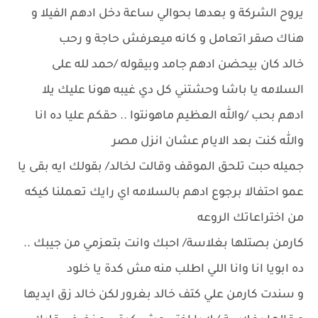
يروح الشركة و بعدها بحوالي ساعة دخل ادهم الفيلا و
هناك صقر اتعامل و كانه ميعرفش حاجة و رحب
خالد كان بيحضن ادهم جامد وبيقوله /حمد لله على
السلامه يا باشا وحشتني كل دي غيبه هونا عليك يلا
ادهم بحب /والله العظيم ماهونتوا .. حقكم عليا ده انا
والله كنت بعد الايام عشان انزل مصر
جميله حبت تلحق الموقف وقالت لخالد/ بقولك ايه بقى يا
عمو احتفالا برجوع ادهم بالسلامه اي رايك تعملنا كيكه
من اختراعاتك الروعه
كارمن بصتلها بغلاسة/ احبك وانت بتعزمي من جيبك ..
ده ابويا انا وانا اللي اطلب منه مش كدة يا خلود
و سندت كارمن علي كتف خالد بغرور لكن خالد زق ايديها