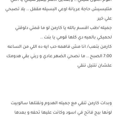
اقوم اتحول عليكي .. وبعدين ادهم بيغير عليكي يا اختي
متلبسيش حاجة عريانة اوعي البسيله مقفل .. يلا تصبحي
علي خير
جميله /طب اقسم بالله يا كارمن لو ما قمتي دلوقتي
لحميكي بالميه دي كلها قومي يا بنت ..
كارمن بتعب/ انا مش فاهمه حب ايه ده اللي من الساعه
7:00 الصبح .. ما نصحي الضهر عادي و ريني بقي هدومك
علشان نتنيل ننقي
وبدات كارمن تنقي مع جميله الهدوم ونقتلها سالوبيت
لونها بيج فاتح في اسود وكانت عليها تحفه و بعدها