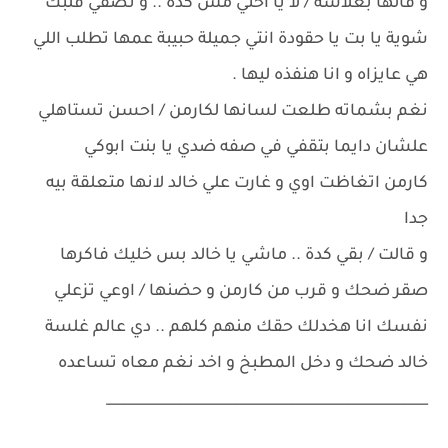
و قالها بغلاسة / لا يا اختي مش كدة .. و نضفي قلبك
شوية يا بت يا حقودة انتي جميلة حبيبة عمها تطلب اللي
هي عايزاه و انا هنفذه ليها .
نغم بشماته طلعت لسانها لكارمن / احسن تستاهلي
علشان دايما بتقفي في صفه ضدي يا بنت ابوكي
كارمن اتغاظت اوي و غارت علي خالد لانها متعلقة بيه
جدا
و قالت / بقي كدة .. ماشي يا خالد بس خليك فاكرها
صقر ضحك و قرب من كارمن و حضنها / اوعي تزعلي
نفسك انا هخدلك حقك منهم كلهم .. دي عالم غلسة
خالد ضحك و دخل المطبخ و اخد نغم معاه تساعده
______________________________________________