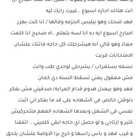
واقفة جمبه تساعده وبتقوله / مش انت قلت امبارح ان
انت هتاخد اجازه اسبوع ..غيرت رايك ليه
فهد ضحك وهو بيلبس الجزمه وقالها / انا كنت بهزر
امبارح اسبوع ايه ده انا لسه بتعلم ..اه صحيح انا كلمت
معاذ وهو قالي انه هيشرحلك كل حاجه فاتتك علشان
الامتحانات قربت
نسمه بستغراب / يشرحلي لوحدي طب وانت
مش معقول يعني تسقط السنه دي كمان
فهد وهو بيعدل هدوم قدام المرايه/ صدقيني مش بفكر
دلوقتي خالص في الشهاده على قد ما بفكر اني اثبت
نفسي في الشغل وبعدها الشهاده المهم متتحركيش
كتير و ارتاحي و لو حصل اي حاجه ابقي كلميني .. اتفقنا
و قرب فهد و باس راسها و خرج برا الاوضة علشان يلحق