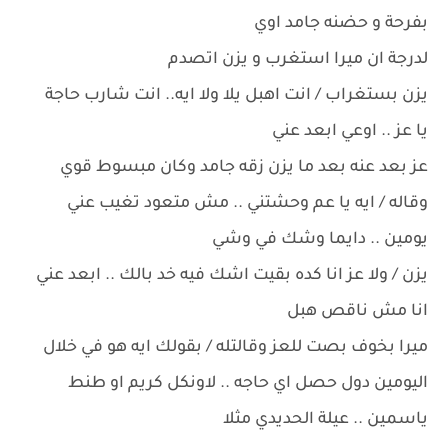
بفرحة و حضنه جامد اوي
لدرجة ان ميرا استغرب و يزن اتصدم
يزن بستغراب / انت اهبل يلا ولا ايه.. انت شارب حاجة
يا عز .. اوعي ابعد عني
عز بعد عنه بعد ما يزن زقه جامد وكان مبسوط قوي
وقاله / ايه يا عم وحشتني .. مش متعود تغيب عني
يومين .. دايما وشك في وشي
يزن / ولا عز انا كده بقيت اشك فيه خد بالك .. ابعد عني
انا مش ناقص هبل
ميرا بخوف بصت للعز وقالتله / بقولك ايه هو في خلال
اليومين دول حصل اي حاجه .. لاونكل كريم او طنط
ياسمين .. عيلة الحديدي مثلا