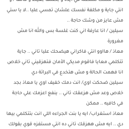
معاذ مسك شنطته في ايده و بصلها بغيظ و قالها / و
انتي جاية و مكلفة نفسك علشان تمسي عليا ..لا يا ستي
مش عايز من وشك حاجة ..
سيلين / انا عارفة اني كنت غلسة بس والله انا مش
مغرورة
معاذ / هااوو انتي فاكراني هيضحك عليا تاني .. جاية
تتكلمي معايا فاقوم مديكي الأمان فتهزقيني تاني خلاص
انا فهمت الحالة و مش هتخدع في البرائة دي
سيلين ضحكت اوي/ انت دمك خفيف اوي يا معاذ بجد
خلاص وعد مش هزعقك تاني .. ينفع اعزمك علي حاجة
في كافيه .. ممكن
معاذ استغراب/ ايه يا بنت الجراءه اللي انت بتتكلمي بيها
دي .. ايه مش ههزقك تاني ده انتي مستفزه قوي بقولك