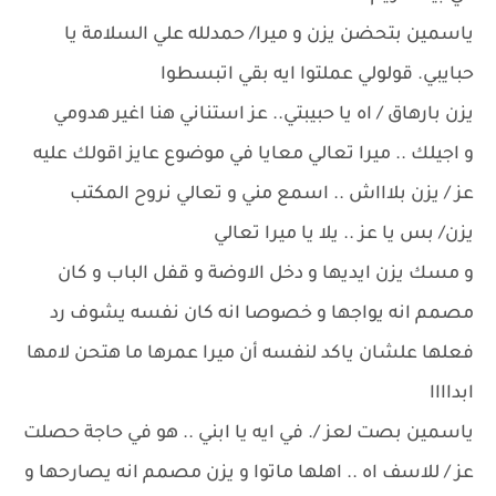
ياسمين بتحضن يزن و ميرا/ حمدلله علي السلامة يا
حبايبي. قولولي عملتوا ايه بقي اتبسطوا
يزن بارهاق / اه يا حبيبتي.. عز استناني هنا اغير هدومي
و اجيلك .. ميرا تعالي معايا في موضوع عايز اقولك عليه
عز / يزن بلاااش .. اسمع مني و تعالي نروح المكتب
يزن/ بس يا عز .. يلا يا ميرا تعالي
و مسك يزن ايديها و دخل الاوضة و قفل الباب و كان
مصمم انه يواجها و خصوصا انه كان نفسه يشوف رد
فعلها علشان ياكد لنفسه أن ميرا عمرها ما هتحن لامها
ابداااا
ياسمين بصت لعز /. في ايه يا ابني .. هو في حاجة حصلت
عز / للاسف اه .. اهلها ماتوا و يزن مصمم انه يصارحها و