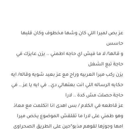
عز بص لميرا اللي كان وشها مخطوف وكان قلبها
حاسس
و قالها/ لا ما فيش اي حاجه اطمني .. يزن عايزك في
حاجة تبع الشغل
يزن ركب ميرا العربيه وراح مع عز بعيد شويه وقاله/ ايه
حكايه الرساله اللي انت بعتهالي دي.. في ايه يا عز .. في
حاجة حصلت مش كدة .. لارا
عز قاطعه في الكلام / بس اهدى انا اتكلمت مع معاذ
وهو طمني على لارا ما تقلقش الموضوع يخص ميرا
امها وجوزها لقوهم مذبو*حين على الطريق الصحراوي