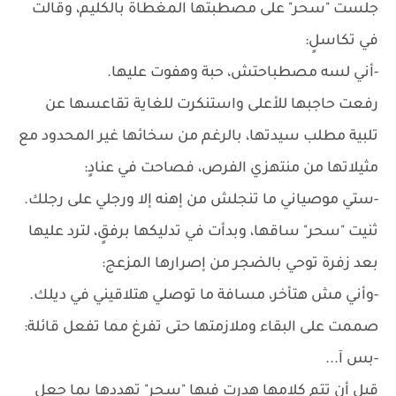
جلست "سحر" على مصطبتها المغطاة بالكليم، وقالت
في تكاسلٍ:
-أني لسه مصطباحتش، حبة وهفوت عليها.
رفعت حاجبها للأعلى واستنكرت للغاية تقاعسها عن
تلبية مطلب سيدتها، بالرغم من سخائها غير المحدود مع
مثيلاتها من منتهزي الفرص، فصاحت في عنادٍ:
-ستي موصياني ما تنجلش من إهنه إلا ورجلي على رجلك.
ثنيت "سحر" ساقها، وبدأت في تدليكها برفقٍ، لترد عليها
بعد زفرة توحي بالضجر من إصرارها المزعج:
-وأني مش هتأخر، مسافة ما توصلي هتلاقيني في ديلك.
صممت على البقاء وملازمتها حتى تفرغ مما تفعل قائلة:
-بس آ...
قبل أن تتم كلامها هدرت فيها "سحر" تهددها بما جعل