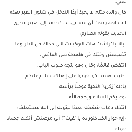
عمي.
كان والده مثله، لا يحبذ أبدًا التدخل في شئون الغير بهذه
الفجاجة، وتحت أي مسمى، لذلك عمد إلى تغيير مجرى
الحديث بقوله الصارم:
-يالا يا "راشد"، هات التوكيلات اللي حداك في الدار، وما
تضيعش وقتك في هلفطة على الفاضي.
انتفض قائمًا، وقال وهو يتجه صوب الباب:
-طيب، هستناكو تفوتوا علي إهناك، سلام عليكم.
بادله "زكريا" التحية مومئًا برأسه:
-وعليكم السلام ورحمة الله.
انتظر ذهاب شقيقه بعيدًا ليتوجه إلى ابنه مستعلمًا:
-إيه حوار الضاكتور ده يا "غيث"؟ أني مرضتش أتكلم جصاد
عمك.