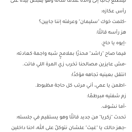
ليتطلع جانبًا إلى والده عندما سأله وهو يقبض بيده على
رأس عكازه:
-كلمت خوك "سليمان" وعرفته إننا جايين؟
هز رأسه قائلًا:
-إيوه يا حاج.
فيما صاح "راشد" محذرًا بملامحٍ شبه واجمة كعادته:
-مش عايزين مصالحنا تخرب زي المرة اللي فاتت.
انتقل بعينيه تجاهه مؤكدًا:
-اطمن يا عمي، أني مرتب كل حاجة مظبوط.
زم شفتيه مبرطمًا:
-أما نشوف.
تحدث "زكريا" من جديد قائلًا وهو يستقيم في جلسته:
-جهز حالك يا "غيث" علشان نتوكلُ على الله، احنا داخلين