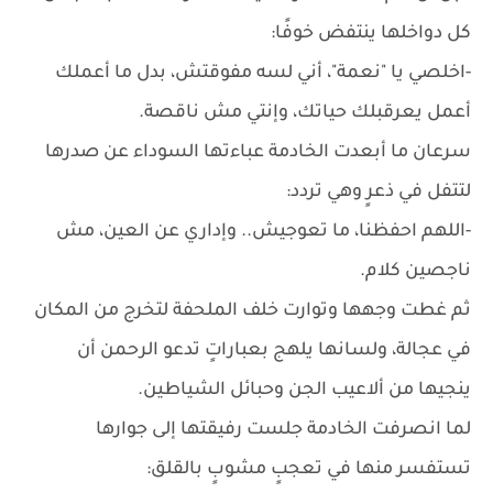
كل دواخلها ينتفض خوفًا:
-اخلصي يا "نعمة"، أني لسه مفوقتش، بدل ما أعملك
أعمل يعرقبلك حياتك، وإنتي مش ناقصة.
سرعان ما أبعدت الخادمة عباءتها السوداء عن صدرها
لتتفل في ذعرٍ وهي تردد:
-اللهم احفظنا، ما تعوجيش.. وإداري عن العين، مش
ناجصين كلام.
ثم غطت وجهها وتوارت خلف الملحفة لتخرج من المكان
في عجالة، ولسانها يلهج بعباراتٍ تدعو الرحمن أن
ينجيها من ألاعيب الجن وحبائل الشياطين.
لما انصرفت الخادمة جلست رفيقتها إلى جوارها
تستفسر منها في تعجبٍ مشوبٍ بالقلق: