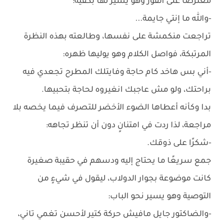
معترضًا على الفور وهو يشير لها بكفيه:
-والله ما إنتي جايمة...
تراجعت منكمشة على نفسها، وطالعته بهذه النظرة
المرتبكة، فواصل الكلام وهو يوليها ظهره:
-أني بس هاخد كام حاجة وفايتلك المطرح تجعدي فيه
براحتك، ولو مش عاجبك انغيروه لحاجة بتحبيها.
بدا وكأنه أعطاها الضوء الأخضر للتصرف فيما يخصه بلا
مراجعة، لذا ردت في امتنانٍ دون أن تنظر تجاهه:
-شكرًا على ذوقك.
جمع سريعًا ما يحتاج إليه ودسهم في حقيبة صغيرة
كانت موضوعة بجوار الدولاب، ليقول في شيءٍ من
التوصية وهو يسير نحو الباب:
-والضاكتور جايل مافيش حركة كتير لأحسن تغمي تاني،