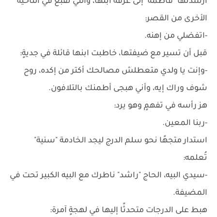
أرشدتها "فاطمة" إلى غرفة ابنها، والتي تقبع في الناحية
الأخرى من القصر:
-اتفضلي من إهنه.
قبل أن تسير مع ضيفتها، خاطبت ابنها قائلة في جديةٍ:
-وإنت يا ولدي متعطلش مصالحك أكتر من إكده، روح
شوف وراك إيه، وأني هبجى أطمنك بالتلافون.
هز رأسه في تفهمٍ وهو يرد:
-ربنا المعين.
استدار متجهًا نحو سلم الدرج ليجد الخادمة "سنية"
تُعلمه:
-سيدي البيه، الحاج "راشد" ناطرك مع البيه الكبير تحت في
المضيفة.
هبط على الدرجات متحدثًا إليها في لهجةٍ آمرة: