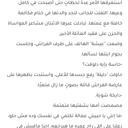
استغرقها الأمر عدة لحظاتٍ حتى أصبحت في كامل
وعيها، التفتت للجانب لتجد والدتها في ختام مكالمة
خافتة مع عمتها، تبادلت عبرها الاثنتان مشاعر المواساة
والحزن على فقيد العائلة الأخير.
وضعت "عيشة" الهاتف على طرف الفراش، وجلست
بجوار ابنتها تسألها:
-حاسة بإيه دلوقت؟
حاولت "دليلة" رفع جسدها للأعلى، واستندت بظهرها على
عارضة الفراش قائلة بصوتٍ ما زال متعبًا:
-دايخة شوية.
مصمصت أمها بشفتيها متمتمة:
-ما إنتي يا حبيبتي عمالة تكتمي في نفسك وده مش حلو،
زعلنا على اللي راح عمره ما هيرجعه، احنا مافيش في