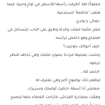
مملوكًا لها، أطرقت رأسها للأسفل في توترٍ وحيرة، فيما
هتفت "فاطمة" لتستدعيه:
-تعالى يا ولدي.
فعل مثلما فعلت والدته وطرق على الباب، ليتساءل في
اهتمامٍ وهو خافض لرأسه:
-كيف أحوالك دلوجيت؟
رمشت بعينيها مرددة بصوتٍ متلبك وهي تجاهد للنظر
تجاهه:
-الحمد لله...
ليظهر ذلك بوضوحٍ أكبر وهي تعترف له:
-معلش أنا أسفة، احتليت أوضتك وسريرك.
وهمَّت بمغادرة الفراش، فأزاحت الغطاء عنها ليصيح