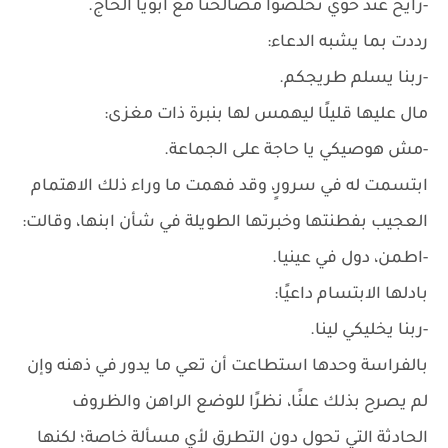
-رايح عند خوي نخلصوا مصالحنا مع أبويا الحاج.
رددت بما يشبه الدعاء:
-ربنا يسلم طريجكم.
مال عليها قليلًا ليهمس لها بنبرة ذات مغزى:
-مش هوصيكي يا حاجة على الجماعة.
ابتسمت له في سرورٍ، وقد فهمت ما وراء ذلك الاهتمام
العجيب بفطنتها وخبرتها الطويلة في شأن ابنها، وقالت:
-اطمن، دول في عينيا.
بادلها الابتسام داعيًا:
-ربنا يخليكي لينا.
بالفراسة وحدها استطاعت أن تعي ما يدور في ذهنه وإن
لم يصرح بذلك علنًا، نظرًا للوضع الراهن والظروف
الحادثة التي تحول دون التطرق لأي مسألة خاصة؛ لكنها