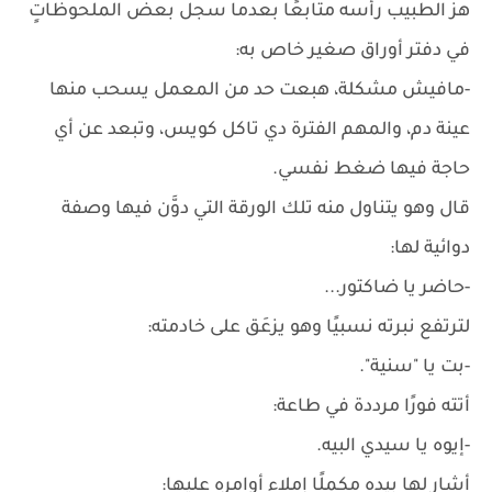
هز الطبيب رأسه متابعًا بعدما سجل بعض الملحوظاتٍ
في دفتر أوراق صغير خاص به:
-مافيش مشكلة، هبعت حد من المعمل يسحب منها
عينة دم، والمهم الفترة دي تاكل كويس، وتبعد عن أي
حاجة فيها ضغط نفسي.
قال وهو يتناول منه تلك الورقة التي دوَّن فيها وصفة
دوائية لها:
-حاضر يا ضاكتور...
لترتفع نبرته نسبيًا وهو يزعَق على خادمته:
-بت يا "سنية".
أتته فورًا مرددة في طاعة:
-إيوه يا سيدي البيه.
أشار لها بيده مكملًا إملاء أوامره عليها: