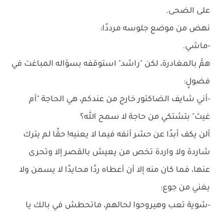
على الضحى.
نهض من موضع جلوسه مرددًا:
-ماشي.
همَّ بالمغادرة، لكن "راشد" استوقفه بسؤاله المباغت في
فضولٍ:
-أني شايف الضاكتور خارج من عندكم، هي الحاجة "أم
غيث" بتشتكي من حاجة لا سمح الله؟
ألن يكف أبدًا عن حشر أنفه فيما لا يعنيه! حقًا لم يترك
شاردة ولا واردة تخص من يعيش بالقصر إلا وتحرى
عنها، فما كان منه إلا أن أعطاه ردًا محايدًا لا يسمن ولا
يغني من جوع:
-شوية تعب وهيروحوا لحالهم، ماتحطش في بالك يا