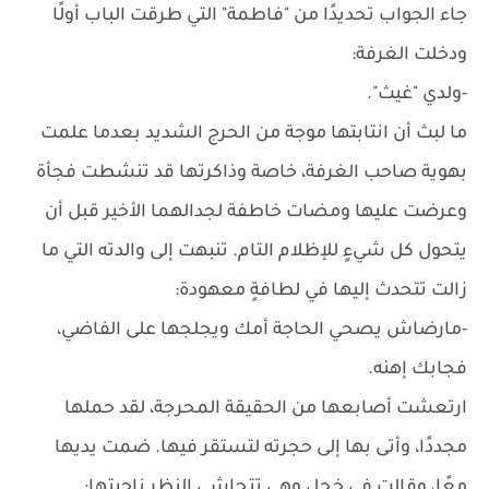
جاء الجواب تحديدًا من "فاطمة" التي طرقت الباب أولًا
ودخلت الغرفة:
-ولدي "غيث".
ما لبث أن انتابتها موجة من الحرج الشديد بعدما علمت
بهوية صاحب الغرفة، خاصة وذاكرتها قد تنشطت فجأة
وعرضت عليها ومضات خاطفة لجدالهما الأخير قبل أن
يتحول كل شيءٍ للإظلام التام. تنبهت إلى والدته التي ما
زالت تتحدث إليها في لطافةٍ معهودة:
-مارضاش يصحي الحاجة أمك ويجلجها على الفاضي،
فجابك إهنه.
ارتعشت أصابعها من الحقيقة المحرجة، لقد حملها
مجددًا، وأتى بها إلى حجرته لتستقر فيها. ضمت يديها
معًا، وقالت في خجلٍ وهي تتحاشى النظر ناحيتها: