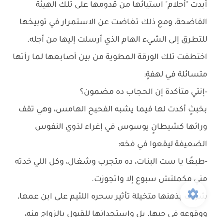
أبدت "أحلام" استيائها من قدومها على تلك الهيئة
الفاضحة، ومع ذلك تغاضت عن الاستمرار في توبيخها
للتطرق إلى الشيء الهام الذي أرسلت إليها من أجله.
اختطفت تلك الورقة المطوية من بين أصابعها لما رأتها
متسائلة في لهفةٍ:
-إنتي متأكدة إن الحجاب ده مضمون؟
بخبثٍ أكدت لها فيما يشبه الفحيح الهامس، وهي تقف
ورائها كشيطانٍ يوسوس في إغراء لذوي النفوس
الضعيفة ليقعوا في فخه:
-طبعًا يا ست البنات، ده متجرب وشغال، وكل اللي خدته
مني مكملتش سبوع إلا واتجوزت.
شردت بذهنها متخيلة تأثير سحره اللئيم على ابن عمها،
ووقوعه في حبها، بل واستجدائها للقبول بالزواج منه،