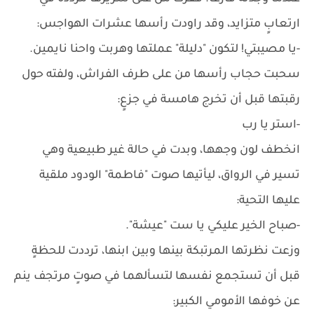
ارتعابٍ متزايد، وقد راودت رأسها عشرات الهواجس:
-يا مصيبتي! لتكون "دليلة" عملتها وهربت واحنا نايمين.
سحبت حجاب رأسها من على طرف الفراش، ولفته حول
رقبتها قبل أن تخرج هامسة في جزعٍ:
-استر يا رب
انخطف لون وجهها، وبدت في حالة غير طبيعية وهي
تسير في الرواق، ليأتيها صوت "فاطمة" الودود ملقية
عليها التحية:
-صباح الخير عليكي يا ست "عيشة".
وزعت نظرتها المرتبكة بينها وبين ابنها، ترددت للحظةٍ
قبل أن تستجمع نفسها لتسألهما في صوتٍ مرتجف ينم
عن خوفها الأمومي الكبير: