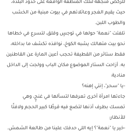
للركض متجهة لتلك المنطقة الواقعة على حدود البلدة،
حيث يقيم الغجر وعائلاتهم في بيوت مبنية من الخشب
والطوب اللبن.
تلفتت "نعمة" حولها في توجسٍ وقلق، لتسرع في خطاها
نحو بيت متهالك يشبه الكوخ، نوافذه تكشف ما بداخله،
فقط ستائر من القطيفة تحجب أعين المارة عن القاطنين
به. أزاحت الستار الموضوع مكان الباب وولجت إلى الداخل
منادية:
-يا "سحر"، إنتي إهنه؟
جاءتها امرأة أخرى تعرفها لتسألها في غنجٍ، وهي
تمسك بطرف أذنها لتضع فيه قرطًا كبير الحجم ولافتًا
للأنظار:
-خير يا "نعمة"؟ إيه اللي حدفك علينا من طالعة الشمش.