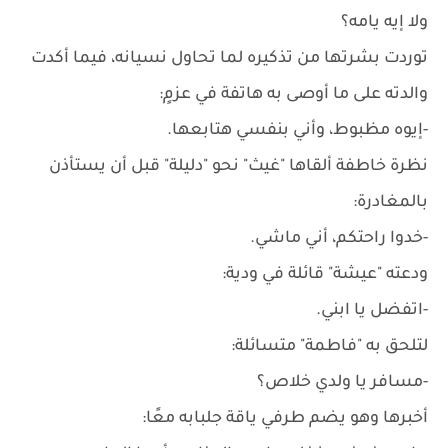
ولا إيه يامه؟
توردت بشرتها من تذكيره لما تحاول نسيانه، فيما أكدت
والدته على ما أوصى به هاتفة في عزمٍ:
-إيوه مظبوط، وأني بنفسي هتابعها.
نظرة خاطفة ألقاها "غيث" نحو "دليلة" قبل أن يستأذن
بالمغادرة:
-خدوا راحتكم، أني ماشي.
ودعته "عيشة" قائلة في ودية:
-اتفضل يا ابني.
لتلحق به "فاطمة" متسائلة:
-مسافر يا ولدي خلاص؟
أخبرها وهو يضم طرفي ياقة جلبابه معًا: