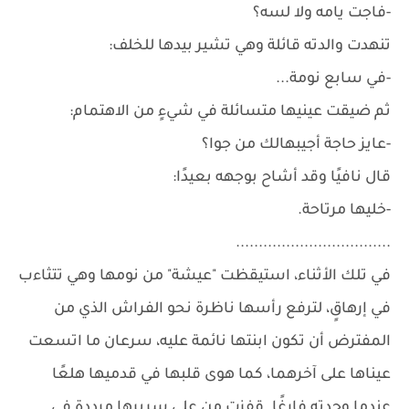
-فاجت يامه ولا لسه؟
تنهدت والدته قائلة وهي تشير بيدها للخلف:
-في سابع نومة...
ثم ضيقت عينيها متسائلة في شيءٍ من الاهتمام:
-عايز حاجة أجيبهالك من جوا؟
قال نافيًا وقد أشاح بوجهه بعيدًا:
-خليها مرتاحة.
..................................
في تلك الأثناء، استيقظت "عيشة" من نومها وهي تتثاءب
في إرهاقٍ، لترفع رأسها ناظرة نحو الفراش الذي من
المفترض أن تكون ابنتها نائمة عليه، سرعان ما اتسعت
عيناها على آخرهما، كما هوى قلبها في قدميها هلعًا
عندما وجدته فارغًا. قفزت من على سريرها مرددة في