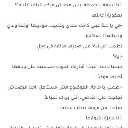
-أنا أسفة يا جماعة، بس محدش فيكم شاف "دليلة"؟
بعفويةٍ أجابتها:
-هي يا حبة عيني كانت معاي وغميت، فودينها أوضة ولدي
وجبنالها الضاكتور.
لطمت "عيشة" على صدرها هاتفة في وجلٍ:
-إيه؟
حينما لاحظ "غيث" أمارات الخوف متجسدة على وجهها
أخبرها مؤكدًا:
-اطمني يا حاجة، الموضوع مش مستاهل، احنا مرضناش
نجلجك على الفاضي، إنتي بردك تعبانة.
صاحت من فورها تطلب منهما:
-أنا عايزة أشوفها.