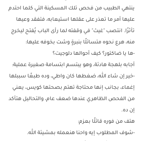
ينتهي الطبيب من فحص تلك المسكينة التي كلما احتدم
عليها أمر ما تعذر على عقلها استيعابه، فتفقد وعيها
تأثرًا. انتصب "غيث" في وقفته لما رأى الباب يُفتح ليخرج
منه، هرع نحوه متسائلًا بنبرةٍ وشت بخوفه عليها:
-ها يا ضاكتور؟ كيف أحوالها دلوجيت؟
أجابه بلهجة هادئة، وهو يبتسم ابتسامة صغيرة عملية:
-خير إن شاء الله، ضغطها كان واطي، وده طبعًا سببلها
إغماء، بجانب إنها محتاجة تهتم بصحتها كويس، يعني
من الفحص الظاهري عندها ضعف عام، والتحاليل هتأكد
إن ده.
هتف من فوره قائلًا بعزم:
-شوف المطلوب إيه واحنا هنعمله بمشيئة الله.