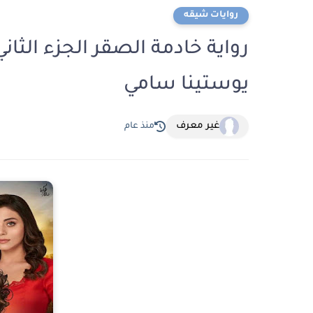
روايات شيقه
يوستينا سامي
غير معرف
منذ عام