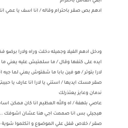
ابقي اتعامل باحترام
ادهم بص صقر باحترام وقاله / انا اسف يا عمي ان
ودخل ادهم الفيلا وجميله دخلت وراه ولارا برض
ايده على كتفها وقال / ما سلمتيش عليه يعني ما
لارا بتوتر / هو فين بابا ما شفتوش يعني لما جيه 
صقر مسك ايديها / استني يا لارا انا عارف يا حبي
ندمان وعايز يعتذرلك
عاصي بلهفة / اه والله العظيم انا كان ممكن اس
هيجيلي بس انا صممت اجي هنا عشان اشوفك .. اش
صقر / خلاص قفل علي الموضوع و اتكلموا شوية م