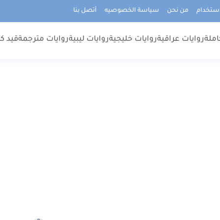
استخدام
من نحن
سياسة الخصوصيه
أتصل بنا
املة
روايات عراقية
روايات خليجية
روايات ليبية
روايات مترجمة
قيد كت