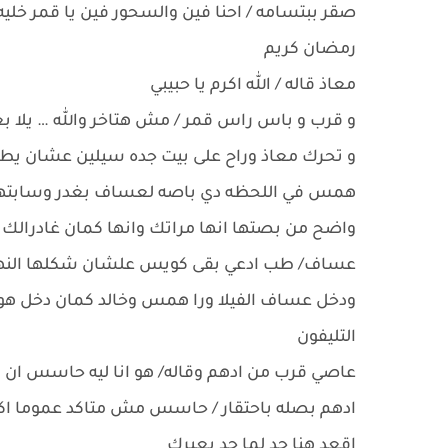
صقر ببتسامه / احنا فين والسحور فين يا قمر خلي
رمضان كريم
معاذ قاله / الله اكرم يا حبيبي
و قرب و باس راس قمر / مش هتاخر والله … يلا بع
و تحرك معاذ وراح على بيت جده سيلين عشان يطمن ع
همس في اللحظه دي باصه لعساف بغدر وسابتهم و
واضح من بصتها انها مراتك وانها كمان غادرالك ف
عساف/ طب ادعي بقى كويس علشان شكلها النهارده
ودخل عساف الفيلا ورا همس وخالد كمان دخل هو
التليفون
عاصي قرب من ادهم وقاله/ هو انا ليه حاسس ان 
ادهم بصله باحتقار / حاسس مش متاكد عموما اكيد
اقعد هنا حد لما حد يعبرك