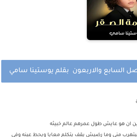
لفصل السابع والاربعون بقلم يوستينا سامي
ين ان هو عايش طول عمرهم عالم خبيثه
تهرب مني وما رضيش يقف يتكلم معايا ويحط عينه وفي