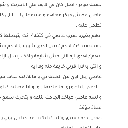
جميلة بتوتر / اصل كان في لايف علي الانترنت و ش
عاصي مكنش مركز معاهم و عينيه علي لارا اللي 
تطمن عليه ..
ادهم بغيره ضرب عاصي في كتفه / انت بتبصلها ك
جميلة مسكت ادهم / بس اهدي شوية يا ادهم مش 
ادهم / اهدي ايه انتي مش شايفة واقف يسبل ازاي
و انتي يا لارا قربي خايفة منه ولا ايه
عاصي زعل اوي من الكلمة دي و قاله/ ليه تخاف من
يا ادهم ..انا عمري ما هاذيها ..و لو انا مضايقك ا
و لسه عاصي هياخد الجاكت بتاعه و يتحرك سمع 
معاذ مؤقتا
صقر بحده / سبق وقلتلك انك قاعد هنا في بيتي و