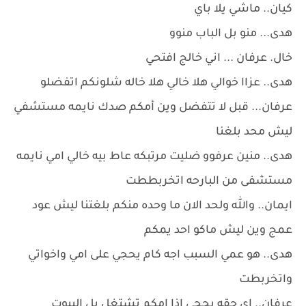
كيان.. ماشي يلا باي
هدى... منو بل الباب منوو
خال. عرفان ... اني خالج افتحي
هدى.. عزاا خوالي هلا خالي هلا خاله شلونكم اتفضلو
عرفان... قبل لا تتفضل وين أمكم صدك نايمه مستشفي
ليش محد بلغنا
هدى.. منين عرفوو ضليت مرتبكه عاط بيه خالي امي نايمه
مستشفى من البارحه اتخربططت
ايمان.. والله ولحد الان ما وحده منكم بلغتنا ليش عود
عمج وين ليش ماكو احد يمكم
هدى.. هو عمي السبب اجه كام يحجي على امي واخواتي
واتخربطت
عرفان.. اي حقه يحجي اذا امكم تشتغل بل البيوت