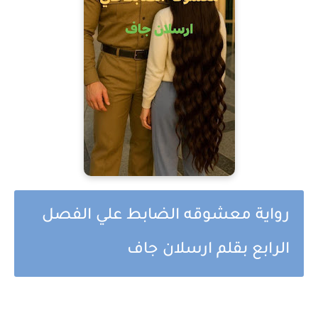
رواية معشوقه الضابط علي الفصل
الرابع بقلم ارسلان جاف