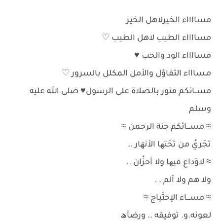
مسااااء الخيرلاهل الخير
مسااااء الطيب لاهل الطيب ♡
مسااااء الود والحب ♥
مـساااء التفاؤل واﻷمل المكلل بالسرور ♡
مســائكم منور بالصلاة على الرسول♥ صلى الله عليه
وسلم
≈ مســـائكم جنة الرحمن ≈
تجَريُ من تحَتھا الأنھَار ..
≈ لاوَداع فيھا ولا أحزُان ..
ولا هم ولا آلم . .
≈ مســـاء الإحتَياج ≈
لعونه.و. توفيقه .. ورضآھ