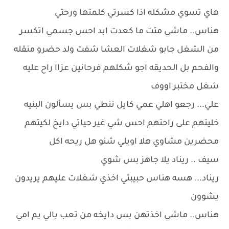
هاي تسوي مشكله اذا كسرتي كلمتها ورحتي
هناس.. ماشي متت ما كعدت ابد احس جسمي اتكسر
من الشغل جابو شغلات العشا شفت ولد حضرو منقله
والفحم بل الحديقه اجو شكلهم فرحانين عزاا راح عليه
شغل مختبر اووف
علي... رجعو اهلي عمي كايل ننطي بس يسألون البنيه
خليتهم على راحتهم احس شي غير حياتي دايخ لكيتهم
محضرين مشاوي هلا اويلي شنو هل ريحه اكل
سيف .. ريناد يلا جاهز بس شوي
ريناد... هسه هناس حبيبتي اخذي شغلات عليهم يريدون
يشوون
هناس.. ماشي اخذتهن بس دايخه من تعب بالي يم امي