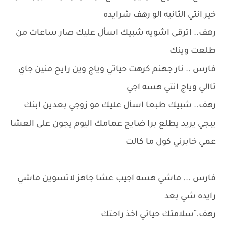
خير انتي الثانيه الو رهف شرايده
رهف.. اترقى اشويه شبيك اسأل عليك صار ساعات من
طلعت وينك
فارس .. نار جهنم كرهت حياتي وياج وين رايح منين جاي
تاالي وياج انتي هسه اجي
رهف.. شبيك طبعا اسأل عليك مو زوجي بعدين ابنك
يبجي يريد يطلع برا ضايج عمامك اليوم يجون على العشا
عمي خابرني كول ما كالت
فارس ... ماشي هسه اجيب عشا جاهز لاتسوين ماشي
رايده شي بعد
رهف. َسلامتك حياتي اخذ راحتك