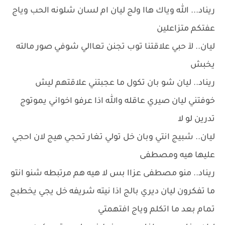
ريناد... الله وياك هاا ولج ليان ام لسان شلونه الحب وياج
عفتكم متزاعلين
ليان.. لآ حبي علاقتنا توب تجنن تعاالي شوفي صور مالته
يخبش
ريناد.. ليان شو بان تكول ما عجبتني علاقتهم ليش
خوفتني ليان صيري عاقله والله اذا عرفو اخواني يموتوج
تدرين لو لا
ليان.. شبيج انتي وبان خل تولي تغار تحجي هيج لان احجي
عليها هيه ومصطفى
ريناد.. منو مصطفى عزاا بس لا هيه هم مرتبطه شنو انتو
ما تفكرون ليان ديري بالج اذا نيته شريفه خل يجي يخطبج
تمام بعد ما اتكلم وياج افتهمتي