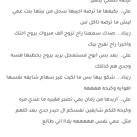
ترضه كلشي يصير
علي.. بكيفها ما ترضه اجيبها سحل من بيتها بنت عمي
ليش ما ترضه تاكل تبن
ريناد... صدك سمعنا راح تزوج الف مبروك يروح اختك
واخيرا راح نفرح بيك
علي.. بعد بس ابوج مستعجل يريد يروح يخطبها هسه
وجدي هم كذللك
ريناد... شكو بيها بس ما لكيت غير سهام شايفه نفسها
اهوايه وكيحه ههههه
علي.. َاريدها من زمان يمي تصير فقيره ما عندي مره
وكيحه كلكم شايفين نفسكم ال حيدر جدي بعد كلهم
مثل. عمي نفس هههههه يلااا اني طالع