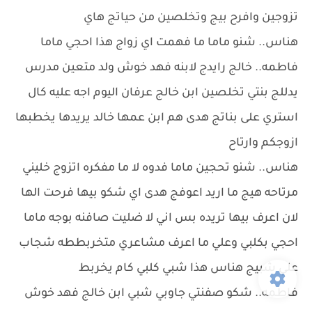
تزوجين وافرح بيج وتخلصين من حياتج هاي
هناس.. شنو ماما ما فهمت اي زواج هذا احجي ماما
فاطمه.. خالج رايدج لابنه فهد خوش ولد متعين مدرس
يدللج بنتي تخلصين ابن خالج عرفان اليوم اجه عليه كال
استري على بناتج هدى هم ابن عمها خالد يريدها يخطبها
ازوجكم وارتاح
هناس.. شنو تحجين ماما فدوه لا ما مفكره اتزوج خليني
مرتاحه هيج ما اريد اعوفج هدى اي شكو بيها فرحت الها
لان اعرف بيها تريده بس اني لا ضليت صافنه بوجه ماما
احجي بكلبي وعلي ما اعرف مشاعري متخربططه شجاب
علي شبيج هناس هذا شبي كلبي كام يخربط
فاطمه.. شكو صفنتي جاوبي شبي ابن خالج فهد خوش