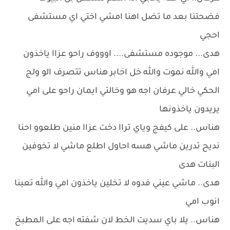
فضحتنا بعد ما تضل اهنا امشي اختي اي مستشفى
احجي
هدى... موجوده مستشفى.... اوووف راحو عزاا ياخذون
امي والله نموت والله خل اخابر هناس تتصرف الو ولج
الحكي خالي عرفان اجه هو وخالتي ايمان راحو على امي
يريدون ياخذونها
هناس.. على كيفج وياي تراا دخت عزاا منين طلعوو احنا
نديح تدرين ماشي هسه احاول اطلع ماشي لا تخوفين
البنات هدى
هدى.. ماشي عيني فدوه لا تخلين ياخذون امي والله تعبنا
انوب امي
هناس.. يلا باي سديت الخط لان شفته اجه على المطبخ