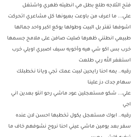
فتح الثلاجه طلع بطل مي انطيته ظهري واشتغل
علي... ما اعرف من باوعت بعيونها كل مشاعري اتحركت
اشوفها تفتر بل البيت وطولها يوكع اكبر واحد جمالها
طبيعي انطتني ظهرها ضليت صافن على ملامح جسمها
خرب بس اكو شي هيه وأخويه سيف اصبري اويلي خرب
استغفر الله ربي طلعت
رقيه.. يمه احنا رايحين لبيت عمك تجي ويانا نخطبلك
سهام جدك دز علينا
علي... شكو مستعجلين عود ماشي رحو انتو بعدين اني
اجي
رقيه.. ابوك مستعجل يكول تخطبها احسن لان عنده
سفر بعد يومين ماشي عيني احنا نروح نشوفهم خاف ما