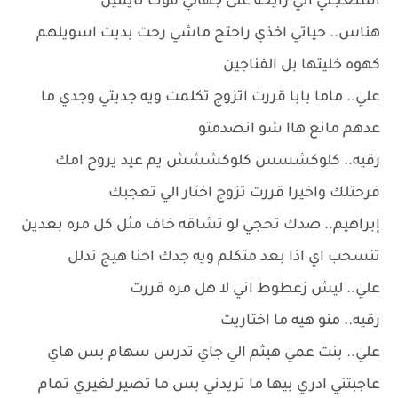
استعجلي اني رايحه على جهالي فوك نايمين
هناس.. حياتي اخذي راحتج ماشي رحت بديت اسويلهم
كهوه خليتها بل الفناجين
علي.. ماما بابا قررت اتزوج تكلمت ويه جديتي وجدي ما
عدهم مانع هاا شو انصدمتو
رقيه.. كلوكشسس كلوكششش يم عيد يروح امك
فرحتلك واخيرا قررت تزوج اختار الي تعجبك
إبراهيم.. صدك تحجي لو تشاقه خاف مثل كل مره بعدين
تنسحب اي اذا بعد متكلم ويه جدك احنا هيج تدلل
علي.. ليش زعطوط اني لا هل مره قررت
رقيه.. منو هيه ما اختاريت
علي.. بنت عمي هيثم الي جاي تدرس سهام بس هاي
عاجبتني ادري بيها ما تريدني بس ما تصير لغيري تمام