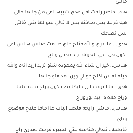
مالتي
هبه.. حاضر راحت امي هدى شبيها امي من جابها خالي
هيه غريبه بس صافنه بس لا خالي سوالها شي خالتي
بس تضحك
هدى... ما ادري والله مثلج هاي طلعت هناس هناس امي
تكول خل تجي الغرفه تريد تحجي وياج
هناس.. خير ان شاء الله يمعوده شنو تريد اريد انام والله
ميته نعس اكلج خوالي وين لعد منو جابها
هدى.. ما اعرف خالي جابها يضحكون وراح سلم علينا
وراح خلاه ٢٥ بيد نور وراح
هناس.. ماشي رايحه فتحت الباب هاا ماما عندج موضوع
وياي
فاطمه.. تعالي هناسه بنتي الجبيره فرحت صدري راح