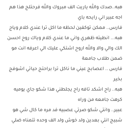
هبه..صدك والله ياريت الف مبروك والله فرحتلج هذا هم
اجه عبير اني رايحه باي
فارس.. ممكن توكفين لحظه ما اكل ترا عندي كلام وياج
هبه... انطيته ظهري واني ما عندي كلام وياك روح احسن
الك والي والا والله اروح اشتكي عليك الي اعرفه انت مو
ضمن طلاب جامعة
فارس .. اعصابج عيني ما ناكل ترا براحتج حياتي اشوفج
بخير
هبه.. راح اشكد تافه راح يجلطني هذا شكو جاي يوميه
كرهت جامعه من وراه
عبير.. وانتي شكو صرتي عصبيه فد مره ما كال شي هو
شبيج انتي بعدين ولد خوش ولد الف وحده تتمناه ضلي