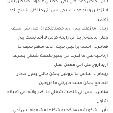
ليان.. خلص وعد اخلي يجي يخطبني علمود تصدكين بس
لا تزعلين والله هو يريد يجي بس اني ما اخلي شبيج رنود
زعلتي
ريناد.. ما زعلت بس اريد مصلحتكم اذا صار شي سيف
وعلي يذبحونج يلا اني رايحه كومي لا أحد يشك بيج
هناس... احسه يراقبني بديت اخاف منهم سيف ما
ارتاحليه علي ما اعرف خل يطير خلصت شغلي بسرعه
اريد اروح على امي ممكن تقبل
ريهام ... هناس ما تروحين يمكن خالتي يجون خطار
تتحاجج يمكن هسه خابرتني ما تروحين
هناس.. بس اني خلصت شغلي ما اكدر والله امي تعبانه
شلون
بأن .. شكو شعدها خطيه شكلها مشغوله بس أمي