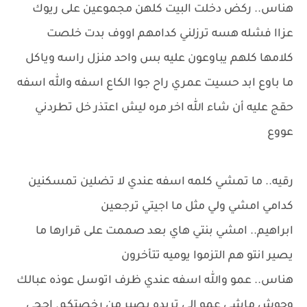
هناس.. ركض دخلت البيت كلهن مجموعين على ريوك
عزاا فشله هسه ترزلني كدامهم اووف بدت خلصت
كلامها كلهم يباوعون عليه بس واحد منزل راسه وياكل
ما باوع ابد حسيت عمري راح جوا الكاع اسفه والله اسفه
حقج عليه أن شاء الله اخر مره ليش اعتذر خل تطردني
عووع
رقيه.. ما تمشي كلمه اسفه عندي لا تضلين تمسكنين
كدامي امشي ولي مثل ما اجيتي ترجعين
ابراهيم.. امشي بنتي هاي بعد صممت على قرارها ما
يصير انتو هم التزموا يوميه تتأخرون
هناس.. عمو والله اسفه عندي ظرف اتوسل عوذه عبالك
وحوش ماشي عمو الي تريده يصير من رخصتكم. احجي