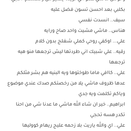
بكلبي بعد احسن تسون فضل عليه
سيف.. انسدت نفسي
هناس.. ماشي مشيت واحد صاح ورايه
علي... اوكفي روحي كملي شغلج بدون كلام
رقيه.. علي شبيك اني طردتها ليش ترجعها منو هيه
ترجعها
علي.. كاافي ماما طوختوها ويه البنيه هم بشر مثلكم
عدها ظروف ماشي يلا من رخصتكم صدك عندي موضوع
وياكم تكلمت ويه جدي
ابراهيم.. خير ان شاء الله ماشي ما عدنا شي من احنا
تكدر هسه تحجي
علي.. اي والله ياريت بلا زحمه عليج ريهام كووليها