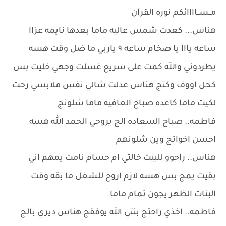
مــســاااائكم نوره القرآن
هناس... كعدت شمس عاليه ماما بعدها نايمه عزاا
ساعه يااا يا صخام ساعه ٩ ياربي ما ضل وقت هسه
يطردوني والله كمت على سريع غسلت وجهي خليت بس
كحل اووف وكتج هناس عدلت شالي نفس ملابسي رحت
لكيت ماما كاعده صباح العافيه ماما شلونج
فاطمه.. صباح السعاده الج يروحي الحمد الله هسه
احسن اخواتج وين شلونهم
هناس.. راحوو للبيت خالتي ام حسام نامت يمهم اني
بقيت يمج بس هسه لازم اروح للشغل ما بقه وقت
البنات الظهر يجون تمام ماما
فاطمه.. اخذي راحتج بنتي الله يوفقج هناس ديري بالج