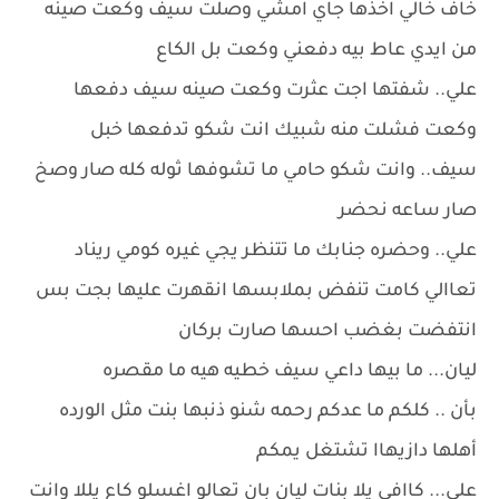
خاف خالي اخذها جاي امشي وصلت سيف وكعت صينه
من ايدي عاط بيه دفعني وكعت بل الكاع
علي.. شفتها اجت عثرت وكعت صينه سيف دفعها
وكعت فشلت منه شبيك انت شكو تدفعها خبل
سيف.. وانت شكو حامي ما تشوفها ثوله كله صار وصخ
صار ساعه نحضر
علي.. وحضره جنابك ما تتنظر يجي غيره كومي ريناد
تعاالي كامت تنفض بملابسها انقهرت عليها بجت بس
انتفضت بغضب احسها صارت بركان
ليان... ما بيها داعي سيف خطيه هيه ما مقصره
بأن .. كلكم ما عدكم رحمه شنو ذنبها بنت مثل الورده
أهلها دازيهاا تشتغل يمكم
علي... كاافي يلا بنات ليان بان تعالو اغسلو كاع يللا وانت