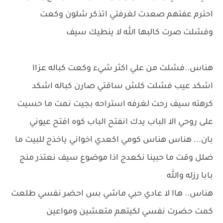
احترم عفتهم صعدت لغرفتي اتذكر شلون وكعت
وفشلت صرت كالبها الله لا ينطيك سيف
هناس..فشلت من علي اكثر شيء وكعت كباله عزاا
اشكد عيب فشلت كلش ساقتي صارن كباله اشكد
كرهته سيف رحت لغرفه استراحه بجيت نمت ما حسيت
على روحي الا الباب يدك انفتح الباب كوه افتح عيوني
بان... هناس هناس كومي اكعدي اخواني ياخذج للبيت ما
ضلل وقت ما حبينا نكعدج اذا موضوع سيف نعتذر منج
بابا رزله والله
هناس.. هاا لا عادي حبي ماشي بس احضر نفسي طلعت
كمت حضرت نفسي لكيتهم متعشين ومواعين