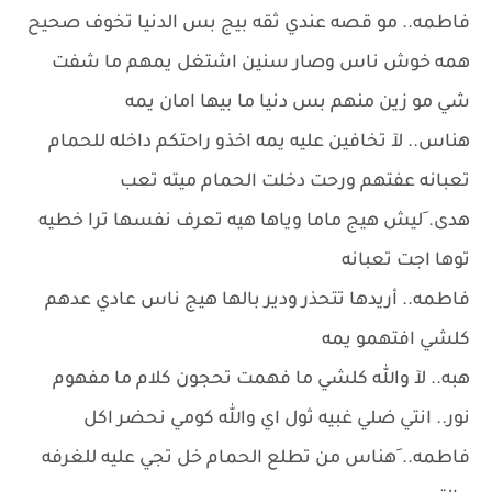
فاطمه.. مو قصه عندي ثقه بيج بس الدنيا تخوف صحيح
همه خوش ناس وصار سنين اشتغل يمهم ما شفت
شي مو زين منهم بس دنيا ما بيها امان يمه
هناس.. لآ تخافين عليه يمه اخذو راحتكم داخله للحمام
تعبانه عفتهم ورحت دخلت الحمام ميته تعب
هدى. َليش هيج ماما وياها هيه تعرف نفسها ترا خطيه
توها اجت تعبانه
فاطمه.. أريدها تتحذر ودير بالها هيج ناس عادي عدهم
كلشي افتهمو يمه
هبه.. لآ والله كلشي ما فهمت تحجون كلام ما مفهوم
نور.. انتي ضلي غبيه ثول اي والله كومي نحضر اكل
فاطمه.. َهناس من تطلع الحمام خل تجي عليه للغرفه