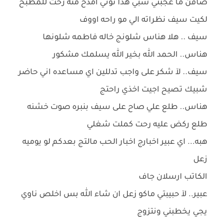
صافن ما عجبني شبي هذا توني امدح منه رحت للمطبخ
لكيت سيف نظراته الي مو راحه اووف
سيف .. هلا هناس شلونج خاله فاطمه شلونها
هناس.. الحمد الله بخير الله يسلمك مشكور
سيف.. لآ شكر على واجب تدللين اي مساعده اني حاضر
شبيك تصيح اجيت اخذي راحتج
هناس.. طلع علي صاح على سيف بنبره صوت خشنه
طلع ركض عليه رحت كملت شغلي
هبه... اي عبير اخبارج اخبار الحب مالتج بعدكم لو يوميه
زعل
الكاتب ارسلان جاف
عبير.. لآ حبيبتي ماكو زعل ان شاء الله بس اخلص ناوي
يجي يخطبني ونتزوج