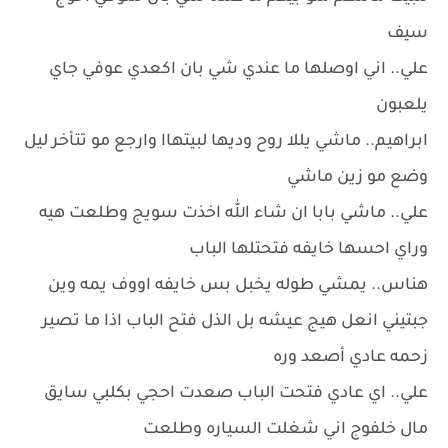
سيف
علي.. اني اوصلها ما عندي شي بان اكعدي عوفي جاي
يلعبون
ابراهيم.. ماشي يللا روح وديها لبيتهاا وارجع مو تتأخر ليل
وضع مو زين ماشي
علي.. ماشي بابا ان شاء الله اخذت سويج وطلعت هيه
وراي احسها خايفه فتحتلها الباب
هناس.. يمشي طوله يخبل بس خايفه اووف يمه وين
جبتيني انعل هيج عيشه بل الذل فتح الباب اذا ما تصير
زحمه عادي أصعد وره
علي.. اي عادي فتحت الباب صعدت احجي بكلبي سايق
مال خلفوج اني شغلت السياره وطلعت