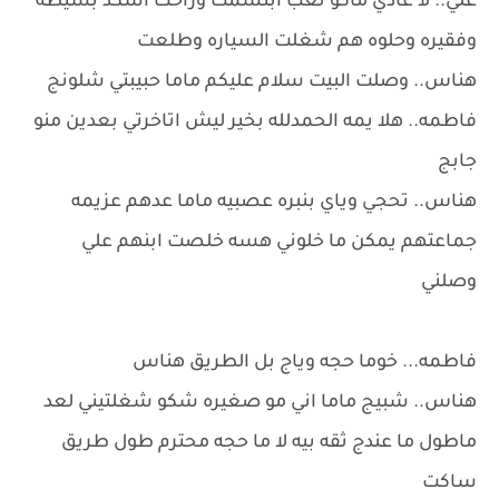
علي.. لآ عادي ماكو تعب ابتسمت وراحت اشكد بسيطه
وفقيره وحلوه هم شغلت السياره وطلعت
هناس.. وصلت البيت سلام عليكم ماما حبيبتي شلونج
فاطمه.. هلا يمه الحمدلله بخير ليش اتاخرتي بعدين منو
جابج
هناس.. تحجي وياي بنبره عصبيه ماما عدهم عزيمه
جماعتهم يمكن ما خلوني هسه خلصت ابنهم علي
وصلني
فاطمه... خوما حجه وياج بل الطريق هناس
هناس.. شبيج ماما اني مو صغيره شكو شغلتيني لعد
ماطول ما عندج ثقه بيه لا ما حجه محترم طول طريق
ساكت