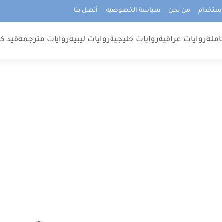
استخدام
من نحن
سياسة الخصوصيه
أتصل بنا
املة
روايات عراقية
روايات خليجية
روايات ليبية
روايات مترجمة
قيد كت