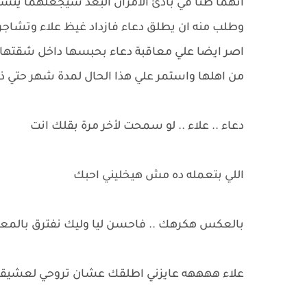
انهما ظنا في بادئ الامران البعد سيجعلهما ين
وطلب منه ان يطلق دعاء فازداد غيظ علاء وتشاجرا 
اصر ايضا علي معاقبة دعاء بحبسها داخل شقتها
من اهلها واستمر علي هذا الحال لمدة شهر حتي ذه
دعاء .. علاء .. لو سمحت لأخر مرة بقلك انت
اللي بتعمله ده مش هيخليني احبك
بالعكس هكرهك .. فاحسن ليا وليك نفترق بالمع
علاء ههههه عايزني اطلقك عشان تروحي لعشيقك 