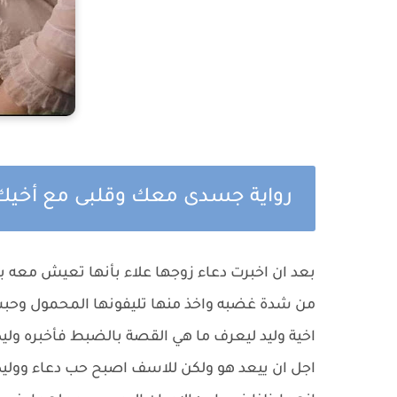
رواية جسدى معك وقلبى مع أخيك ا
بعد ان اخبرت دعاء زوجها علاء بأنها تعيش معه 
من شدة غضبه واخذ منها تليفونها المحمول وحبس
اخية وليد ليعرف ما هي القصة بالضبط فأخبره ولي
اجل ان ييعد هو ولكن للاسف اصبح حب دعاء وولي