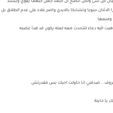
سيان كل شئ ولكن اتضح ان البعد جعل حبهما يقوي ويشتد
الاثنان سويا وتشابكا بالايدي واصر علاء علي عدم الطلاق بل
 ومنعها
بت اليه دعاء لتتحدث معه لعله يكون قد هدأ غضبه
روف .. صدقني انا حاولت احبك بس مقدرتش
يا خاينة