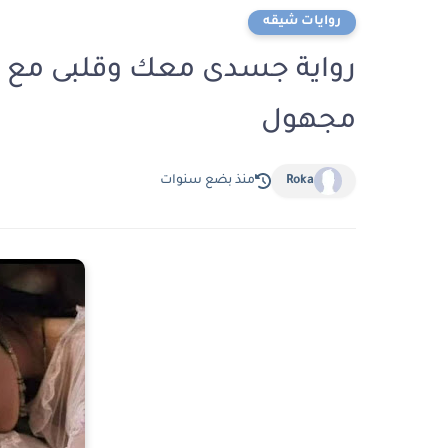
روايات شيقه
مجهول
Roka
منذ بضع سنوات