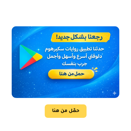
حمّل من هنا