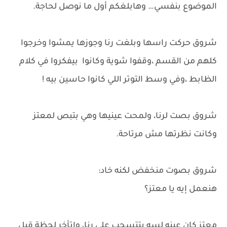
الموضوع بنفسي… وهابلغكم أول ما نوصل لحاجة.
شروق حركت راسها وبلغت رنا وجوزها يمشوا وخرجوا
كلهم من القسم ،وقفوا شوية وكانوا بيفكروا في كلام
الظابط ،وفي وسط التوتر اللي كانوا حاسين بيه !
شروق بصت لرنا، ولمحت عينيها وهي بتبص لمعتز
وكانت نظرتها مش مرتاحة.
شروق بصوت منخفض لكنه خاد:
هنعمل إيه يا معتز؟
معتز كان عينه لسه بتتسحب على رنا، واتأخر لحظة قبل