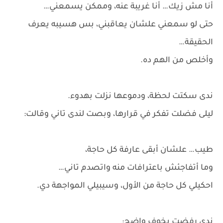
أنا مش زيك… أنا غريبة عنه، وممكن يسمعني…
حتى لو سمعني علشان يعاقبني، بس هسيبه يعرف
الحقيقة…
وأخلص من الهم ده.
ندى سكتت لحظة، ودموعها نزلت بهدوء.
ليلى فضلت تفكر في قرارها، وبصت لندى تاني وقالت:
طيب… علشان أبقى عارفة كل حاجة،
وما أتفاجئش باعترافات منه واتصدم تاني…
احكيلي كل حاجة من الأول، وسيبيلي المواجهة دي.
ندى رفضت بخوف واضح: