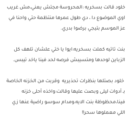
خلود قالت بسخريه :المحروسة مجتش يعني،مش غريب
اوي الموضوع دا ، دي طول عمرها منتظمة حتي واحنا في
عز الموسم بتيجي برضوا بدري.
بنت تاتيه كملت بسخريه:ايوا يا ختي علشان تلهف كل
الزباين لوحدها ومتسيبش فرصه لحد فينا ياخد تيبس.
خلود بصتلها بنظرات تحذيريه وقربت من الخزنه الخاصة
بـ أدوات ليلى وبصت عليها وقالت:واخذه أحلى خزنه
فينا،محظوظة بنت الايه،ومدام سوسو راضية عنها زي
اللي معملوها سحر!!