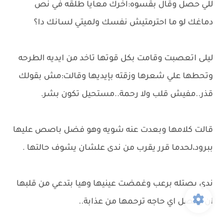
للي حصل وقال بقسوه:اخرك معايا طلقه في نص
دماغك لو ما احترمتيش نفسك ولميتي لسانك دا؟
ليلى اتعصبت وقامت بكل قوتها تاخد من ايديه الطرحه
وتحطها علي شعرها وزقته بإيديها وقالت:مش بقولك
قذر..مفيش قلب ولا رحمة..مستحيل تكون بشر.
قالت كلامها وبعدت عنه شويه وهو فضل باصص عليها
ببرود،لحدما قرر يقرب من ندى علشان يشوف حالتها .
ندي بصتله برعب وغمضت عينيها وهيا بتدعي من قلبها
ان يحصل اي حاجه ترحمها من عذابة..