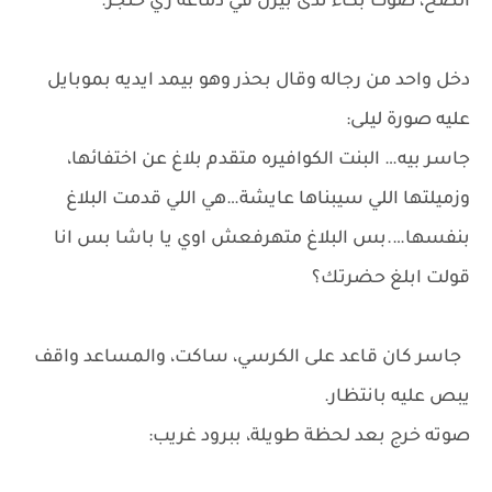
الصح، صوت بكاء ندى بيرن في دماغه زي خنجر.
دخل واحد من رجاله وقال بحذر وهو بيمد ايديه بموبايل
عليه صورة ليلى:
جاسر بيه… البنت الكوافيره متقدم بلاغ عن اختفائها،
وزميلتها اللي سيبناها عايشة…هي اللي قدمت البلاغ
بنفسها….بس البلاغ متهرفعش اوي يا باشا بس انا
قولت ابلغ حضرتك؟
جاسر كان قاعد على الكرسي، ساكت، والمساعد واقف
يبص عليه بانتظار.
صوته خرج بعد لحظة طويلة، ببرود غريب: