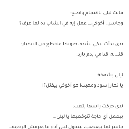
قالت ليلى باهتمام واضح:
وجاسر… أخوكي… عمل إيه في الشاب ده لما عرف؟
ندى بدأت تبكي بشدة، صوتها متقطع من الانهيار:
قتـ…له، قدامي بدم بارد.
ليلى بشهقة:
يا نهار إسود ومهبب! هو أخوكي بيقتل؟!
ندى حركت راسها بتعب:
بيعمل أي حاجة تتوقعيها يا ليلى…
جاسر لما بيغضب، بيتحول لبني آدم مايعرفش الرحمة…