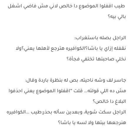
طيب اقفلوا الموضوع دا خالص لاني مش فاضي اشغل
بالي بيه؟
الراجل بصله باستغراب:
نقفله إزاي يا باشا؟الكوافيره هترجع لأهلها يعني؟ولا
نخلي صاحبتها تختفي فجأة؟
جاسر لف وشه ناحيته، بص له بنظرة باردة وقال:
مش ده اللي قولته… قلت “اقفلوا الموضوع يعني احذفوا
البلاغ دا خالص؟
الراجل سكت شوية، وبعدين سأله بحذر:طيب …الكوافيره
هنرجعها بيتها ولا لسه يا باشا؟