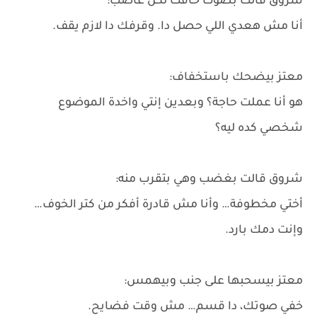
شروق قالت بصوت خافت لكن غاضب:
أنا مش هعدي اللي حصل دا. وقرفك دا لازم يقف.
معتز بيضحك باستخفاف:
هو أنا عملت حاجة؟ وبعدين إنتي واخدة الموضوع
شخصي كده ليه؟
شروق قالت بغضب وهي بتقرب منه:
أختي مخطوفة… وأنا مش قادرة أفكر من كتر الخوف…
وإنت دمك بارد.
معتز بيسحبها على جنب وبيهمس:
خفي صوتك، دا قسم… مش وقت فضايح.