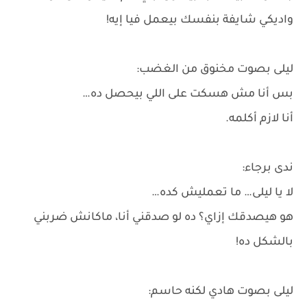
واديكي شايفة بنفسك بيعمل فيا إيه!
ليلى بصوت مخنوق من الغضب:
بس أنا مش هسكت على اللي بيحصل ده…
أنا لازم أكلمه.
ندى برجاء:
لا يا ليلى… ما تعمليش كده…
هو هيصدقك إزاي؟ ده لو صدقني أنا، ماكانش ضربني
بالشكل ده!
ليلى بصوت هادي لكنه حاسم: