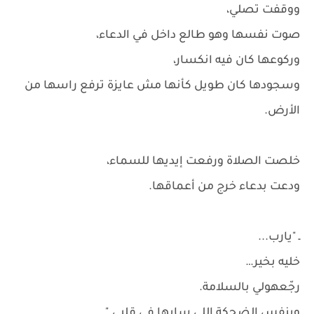
ووقفت تصلي،
صوت نفسها وهو طالع داخل في الدعاء،
وركوعها كان فيه انكسار،
وسجودها كان طويل كأنها مش عايزة ترفع راسها من
الأرض.
خلصت الصلاة ورفعت إيديها للسماء،
ودعت بدعاء خرج من أعماقها.
ـ "يارب...
خليه بخير…
رجّعهولي بالسلامة.
وبنفس الضحكة اللي سابها في قلبي."