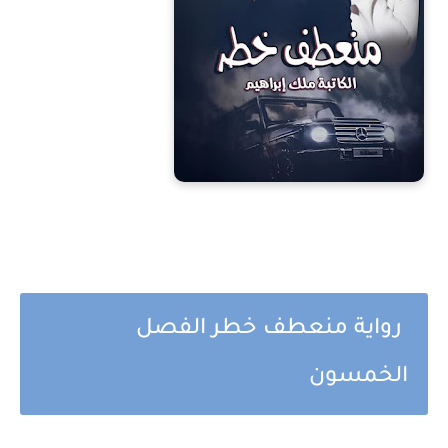
رواية منعطف خطر الفصل
الخمسون