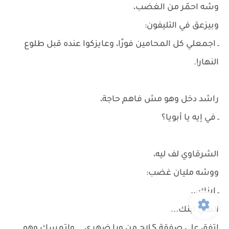
وشه احمّر من الغضب،
وبيزعق في التليفون:
ـ اجمعلي كل المحامين فورًا، وعايزكوا عنده قبل طلوع
النهار!.
راشد دخل وهو مش فاهم حاجة،
ـ في إيه يا أبويا؟
الشرقاوي لف ليه،
ووشه مليان غضب:
ـ ابنك...
الغبي ابنك...
اتفق على صفقة Sـلاح من ورا ضهري... واتمسك وهو