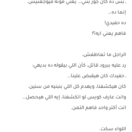
ـ بس ده كان جوز بنتي… يعني موته ميوجعنيش.
إنما ده…
ده حفيدي!
فاهم يعني ايه؟!
الراجل ما تعاطفش،
رد عليه ببرود قاتل، كأن اللي بيقوله ده بديهي:
ـ حفيدك كان هيقبض علينا…
كان هيكشفنا، ويهدم كل اللي بنبنيه من سنين.
وانت عارف كويس لو اتكشفنا، إيه اللي هيحصل…
انت أكتر واحد فاهم التمن.
اللواء سكت.