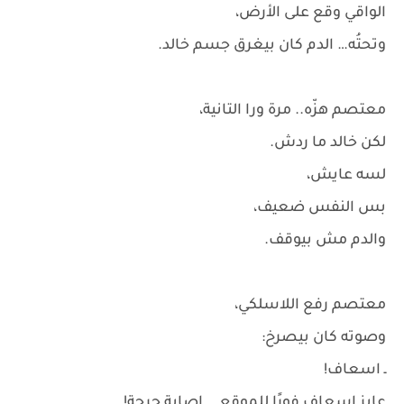
الواقي وقع على الأرض،
وتحتُه… الدم كان بيغرق جسم خالد.
معتصم هزّه.. مرة ورا التانية،
لكن خالد ما ردش.
لسه عايش،
بس النفس ضعيف،
والدم مش بيوقف.
معتصم رفع اللاسلكي،
وصوته كان بيصرخ:
ـ اسعاف!
عايز إسعاف فورًا للموقع... إصابة حرجة!