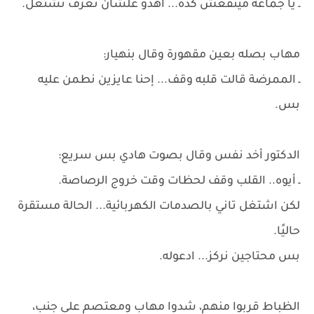
ـ يا جماعة مينفعش كده... اهدو علشان نعرف نشتغل.
مهاب بصله بعين مقهورة وقال بنهيار:
ـ الممرضة قالت قلبه وقف... إحنا عايزين نطمن عليه
بس.
الدكتور أخد نفس وقال بصوت هادي بس سريع:
ـ أيوه.. القلب وقف لحظات وقت خروج الرصاصة.
لكن اشتغل تاني بالصدمات الكهربائية... الحالة مستقرة
حاليًا.
بس محتاجين نركز... ادعوله.
الظباط قربوا منهم، شدوا مهاب ومعتصم على جنب،