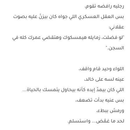
رجليه رافضه تقوم،
بس العقل العسكري اللي جواه كان بيزنّ عليه بصوت
عقلاني:
"لو فضلت، زمايله هيمسكوك وهتقضي عمرك كله في
السجن."
اللواء وحيد قام واقف،
عينه لسه على خالد،
اللي كان بيمدّ إيده كأنه بيحاول يتمسك بالحياة...
بس عنيه بدأت تضعف،
ورمش ببطء،
لحد ما غمّض... واستسلم.