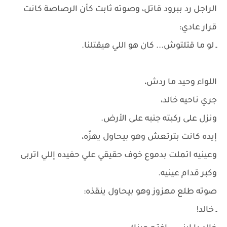
الراجل رد ببرود قاتل، وصوته ثابت كأن الرصاصة كانت
قرار عادي:
ـ لو ما قتلتوش... كان هو اللي هيقتلنا.
اللواء وحيد ما ردش،
جري ناحيه خالد،
ونزل على ركبته جنبه على الأرض.
إيده كانت بترتعش وهو بيحاول يهزّه،
وعينيه اتملت بدموع خوف حقيقي علي حفيده إللي اتربى
وكبر قدام عينيه.
صوته طلع مهزوز وهو بيحاول ينقذه:
ـ خالد!