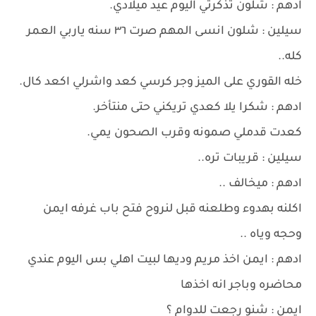
ادهم : شلون تذكرتي اليوم عيد ميلادي.
سيلين : شلون انسى المهم صرت ٣٦ سنه ياربي العمر
كله..
خله القوري على الميز وجر كرسي كعد واشرلي اكعد كال.
ادهم : شكرا يلا كعدي تريكني حتى منتأخر.
كعدت قدملي صمونه وقرب الصحون يمي.
سيلين : قريبات تره..
ادهم : ميخالف ..
اكلنه بهدوء وطلعنه قبل لنروح فتح باب غرفه ايمن
وحجه وياه ..
ادهم : ايمن اخذ مريم وديها لبيت اهلي بس اليوم عندي
محاضره وباجر انه اخذها
ايمن : شنو رجعت للدوام ؟