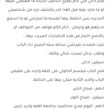
صار اذكى مني كام يطرح اساليب جديده ما معلمني عليها
او ما ماره عليه قبل لهذا كدر يكتشف جزء من شخصيتي
الجديده بس احتفظ بيها لنفسه ما صارحني لو ما اسمع
حديثهم هو ونرمان ، اذكر الكم موقف من المواقف او
بالاصح اختبار من هذه الاختبارات المريت بيها...
جنت متمدده بفراشي ساعه سته الصبح دك الباب
وطلب يدخل لبست شالي وكتله..
سيلين: ادخل..
فتح الباب مبتسم الخاولي على كتفه وايده على مقبض
الباب والايد الثانيه متكئ بيها على الحائط.
ادهم : صباح الخير
سيلين : صباح النور.
ادهم : اليوم عندي محاضره بجامعه اهليه واريد تجين