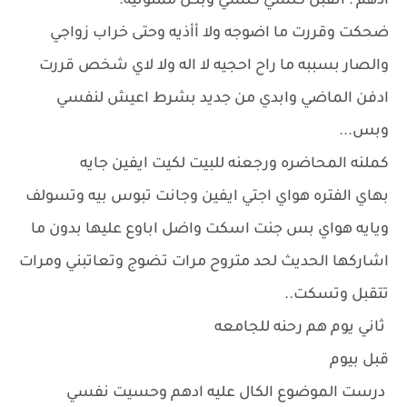
ادهم : اتقبل كلشي كلشي وبكل ممنونيه.
ضحكت وقررت ما اضوجه ولا أأذيه وحتى خراب زواجي
والصار بسببه ما راح احجيه لا اله ولا لاي شخص قررت
ادفن الماضي وابدي من جديد بشرط اعيش لنفسي
وبس...
كملنه المحاضره ورجعنه للبيت لكيت ايفين جايه
بهاي الفتره هواي اجتي ايفين وجانت تبوس بيه وتسولف
ويايه هواي بس جنت اسكت واضل اباوع عليها بدون ما
اشاركها الحديث لحد متروح مرات تضوج وتعاتبني ومرات
تتقبل وتسكت..
ثاني يوم هم رحنه للجامعه
قبل بيوم
درست الموضوع الكال عليه ادهم وحسيت نفسي