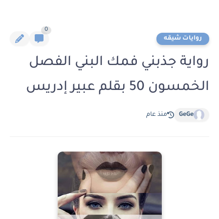
0
روايات شيقه
رواية جذبني فمك البني الفصل
الخمسون 50 بقلم عبير إدريس
GeGe
منذ عام