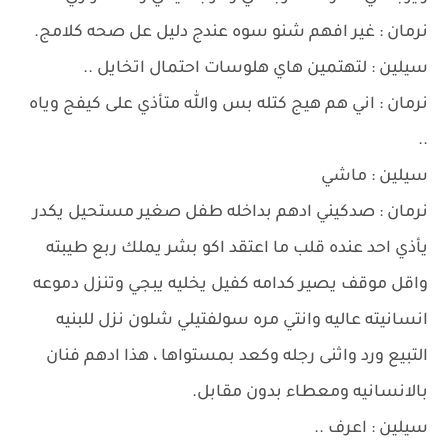
نرمان : غير افهم شنو سوه عندج دليل عل صحه كلامج.
سيلين : لتهتمين هاي هلوسات احتمال اتخايل ..
نرمان : اني هم هيج كتله بس والله متأذي على كيفج وياه
..
سيلين : ماشي
نرمان : صدكيني ادهم بداخله طفل صغير مستحيل يكدر
يأذي احد عنده قلب ما اعتقد اكو بشر يملك ربع طيبته
واقل موقف يصير كدامه كفيل يخليه يبجي وتنزل دموعه
انسانيته عاليه وانتي مره سولفتيلي شلون نزل للبنيه
التبيع ورد واثنى رجله وكعد بمستواها ، هذا ادهم فنان
بالانسانيه ومعطاء بدون مقابل.
سيلين : اعرف ..