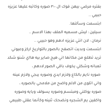
بفتره مرضي بيهن فوك ال ٣٠٠ صوره وكاتبه عليها عزيزه
حبيبي ..
ابتسمت وسألتها.
سيلين : ليش مسميه الملف بهذا الاسم ..
نرمان : لان انتي عزيزه ادهم وهو حبيبي ..
ابتسمت وبديت اتصفح بالصور بالتواريخ اركز وعيوني
تريد تطلع من مكانها اني هيج صاير بيه هااي شنو شكد
تعبانه وشكلي يخوف باقي الصور لادهم ،
صوره نايم بالكاع ولازم ايدي وصوره يبجي ولازم عينه
واني اتلوى من الالم واضح من ملامحي بالصوره ،
صوره يوكلني ومبتسم وصوره يسولف ويايه وصوره
واكفين يم الشجره ونضحك ثنينه وكأنما عقلي طبيعي