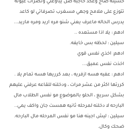
حسيته ضاج وعكد حاجبه ضل يباوعلي ونضرات عيونه
تتوزع على ملامح وجهي مسغرب تصرفاتي لو كاعد
يدرس الحاله ماعرف يعني شنو مره اريد ومره ماريد...
ادهم : يلا اذا مستعده ..
سيلين : لحظه بس خايفه.
ادهم: اخذي نفس قوي
اخذت نفس عميق...
ادهم : عفيه هسه ازفريه ، بعد كرريها هسه تمام يلا .
كررتها اكثر من عشر مرات ، ودخلنه للقاعه عرفني عليهم
بشكل سريع ، الحلو بالموضوع مو نفس الطلاب مال
البارحه لا دخلنه لمرحله ثانيه همست جان واكف يمي..
سيلين : ليش اجينه هنا مو نفس المرحله مال البارحه.
ضحك وكال.