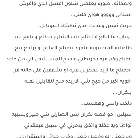
وبمكانه ، صوره يعلمني شلون اغسل ايدي وافرش
اسناني ووووو هواي كلش..
جريت نفس ومديت ايدي نطيتها الموبايل.
نرمان : ما ابالغ اذا كتلج باب الشارع مطلع وعافج غير
طلعاته المحسوبه علمود يجبيلج العلاج او يراجع بيج
اطباء وكم مره تخربطتي واخذج للمستشفى اني من كاعد
احجيلج ما اريد تنقهرين عليه او تشفقين على حالته لان
اخويه اكبر من هيج شي الاريده منج لتقابلين تعبه
بنكران...
دنكت راسي وهمست..
سيلين : مو قصه نكران بس الصارلي شي جبير وبسببه
تواطأ ويه عقله واتفق يدمرني في سبيل ميفقدني
ويرجعني اله وفعلا رجعني وخرب حياتي واستقراري..