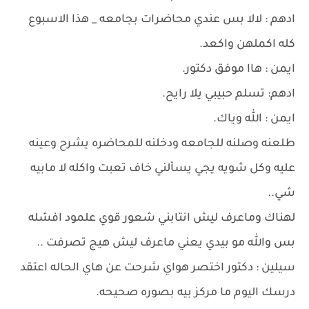
ادهم : لالا بس عندي محاضرات بجامعه _ هذا الاسبوع
كله اكملهن واكعد.
ايمن : هاا موفق دكتور.
ادهم: تسلم حبيبي يلا رايح.
ايمن : الله وياك.
طلعنه وصلنه للجامعه ودخلنه للمحاضره يشرح وعينه
عليه وكل شويه يجي يسألني خاف تعبت واكله لا مابيه
شي..
لهناك وماعرف ليش انتابني شعور قوي علمود افشله
بس والله مو بيدي يعني ماعرف ليش هيج تصرفت ..
سيلين : دكتور اختصر هواي شرحت عن هاي الحاله اعتقد
درسك اليوم ما مركز بيه بصوره صحيحه.