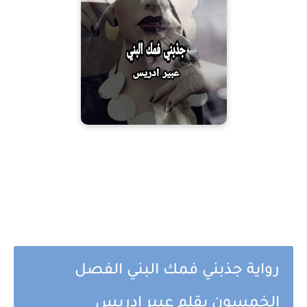
رواية جذبني فمك البني الفصل
الخمسون بقلم عبير إدريس