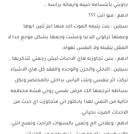
جاوبني بأبتسامه حنينه وايمائه براسه ..
ادهم : منو انتِ ؟؟؟
سيلين : بنت يتيمه الموت اخذ منها اعز ثنين ابوها
وعمتها تركوني للدنيا وعشت وجعها بشكل موجع جدا لا
العقل يتقبله ولا النفس تهواه.
ادهم : بس تجاوزنه هاي الاحداث ليش رجعتي تتذكريها ..
سيلين : التخلي والحزن والوحده والفقد كل هاي الاشياء
تركت اثر بنفسي وبثت اليأس بداخلي بالمختصر وبكل
بساطه اترجمها الك مرض نفسي روحي هشه محطمه
خاليه من التمني لهذا يادكتور اني متجاوزت اي حدث من
الاحداث المرت بحياتي.
ادهم : وعلاجي الج وتعبي بالسنوات الراحت وتعبج انتي