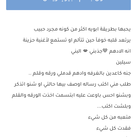
يحبها بطريقة ابويه اكثر من كونه مجرد حبيب
يرتعد قلبه خوفآ حين تتألم او تستمع لأغنية حزينة
انه الادهم 🤎جذبني 💋 البني
سيلين
جنه كاعدين بالغرفه وادهم قدملي ورقه وقلم ..
طلب مني اكتب رساله اوصف بيها حالتي او شنو اتذكر
وبشنو احس باوعت عليه ابتسمت اخذت الورقه والقلم
وبلشت اكتب...
متعبه من كل شيء
فقدت كل شيء