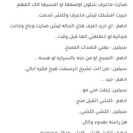
صارت ماعرف شلون اوصفها او افسرها الك المهم
حبيت افشلك ليش ماعرف وكلش تندمت.
ادهم : اي اريد اعرف هاي الحاله ليش صارت وياج وجانت
فجائيه لو خططتي الها قبل وقت .
سيلين : يعني قصدك الصبح.
ادهم : الصبح او من جنه بالسياره لو هسه ..
سيلين : من انت تشرح انرسمت هيج فكره ابالي.
ادهم : جيد ..
سيلين: زعلت مني مو .
ادهم : كلشي اتقبل منج.
سيلين : كلشي كلشي.
هز راسه بهدوء وكال