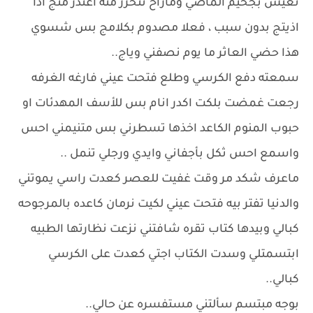
نعيش بجحيم الماضي وماراح نتحرر منه اعتذر منج اذا
اذيتج بدون سبب ، فعلا مصدوم بكلامج بس شسوي
هذا حضي العاثر ما يوم نصفني وياج..
سمعته دفع الكرسي وطلع فتحت عيني فارغه الغرفه
رجعت غمضت بلكت اكدر انام بس للأسف المهدئات او
حبوب المنوم الكاعد اخذها تسطرني بس متنيمني احس
واسمع احس ثكل بأجفاني وايدي ورجلي تنمل ..
ماعرف شكد مر وقت غفيت للعصر كعدت راسي يموتني
والدنيا تفتر بيه فتحت عيني لكيت نرمان كاعده بالمرجوحه
كبالي وبيدها كتاب تقره شافتني نزعت نظارتها الطبيه
ابتسمتلي وسدت الكتاب اجتي كعدت على الكرسي
كبالي..
بوجه مبتسم سألتني مستفسره عن حالي..