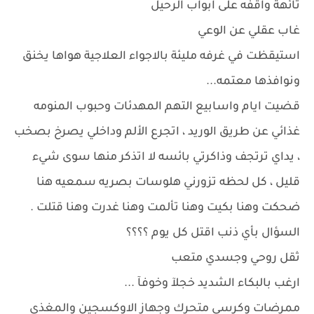
تائهة واقفه على ابواب الرحيل
غاب عقلي عن الوعي
استيقظت في غرفه مليئة بالاجواء العلاجية هواها يخنق
ونوافذها معتمه...
قضيت ايام واسابيع التهم المهدئات وحبوب المنومه
غذائي عن طريق الوريد ، اتجرع الألم وداخلي يصرخ بصخب
، يداي ترتجف وذاكرتي بائسه لا اتذكر منها سوى شيء
قليل ، كل لحظه تزورني هلوسات بصريه سمعيه هنا
ضحكت وهنا بكيت وهنا تألمت وهنا غدرت وهنا قتلت .
السؤال بأي ذنب اقتل كل يوم ؟؟؟؟
ثقل روحي وجسدي متعب
ارغب بالبكاء الشديد خجلآ وخوفآ ...
ممرضات وكرسي متحرك وجهاز الاوكسجين والمغذي