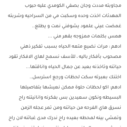
مجاوبته مددت وجان بصفي الكومدي عليه حبوب
المهدئات اخذت وحده وسكبت مي من السراحيه وشربته
غمضت عيني علمود يشوفني نمت و يطلع..
همس بكلمات ممزوجه بقهر مني ...
ادهم : مرات نضيع متعه الحياه بسبب تفكير ذهني
مصحوب بأفكار باليه ، للأسف نسمح لهاي الافكار تقود
حياتنه وتاخذنه بعيد عن جمال الحياه واناقتها...
اختنك بعبرته سكت لحظات ورجع استرسل..
ادهم: اكو لحظات حلوة ممكن نعيشها بتفاصيلها
البسيطه ونكون سعيدين بس بفكرنه وانانيتنه راح
نسرق هاي الفرحه من حياتنه ومن تمر عجله الزمن
وتمشي بينه لمحطه بعيده راح ندرك مدى غبائنه لان راح