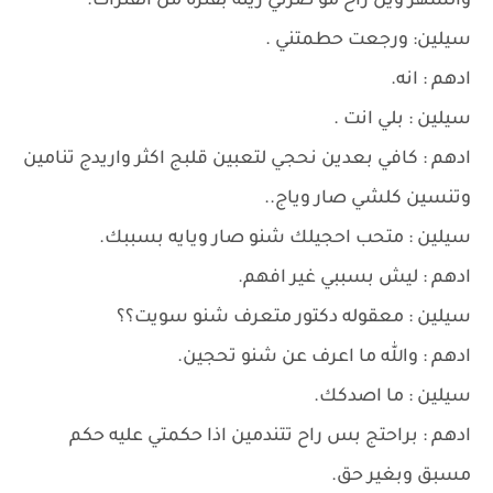
والسهر وين راح مو صرتي زينه بفتره من الفترات.
سيلين: ورجعت حطمتني .
ادهم : انه.
سيلين : بلي انت .
ادهم : كافي بعدين نحجي لتعبين قلبج اكثر واريدج تنامين
وتنسين كلشي صار وياج..
سيلين : متحب احجيلك شنو صار ويايه بسببك.
ادهم : ليش بسببي غير افهم.
سيلين : معقوله دكتور متعرف شنو سويت؟؟
ادهم : والله ما اعرف عن شنو تحجين.
سيلين : ما اصدكك.
ادهم : براحتج بس راح تتندمين اذا حكمتي عليه حكم
مسبق وبغير حق.