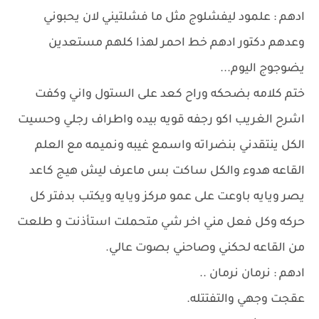
ادهم : علمود ليفشلوج مثل ما فشلتيني لان يحبوني
وعدهم دكتور ادهم خط احمر لهذا كلهم مستعدين
يضوجوج اليوم...
ختم كلامه بضحكه وراح كعد على الستول واني وكفت
اشرح الغريب اكو رجفه قويه بيده واطراف رجلي وحسيت
الكل ينتقدني بنضراته واسمع غيبه ونميمه مع العلم
القاعه هدوء والكل ساكت بس ماعرف ليش هيج كاعد
يصر ويايه باوعت على عمو مركز ويايه ويكتب بدفتر كل
حركه وكل فعل مني اخر شي متحملت استأذنت و طلعت
من القاعه لحكني وصاحني بصوت عالي.
ادهم : نرمان نرمان ..
عقجت وجهي والتفتتله.