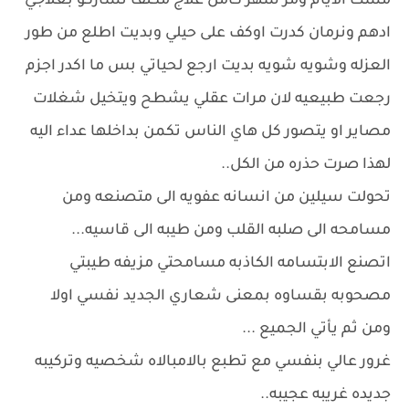
مشت الايام ومر شهر كامل علاج مكثف تشاركو بعلاجي
ادهم ونرمان كدرت اوكف على حيلي وبديت اطلع من طور
العزله وشويه شويه بديت ارجع لحياتي بس ما اكدر اجزم
رجعت طبيعيه لان مرات عقلي يشطح ويتخيل شغلات
مصاير او يتصور كل هاي الناس تكمن بداخلها عداء اليه
لهذا صرت حذره من الكل..
تحولت سيلين من انسانه عفويه الى متصنعه ومن
مسامحه الى صلبه القلب ومن طيبه الى قاسيه...
اتصنع الابتسامه الكاذبه مسامحتي مزيفه طيبتي
مصحوبه بقساوه بمعنى شعاري الجديد نفسي اولا
ومن ثم يأتي الجميع ...
غرور عالي بنفسي مع تطبع بالامبالاه شخصيه وتركيبه
جديده غريبه عجيبه..