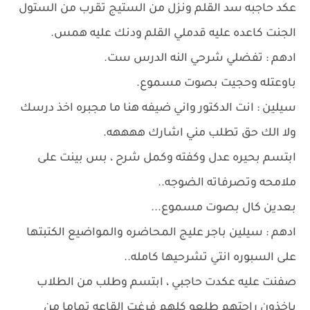
عكد حاجبه سد القلم ونزل من الستيج تقرب من الستول
الجنت كاعده عليه قدملي القلم ودنك عليه همس.
ادهم : تفضلي شرحي النه الدرس ست.
باوعتله وحجيت بصوت مسموع.
سيلين : انت الدكتور واني ضيفه هنا ما مجبره اخذ درسك
ولا الك حق تطلب مني اشارك ههههه.
ابتسم بحيره عدل وكفته وكمل شرح ، بس بينت على
ملامحه وتصرفاته الضوجه..
بعدين كال بصوت مسموع...
ادهم : سيلين باجر عليج المحاضره والمواضيع الكتبتها
على السبوره انتي تشرحيها كامله..
صفنت عليه عكدت حاجبي ، ابتسم وطلب من الطلاب
ياخذون راحتهم طلعو كلهم فرغت القاعه تماما من