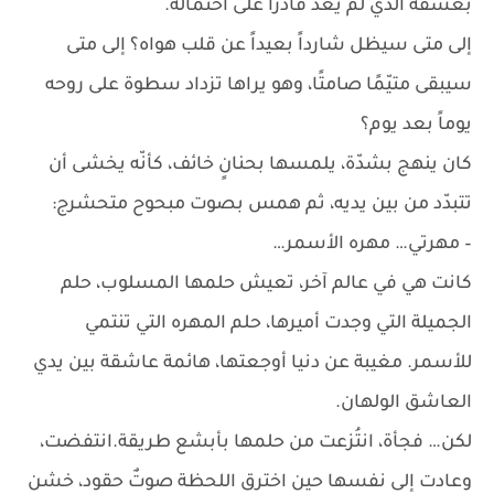
بعشقه الذي لم يعد قادرًا على احتماله.
إلى متى سيظل شارداً بعيداً عن قلب هواه؟ إلى متى
سيبقى متيّمًا صامتًا، وهو يراها تزداد سطوة على روحه
يوماً بعد يوم؟
كان ينهج بشدّة، يلمسها بحنانٍ خائف، كأنّه يخشى أن
تتبدّد من بين يديه، ثم همس بصوت مبحوح متحشرج:
– مهرتي… مهره الأسمر…
كانت هي في عالم آخر، تعيش حلمها المسلوب، حلم
الجميلة التي وجدت أميرها، حلم المهره التي تنتمي
للأسمر. مغيبة عن دنيا أوجعتها، هائمة عاشقة بين يدي
العاشق الولهان.
لكن… فجأة، انتُزعت من حلمها بأبشع طريقة.انتفضت،
وعادت إلى نفسها حين اخترق اللحظة صوتٌ حقود، خشن