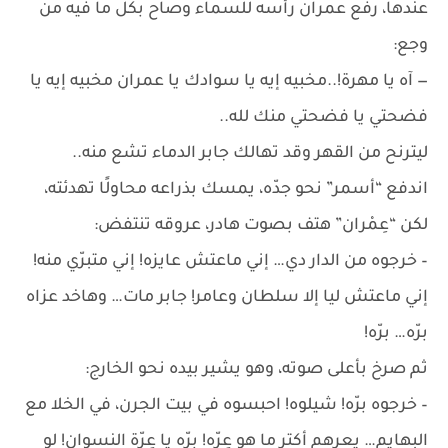
عندها، رفع عمران رأسه للسماء وصاح بكل ما فيه من
وجع:
— آه يا مهرة!..مخبيه إيه يا سوادك يا عمران مخبيه إيه يا
فضحتي يا فضحتي منك لله..
ليترنح من القهر وقد تهالك جابر الدماء تشع منه..
اندفع “أسمر” نحو جدّه، يمسك بذراعه محاولًا تهدئته،
لكن “عِمْران” هتف بصوت هادر، عروقه تنتفض:
– خرجوه من الدار دي… إني ماعتش عايزه! إني متبرّي منه!
إني ماعتش ليا إلا سلطان وعامر! جابر مات… وهاخد عزاه
برّه… برّه!
ثم صرخ بأعلى صوته، وهو يشير بيده نحو الخارج:
– خرجوه برّه! شيلوه! احبسوه في بيت الجرن، في الخلا مع
البهايم… يعرهم أكتر ما هو عِرّه! برّه يا عِرّة النسوان! لو