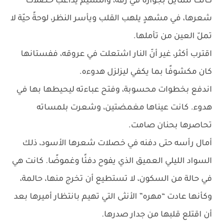
كانت تتمايل بجواره في رقة، والنسيم يداعب خصلات
شعرها، في مشهدٍ يلهب القلب ويأسر النظر، لوحةً حيّة لا
تملّ العين من تأملها.
اقترب أكثر، غير أنّ النار اشتعلت في عروقه، ففستانها
كان مكشوفًا بما يكفي ليزلزل هدوءه.
اندفع بخطوات محسوبة، وفتح عباءته ليحيطها بها في
هدوء. كانت عيناها مغمضتين، وشعرت بلمساته
تحاصرها بحنان صامت.
أمال رأسه حتى دفنه في خصلات شعرها الأسود، ذلك
السواد الليلي العميق الذي يفوح دفئًا وغموضًا. كانت هي
في حالة من السكون، لا تستطيع أن تخرج منها، حالمة،
وكأنها عادت “مهره” الأنثى التي تهيم بانتظار أميرها بعد
أن اقتلع قلبها من جدار صدرها.