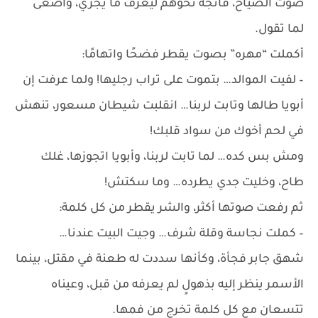
صوت الصياح، فاتجه نحوهم ليعرف ما يجري، وأصغى
لما تقول.
أكملت “مهره” بصوت يقطر فضحًا واتهامًا:
– لفيت الموالد… بتموت على تراب رجليها! ولما عرفت إن
أبويا طالها وتابت لربنا… انقلبت شيطان مسعور، تنهش
في لحم أخوك من سواد قلبك!
ومش بس كده… لما تابت لربنا، وأبويا اتجوزها، غلك
طاح، وخليت جدي يطرده… وما سكتش!
ثم رفعت صوتها أكثر، والشر يقطر من كل كلمة:
– كملت نجاسة وقلة شرف… وجيت البيت عندنا…
شهق جابر فجأة، وكأنها سددت له طعنة في مقتل، بينما
الأسمر ينظر إليه بذهولٍ لم يعرفه من قبل، وعيناه
تتسعان مع كل كلمة تخرج من فمها.