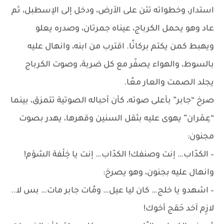
استدار، وخطواته تئن على الأرض، ودخل إلى الإسطبل، ثم
عاد وهو يحمل الكرباج، عيناه جمرتان، وصدره يعلو
ويهبط كمن يكتم بركانًا. اقترب من ابنه، وانهال عليه
بالسوط، والهواء يصفّر مع كل ضربة، وصوت الكرباج
يجلد الصمت والعار معًا.
صرخ “جابر” بأعلى صوته، كأن أحباله الصوتية تتمزق، بينما
“عِمْران” يهوى عليه بثقل السنين وقهرها، يهدر بصوت
مجنون:
– الكدّاب… إنت وصنفك! الكدّاب… إنت يا خِلْفة الشؤم!
وانهال عليه بجنون، وهو يصرخ:
– اشهدو يا خلج… كان ليا عيل… ومًات جابر مات… بس لا..
لازِم آخد حَقج أخوك!