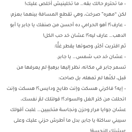
– ما تحترم حالك بقه… ما تخلينيش أخلص عليك!
لكن “مهره” صرخت، وهي تقطع المسافة بينهما بعزم:
– عارف؟! أهو الحرامي ده أحسن من صنفك يا جابر يا أبو
الدهب… عارف ليه؟! عشان خد حب الكل!
ثم اقتربت أكثر، وصوتها يقطر غلًّا:
– عشان خد حب شمس… يا جابر.
تسمر جابر في مكانه، نظر إليها برهبةٍ لم يعرفها من
قبل، لكنّها لم تمهله، بل صاحت:
– إيه؟ فاكرني هسكت وإنت طايح ودايس؟! هسكت وإنت
اتحللت من كتر الغل والسواد؟! قولتلك لمّ نفسك،
عشان جوايا مرار وحزن ونجاسة متخبيين… غلبت أقولك
سيبني ساكتة يا جابر، بدل ما أطرش حزني عليك وعلى
عيشتك النجسة!