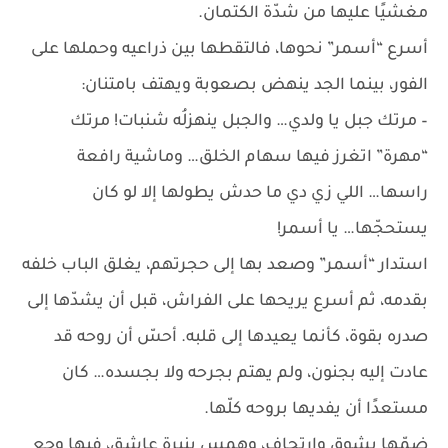
مغشيًا عليها من شدّة الكتمان.
أسرع “أسمر” نحوها، فالتقطها بين ذراعيه وحملها على
الفور، بينما الجد ينهض بصعوبة ويهتف بامتنان:
– مرتك جبل يا ولدي… والجبل ينهزلُه شنبات! مرتك
“مهرة” اتغرز فيها سهام الخلق… وماشية رافعة
راسها… اللي زي دي ما حدش يطولها إلا لو كان
يستحجّها… يا أسمر!
استدار “أسمر” وصعد بها إلى حجرتهم، يغلق الباب خلفه
بقدمه، ثم أسرع يريحها على الفراش، قبل أن يشدّها إلى
صدره بقوة، كأنما يعيدها إلى قلبه. أحسّ أن روحه قد
عادت إليه بجنون، ولم يهتم بجرحه ولا بجسده… كان
مستعدًا أن يفديها بروحه كلّها.
ضمّها بشوق وارتجاف، وهمس بنبرة عاشق، فيها وجع