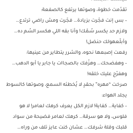
تقدّمت خطوة، وصوتها يرتفع كالصفعة:
– بس إنت فجّرت بزيادة… فجّرت ومش راضي ترتدع…
ولازم حد يكسر سُمّك! وأنا بقه اللي هكسر السُم ده…
وأبلّعهولك حنضل!
رفعت إصبعها نحوه، والشرر يتطاير من عينيها:
– وهفضحك… وهزّفك بالصجاات يا جابر يا أبو الدهب…
وهفرّج عليك خلقه!
صرخت “مهره” بحقدٍ لا يُخطئه السمع، وصوتها كالسوط
يجلد الهواء:
– كفاية… كفاية! لازم الكل يعرف كرهك لعامر! لا هو
فلوس، ولا هو سرقة… كرهك لعامر فضيحة من سواد
قلبك وقلة شرفك… عشان كنت عايز تلف من وراه…