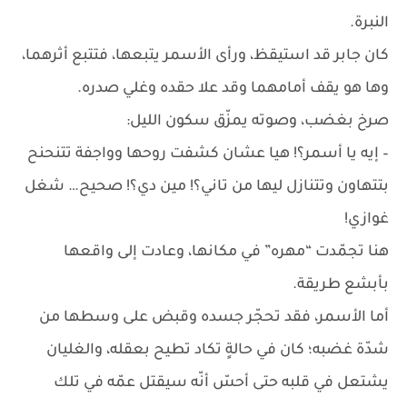
النبرة.
كان جابر قد استيقظ، ورأى الأسمر يتبعها، فتتبع أثرهما،
وها هو يقف أمامهما وقد علا حقده وغلي صدره.
صرخ بغضب، وصوته يمزّق سكون الليل:
– إيه يا أسمر؟! هيا عشان كشفت روحها وواجفة تتنحنح
بتتهاون وتتنازل ليها من تاني؟! مين دي؟! صحيح… شغل
غوازي!
هنا تجمّدت “مهره” في مكانها، وعادت إلى واقعها
بأبشع طريقة.
أما الأسمر، فقد تحجّر جسده وقبض على وسطها من
شدّة غضبه؛ كان في حالةٍ تكاد تطيح بعقله، والغليان
يشتعل في قلبه حتى أحسّ أنّه سيقتل عمّه في تلك