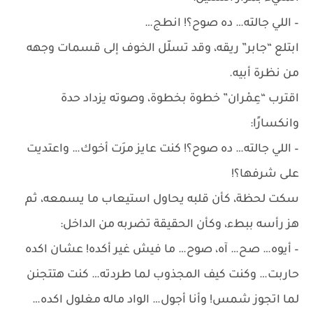
– اللي جالته… ده صوح؟! انطج…
ابتلع “جابر” ريقه، وقد تسلّل الخوف إلى قسمات وجهه
من نظرة أبيه.
اقترب “عِمْران” خطوة بخطوة، وصوته يزداد حدة
وانكسارًا:
– اللي جالته… ده صوح؟! كنت عايز مرَت أخوك… واعتديت
على شرفها؟!
سكت لحظة، كأن قلبه يحاول استيعاب ما يسمعه، ثم
هز رأسه ببطء، وكأن الحقيقة تضربه من الداخل:
– أيوه… صح… آه، صوح… ما فيش غير أكده! عشان اكده
حاربت… وكنت كيف المجذوب لما طردته… كنت هتتجنن
لما اتجوز شمس! وأنا أجول… الواد ماله مغلول اكده…