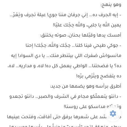
وهو ينهج:
– إيه الجرف ده… إني جرفان مننا جوي! عيلة تجرف وتِعَرّ…
يمين الله يا جلبي، والله حِجّك عليّا!
أمسك يدها وقبّلها بحنان، صوته يختنق:
– جوكي طيحي فينا كلنا… حِجّك والله، حِجّك! إحنا
مانسواش ضفرك اللي بيتنطر منك… يا دي السواد! إيه
ده؟ يا فضحتنا… الواطي يعمل كل ده! لاه، و مداريه… لاه،
ده يتفضح ويتَرَمي برّه!
أطرق برأسه وهو يضمها من جديد:
– دانتو يتعملّكو مجام في الشرف والصبر… دانتو تجعدو
وتحطّو مداسكو على روسنا!
ظل يمسّد على شعرها برفق حتى أفاقت، وفتحت عينيها