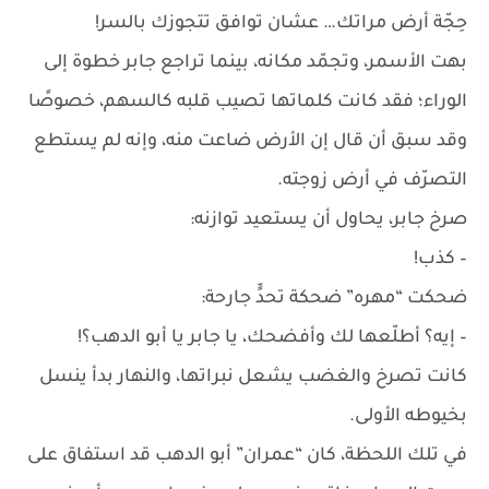
حِجّة أرض مراتك… عشان توافق تتجوزك بالسر!
بهت الأسمر، وتجمّد مكانه، بينما تراجع جابر خطوة إلى
الوراء؛ فقد كانت كلماتها تصيب قلبه كالسهم، خصوصًا
وقد سبق أن قال إن الأرض ضاعت منه، وإنه لم يستطع
التصرّف في أرض زوجته.
صرخ جابر، يحاول أن يستعيد توازنه:
– كذب!
ضحكت “مهره” ضحكة تحدٍّ جارحة:
– إيه؟ أطلّعها لك وأفضحك، يا جابر يا أبو الدهب؟!
كانت تصرخ والغضب يشعل نبراتها، والنهار بدأ ينسل
بخيوطه الأولى.
في تلك اللحظة، كان “عمران” أبو الدهب قد استفاق على