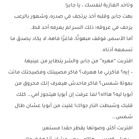
وتاخد الغازية لنفسك ، يا جابر!
بهت جابر، وقلبه أخذ يرتجف في صدره، وشعور بالرعب
يزحف في عروقه؛ ذلك السر لم يعرفه أحد قط.
أما الأسمر، فوقف مبهوتًا، فاغرًا فاهه، لا يكاد يصدق ما
تسمعه أذناه.
اقتربت “مهره” من جابر، والشر يتطاير من عينيها:
– إيه؟ فاكرني ما هعرف؟ فاكر مصيبتك وفضيحتك ماتت
بموتة شمس؟ فاكر ماحدش هيعرف إنك محروق من
أبويا ليه؟ هاااه؟ لما عرفت إن أبويا هيتجوز أمي… كلك
قلبك وشبطت النار جواك! غليت من أبويا عشان طال
شمس…
اقتربت أكثر، وصوتها يقطر حقدا مستعر: