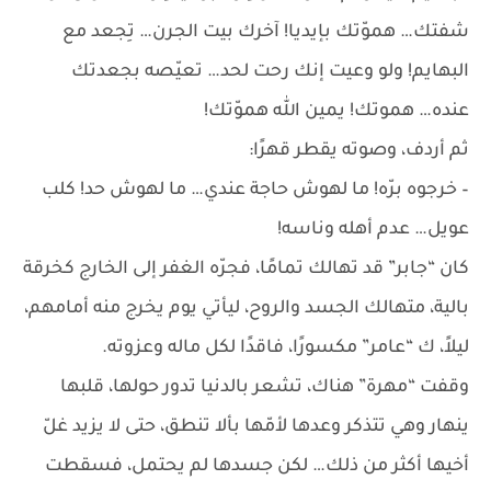
شفتك… هموّتك بإيديا! آخرك بيت الجرن… تِجعد مع
البهايم! ولو وعيت إنك رحت لحد… تعيّصه بجعدتك
عنده… هموتك! يمين الله هموّتك!
ثم أردف، وصوته يقطر قهرًا:
– خرجوه برّه! ما لهوش حاجة عندي… ما لهوش حد! كلب
عويل… عدم أهله وناسه!
كان “جابر” قد تهالك تمامًا، فجرّه الغفر إلى الخارج كخرقة
بالية، متهالك الجسد والروح، ليأتي يوم يخرج منه أمامهم،
ليلاً، ك “عامر” مكسورًا، فاقدًا لكل ماله وعزوته.
وقفت “مهرة” هناك، تشعر بالدنيا تدور حولها، قلبها
ينهار وهي تتذكر وعدها لأمّها بألا تنطق، حتى لا يزيد غلّ
أخيها أكثر من ذلك… لكن جسدها لم يحتمل، فسقطت