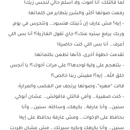
لما قالتلك: أنا أموت، ولا أسلّم حالي لنجس زيك!
رفعت صوتها أكثر، والشرر يتطاير من كلماتها:
– إيه؟ مش عارف إن دُنيتك هتسود… وتتجرس في يوم،
وربك يرفع سِتره عنك؟! جاي تقول الغازية؟! أنا بس اللي
أعرف… أنا بس اللي كنت حاضرة!
تقدمت خطوة أخرى، كأنها تطعن بكلماتها:
– بتتهجم على ولية لوحدها؟! على مرات أخوك؟! يا أنجس
خلق الله… إيه؟! مفيش ربنا خالص؟!
قالت “مهره”، وصوتها يرتجف من الغضب والمرارة:
– كنت صغيرة… وأمي قالتلي ماقولش… عشان أبوكي.
سنين… وأنا عارفة.. بكرهك، وساكته. سنين… وأنا
بحافظ على الإخوات… ومش عارفة بحافظ على إيه!
سنين… وأنا بكرهك وبكره سيرتك… مش عشان طردت