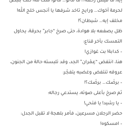
إيه، ما فيش رحمة؟! ما ماتو… ماتو! منك لله! كنت بتبص
لحرمة أخوك… ورايح تاخد شرفها يا أنجس خلج الله!
مخلف إيه… شيطان؟!
ظل يصفعه بلا هوادة، حتى صرخ “جابر” بحرقة، يحاول
التمسك بآخر قناع:
– كدابة! بت غوازي!
هنا، انتفض “عِمْران” الجد، وقد تلبسته حالة من الجنون،
عروقه تنتفض وغضبه يتفجّر:
– برضَك… برضَك؟!
ثم صرخ بأعلى صوته، يستدعي رجاله:
– يا رشيد! يا فتحي!
حضر الرجلان مسرعين، فأمر بلهجة لا تقبل الجدل:
– امسكوه!