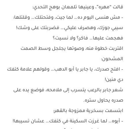
قالت “مهره”، وعينيها تلمعان بوهج التحدي:
– مش هنسى اليوم ده… لما جيت، وفتحتلك… وقلتلها:
سيبي جوزك، وهصرف عليكي… فضربتك على وشك!
فهجمت عليها… فاكر؟ ولا نسيت؟
اقتربت خطوة منه، وصوتها يجلجل وسط الصمت
المشحون:
– افتح صدرك، يا جابر يا أبو الدهب… وقولهم علامة كتفك
دي منين!
شعر جابر بالرعب يتسرب إلى ملامحه، فوضع يده على
صدره يحاول ستره.
ابتسمت بسخرية ممزوجة بالقهر:
– أيوه… لما غرزت السكينة في كتفك… عشان تسيبها!