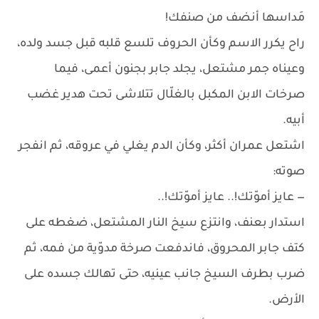
مَداسها أنضف من صنفك!
راح يكرر الاسم وكأن الحروف تلسع قلبه قبل جسد ولده،
وعيناه جمر مشتعل، يجلد جابر بجنون أعمى، فيما
صرخات الابن المكبل بالغلّال تتلاشى تحت هدير غضب
أبيه.
اشتعل عمران أكثر، وكأن الدم يغلي في عروقه، ثم انفجر
صوته:
— عايز أموّتك!.. عايز أموّتك!..
استدار بعنف، وانتزع سيخ النار المشتعل، ضغطه على
كتف جابر المحروق، فاندفعت صرخة مدوّية من فمه، ثم
ضرب بطرف السيخ جانب عينيه، حتى تهالك جسده على
الأرض.