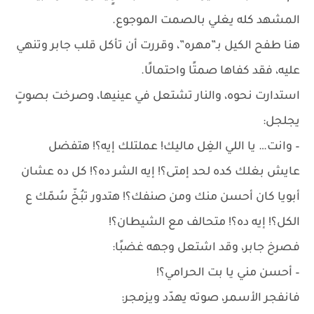
المشهد كله يغلي بالصمت الموجوع.
هنا طفح الكيل بـ”مهره”، وقررت أن تأكل قلب جابر وتنهي
عليه، فقد كفاها صمتًا واحتمالًا.
استدارت نحوه، والنار تشتعل في عينيها، وصرخت بصوتٍ
يجلجل:
– وانت… يا اللي الغِل ماليك! عملتلك إيه؟! هتفضل
عايش بغلك كده لحد إمتى؟! إيه الشر ده؟! كل ده عشان
أبويا كان أحسن منك ومن صنفك؟! هتدور تبُخّ سُمّك ع
الكل؟! إيه ده؟! متحالف مع الشيطان؟!
فصرخ جابر، وقد اشتعل وجهه غضبًا:
– أحسن مني يا بت الحرامي؟!
فانفجر الأسمر، صوته يهدّد ويزمجر: