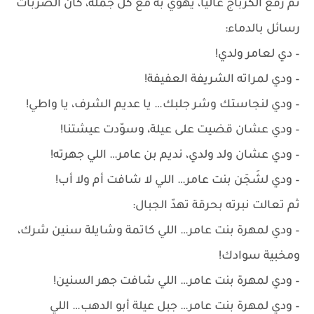
ثم رفع الكرباج عاليًا، يهوي به مع كل جملة، كأن الضربات
رسائل بالدماء:
– دي لعامر ولدي!
– ودي لمراته الشريفة العفيفة!
– ودي لنجاستك وشر جلبك… يا عديم الشرف، يا واطي!
– ودي عشان قضيت على عيلة، وسوّدت عيشتنا!
– ودي عشان ولد ولدي، نديم بن عامر… اللي جهرته!
– ودي لشَجَن بنت عامر… اللي لا شافت أم ولا أب!
ثم تعالت نبرته بحرقة تهدّ الجبال:
– ودي لمهرة بنت عامر… اللي كاتمة وشايلة سنين شرك،
ومخبية سوادك!
– ودي لمهرة بنت عامر… اللي شافت جهر السنين!
– ودي لمهرة بنت عامر… جبل عيلة أبو الدهب… اللي