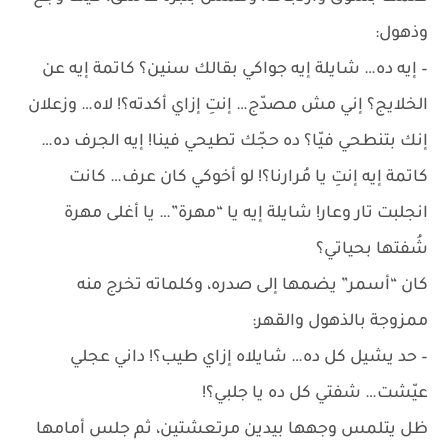
وذهول:
– إيه ده… شايلة إيه جواكي بقالك سنين؟ كاتمة إيه عن
الخلايج؟ إني مش مصدّج… إنتِ إزاي أكدته؟! لاه… وزعلان
إنك بتنطحي فيّا؟ ده حجّك تطيحي فينا! إيه الجرف ده…
كاتمة إيه إنتِ يا مُرارنا؟! لو أخوكي كان عرف… كانت
انجلبت تار وعار! شايلة إيه يا “مهرة”… يا أغلى مهرة
شُفتها بحياتي؟
كان “أسمر” يضمها إلى صدره، وكلماته تخرج منه
ممزوجة بالذهول والقهر:
– حد يشيل كل ده… شايلاه إزاي طيب؟! داني عجلي
عيّشت… شفتي كل ده يا جلبي؟!
ظل يتلمس وجهها بيدين مرتعشتين، ثم جلس أمامها