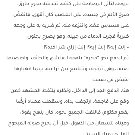
بروحه، لتأتي الرصاصة على كتفه، تخدشه بجرح حارق.
صرخ الألم في جسده، لكن الغضب كان أقوى، فانقضّ
على مسدس عمّه، وانتزعه منه، ثم ضربه به على وجهه
ضربةً فجّرت الدماء من جبينه، وهو يصرخ بجنون:
– إنت إيه؟! إنت إيه؟! إنت إزاي شر اكده؟!
ثم اندفع نحو “مهره” بلهفة العاشق والخائف، واحتضنها
بعنف، وهي ترتجف وتتشنج بين ذراعيه، بينما انهيارها
يفيض في صمت
هنا، اندفع الجد إلى الداخل، ونظره يلتقط المشهد كمن
وقع على فاجعة. ارتجفت يداه، وسقطت عصاه أرضًا
بقهرٍ مكتوم، فالتفت الجميع نحوه. كان ينهج بقوة،
وعيناه تتسعان من الذهول، قبل أن يخرج صوته المبحوح
المليء بمرار السنين: