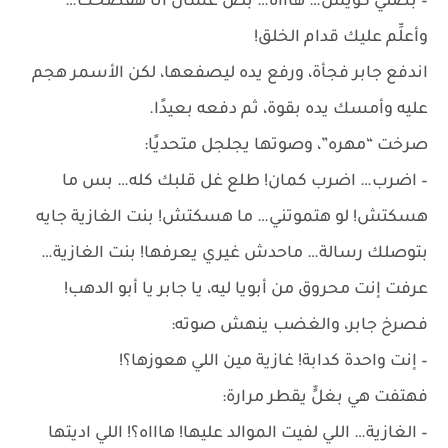
– بصلي كويس… هاااه… بص عشان أنا هفضحك…
وأعلِّم عليك قدام الخلق!
اندفع جابر فجأة، ورفع يده ليصفعها، لكن الأسمر هجم
عليه وأمسك يده بقوة، ثم دفعه بعيدًا.
صرخت “مهره”، وصوتها يجلجل متحديًا:
– اضرب… اضرب كمان! طلع غل قلبك كله… بس ما
هسكتش! لو هتموتني… ما هسكتش! بنت الغازية جايه
بتوصلك رسالة… ماحدش غيري يعرفها! بنت الغازية…
عرفت إنت محروق من أبويا ليه، يا جابر يا أبو الدهب!
فصرخ جابر، والغضب ينهش صوته:
– إنت واحدة كدابة! غازية مين اللي هعوزها؟!
فهتفت هي بغلٍّ يقطر مرارة:
– الغازية… اللي لفيت الموالد عليها! هاااه؟! اللي اديتها