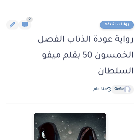
0
روايات شيقه
رواية عودة الذئاب الفصل
الخمسون 50 بقلم ميفو
السلطان
GeGe
منذ عام