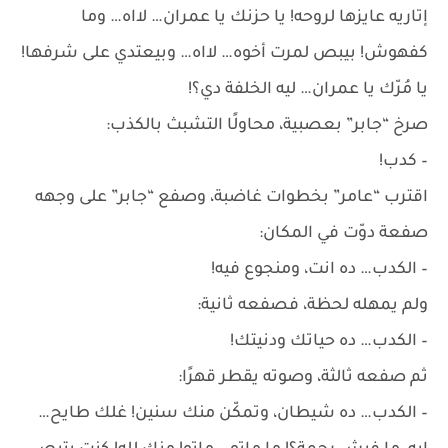
إتاريه عايزها لروحه! يا حزنك يا عمران… لااه… وما
كفهوش! بيبص لمرت أخوه… لااه… وبيعتدي على شرفها!
يا مُرّك يا عمران… ليه الخلفة دي؟!
صرخ “جابر” بعصبية، محاولًا التشبث بالكذب:
– كدب!
اقترب “عامر” بخطوات غاضبة، وصفع “جابر” على وجهه
صفعة دوّت في المكان:
– الكدب… ده انت، ومنجوع فيه!
ولم يمهله لحظة، فصفعه ثانية:
– الكدب… ده حياتك ودنيتك!
ثم صفعه ثالثة، وصوته يقطر قهرًا:
– الكدب… ده شيطان، وتمكّن منك سنين! غلك طايح…