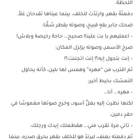
اللحظة.
دفعتْهُ بقهر، وارتدّت للخلف، بينما عيناها تقدحان غلاً.
ضحك جابر بقهٍ قبيح، وصوته يقطر سُمًّا:
– اعمليهم يا بت علينا! صحيح… حاجة رخيصة وبلاش!
صرخ الأسمر، وصوته يزلزل المكان:
– إنت بتجول إيه؟! إنت اتجننت؟!
ثم اقترب من “مهره” وهمس لها بلين، كأنه يحاول
التمسّك بخيط أخير:
– مهره… أنا…
لكنها نظرت إليه بغلٍّ أسود، وخرج صوتها مغموسًا في
حقدٍ دفين:
– تاني مرة تقرب مني… هقطعلك إيدك ورجلك.
ثم دفعته بعنف، ليرتدّ هو للخلف بقهرٍ يحرق صدره، بينما