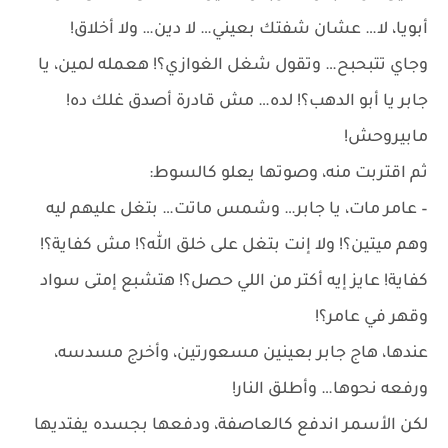
أبويا، لا… عشان شفتك بعيني… لا دين… ولا أخلاق!
وجاي تتبحبح… وتقول شغل الغوازي؟! هعمله لمين، يا
جابر يا أبو الدهب؟! لده… مش قادرة أصدق غلك ده!
مابيروحش!
ثم اقتربت منه، وصوتها يعلو كالسوط:
– عامر مات، يا جابر… وشمس ماتت… بتغل عليهم ليه
وهم ميتين؟! ولا إنت بتغل على خلق الله؟! مش كفاية؟!
كفاية! عايز إيه أكتر من اللي حصل؟! هتشبع إمتى سواد
وقهر في عامر؟!
عندها، هاج جابر بعينين مسعورتين، وأخرج مسدسه،
ورفعه نحوها… وأطلق النار!
لكن الأسمر اندفع كالعاصفة، ودفعها بجسده يفتديها