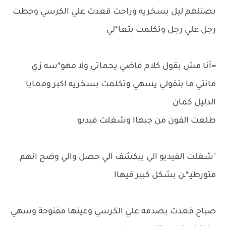
بصتلهم ليل بسخريه وراحت قعدت علي الكرسي وحطت
رجل علي رجل وتكلمت بتعا*لي
=أنا مش بقول كلام فاضي يحماتي ولا مهو*سه زي
مانتي ما بتقولي يسهي وتكلمت بسخريه اكبر ومعايا
الدليل كمان
طلعت الفون من جبهاا وشغلت فيديو
"شغلت الفيديو الي بيكشف الي حصل والي وضح انهم
متورطيـ*ـن بشكل كبير فيهاا
صباح قعدت بصدمه علي الكرسي وعينها مفتوحة وسهي