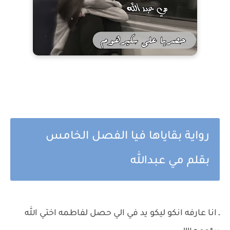
رواية بقاياها فيا الفصل الخامس
بقلم مي عبدالله
ـ انا عارفه انكو ليكو يد في الي حصل لفاطمه اختي الله