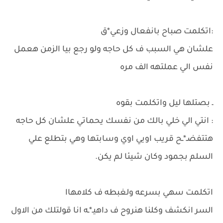
:اتكلمت صباح بانفعال وزعي*ق
علشان هي السبب ف كل حاجه ولو رجع بيا الزمن هعمل
نفس الي عملتهه الف مره
ـ بصتلها ليل واتكلمت بقوه
: انتي الي خلي بالك من نفسك يحماتي علشان كل حاجه
هتتفضـ*ـح قريب اويي اوي وسابتها وهي بتطلع علي
السلم بجمود وكان شيئا لم يكن.
اتكلمت سهي بسرعه ولغبطه ف كلامهاا
السر انكشف وكلنا هنروح ف داهيـ*ـه انا قولتلك من الاول