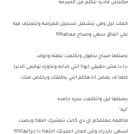
مكنتش قادره تتكلم من الصدمه
كملت ليل وهي بتشغل تسجيل للمرضه وبتعترف فيه
علي اتفاق سهي وصباح معاها!!!!!
بصتلها صباح بذهول وتكلمت بتهته وخوف
:دا دا مش حقيقي ايواا انتي كدابه وعاوزه توقعي الدنيا
كلها ف بعض انا هكلم ابني يطلقك ويخلص منك
بصتلها ليل واتكلمت بنبره جامده
"ليه"
فاطمه عملتلكم اي دي كانت بتعتبرك امهاا وبصت
لسهي بازدراء ونتي كمان اعتبرتك اختهاا دا جزاتهااا!!!!