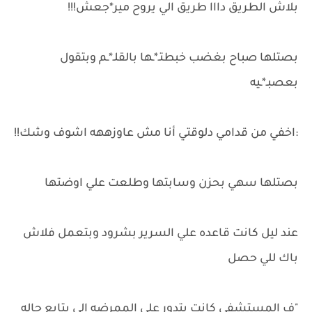
بلاش الطريق دااا طريق الي يروح مير*جعش!!!
بصتلها صباح بغضب خبطتـ*ـها بالقلـ*ـم وبتقول
بعصبـ*ـيه
:اخفي من قدامي دلوقتي أنا مش عاوزههه اشوف وشك!!
بصتلها سهي بحزن وسابتها وطلعت علي اوضتها
عند ليل كانت قاعده علي السرير بشرود وبتعمل فلاش
باك للي حصل
"ف المستشفى كانت بتدور علي الممرضه الي بتابع حاله