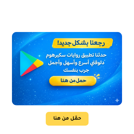
حمّل من هنا