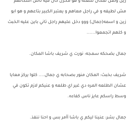
زين وصل لمكان شغله و هو مخزن كان فيه ناس اشكالهم
مش لطيفه و في راجل معاهم و يعتبر الكبير بتاعهم و هو ابو
زين و اسمه(جمال) ووو دخل عليهم راجل تاني باين عليه الخبث
و كلهم اتجمعوا......
جمال بضحكه سمجه: نورت ي شريف باشا المكان.
شريف بخبث: المكان منور بصحابه ي جمال.... كلوا يركز معايا
عشان الطلعه المره دي غير اي طلعه و عنيكم لازم تكون في
وسط راسكم عايز ناس كفاءه.
جمال بشر: عنينا ليكم ي باشا أأمر بس و احنا ننفذ.