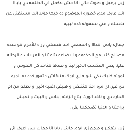
زين بزعيق و صوت عالي: انا مش هكمل في الطلعه دي يابااا
انت عارف مدى خطوره الموضوع ده فيها مؤبد انت مستغني عن
نفسك و عني بسهوله كده ليييه.
جمال: ياض اهدااا و اسمعني احنا هنمشي وراه للأخر و هو عنده
مصالح كتير مع الحكومه و البضاعه بتاعتنا و العربيات و الرجاله
عليه يعني المكسب الاكبر لينا و بعدها هناخد كل الفلوس و
نموته خليك ذكي شويه زي ابوك متبقاش متهور كده ده المره
دي غير، اي مره احنا هنتنغن و هنبقى اغنيه اخيرا و نطلع من ام
الحاره دي و ناخد الورث بتاع الزفته إيناس و البيت و نعيش
براحتنا و الدنيا تضحكلنا بقى.
زين بتفكير و طمع زي ابوه: ماشي يابا انا معاك بس اعرف اني