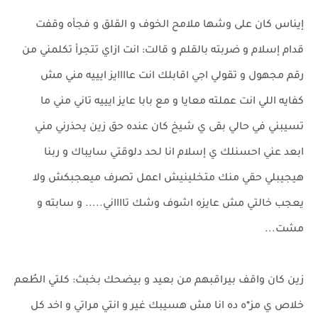
إيناس كان على وشها ملامح الخوف و القلق و فجأه وقفت
قدام إسلام و ضربته بالقلم و قالت: انت ازاي تتجرأ تكلمني من
رقم مجهول و تقولي اجي اقابلك انت عاااايز ايييه مني مش
كفايه اللي انت عملته معايا و مع بابا عايز ايييه تاني مني ما
تسيبني في حالي بقى ي شيخ كان عنده حق زين يحذرني مني
ابعد عني احسنلك ي إسلام انا لحد دلوقتي سايباك و ربنا
هيجيبلي حقي منك متخلينيش اعمل تصرف ميعجبكش ولا
يعجب خالتي مش عايزه اشوف وشك تااااني..... و سابته و
مشت...
زين كان واقف بيراقبهم من بعيد و بيضحك بخبث: كلتي الطُعم
خلاص ي مز*ه ده انا مش هسيبك غير و انتي مراتي و اخد كل