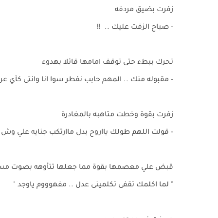
زفرت بضيق مردفه
- صباح الزفت عليك .. !!
تحرك ببطء حتى توقف امامها قائلا بهدوء
- مقبوله منك .. المهم حابب نفطر سوا انا وانتى كأي عري
زفرت بقوة وخطت متاهبه بالمغادرة
- قولت اللهم طولك يااروح بدل ماارتكب جنايه علي وش ا
قبض علي معصمها بقوة مما جعلها تتأوهه بصوت مس
" لما اكلمك تقفى تكلمينى عدل .. مفهوووم ياوجد "