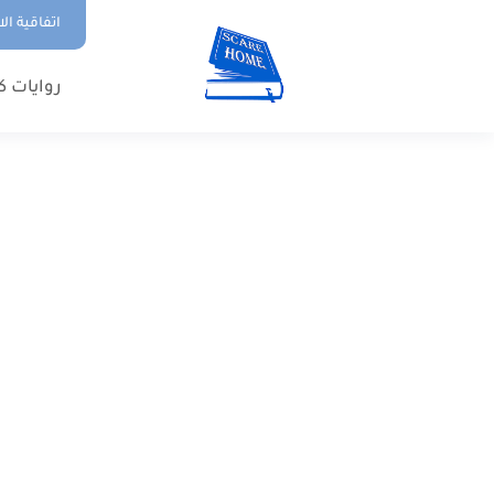
اتفاقية ال
روايات ك