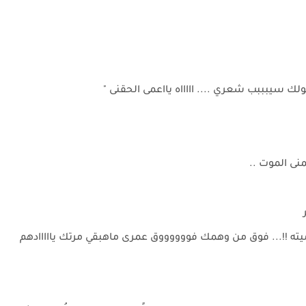
ولك سيبببب شعري .... اااااه يااعمى الحقنى "
منى الموت ..
ميته !!... فوق من وهمك فووووووق عمرى ماهبقي مرتك يااااادهم