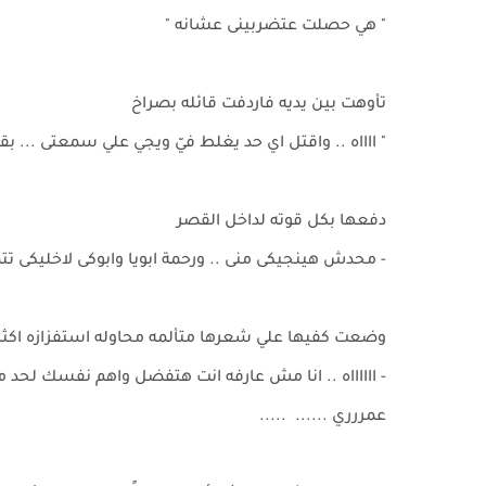
" هي حصلت عتضربينى عشانه "
تأوهت بين يديه فاردفت قائله بصراخ
" ااااه .. واقتل اي حد يغلط فيّ ويجي علي سمعتى ... بق
دفعها بكل قوته لداخل القصر
- محدش هينجيكى منى .. ورحمة ابويا وابوكى لاخليكى تت
وضعت كفيها علي شعرها متألمه محاوله استفزازه اكثر
- ااااااه .. انا مش عارفه انت هتفضل واهم نفسك لحد 
عمررري ...... .....