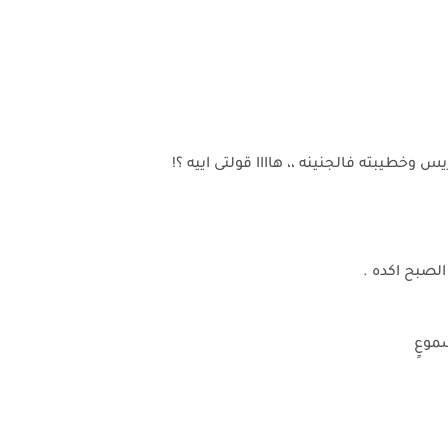
س وخطيبته فالجنينه ،، هاااا قولتى اييه ؟!
لصبح اكده .
موعٍ