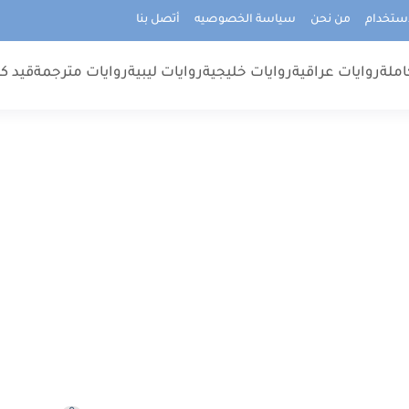
استخدام
من نحن
سياسة الخصوصيه
أتصل بنا
املة
روايات عراقية
روايات خليجية
روايات ليبية
روايات مترجمة
قيد كت