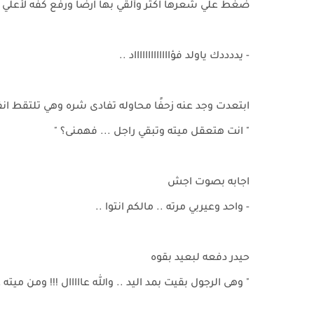
ضغط علي شعرها اكثر وألقي بها ارضًا ورفع كفه لأعلي 
- يددددك ياولد فؤاااااااااااااد ..
ابتعدت وجد عنه زحفًا محاوله تفادى شره وهي تلتقط ا
" انت هتعقل ميته وتبقي راجل ... فهمنى؟ "
اجابه بصوت اجش
- واحد وعيربي مرته .. مالكم انتوا ..
حيدر دفعه لبعيد بقوه
" وهى الرجول بقيت بمد اليد .. والله عااااال !!! ومن مي