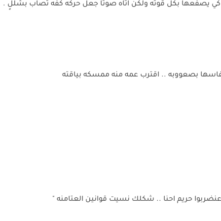
كي يصفعها بكل قوته ولكن اتاه صوتًا جعل حركه كفه تُصاب بشللٍ .
نفاسها بصعووبه .. اقترب عمه منه ممسكه بياقته
ته عنضربوا حريم احنا .. شكلك نسيت قوانين العتامنه "