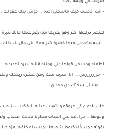
صرخت في وجهه بحده
- انت اتجننت كيف ماسكنى اكده .. حوش يدك عقولك ...
اعتصر ذراعها اكثر وهو يقربها منه رغم عنها قائلا بنبرة 
- ايييه هتعملى فيها خضرة شريفه !! اش حال شايفك بعنى 
لطمته وجد بكل قوتها علي وجنته قائله بنبره تهديديه
- اخرررررررس .. انا اشرف منك ومن عشرة زيككك وك
... وبلاش سكتك دي معااي !!
غلت الدماء في عروقه والتهبت عينيه بالغضب ، شعرت و
وقوتها .. جز ادهم علي اسنانه محاولا تمالك اعصاب 
بقوته ممسكًا بخيوط شعرها المنسدله خلفها مزمجرا