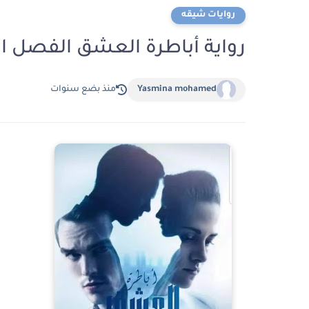
روايات شيقه
رواية أباطرة العشق الفصل السادس6 بقلم 
Yasmina mohamed
منذ بضع سنوات