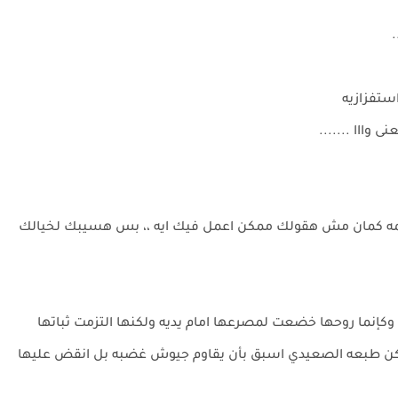
استفزازيه
وااا .......
لمه كمان مش هقولك ممكن اعمل فيك ايه ،، بس هسيبك لخيالك
كإنما روحها خضعت لمصرعها امام يديه ولكنها التزمت ثباتها
ولكن طبعه الصعيدي اسبق بأن يقاوم جيوش غضبه بل انقض عليها