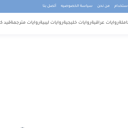
استخدام
من نحن
سياسة الخصوصيه
أتصل بنا
املة
روايات عراقية
روايات خليجية
روايات ليبية
روايات مترجمة
قيد كت