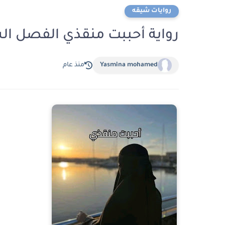
روايات شيقه
رواية أحببت منقذي الفصل السادس 6 بقلم يا
Yasmina mohamed
منذ عام