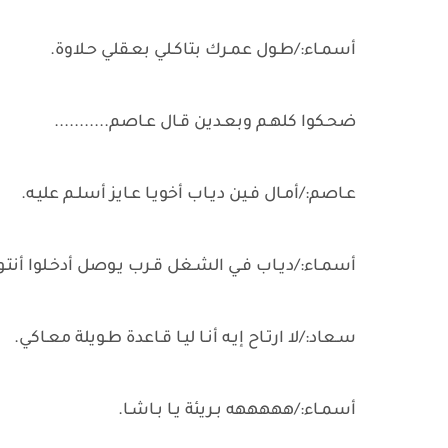
أسمـاء:/طـول عمـرك بتاكـلي بعـقلي حـلاوة.
ضحـكوا كلهـم وبعـدين قـال عـاصم...........
عـاصم:/أمـال فـين ديـاب أخويـا عـايز أسلـم عليـه.
أسمـاء:/ديـاب فـي الشـغل قـرب يـوصل أدخـلوا أنتـوا 
سـعاد:/لا ارتـاح إيـه أنـا ليـا قـاعدة طـويلة معـاكي.
أسمـاء:/هههههه بـريئة يـا بـاشـا.