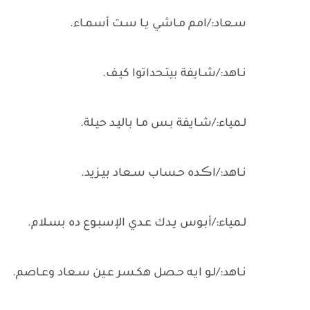
سـعاد:/امم مـاشي يـا سـت أسمـاء.
نـاهد:/شـايفة بيتـحداتوا كيـف.
لـمياء:/شـايفة بـس مـا باليـد حيـلة.
نـاهد:/اڪـده حـساب سـعاد بيـزيد.
لـمياء:/أبـوس يـدك عـدي الإسبـوع ده بسـلام.
نـاهد:/لـو ايـه حـصل هكـسر عـين سـعاد وعـاصم.