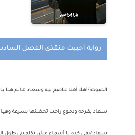
رواية أحببت منقذي الفصل السادس ب
الصـوت:/أهـلا أهـلا عـاصم بيـه وسعـاد هـانم هنـا يـ
سـعاد بفـرحه ودمـوع راحـت تحضـنها بسـرعة وهيـا بتق
سـعاد:/بقـي كـده يـا أسمـاء مـش تكلمـيني طـول ال