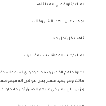
لـمياء:/نـاوية عـلي إيـه يـا نـاهد.
لمعـت عيـن نـاهد بالشـر وقـالت..........
نـاهد بـغل:/كـل خـير.
لـمياء:/جـيب العـواقب سليـمة يـا رب.
دخـلوا كـلهم القـصر و ده كلـه وجـوري لسـه ماسـكة فـ
فـاتت وهـو بـعيد عنهـم بـس هـو قـرر انـه هيـعوض
و زيـن اللـي بـاين فـي عنـيهم الضـيق أول مادخـلوا قـال