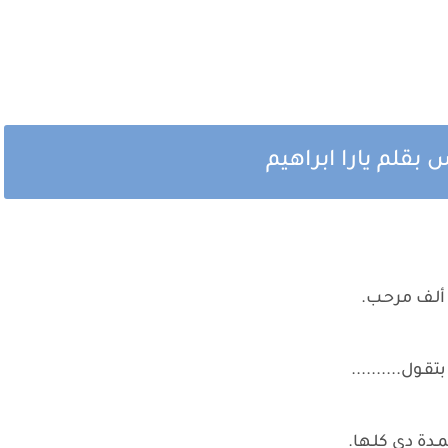
قلم يارا ابراهيم
ا ألـف مرحـب.
ـول..........
مـدة دي كلـها.