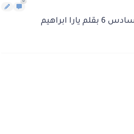
0
را ابراهيم