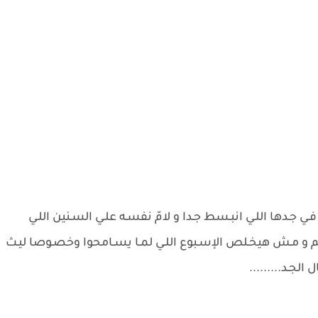
ي جـدها اللـي انبـسط جـدا و لامّ نفسـه علـي السـنين اللـي
هم و مـش هيخـلص الإسـبوع اللـي لمـا يسـامحوا وخصـوصا ليـث
 الجـد.........