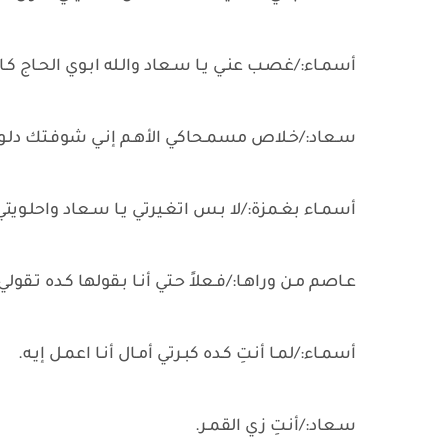
أسمـاء:/غصـب عنـي يـا سـعاد والـله ابـوي الحـاج كـا
سـعاد:/خـلاص مسمـحاكي الأهـم إنـي شوفـتك دلـو
أسمـاء بغـمزة:/لا بـس اتغـيرتي يـا سـعاد واحلـويتي 
عـاصم مـن وراهـا:/فـعلاً حـتي أنـا بـقولها كـده تـقولي
أسمـاء:/لمـا أنـتِ كـده كبـرتي أمـال أنـا اعمـل إيـه.
سـعاد:/أنـتِ زي القمـر.