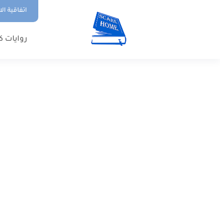
اتفاقية ال
روايات ك