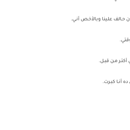
ن حـالف علـينا وبالأخـص أنـي.
قتي.
أكتـر مـن قبـل.
 ده أنـا كبـرت.