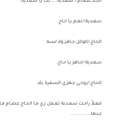
الجـد عصـام:/ سعـدية.... بـت يا سعـدية.
سعـدية:/نعـم يـا حـاج.
الحاج:/الوكل جـاهز ولا لسـه.
سعـدية:/جـاهز يـا حـاج.
الحاج:/روحـي جـهزي السـفرة يـلا.
فعـلاً راحـت سعـدية تعـمل زي مـا الحـاج عصـام مـا
جـدها..............