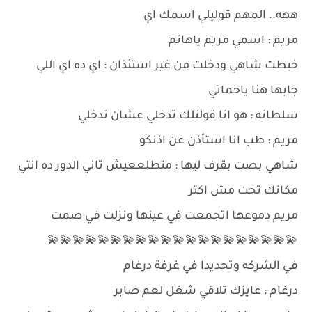
ههه.. المهم قوليلي اسمك اي
مريم : اسمي مريم ياهانم
خبطت شاهي ودخلت من غير استئذان : اي ده اي اللي
جابها هنا ياحماتي
سلطانه : هو انا قولتلك تدخلي عشان تدخلي
مريم : طب انا استأذن عن اذنكو
شاهي بصت بقرف ليها : متطلععيش تاني الدور ده انتي
مكانك تحت مش اكتر
مريم دموعها اتجمعت في عينها ونزلت في صمت
💫💫💫💫💫💫💫💫💫💫💫💫💫💫💫💫💫💫💫💫
في الشركه وتحديدا في غرفة درغام
درغام : عايزك تلاقي شغل لعم صابر