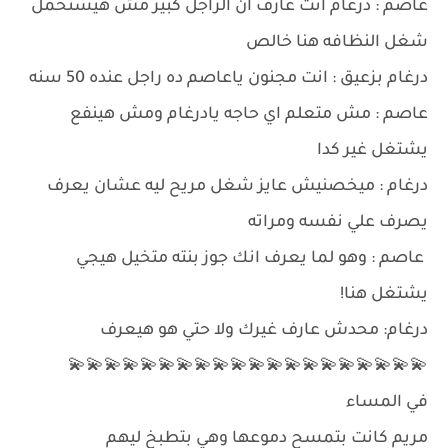
عاصم : درغام انت عارف ان الراجل كبير مش هيستحمل
شغل النظافه هنا خالص
درغام بزعيق : انت مجنون ياعاصم ده راجل عنده 50 سنه
عاصم : مش متعلم اي حاجه يادرغام ومش هينفع
يشتغل غير كدا
درغام : ميخصنيش عايز شغل مريح ليه عشان يعرف
يصرف علي نفسه ومراته
عاصم : وهو لما يعرف انك جوز بنته متخيل هيجي
يشتغل هنا!
درغام: محدش عارف غيرك ولا حتي هو هيعرف
💫💫💫💫💫💫💫💫💫💫💫💫💫💫💫💫💫💫💫💫
في المساء
مريم كانت بتمسح دموعها وهي بتطبخ ليهم