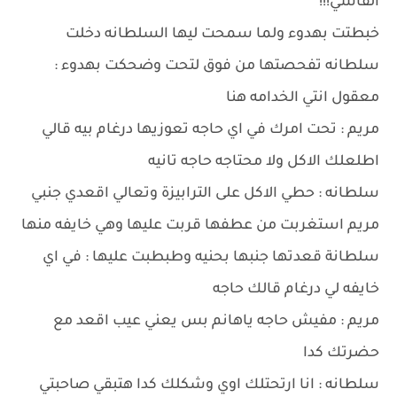
القاسي!!!
خبطتت بهدوء ولما سمحت ليها السلطانه دخلت
سلطانه تفحصتها من فوق لتحت وضحكت بهدوء :
معقول انتي الخدامه هنا
مريم : تحت امرك في اي حاجه تعوزيها درغام بيه قالي
اطلعلك الاكل ولا محتاجه حاجه تانيه
سلطانه : حطي الاكل على الترابيزة وتعالي اقعدي جنبي
مريم استغربت من عطفها قربت عليها وهي خايفه منها
سلطانة قعدتها جنبها بحنيه وطبطبت عليها : في اي
خايفه لي درغام قالك حاجه
مريم : مفيش حاجه ياهانم بس يعني عيب اقعد مع
حضرتك كدا
سلطانه : انا ارتحتلك اوي وشكلك كدا هتبقي صاحبتي