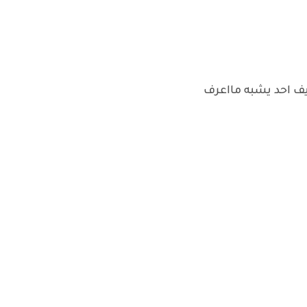
ايف احد يشبه مااعرف