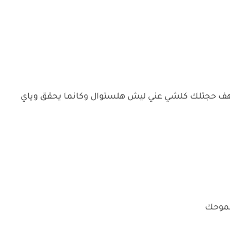
 رهف حجتلك كلشي عني ليش هلسئوال وكانما يحقق وياي
طموحك