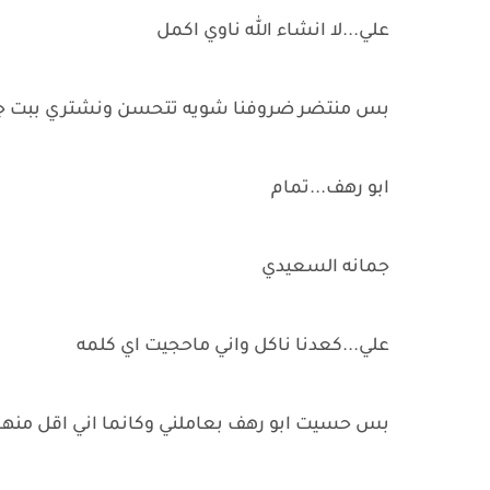
علي...لا انشاء الله ناوي اكمل
بس منتضر ضروفنا شويه تتحسن ونشتري ببت ج
ابو رهف...تمام
جمانه السعيدي
علي...كعدنا ناكل واني ماحجيت اي كلمه
بس حسيت ابو رهف بعاملني وكانما اني اقل منه