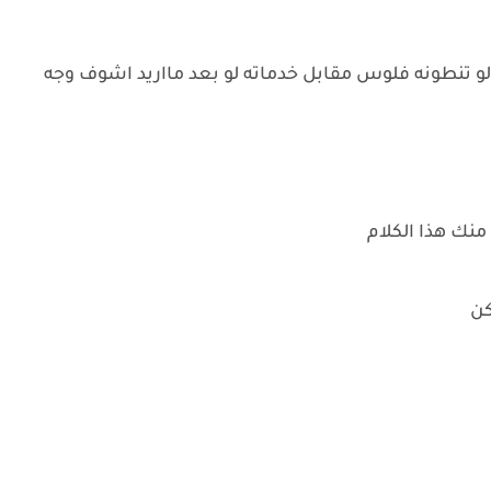
و تنطونه فلوس مقابل خدماته لو بعد مااريد اشوف وجه
نك هذا الكلام
كن