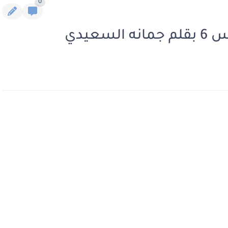
0
عيدي