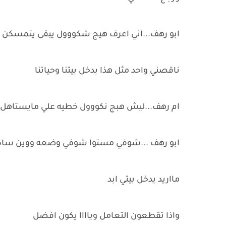
ابو رهف...اني اعرف هيج شكووول يبقى يتمسكن ل
ناقصني واحد مثل هذا بدخل بيتنا وحياتنا
ام رهف...ليش هبج نكووول خطيه علي مايستاهل م
ابو رهف ...شوفي مستوا شوفي وضعه ووين سا
مااريد يدخل بيتي ابد
واذا تقطعون التعامل وياااا يكون افضل