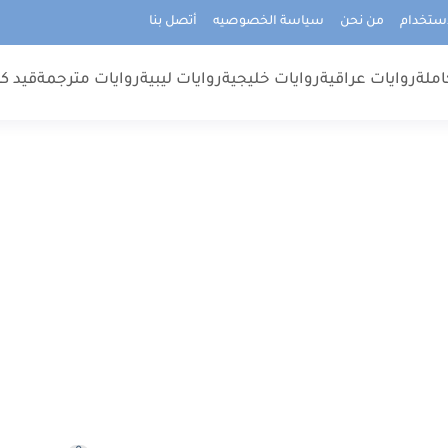
استخدام
من نحن
سياسة الخصوصيه
أتصل بنا
املة
روايات عراقية
روايات خليجية
روايات ليبية
روايات مترجمة
قيد كت