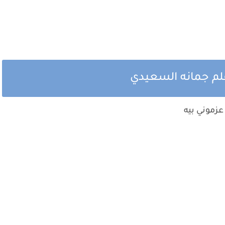
لم جمانه السعيدي
عزموني بيه