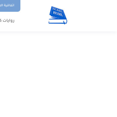
اتفاقية ال
روايات ك