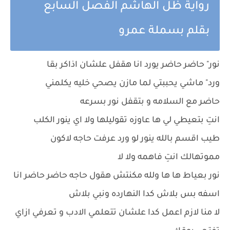
رواية ظل الهاشم الفصل السابع
بقلم بسملة عمرو
نور" حاضر حاضر يورد انا هقفل علشان اذاكر بقا
ورد" ماشي يحببتي لما مازن يصحي خليه يكلمني
حاضر مع السلامه و بتقفل نور بسرعه
انتِ بتعيطي لي ها عاوزه تقوليلها ولا اي ينور الكلب
طيب اقسم بالله ينور لو ورد عرفت حاجه لاكون
مموتهالك انتِ فاهمه ولا لا
نور بعياط ها ها ولله مكنتش هقول حاجه حاضر حاضر انا
اسفه بس بلاش كدا النهارده ونبي بلاش
لا منا لازم اعمل كدا علشان تتعلمي الادب و تعرفي ازاي