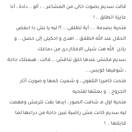
قالت سديم بصوت خالى من المشاعر .. : ألو .. دادة ، أنا
عايزة اتطلق .. !
فتحية بصدمة .. : أية تطلقى .. ؟! ليه يا بنتى دا ابغض
الحلال عند الله الطلاق .. اهدى و احكيلى إلى حصل .. و
بإذن الله هت شيلى الافكار دى من دماغك
سديم مكنش عندها خلق تناقش ...قالت : هبعتلك حاجة
، شوفيها كويس...
فتحت كاميرا التلفون ، و شمرت كمها و صورت آثار
الجروح .. و بعتتها لفتحيه
فتحية اول مـ شافت الصور ، ايدها بقت تترعش وفهمت
ليه سديم كانت مش راضية تبين حاجة من دراعها لما
قابلتها .. !