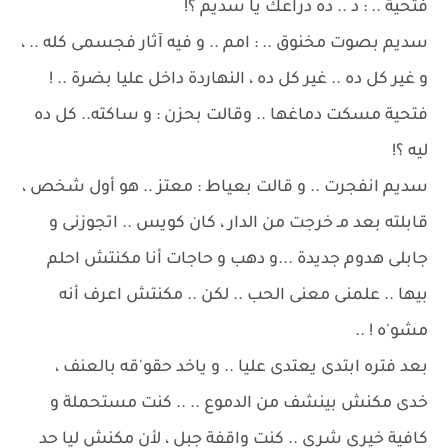
فتحية .. : د .. ده دراعك يا سديم ؟!
سديم بصوت مخنوق .. : امم .. و فيه آثار فجسمى كله .. ،
و غير كل ده .. غير كل ده ، النهاردة داخل عليا بضرة .. !
فتحية مسكت دماغها .. وقالت بحزن : و ساكته.. كل ده
ليه ؟!
سديم انفجرت .. و قالت بعياط : معتز .. هو أول شخص ،
قابلته بعد مـ خرجت من الدار ، كان كويس .. اتجوزنى و
جابلى هدوم جديدة ...و دهب و حاجات أنا مكنتش احلم
بيها .. علمنى معنى الحب .. لكن .. مكنتش اعرف أنه
مشو'ه ! ..
بعد فتره ابتدى يعتدى عليا .. و ياخد حقو'قه بالعنف ،
خدى مكنش بينشف من الدموع .. .. كنت مستحملة و
كافية خيرى شرى .. كنت واقفة جبل ، لأن مكنش ليا حد