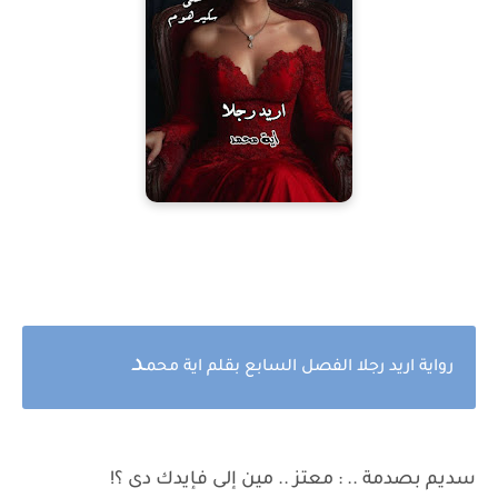
د
رواية اريد رجلا الفصل السابع
بقلم اية محم
سديم بصدمة .. : معتز .. مين إلى فإيدك دى ؟!