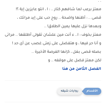
. .
معتز برعب لما شافهم كتار .. : ا ، انتو عايزين إية ؟!
قصى .. : أظنها واضحة .. روح حب على إيد مراتك ،
وبعدها نزل عليها يمين الطلاق! ..
معتز بخوف : ا.. ء أنت مين علشان تقولى أطلقها .. مراتى
و أنا حر فيها ، و هتفضلى على زمتى غصب عن أى حد !
بصله قصى بغل ، كإنها الفرصة الأخيرة ..
لكن معتز فضل على موقفه .. و
الفصل الثامن من هنا
روايات شيقه