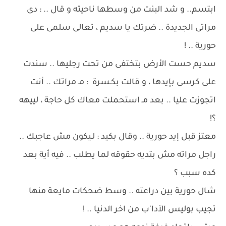
ابتسم.. و شد البنت من وسطها ناحيته و قال .. : دى
مراتى الجديدة .. ضرتك يا سديم ، تعالى سلمى على
حورية .. !
سديم حست الأرض بتختفى من تحت رجليها .. سندت
على كرسى بإيدها ، و قالت بكـسرة : مـ مراتك .. أنت
اتجوزت عليا .. بعد مـ استحملت معاك كل حاجة ، لييهه
؟!
معتز قبل إيد حورية .. وقال بكيد : لـيكون مش عاجبك ..
راجل مراته مش بتديه حقوقه لما يطلب .. فيه أية بعد
كده سبب ؟
شال حورية بين دراعته .. وسط ضحكات مايعة منها
تجيب بوليس الآدا'ب من اخر الدنيا .. !