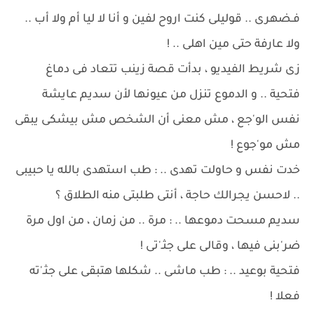
فـضهرى .. قوليلى كنت اروح لفين و أنا لا ليا أم ولا أب ..
ولا عارفة حتى مين اهلى .. !
زى شريط الفيديو ، بدأت قصة زينب تتعاد فى دماغ
فتحية .. و الدموع تنزل من عيونها لأن سديم عايشة
نفس الو'جع ، مش معنى أن الشخص مش بيشكى يبقى
مش مو'جوع !
خدت نفس و حاولت تهدى .. : طب استهدى بالله يا حبيبى
.. لاحسن يجرالك حاجة ، أنتى طلبتى منه الطلاق ؟
سديم مسحت دموعها .. : مرة .. من زمان ، من اول مرة
ضر'بنى فيها ، وقالى على جثـ'تى !
فتحية بوعيد .. : طب ماشى .. شكلها هتبقى على جثـ'ته
فعلا !