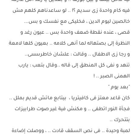
ليه ندخل بينها و بين جوزها .. و بعدين يا رغد انتى عارفة
فيه كام واحدة زى سديم ؟! .. لو ساعدناهم كلهم مش
خالصين ليوم الدين ، فخليكى مع نفسك و بس...
قصى ، عنده نقطة ضعف واحدة بس .. عيون رغد و
النظرة إلى بصتهاله لما أنهى كلامه .. بعيون كلها لامعة
و رجا زى الاطفال .. وقالت : علشان خاطرىىىىىى..
تنهد و نفى كل المنطق إلى قاله ..وقال بتعب : يارب
الهمنى الصبر .. !
"بعد يوم "
كان قاعد معتز فى كافيتريا ، بيتابع ماتش قديم بملل ..
فجأة النور اتطفى .. و مكنش فية غير صوت طرابيزات
بتتحرك ..
لمبة وحيدة .. فى نص السقف قادت .. ، ووصلت إضاءة