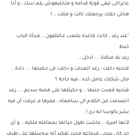
عايزاكى تبقى قوية قدامه و متخليهوش يلمـ'سك ، و أنا
هخلى حقك يرجعلك تالت و متلت .. !
"عند رغد ، كانت قاعدة بتلعب عـالتلفون .. فجأة الباب
خبط
رغد بلا مبالاة .. : ادخل ..
فتحيه دخلت ، رغد اتعدلت و دخلت فى حضنها .. : دادة ..
مال شكلك عامل كده ، فيه حاجة ؟
فتحيه قعدت جنبها .. و حكيتلها على قصة سديم .. ، رغد
اتصدمت من الكلام الى سامعاه ، عمرها مـ عرفت أن فيه
بشر بالوسا'خه دى !
لأنها اميرة .. عاشت طول حياتها بمعامله ملكيه .. و أى
حد كان بييجى فدماغه مجرد تفكير أنه يدوسلها على طرف