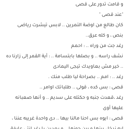
و قامت تدور على قصى
"عند قصى "
كان طالع من اوضة التمرين .. لابس تيشرت رياضى
بنص ، و كله عرق..
رغد جت من وراه .. : احمم
نشف راسه .. و بصلها بابتسامة .. : أية القمر إلى زارنا ده
.. خير مش بعاويدك تيجى اليمادى
رغد .. : امم .. بصراحة ليا طلب منك .
قصى : بس كده ، قولى .. طلباتك اوامر ..
رغد ،قعدت جنبه و حكتله على سديم .. و أنها صعبانه
عليها أوى
قصى : ايوه بس احنا مالنا بيها .. دى واحدة غريبه عننا ،