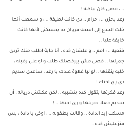
.. ، قصى كان بياكله !
رغد بحزن .. : حرام .. دى كانت لطيفة .. ، و سمعت أنها
خلت الجدع إلى اسمه مروان ده يمسكنى لأنها كانت
خايفة عليا ..
فتحيه .. : امم .. و علشان كده ، أنا جاية اطلب منك تردى
جميلها .. قصى مش بيرفضلك طلب و لو على رقـبته ،
خليه ينقذها .. لو ليا غلاوة عندك يا رغد ، ساعدى سديم
دى زى اختك !
رغد فكرتها بتقول كده بتشبيه .. لكن مكنتش دريانه ، أن
سديم فعلا تقربلها و زى اختها .. !
مسكت إيد الدادة .. وقالت بطفوله .. : اوكى يا دادة ، بس
متزعليش كده .