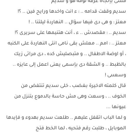
مشى بإتجاه غرفة نومه هو و سديم
سديم وقفت قدامه .. : ء انت واخدها ورايح فين .. ؟!
معتز : و هى دى فيها سؤال .. النهاردة ليلتنا .. !
سديم .. : مقصدش .. ء ، أنت هتنيمها على سريرى ؟!
معتز .. : امم .. معلش بقى نامى انتى النهاردة على الكنبه
، أو اوضة الاطفال .. و متبصليش كده ، دى مراتى زيك
بالظبط .. و الشقة دى بإسمى يعنى اعمل إلى عايزه ..
وسعىىى !
قال كلمته الاخيرة بغضب ، خلى سديم تنتفض من
الخوف .. ، وسعت وهى مش حاسة بالدموع بتنزل من
عيونها ...
و لما الباب اتقفل عليهم .. طلعت سديم بهدوء و فإيدها
الموبايل ، طلبت رقم فتحيه ، لما الخط فتح