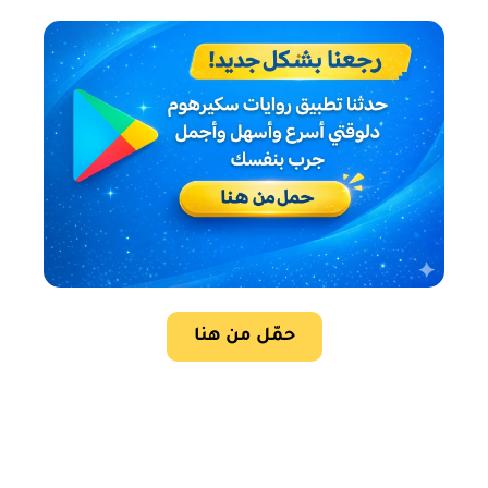
حمّل من هنا