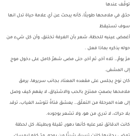
توقّف عندها
حدّق في ملامحها طويلًا، كأنه يبحث عن أي علامة حياة تدل انها
سوف تستيقظ
أغمض عينيه للحظة، شعر بأن الغرفة تختنق، وأن كل شيء من
حوله يذكره بماذا فعل .
مرّ يومٌ… تلاه آخر، ثم آخر، حتى مضى شهرٌ كامل على دخول موج
إلى المشفى.
كان نوح يجلس على مقعده المعتاد بجانب سريرها، يرمق
ملامحها بصمتٍ ممتزج بالحب والاشتياق، لا يفهم كيف وصل
إلى هذه المرحلة من التعلّق… يعشق فتاةً تتوسّد الغياب، ترقد
بلا حراك، لا تدري من هو، ولا تشعر بوجوده.
كانت الدقائق تمر عليه كأنها دهور، ثقيلة وبطيئة، كل لحظة