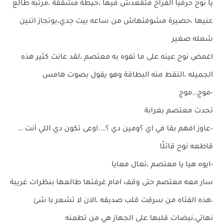
يا نوح حرفيا الفراخ متقعدش فيها ،حيطة مشققة ،مرتبه طالع
عنيها ،حصيرة مشوفتهاش من ساعه بيت جدي،بوتجاز اتنين
شعله صغير
اغمض نوح عينه على ما تفوه به معتصم ،لقد عانت كثير هذه
الجميله ،التقط منه البطاقة وهو يقول بصوت هامس
-موج…موج
تحدث معتصم بغرابة
-عاوز افهم بقا في اي ؟ومين دي ؟….اوعى تكون دي اللي أنت …
قاطعه نوح قائلًا
-ايوه هيا يا معتصم ،تعال معايا
سار معه معتصم حتى وقف امام غرفتها طالعها بنظرات غريبة
،هذه الفتاه من سرقت قلب صديقه ،الان لا تشعر با شئ
نهائي،نبضات قلبها على الجهاز هي من تطمنه