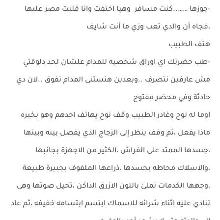
-جوزها ……..كنت مسافر وهيا اختفت وانا قلبت مصر عليها
،فجاه أن والدي تعب وزي ما أنت شايف
هتف الطبيب
-طب حضرتك اي اوراق شخصيه للمدام علشان لحد دلوقتي
مش عارفين نتصرف ..وبعدين هنستنى المدام تفوق ..لان دي
حادثة وفي محضر مفتوح
اوما له نوح وغادر الطبيب وقف نوح يهاتف احدهم وهو يخبره
ماذا يفعل ،ثم وقف ينظر إلى الزجاج الذي يفصل بينه وبينها
،جسدها الممتد على الفراش ،الكثير من الاجهزة بجانبها
،والاسلاك محاطه بجسدها ،ذراعها الملفوف بجبيرة طبيعة
،وجهها الكدمات تملئ باللون الازرق الداكن ،تخيل صوتها وهى
تنادي عليه اثناء شرائه للاسماك ابتسم ابتسامه خفيفه ،ثم عاد