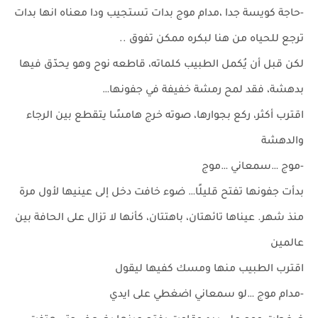
-حاجة كويسة جدا ،مدام موج بدات تستجيب ودا معناه انها بدات
ترجع للحياه من هنا لبكره ممكن تفوق ..
لكن قبل أن يُكمل الطبيب كلماته، قاطعه نوح وهو يحدّق فيها
بدهشة، فقد لمح رمشة خفيفة في جفونها…
اقترب أكثر، ركع بجوارها، صوته خرج هامسًا يتقطع بين الرجاء
والدهشة
-موج …سمعاني …موج
بدأت جفونها تفتح قليلًا… ضوء خافت دخل إلى عينيها لأول مرة
منذ شهر. عيناها تائهتان، باهتتان، كأنها لا تزال على الحافة بين
عالمين
اقترب الطبيب منها ومسك كفيها ليقول
-مدام موج …لو سمعاني اضغطي على ايدي