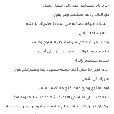
-لا يا بابا متقولش كده ،اللي حصل حصل
دق الباب ودلف معتصم وهو يقول
-السلام عليكم،حمدلله على سلامة حضرتك يا فندم
-الله يسلمك يابني
ونظر بغرابه إليهم ،من هذا؟نظر إليه نوح وهتف
-دا معتصم يا والدي سبب في كُل اللي أنا فيه
حمحم معتصم بإحراج
-لا دا كرم ربنا مش أكتر ،فرصة سعيدة جدًا بحضراتكم ،نوح
عاوزك في شغل
أوما له نوح وخرج معه ،فتح معتصم الملف
-دا الوقت اللي لقناه في الاوضة ،شهادة ميلاد ليها وبطاقة
،وكمان اعلان لكورسات تعلم لغة فرنسية وبس ،بس اوضه ايه