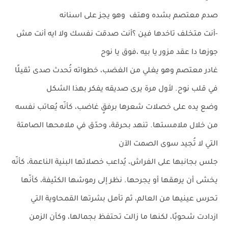
صدم معتصم بشده وهتف وهو يجز على اسنانه
-أنت متخلف تاخدها فين ؟أنت صدقت نفسك ولا ايه أنت مش
جوزها دا عقد مزور يا بيه ،فوق يا نوح
غادر معتصم وهو يغلي من الغضب، خطواته تُحدث صدى ثقيلًا
في قلب نوح. لأول مرة يرى صديقه يفكر بهذا الشكل
وضع يده على خصلات شعرها برفقٍ غاضب، كأنّه يُعاتب نفسه
من خلال ملامستها. تنهد بحرقة، وحدّق في ملامحها الصامتة
التي لا تُجيد سوى الصمت الآن
جلس بجانبها على الفراش، يُداعب خصلاتها البنية الناعمة، كأنّه
يخشى أن يرهقها أو يجرحها. نظر إلى رموشها الكثيفة، كأنّها
تحرس عينيها من العالم، ثم تأمل بشرتها القمحاوية التي
ازدادت شحوبًا، لكنها ما زالت تحتفظ بجمالها، وكأن الزمن