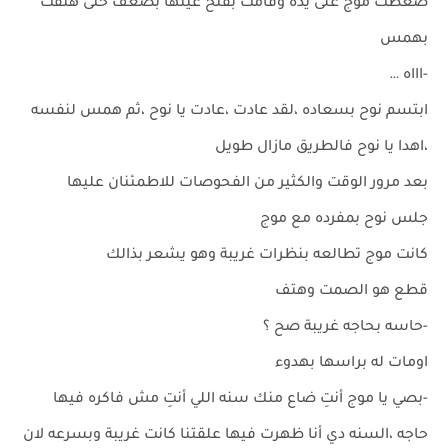
ضغطت موج على يده وقامت بفتح عينها بضعف حتى هتفت
بهمس
-اااه …
ابتسم نوح بسعاده ،لقد عادت ،عادت يا نوح ،ثم همس لنفسه
،اهدا يا نوح فالطريق مازال طويل
بعد مرور الوقت والكثير من الفحوصات للاطمئنان عليها
جلس نوح بمفرده مع موج
كانت موج تطالعه بنظرات غريبة وهو يشعر بذالك
قطع هو الصمت وهتف
-حاسه بحاجه غريبة صح ؟
اومات له براسها بهدوء
-بصي يا موج أنتِ ضاع منك سنه اللي أنتِ مش فاكره فيها
حاجه ،السنه دي أنا ظهرت فيها علقتنا كانت غريبة وبسرعه لان