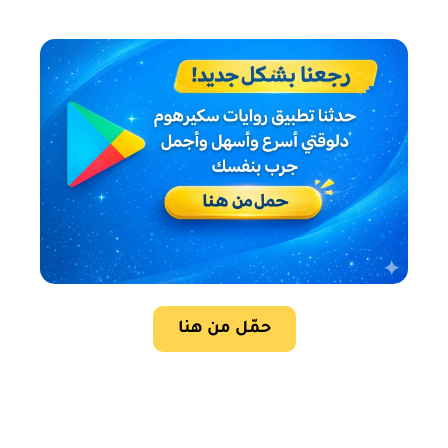
حمّل من هنا