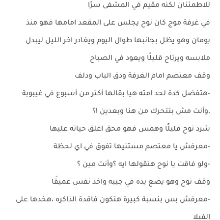
للاطمئنان لكنه مقيم في المشفى سرًا
في غرفة موج كان نوح يجلس على المقعد امامها فهو منذ
يومان وهو يظل بجانبها طوال اليوم ويغادر اخر الليل ليبدل
ملابسه ويرتاح قليلًا ويعود في الصباح
وقف معتصم امام الغرفة ودق الباب ودلف
-هتفضل كدة لحد امته هيا بقالها أكتر من أسبوع في غيبوبة
،وأنت مش بتتحرك من هنا وبعدين !؟
شرد نوح قليلًا وهمس فهو محق اغلق حياته عليها
-معرفش يا معتصم مستنيها تفوق في اي لحظة
-ولو فاقت يا نوح هتقولها ايه ؟وأنت مين ؟
وقف نوح وهو يضع يده في جيبه واخذ نفس عميقًا
-معرفش بس بنسبة كبيرة هتكون فاقدة الذاكره ،هخدها على
الفيلا