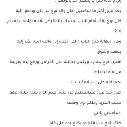
إلى والدته حتى لا يشعر أحد بالوضع .
بعد مرور أكثر ما ساعتين ،كان والد نوح قد فاق ودلفوا إليه
كان نوح يقف أمام الباب يمسك بالمقبض ،قلبه يؤلمه يدلف أم
لا !؟
وفي النهاية فتح الباب والقى نظره إلى والده الذي نظر إليه
بلهفه وشوق
اقترب نوح بهدوء وجلس بجانبه على الفراش ورقع يده يقربها
من فاه ليقبلها
-حمدالله على السلامة يا بابا
اغرورقت عين عبدالعظيم من كثرة الندم الذي يملئ قلبه ،فهو
سبب الغربة وظلم نوح وهتف
-سامحني يابني
هتف نوح سريعًا وهو يضع يده على فاه