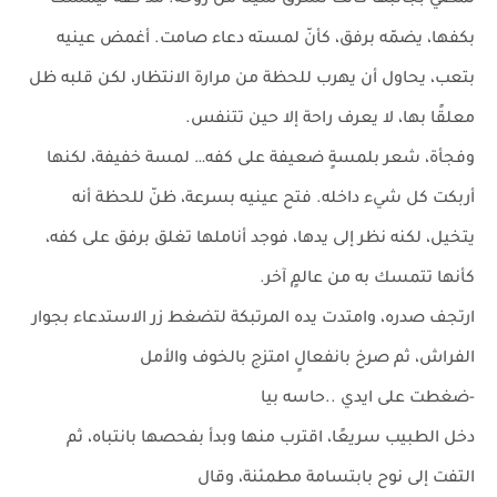
تمضي بجانبها كانت تسرق شيئًا من روحه. مدّ كفه ليمسك
بكفها، يضمّه برفق، كأنّ لمسته دعاء صامت. أغمض عينيه
بتعب، يحاول أن يهرب للحظة من مرارة الانتظار، لكن قلبه ظل
معلقًا بها، لا يعرف راحة إلا حين تتنفس.
وفجأة، شعر بلمسةٍ ضعيفة على كفه… لمسة خفيفة، لكنها
أربكت كل شيء داخله. فتح عينيه بسرعة، ظنّ للحظة أنه
يتخيل، لكنه نظر إلى يدها، فوجد أناملها تغلق برفق على كفه،
كأنها تتمسك به من عالمٍ آخر.
ارتجف صدره، وامتدت يده المرتبكة لتضغط زر الاستدعاء بجوار
الفراش، ثم صرخ بانفعالٍ امتزج بالخوف والأمل
-ضغطت على ايدي ..حاسه بيا
دخل الطبيب سريعًا، اقترب منها وبدأ بفحصها بانتباه، ثم
التفت إلى نوح بابتسامة مطمئنة، وقال