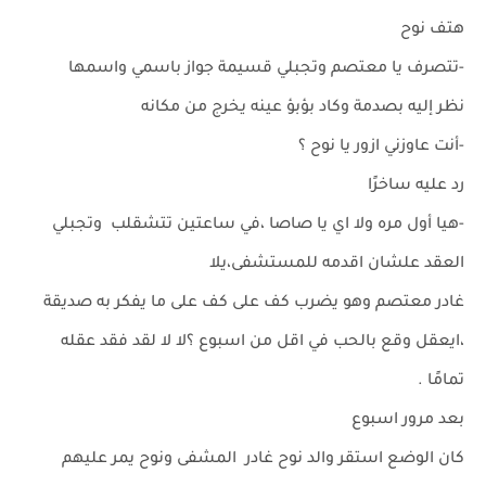
هتف نوح
-تتصرف يا معتصم وتجبلي قسيمة جواز باسمي واسمها
نظر إليه بصدمة وكاد بؤبؤ عينه يخرج من مكانه
-أنت عاوزني ازور يا نوح ؟
رد عليه ساخرًا
-هيا أول مره ولا اي يا صاصا ،في ساعتين تتشقلب وتجبلي
العقد علشان اقدمه للمستشفى،يلا
غادر معتصم وهو يضرب كف على كف على ما يفكر به صديقة
،ايعقل وقع بالحب في اقل من اسبوع ؟لا لا لقد فقد عقله
تمامًا .
بعد مرور اسبوع
كان الوضع استقر والد نوح غادر المشفى ونوح يمر عليهم