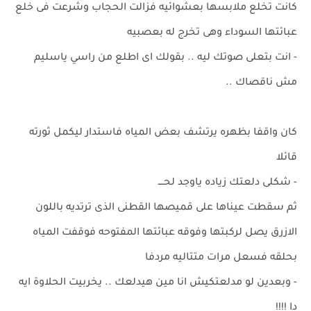
كانت تخلع ملابسها بعشوائيه فزالت الحجاب وشرعت فى خلع
عبائتها السوداء وهى تخرج له بعصبيه
- انت بتعلى صوتك ليه .. بقولك اى اطلع من راسي ياسليم
مش ناقصاك ..
كان واقفا بظهره يرتشف بعض المياه فاستدار ليكمل ثورته
قائلا
- شكلى دلعتك زياده ياوجد لحــــ
ثم سقطت عيناها على قميصها القطنى الذى ترتديه باللون
الازرق يصل لركبتها وفوقه عبائتها المفتوحه فوقفت المياه
بحلقه فسعل مرات متتاليه مردفا
- وبعدين لو مدلعتكيش انا مين هيدلعك .. يخربيت الحلاوة ايه
دا !!!!