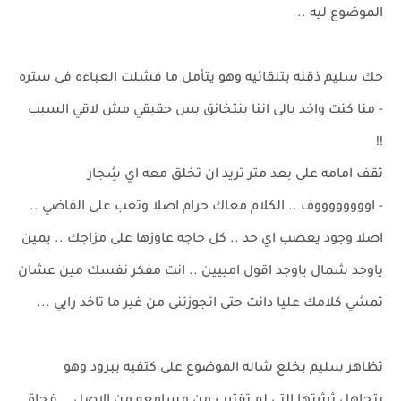
الموضوع ليه ..
حك سليم ذقنه بتلقائيه وهو يتأمل ما فشلت العباءه فى ستره
- منا كنت واخد بالى اننا بنتخانق بس حقيقي مش لاقي السبب
!!
تقف امامه على بعد متر تريد ان تخلق معه اي شِجار
- اووووووووف .. الكلام معاك حرام اصلا وتعب على الفاضي ..
اصلا وجود يعصب اي حد .. كل حاجه عاوزها على مزاجك .. يمين
ياوجد شمال ياوجد اقول امييين .. انت مفكر نفسك مين عشان
تمشي كلامك عليا دانت حتى اتجوزتنى من غير ما تاخد رايي ...
تظاهر سليم بخلع شاله الموضوع على كتفيه ببرود وهو