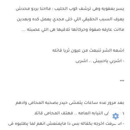
يسر بعفويه وهى ترشف كوب الحليب : مااحنا بردو محدش
يعرف السبب الحقيقي اللي خلى مجدي يعمل كده وبعدين
ماانت عارفه صفوة وحركاتها تلاقيها هى اللي عصبته ...
اشعه الشر تنبعث من عيون ثريا قائله
- اشربي ياحبيبتى .. اشربى
***
بعد مرور عده ساعات يتمشى حيدر بصحبه المحامى وادهم
وحسن فى النيابه العامه .. فهتف المحامى قائلا
- انا عرفت اخرجه بكفاله بس دا مايمنعش انهم لما يطلبوه فى