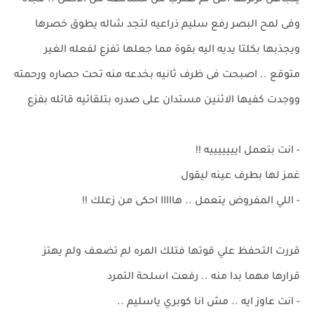
يتجاهل ثرثرتها التى لم تقترب من مسامعه من الاصل .. فجاة
وفى لمح البصر رفع سليم ذراعيه لتجد شاله يطوق خصرها
ويجذبها بكلتا يديه اليه بقوة مما جعلها تفزع لفعله الغير
متوقع .. اصبحت فى ظرف ثانيه بخدعه منه تحت حصاره ورحمته
ووجدت كفيها الاثنين مستدان على صدره بتلقائيه قائله بفزع
- انت بتعمل ايييييييه !!
غمز لها بطرف عينه ليقول
- اللي المفروض يتعمل .. هااااا احكى من زعلك !!
قررت التحفظ علي قوتها فتلك المره لم تضعف ولم يهتز
قرارها مهما بدا منه .. رفعت اسلحة التمرد
- انت عاوز ايه .. مش انا كوبري ياسليم ..