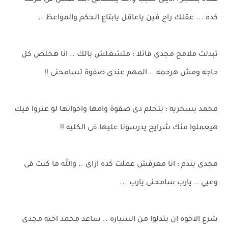
عماد بضجر : ادينى سبب واحد يستدعى انك تعمل فى مرتك
كده ... عقلك راح فين ياعاقل يابتاع الحكم والمواعظ ..
تبدلت ملامح مجدى قائلا : متشغلش بالك .. انا هخلص كل
حاجه ومش هرحمه .. المهم عندى صفوة تسامحنى !!
محمد بسخريه : بتحلم دى صفوة وامها واخواتها لو عتروا فيك
هيعملوا منك شرايح يدرسونا عليها فى الكليه !!
مجدى بندم : انا معرفش عملت كده ازاى .. والله ما كنت فى
وعيي .. يارب سامحنى يارب ...
شرع الاخوه ان يتدلوا من السياره .. ساعد محمد اخيه مجدى