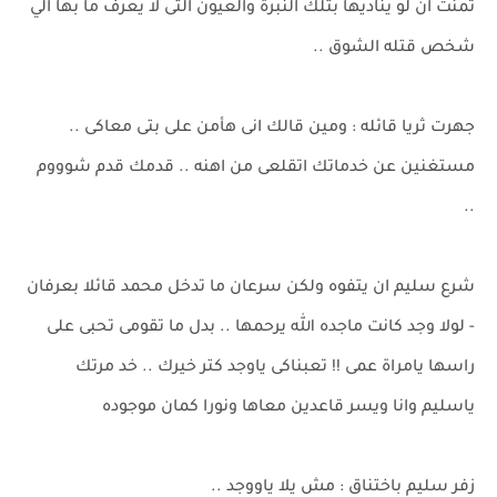
تمنت ان لو يناديها بتلك النبرة والعيون التى لا يعرف ما بها الي
شخص قتله الشوق ..
جهرت ثريا قائله : ومين قالك انى هأمن على بتى معاكى ..
مستغنين عن خدماتك اتقلعى من اهنه .. قدمك قدم شوووم
..
شرع سليم ان يتفوه ولكن سرعان ما تدخل محمد قائلا بعرفان
- لولا وجد كانت ماجده الله يرحمها .. بدل ما تقومى تحبى على
راسها يامراة عمى !! تعبناكى ياوجد كتر خيرك .. خد مرتك
ياسليم وانا ويسر قاعدين معاها ونورا كمان موجوده
زفر سليم باختناق : مش يلا ياووجد ..