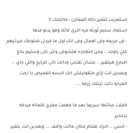
استغربت لتغير حاله المفاجئ : ماللللك !!
استعاد سليم ثورته مره اخرى قائلا وهو يدنو منها
- فى جريمه وفى اهمال وفى انك اول ما فردتى ضلوعك فردتيهم
عليّ ياوجد .. ومن النهارده هتشوفى وش تانى وسليم بتاع
امبارح هيتغير .. عشان تفتحى ودانك تانى للرايح واللي جاى ..
وبعدين انت ازاي متقوليلش انك لابسه القميص دا تحت
العبايه دانت ليتلك زرقه ...
قفلت عبائتها سريعا بعد ما فهمت مغزي كلماته مردفه
بتحذير
- انسي .. اخرك هتنام مكان ماانت واقف ... وبعدين انت بتغير