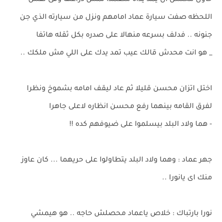
حاول محسن ان يمد يداه متعمدا لمس ذراعها وفى نفس
اللحظه صفت سيارة عماد امامهم ونزل من سيارته الذي جن
جنونه .. فدلف بسرعه منهالا على صدره بكل ثقله هاتفا
_ هو انت محدش قالك عيب تمد يدك على اللي مش ملكك ..
اختل اتزان محسن قليلا ثم عاد ليقف امامه بشموخ ونظرا
لفرق القامه بينهما رفع محسن انظاره لاعلى جاهرا
- هما ولاد البلد بيسلموا على ضيوفهم كده !!
جهر عماد : وهما ولاد البلد يتطاولوا على حريهما ... كان عاوز
منك اى يانورا ..
نورا بارتباك : خلاص ياعماد محصلش حاجه .. هو هيمشي