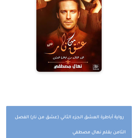
رواية أباطرة العشق الجزء الثاني (عشق من نار) الفصل
الثامن بقلم نهال مصطفي