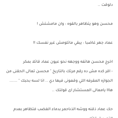
دلوقت ..
محسن وهو يتظاهر بالقوه : وان مامشتش !
عماد جهر غاضبا : يبقي ماتلومش غير نفسك !!
اخرج محسن هاتفه ووجهه نحو عيون عماد قائلا بمكر
- اقر كده مش ده رقم مرتك بالتاريخ " محسن تعالى الحقنى من
الجوازه المقرفه اللي وقعونى فيها دي .. انا لسه بحبك " ......
هااا يامعالى المستشار اى قولتك ..
حك عماد ذقنه ووشه الذىاحمر بدماء الغضب فتظاهر بعدم