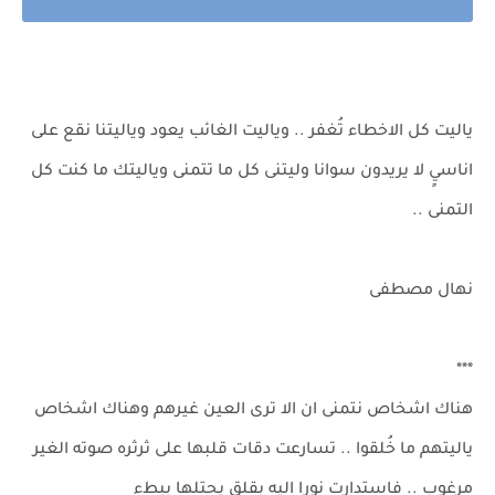
ياليت كل الاخطاء تُغفر .. وياليت الغائب يعود وياليتنا نقع على
اناسيٍ لا يريدون سوانا وليتنى كل ما تتمنى وياليتك ما كنت كل
التمنى ..
نهال مصطفى
***
هناك اشخاص نتمنى ان الا ترى العين غيرهم وهناك اشخاص
ياليتهم ما خُلقوا .. تسارعت دقات قلبها على ثرثره صوته الغير
مرغوب .. فاستدارت نورا اليه بقلق يحتلها ببطء