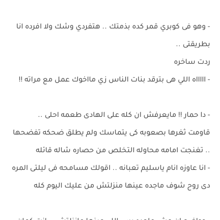
- وهو فى كوبري قمر كده بذمتك .. هتفردي وشك ولا افرده انا
بطريقتى ..
ردت ساخره
- اااااه اللي هى بترقد بنات الناس زي مااخوك عمل مع مراته !!
- دا حمار !! مايعرفش ان كله على الهادى طعمه احلى ..
قاومت ثغرها بصعوبه كى يتماسك ولم يطلق ضحكه تفضحها
.. تغنجت امامه محاوله التخلص من حصاره شاله قائله
- انا عاوزه انام ياسليم تعبانه .. اقولك مسامحه فى ليلتى المره
دى روح شوف ماجده عينها منزلتش من عليك اليوم كله