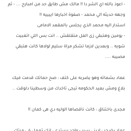
- اعوذ بالله اي الشر دا !! مالك مش طايق حد من امبارح ... - ثم
وجهه حديثه الي محمد - صفوة اخبارها اييييه !!
استدار اليه محمد الذي يجلس بالمقعد الامامى
- يومين وهتبقي زى الفل متقلقش .. انت بس اللي اتغبيت
شويه .. وبعدين لازما تشكر مراة سليم لولاها كانت هتبقي
مصيبه ....
عماد بشماته وهو يضربه على كتف : صح حماتك قدمت فيك
بلاغ ومش بعيد الحكومه تيجى تاخدك من وسطينا دلوقت ..
مجدى باختناق : كانت ناقصاها الوليه دي هى كمان !!