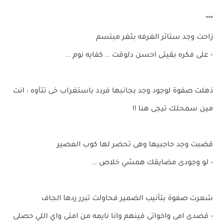
***
زاحت وجد ستائر الغرفه بثغر مبتسم
- على فكره بقيتى احسن دلوقت .. كفايه نوم ..
ذهلت صفوة لوجود وجد بجانبها فردد باستغراب خى تتأوه : انت
مين سمحلك تيجى هنا !!
قضبت وجد حاجبيها وهى تحضر لها كوب العصير
- لو وجودى مضايقك همشي خلاص ..
شعرت صفوة بتأنيب الضمير فحاولت تبرر ردها الجاف
- قصدى امى واخواتى فينهم وانا نايمه من امتى واي اللي حصلى