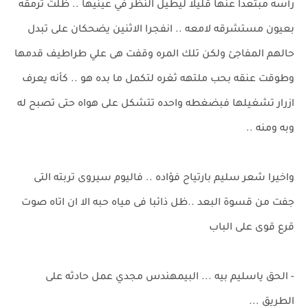
رأسه مبتعدا عنها قليلا ليطيل النظر في عينيها .. ظلت ترمقه
بعيون مستشرقه لامعه .. انفجرا الاثنين يضحكان على تبدل
حالهم المفاجئ ولكن تلك المره وقفت هى علي طراطيف قدمها
وطوقت عنقه بحب ملتهه ثغره لتكمل ما بده هو .. كأنه يعرف
ازرار تشغيلها فبضغطه واحده تتشكل على هواه حتى تصبح له
وبه ومنه ..
واخيرا شعر سليم بارتياح فؤاده .. فاليوم سيروى تربته التى
جفت من قسوة البعد ..ظل ذائبا فى مياه حبه الا ان اتاه صوت
قرع قوى على الباب
- الحق ياسليم بيه ... البيمهندس مجدي عمل حادثه على
الطريق ...