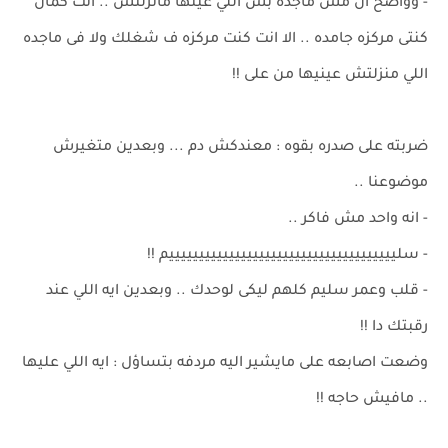
- وواضح ان مش ماجده بس اللي عينها مانزلتش .. انت كمان
كنتى مركزه جامده .. الا انت كنت مركزه ف شغلك ولا فى ماجده
اللي منزلتش عينيها من على !!
ضربته على صدره بقوه : معندكش دم ... وبعدين متغيرش
موضوعنا ..
- انه واحد مش فاكر ..
- سلييييييييييييييييييييييييييييييييييييييم !!
- قلب وعمر سليم كلهم ليكى لوحدك .. وبعدين ايه اللي عند
رقبتك دا !!
وضعت اصابعه على مايشير اليه مردفه بتساؤل : ايه اللي عليها
.. مافيش حاجه !!