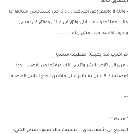
التصديق قائلا
- والله !! والمفروض اصدقك ... دانا حتى مستخرس اسالها اذا
كانت عملتها ولا لا .. لانى واثق فى مراتى وواثق فى نفسي
وعارف اكفيها كيف مش زيك ............
ثم اقترب منه بهيبته العظيمه متحديا
- من راايي تقصر الشر وتنسي انك عرفتها من الاصل .. ودا
لمصلحتك !! مش يلا يانور مش فاضين لجلع الناس الفاضيه ..
***
" مساءا "
الجميع فى شقه مجدى .. تحسنت حاله صفوة بعض الشيء