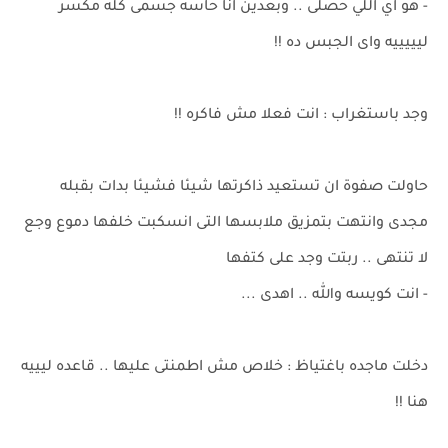
- هو اي اللي حصلى .. وبعدين انا حاسه جسمى كله مكسر
ليييييه واى الجبس ده !!
وجد باستغراب : انت فعلا مش فاكره !!
حاولت صفوة ان تستعيد ذاكرتها شيئا فشيئا بدات بقبله
مجدى وانتهت بتمزيق ملابسها التى انسكبت خلفها دموع وجع
لا تنتهى .. ربتت وجد على كتفها
- انت كويسه والله .. اهدى ...
دخلت ماجده باغتياظ : خلاص مش اطمنتى عليها .. قاعده ليييه
هنا !!