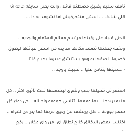
تأفف سليم بضيق مصطنع قائلا : وانت يعنى شايفه حاجه انا
اللي شايف ... استنى متتحركيش اما نشوف ايه دا ....
انحنى قليلا على رقبتها مرتسم معالم الاهتمام والجديه ..
وبخفه جعلتها تصمد مكانها مد يده من اسفل عبائتها ليطوق
خصرها يلصقها به وهو يستنشق عبيرها بهيام قائلا
- حسيتها بتنادى عليا .. فلبيت ياوجد ..
استمر فى تقبيلها بحب وشوق ليخضعها تحت تأثيره اكثر .. كل
ما به يريدها .. بها ومعها يتناسي همومه واحزانه .. هى دواء كل
سقم بجوفه .. ظل يرتشف من رحيق قربها كما يتراءى لهواه ..
اختلس بعض الدقائق خارج نطاق اى زمن واى مكان .. رفع