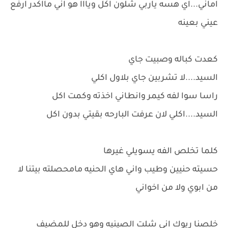
اماني...اي هسه ياربي شلون اكل ويااا هو اني مااكدر ارفع
عيني بعينه
كعدت كباله وصبيت جاي
السيد....لا تشربين جاي بلاول اكلي
راسا سوا لفه كيمر وانطاني اخذته وكمت اكل
السيد....اكلي لان عرفت البارحه بقيتي بدون اكل
كلما تخلص الفه يسويلي غيرها
حسيته حنيين وطيب واني هاي الحنيه مامحصلته بيتنا لا
من ابوي ولا من اخواني
خلصنا ريوك اني شلت الصينيه وهو دخل للمضيف