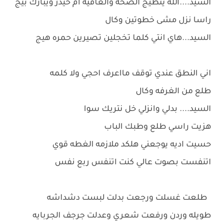
السيد....الله ينطيج الصحه والعافيه ام حيدر ويبارك بيج
راسا نزل مشى خطوتين وكال
السيد...هاي انتي كلما تخجلين تصيرين حمره هيج
اني النطق عندي توقف مااعرف احجي ولا كلمه
طلع من الغرفه وكال
السيد.... بدلي وانزلي خل نتريك سوا
هزيت راسي طلع وطبك الباب
حسيت اديه يوجعني هلكد ملازمه الغطه قوي
اتنفست بصوت عالي كنت اتنفس ربع نفس
طلعت غسلت ورجعت بدلت لبست دشداشه
طويله وردن ورفعت شعري وعدلت جرجف الجربايه