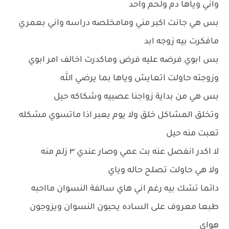
واني وياها دم ولحم واحد
بس هي جانت اكبر مني ومامخلصه دراسه واني بعمري
مافكرت بيه زوجه ابد
بس ابوي فرضه عليه فرض وماكدرت اخالف امر ابوي
وزوجته حاولت اتعايش وياها بما يرضي الله
بس هي من بداية زواجنا عصبيه وشكاكه حيل
وتخلق المشاكل خلق ولا يوم يعبر اذا ماتسوي مشكله
تعبت منه حيل
لا اكدر انفصل عنه بت عمي وصار عندي ٣ زلم منه
ولا هي حاولت تصلح حاله وياي
دائما تشك بيه رغم اني هاي سالفة النسوان مااحبه
طبعا معروف على الساده يحبون النسوان ويزوجون
هواي