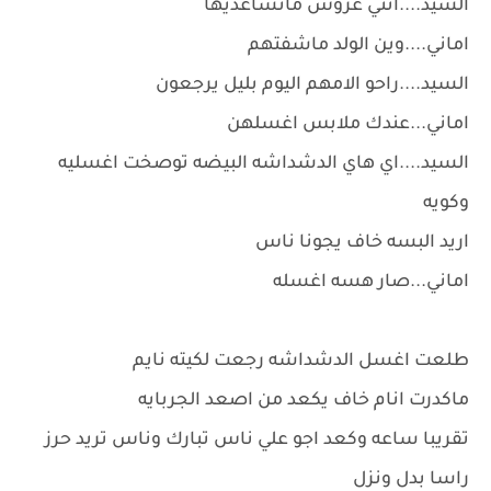
السيد....انتي عروس ماتساعديها
اماني....وين الولد ماشفتهم
السيد....راحو الامهم اليوم بليل يرجعون
اماني...عندك ملابس اغسلهن
السيد....اي هاي الدشداشه البيضه توصخت اغسليه
وكويه
اريد البسه خاف يجونا ناس
اماني...صار هسه اغسله
طلعت اغسل الدشداشه رجعت لكيته نايم
ماكدرت انام خاف يكعد من اصعد الجربايه
تقريبا ساعه وكعد اجو علي ناس تبارك وناس تريد حرز
راسا بدل ونزل