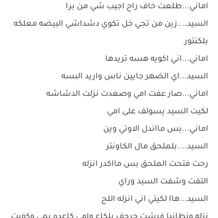
اماني...طلعت خاف راح اجيب شي من برا
السيد....زين من تجي خل تكوي دشداشي البيضه معلكه
بلكنتور
اماني...اني اكويه هسه تريدها
السيد...اي الضهر جايين ناس واريد البسه
اماني...صار عفت امي وصعدت نزلت الدشاشه
لكيت السيد يسولف على امي
اماني...بس مااندل الاوتي وين
السيد....بلملحق مال الكاونتر
رحت فتحت الملحق بس مااكدر انزله
التفت وشفت السيد وراي
السيد...هاا لكيتي اني انزله اللج
نزله ونطانيا فرشت جرجف بلكاع وامي كاعده يمي وكويت