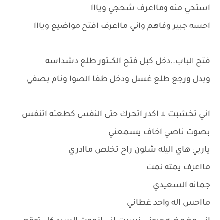
استحي منه ومااعرف شحجي ويااا
احسه جبير وفاهم واني مااعرف افتح مواضيع ويااا
فتح الباب..دخل كبل فتح الكنتور طلع دشداسه
وبدل ورجع طلع غسل ودخل طفا الضوا ونام بصفي
اني تخشبت لا اكدر اتحرك حتى النفس كطعته اتنفس
بصوت ناصي اخاف يسمعني
ياربي هاي اليله شلون راح تخلص ماادري
مااعرف يمته نمت
جمانه السعيدي
مااحس اله واحد غطاني