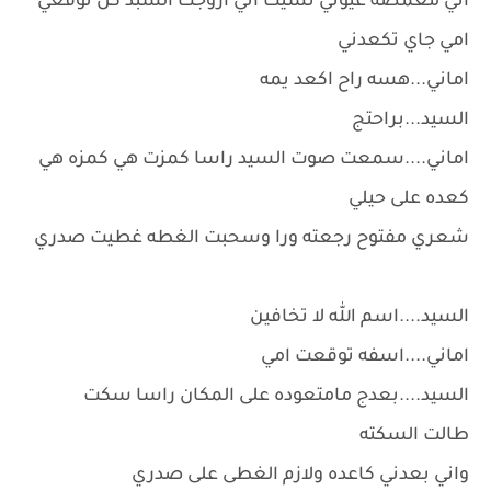
اني مغمضه عيوني نسيت اني ازوجت السبد كل توقعي
امي جاي تكعدني
اماني...هسه راح اكعد يمه
السيد...براحتج
اماني....سمعت صوت السيد راسا كمزت هي كمزه هي
كعده على حيلي
شعري مفتوح رجعته ورا وسحبت الغطه غطيت صدري
السيد....اسم الله لا تخافين
اماني....اسفه توقعت امي
السيد....بعدج مامتعوده على المكان راسا سكت
طالت السكته
واني بعدني كاعده ولازم الغطى على صدري