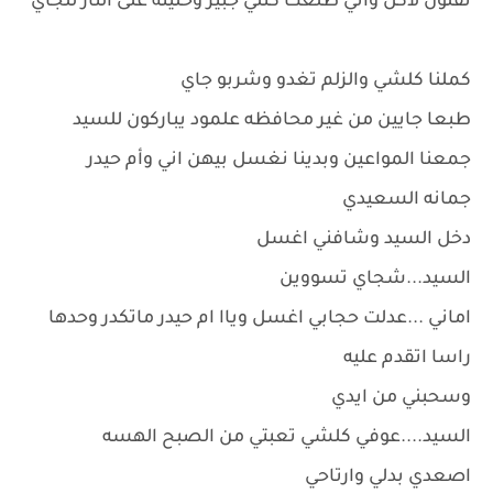
نقلون لاكل واني طلعت كتلي جبير وخليته على النار للجاي
كملنا كلشي والزلم تغدو وشربو جاي
طبعا جايين من غير محافظه علمود يباركون للسيد
جمعنا المواعين وبدينا نغسل بيهن اني وأم حيدر
جمانه السعيدي
دخل السيد وشافني اغسل
السيد...شجاي تسووين
اماني ...عدلت حجابي اغسل وياا ام حيدر ماتكدر وحدها
راسا اتقدم عليه
وسحبني من ايدي
السيد....عوفي كلشي تعبتي من الصبح الهسه
اصعدي بدلي وارتاحي