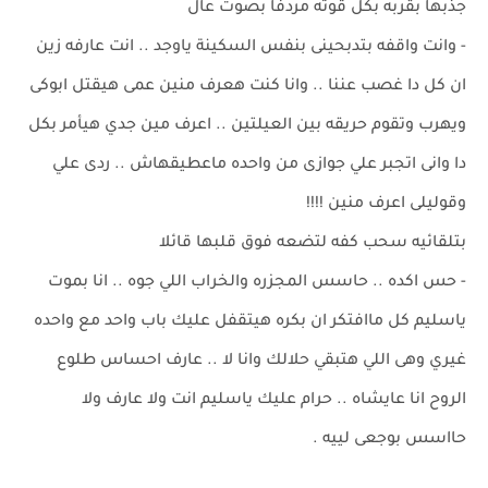
جذبها بقربه بكل قوته مردفا بصوت عال
- وانت واقفه بتدبحينى بنفس السكينة ياوجد .. انت عارفه زين
ان كل دا غصب عننا .. وانا كنت هعرف منين عمى هيقتل ابوكى
ويهرب وتقوم حريقه بين العيلتين .. اعرف مين جدي هيأمر بكل
دا وانى اتجبر علي جوازى من واحده ماعطيقهاش .. ردى علي
وقوليلى اعرف منين !!!!
بتلقائيه سحب كفه لتضعه فوق قلبها قائلا
- حس اكده .. حاسس المجزره والخراب اللي جوه .. انا بموت
ياسليم كل ماافتكر ان بكره هيتقفل عليك باب واحد مع واحده
غيري وهى اللي هتبقي حلالك وانا لا .. عارف احساس طلوع
الروح انا عايشاه .. حرام عليك ياسليم انت ولا عارف ولا
حااسس بوجعى لييه .