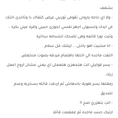
بشغف
- ولا اي حاجه ياروحى تقومى توريني عرض كتفاك دا وتاخدى اختك
في ايدك وتسبونى اجهز نفسي لجوزى حبيبي وقرة عيني بكره ..
وثبت نورا قائمه وهى تضحك ابتسامه ساخرة
- انا مشيت اهو ياختى .. ليلتك فل سلام .
التفت ماجده الي اختها باهتمام مردفه بصوت منخفض
- يسر قوليلي انت هتجهزى هتعملى اي يعني عشان اروح اعمل
زيك .
رمقتها يسر طويلا باندهاش ثم اردفت قائله بسخريه وعدم
تصديق
- انتِ بتهزري صح !!
ارتبك جسد ماجده ثم غمغمت قائلا