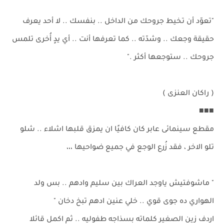
"‏تعوّد أن تخيط جروحك من الداخل .. بنفسك .. لا أحد يعرف
حقيقة وجعك .. وشدّته .. كما تعرفها أنت .. أي يدٍ أُخرى تلمس
جروحك .. ستوجعها أكثر ."
( راكان العنزى )
■■■
مقطع سينمائى عابر كان كافيًا ان يمزق قلبها اشلاء .. شلو
تلو الاخر ، فقد زُرع الوجع في جميع ضواحيها ،،،
" ماشوفتيش ياوجد العراك بين سليم وادهم .. بس ولد
الهواري ده جوى قوي .. خلي عنين ادهم تبخ دخان "
اردف زين الصغير كلماته بسذاجه طفوليه .. ثم اكمل قائلا