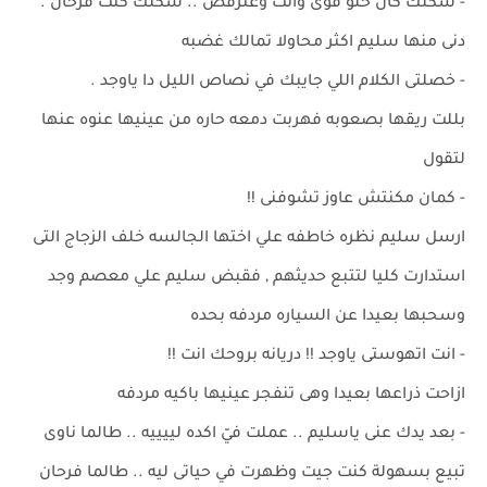
- شكلك كان حلو قوى وانت وعترقص .. شكلك كنت فرحان .
دنى منها سليم اكثر محاولا تمالك غضبه
- خصلتى الكلام اللي جايبك في نصاص الليل دا ياوجد .
بللت ريقها بصعوبه فهربت دمعه حاره من عينيها عنوه عنها
لتقول
- كمان مكنتش عاوز تشوفنى !!
ارسل سليم نظره خاطفه علي اختها الجالسه خلف الزجاج التى
استدارت كليا لتتبع حديثهم , فقبض سليم علي معصم وجد
وسحبها بعيدا عن السياره مردفه بحده
- انت اتهوستى ياوجد !! دريانه بروحك انت !!
ازاحت ذراعها بعيدا وهى تنفجر عينيها باكيه مردفه
- بعد يدك عنى ياسليم .. عملت فيّ اكده لييييه .. طالما ناوى
تبيع بسهولة كنت جيت وظهرت في حياتى ليه .. طالما فرحان