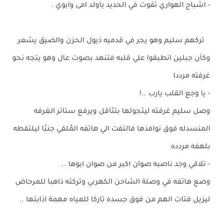
- اشباح الهواري تفوت في الحديد ياولد امى وابوي .
تركهم سليم وهو يجر في قدميه ذيول الحزن والضيق يشعر
وكأن جبلين انطبقوا علي قلبه فتنهد بصوت عال وهو يتجه نحو
غرفته مرددا
- يا وجع القلب يارب ..!
وصل سليم غرفته ليتجولها بتثاقل ويرفع ستائر الغرفه
المنسدله فوق نوافذها فالتفت الي هاتفه المُلقي جنبًا ليلتقطه
بلهفه مردده
- تلاقي وجد ناصبه صوان اكبر من صوان ابوها ..
وضع هاتفه في وصلة الشاحن الكهربي وتركته ذاهبا للمرحاض
ليزيل فتات الهم من فوق جسده تاركا للمياه مهمة اذابتها ..