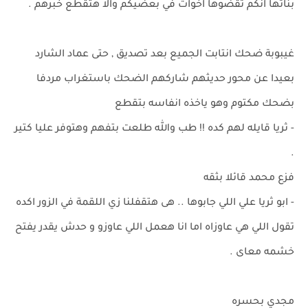
بناتها انكم تقضوها اخوات في بعضيكم والا هتقطع خبرهم .
غيبوبة ضحك انتابت الجميع بعد تصديق , حتى عماد الشارد
بعيدا عن محور حديثهم شاركهم الضحك باستغراب مردفا
بضحك مكتوم وهو ياخذه انفاسه بتقطع
- ثريا قايله لهم كده !! طب والله طلعت بتفهم وهتوفر عليا كتير
.
فزع محمد قائلا بثقه
- ابو ثريا علي اللي جابوها .. هى هتقفلنا زي اللقمة في الزور اكده
تقول اللي هي عاوزاه اما انا هعمل اللي عاوزو و حدش يقدر يفتح
خشمه معاى .
مجدي بحسره