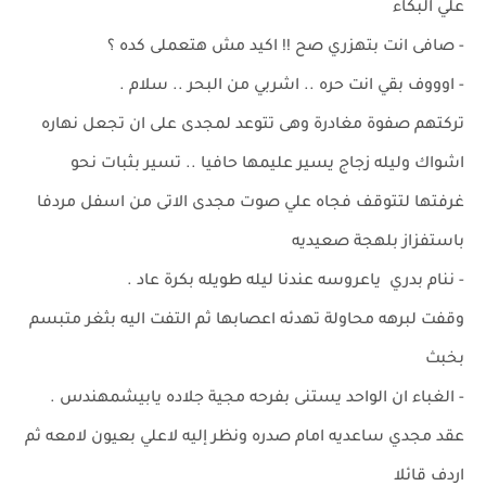
علي البكاء
- صافى انت بتهزري صح !! اكيد مش هتعملى كده ؟
- اوووف بقي انت حره .. اشربي من البحر .. سلام .
تركتهم صفوة مغادرة وهى تتوعد لمجدى على ان تجعل نهاره
اشواك وليله زجاج يسير عليمها حافيا .. تسير بثبات نحو
غرفتها لتتوقف فجاه علي صوت مجدى الاتى من اسفل مردفا
باستفزاز بلهجة صعيديه
- ننام بدري ياعروسه عندنا ليله طويله بكرة عاد .
وقفت لبرهه محاولة تهدئه اعصابها ثم التفت اليه بثغر متبسم
بخبث
- الغباء ان الواحد يستنى بفرحه مجية جلاده يابيشمهندس .
عقد مجدي ساعديه امام صدره ونظر إليه لاعلي بعيون لامعه ثم
اردف قائلا