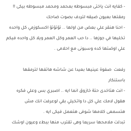
- كفايه انت ياختى مبسوطه بمحمد ومحمد مبسوطه بيكى !!
رمقتها بعيون ضيقه لتردف بصوت ضاحك
- احنا هنقر علي بعض من اولها .. تؤتؤتؤ اكسكوزمي كل واحده
تخليها في جوزها .. دا حب العمر وكل العمر ويلا كل واحده فيكم
علي اوضتها كده وسبونى مع احلامى .
رفعت صفوة عينيها بعيدا عن شاشه هاتفها لترمقها
باستنكار
- انت هتاخدى حتة خازوق انما ايه .. اصبري بس وعلي فكره
هقول لامك علي كل دا واتخيلي بقي لوعرفت انك مش
هتسمعى كلامها شوفى هتعمل فيكى ايه .
تبدلت ملامحها سريعا وهى تقترب منها ببطء وعيون اوشك