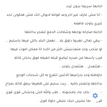
اجابها سريعا بدون تردد
- انا مش عارف غير اخر وعد قولته لابوكى انك مش هتكونى لحد
غيري ياوجد فاهمه .
اجابته صارخه بوجهه وشلالات الدمع تنفجر بداخلها
- يبقي تعالى نهربوا دلوق يلا .. نهمل البلد باللي فيها ياسليم ..
لو عتحب وجد متعذبنيش اكتر من اكده انا ممكن اموت فيها .
قرب راسها من صدره ليضع قبله خفيفه فوق بحنان قائلا
- هتتعدل .. هتتعدل ياوجد .
حاوطته وجد بذراعيها الاثنين لتفرغ به كل شحنات الوجع
بداخلها وتنفجر باكيه .. ربت سليم على ظهرها برفق قائلا بمزاح
- كبري مخك عاد يامجنونه .. طب والله كنتى وحشانى قوى قوى
قوى .. لما عتبينى حبك عتبقي حلوة قوى .