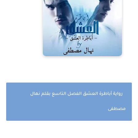
رواية أباطرة العشق الفصل التاسع بقلم نهال
مصطفى