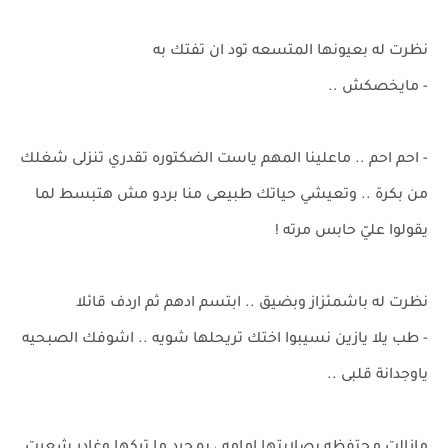
نظرت له بعيونها المتسعه تود ان تفتك به
- مايخصكش ..
- احم احم .. ماعلينا المهم ياست الضكتوره تقدري تنزلى شغلك
من بكرة .. وتعيشي حياتك طبيعى منا بردو مش هتبسط لما
يقولوا عليّ حابس مرته !
نظرت له باشمئزاز وبضيق .. ابتسم ادهم ثم اردف قائلا
- طب يلا يازين نسيبوا اختك تريحلها شويه .. اشوفك الصبحيه
ياوجدانة قلبى ..