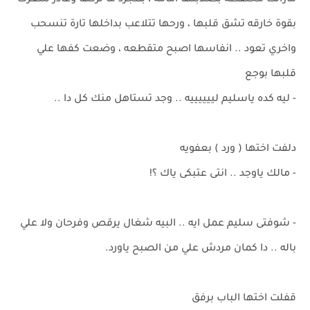
مازالت محتفظه بصلابتها امامه ، بمجرد ما تركها وغادر شعرت
بقوة خارقه تشق قلبها ، ورحها تتلاعب بداخلها تارة تنسحب
واخري تعود .. انفاسها اصبح متقطعه ، وضعت كفها علي
قلبها بوجع
- ليه كده ياسليم لييييييه .. وجد تستاهل منك كل دا ..
دلفت اختها ( ورد ) بعفويه
- مالك ياوجد .. انتى عتبكى ياك ؟!
- شوفتى سليم عمل ايه .. البيه شغال يرقص وفرحان ولا علي
باله .. دا كمان مردش علي من الصبح ياورد.
قفلت اختها الباب برفق