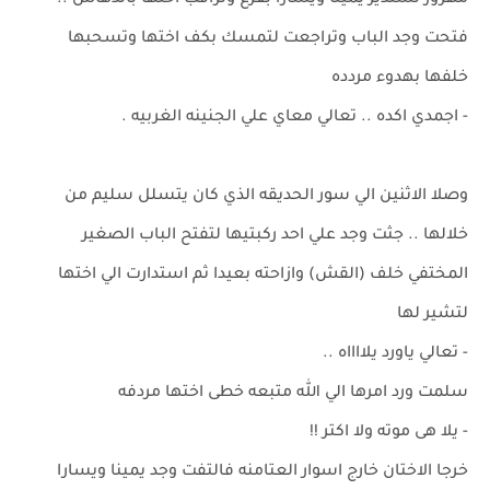
مهزوز تستدير يمينا ويسارا بفزع وتراقب اختها باندهاش ..
فتحت وجد الباب وتراجعت لتمسك بكف اختها وتسحبها
خلفها بهدوء مردده
- اجمدي اكده .. تعالي معاي علي الجنينه الغربيه .
وصلا الاثنين الي سور الحديقه الذي كان يتسلل سليم من
خلالها .. جثت وجد علي احد ركبتيها لتفتح الباب الصغير
المختفي خلف (القش) وازاحته بعيدا ثم استدارت الي اختها
لتشير لها
- تعالي ياورد يلااااه ..
سلمت ورد امرها الي الله متبعه خطى اختها مردفه
- يلا هى موته ولا اكتر !!
خرجا الاختان خارج اسوار العتامنه فالتفت وجد يمينا ويسارا