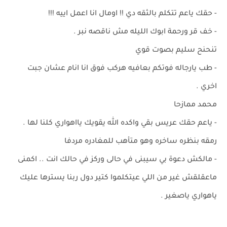
- حقك ياعم تتكلم بالثقه دي !! اومال انا اعمل اييه !!!
- خف قر ورحمة ابوك الليله مش ناقصه نبر .
تنحنح سليم بصوت قوي
- طب يارجاله فوتكم بعافيه هركب فوق انا انام عشان جبت
اخري .
محمد ممازحا
- ياعم حقك عريس بقي واكده الله يقويك يااهواري كلنا لها .
رمقه بنظره ساخره وهو متأهب للمغادره مردفا
- مالكش دعوة بي سيبنى في حالى وركز في حالك انت .. اكمنى
ماعقلقش غير من اللي عيتكلموا كتير دول ربنا يسترها عليك
ياهواري ياصغير .