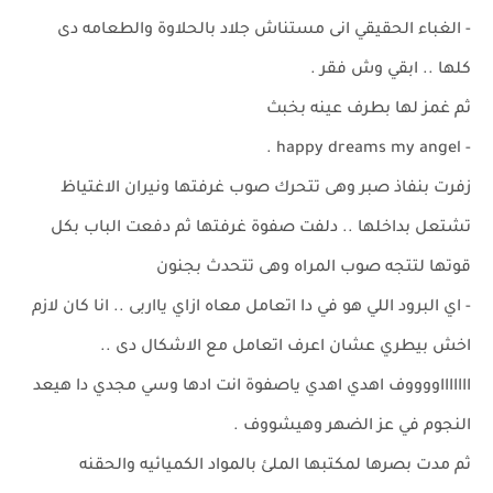
- الغباء الحقيقي انى مستناش جلاد بالحلاوة والطعامه دى
كلها .. ابقي وش فقر .
ثم غمز لها بطرف عينه بخبث
- happy dreams my angel .
زفرت بنفاذ صبر وهى تتحرك صوب غرفتها ونيران الاغتياظ
تشتعل بداخلها .. دلفت صفوة غرفتها ثم دفعت الباب بكل
قوتها لتتجه صوب المراه وهى تتحدث بجنون
- اي البرود اللي هو في دا اتعامل معاه ازاي يااربى .. انا كان لازم
اخش بيطري عشان اعرف اتعامل مع الاشكال دى ..
اااااااووووف اهدي اهدي ياصفوة انت ادها وسي مجدي دا هيعد
النجوم في عز الضهر وهيشووف .
ثم مدت بصرها لمكتبها الملئ بالمواد الكميائيه والحقنه