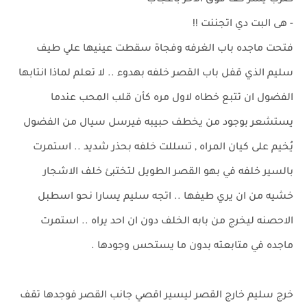
ضرب يسر كف فوق الاخر باعجاب
- هى البت دي اتجننت !!
فتحت ماجده باب الغرفه وفجاة سقطت عينيها علي طيف
سليم الذي قفل باب القصر خلفه بهدوء .. لا تعلم لماذا انتابها
الفضول ان تتبع خطاه لاول مره كأن قلب المحب عندما
يستشعر بوجود من يخطف حبيبه فيرسل سيال من الفضول
يُخيم على كيان المراه , تسللت خلفه بحذر شديد .. استمرت
بالسير خلفه في بهو القصر الطويل لتختبئ خلف الاشجار
خشيه من ان يري طيفها .. اتجه سليم يسارا نحو اسطبل
الاحصنه ليخرج من بابه الخلف دون ان احد يراه .. استمرت
ماجده في متابعته بدون ما يستحس وجودها .
خرج سليم خارج القصر ليسير اقصي جانب القصر فوجدها تقف