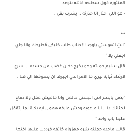
المنثوره فوق سطحه قائله بتوعد
- هو اللي اختار انا حذرته .. يشرب بقي .
***
"انتِ اتهوستي ياوجد !!! طاب طاب خليكى مُطرحك وانا جاي
اجفلي يلا "
قال سليم جملته وهو يخرج دخان غضب من جسده .. اسرع
لارتداء ثيابه ليري ما الامر الذي اجبرها ان يسوقها الي هنا .
"بصى يايسر انتى اتجننتى خالص وانا مافيش عقل ولا دماغ
لجنانك دا .. انا مرعوبه ومش عارفه هعمل ايه بكرة لما يتقفل
علينا باب واحد "
قالت ماجده جملته بنبره مهزوزه خائفه فرددت عليها اختها