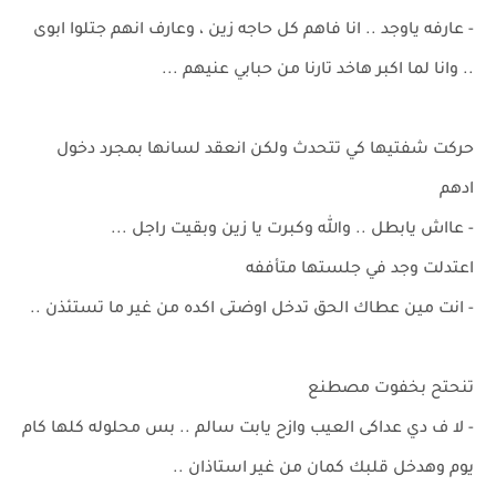
- عارفه ياوجد .. انا فاهم كل حاجه زين ، وعارف انهم جتلوا ابوى
.. وانا لما اكبر هاخد تارنا من حبابي عنيهم ...
حركت شفتيها كي تتحدث ولكن انعقد لسانها بمجرد دخول
ادهم
- عااش يابطل .. والله وكبرت يا زين وبقيت راجل ...
اعتدلت وجد في جلستها متأففه
- انت مين عطاك الحق تدخل اوضتى اكده من غير ما تستئذن ..
تنحتح بخفوت مصطنع
- لا ف دي عداكى العيب وازح يابت سالم .. بس محلوله كلها كام
يوم وهدخل قلبك كمان من غير استاذان ..