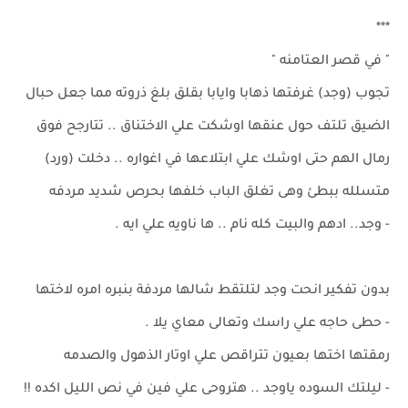
***
" في قصر العتامنه "
تجوب (وجد) غرفتها ذهابا وايابا بقلق بلغ ذروته مما جعل حبال
الضيق تلتف حول عنقها اوشكت علي الاختناق .. تتارجح فوق
رمال الهم حتى اوشك علي ابتلاعها في اغواره .. دخلت (ورد)
متسلله ببطئ وهى تغلق الباب خلفها بحرص شديد مردفه
- وجد.. ادهم والبيت كله نام .. ها ناويه علي ايه .
بدون تفكير انحت وجد لتلتقط شالها مردفة بنبره امره لاختها
- حطى حاجه علي راسك وتعالى معاي يلا .
رمقتها اختها بعيون تتراقص علي اوتار الذهول والصدمه
- ليلتك السوده ياوجد .. هتروحى علي فين في نص الليل اكده !!