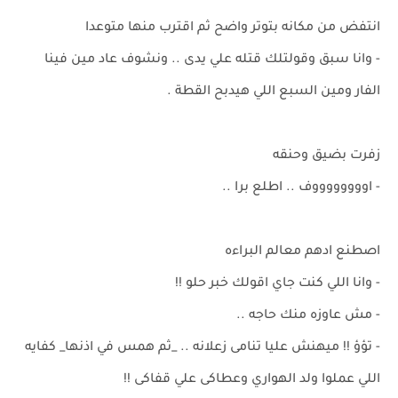
انتفض من مكانه بتوتر واضح ثم اقترب منها متوعدا
- وانا سبق وقولتلك قتله علي يدى .. ونشوف عاد مين فينا
الفار ومين السبع اللي هيدبح القطة .
زفرت بضيق وحنقه
- اووووووووف .. اطلع برا ..
اصطنع ادهم معالم البراءه
- وانا اللي كنت جاي اقولك خبر حلو !!
- مش عاوزه منك حاجه ..
- تؤؤ !! ميهنش عليا تنامى زعلانه .. _ثم همس في اذنها_ كفايه
اللي عملوا ولد الهواري وعطاكى علي قفاكى !!