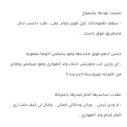
نصبت عودها بشموخ
- سقف طموحاتك عليّ قوى ياولد عمى ، طب حاسب بدال
مايطربق فوق راسك ..
جلس ادهم فوق مخدعها وهو يحتضن اخوها بعفويه
- اي يازين انت ماورتش اختك ولد الهواري وهو عيرقص وطاير
من الفرحه بعروسته الجديده !!
عقدت ساعديها امام صدرها باغتياظ
- لا ودى تيجى .. ورانى وحكالي كمان .. وقال لى كيف كنت زي
الفار قدام ولد الهواري ..