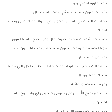
- منا عاوزه افهم بردو .
تأرجحت عيون يسر بحيره ثم اردفت باستعجال
- حاجات البنات دي ياماجى افهمى بقي .. ولا اقولك هاتى ودنك
اقولك .
بعد برهه شهقت ماجده بصوت عال وهى تضع اناملها فوق
فمها بصدمه وترمقها بعيون متسعه .. تفتنتها عيون يسر
بفضول واستنكار
- ايه مالك تنحتى ليه هو انا قولت حاجه غلط .. دا كل اللي قولته
مسك ومية ورد !!
زفر ماجده بضيق قائله
- لا ياعم يفتح الله .. روحى شوفى هتعملى اي وانا اروح انام
احسن ..