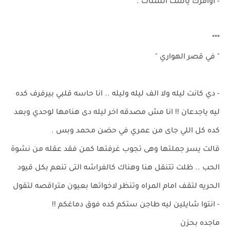
- اوامرك ياست الستات .
***
" في قصر الهواري "
- دي كانت ليله ولا الف ليله وليله .. انا حاسه قلبي بيرفرف كده
ليه ياجدعان !! انا مش مصدقه اخر ليله دى هنامها لوحدي وبعد
كده كل اللي جاى من عمري في حضن محمد وبس .
قالت يسر جملتها وهى تجوب غرفتها كمن فقد عقله من نشوة
الحب .. ظلت تتنقل هنا وهناك كالفراشه التى تنعم بكل قيود
الحريه لتقف امام المراه وتنظر لاخواتها بعيون متراقصه لتقول
- انتوا شايلين ليه طاجن ستكم كده فوق دماغكم !!
ماجده بحزن