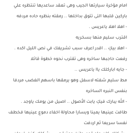
امام مؤخرة سيارتها الجيب وهى تعقد ساعديها تنتظره علي
باركين قلبها التى تتوق بداخلها .. رمقته بنظره حاده مردفه
- اهلا اهلا ياعريس .
اقترب سليم منها بسخريه
- اهلا بيكِ .. اقدر اعرف سبب تشريفك في نص الليل اكده .
رفعت حاجبها ساخره وهى تقترب نحوه خطوة قائلا
- جايه اباركلك ياا ياعريس ..
مط سليم شفته لاسفل وهو يرمقها باسهم الغضب مردفا
بنفس النبره الساخره
- الله يبارك فيكِ يابت الاُصول .. اصيل من يومك ياوجد .
طافت عينيها يمينا ويسارا محاولة اخفاء دموع عينيها فخطف
نفسا سريعا ثم اردفت