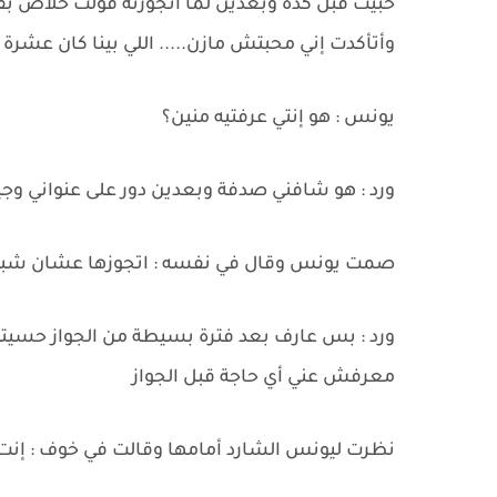
حبيت قبل كده وبعدين لما اتجوزته قولت خلاص بقى
وأتأكدت إني محبتش مازن..... اللي بينا كان عشر
يونس : هو إنتي عرفتيه منين؟
ورد : هو شافني صدفة وبعدين دور على عنواني وجيه 
صمت يونس وقال في نفسه : اتجوزها عشان شب
ورد : بس عارف بعد فترة بسيطة من الجواز حسيته ند
معرفش عني أي حاجة قبل الجواز
نظرت ليونس الشارد أمامها وقالت في خوف : إ