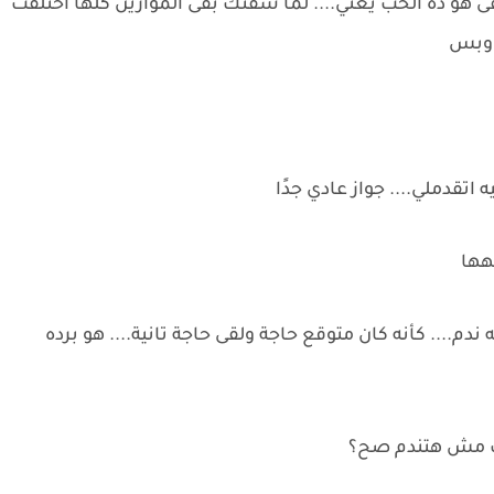
 هو ده الحب يعني.... لما شفتك بقى الموازين كلها اختلفت
ة وبس
اتقدملي.... جواز عادي جدًا
هها
م.... كأنه كان متوقع حاجة ولقى حاجة تانية.... هو برده
نت مش هتندم صح؟