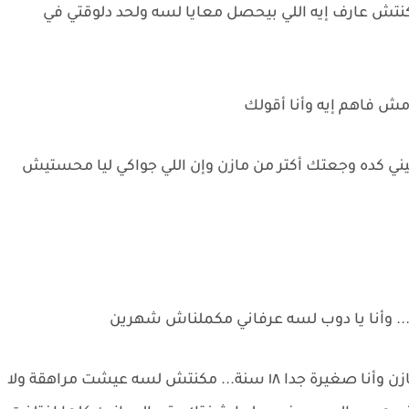
كنتش عارف إيه اللي بيحصل معايا لسه ولحد دلوقتي في
مش فاهم إيه وأنا أقولك
يني كده وجعتك أكتر من مازن وإن اللي جواكي ليا محستيش
ورد : مش بالمدة.... بص هفهمك.... أنا اتجوزت مازن وأنا صغيرة جدا ١٨ سنة... مكنتش لسه عيشت مراهقة ولا