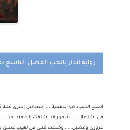
رواية إنذار بالحب الفصل التاسع 
أصبح الصياد هو الضحية.... إحساس إخترق قلبه قل
في اشتعال..... شعور قد إشتقت إليه منذ زمن..... 
غروري وغضبي..... وضعت قلبي في لهيب عشق جديد 