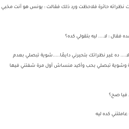
ظراته حائرة فلاحظت ورد ذلك فقالت : يونس هو أنت مخبي
قال : لا.... ليه بتقولي كده؟
.... ده غير نظراتك بتحيرني دايمًا.....شوية تبصلي بعدم
ة وشوية تبصلي بحب وأكيد منساش أول مرة شفتني فيها
فيا صح؟
املتني كده ليه