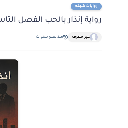
روايات شيقه
رواية إنذار بالحب الفصل التاسع 9 بقلم رباب 
غير معرف
منذ بضع سنوات