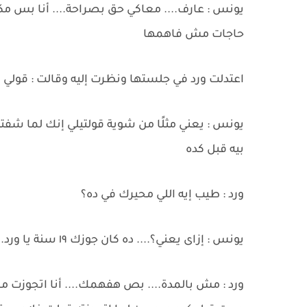
يونس : عارف.... معاكي حق بصراحة.... أنا بس م
حاجات مش فاهمها
اعتدلت ورد في جلستها ونظرت إليه وقالت : قولي 
يونس : يعني مثلًا من شوية قولتيلي إنك لما شفت
بيه قبل كده
ورد : طيب إيه اللي محيرك في ده؟
يونس : إزاى يعني؟.... ده كان جوزك ١٩ سنة يا ورد.... وأنا يا دوب لسه عرفاني مكملناش شهرين