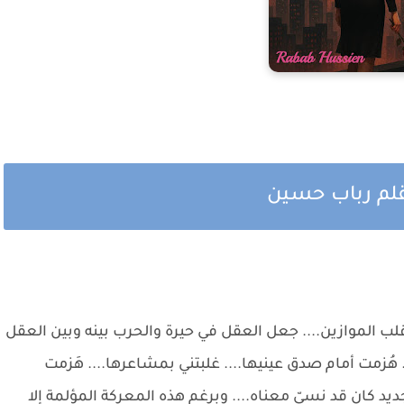
بقلم رباب حسين
ب الموازين.... جعل العقل في حيرة والحرب بينه وبين العقل
هُزمت أمام صدق عينيها.... غلبتني بمشاعرها.... هَزمت
كان قد نسيّ معناه.... وبرغم هذه المعركة المؤلمة إلا