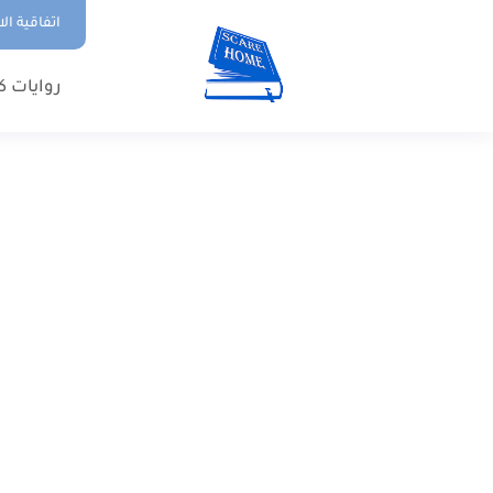
اتفاقية ال
روايات ك