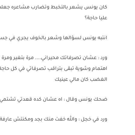
كان يونس يشعر بالتخبط وتضارب مشاعره جعلت ن
عليا حاجة؟
انتبه يونس لسؤالها وشعر بالخوف يجري في جسده ف
ورد : عشان تصرفاتك محيراني.... مرة بتغير ومرة لا
اهتمام وشوية تبقى بتراقب تصرفاتي في كل حاج
الغضب كان مالي عينيك
ضحك يونس وقال : اه عشان كده قعدتي تشتمي 
ورد في خجل : والله خفت منك بجد ومكنتش عارفة ع