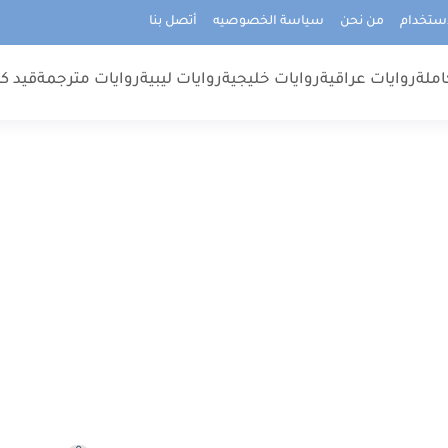
استخدام
من نحن
سياسة الخصوصيه
أتصل بنا
املة
روايات عراقية
روايات خليجية
روايات ليبية
روايات مترجمة
قيد كت