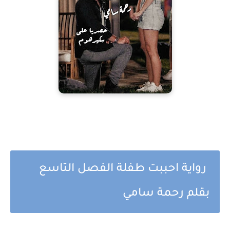
رواية احببت طفلة الفصل التاسع
بقلم رحمة سامي