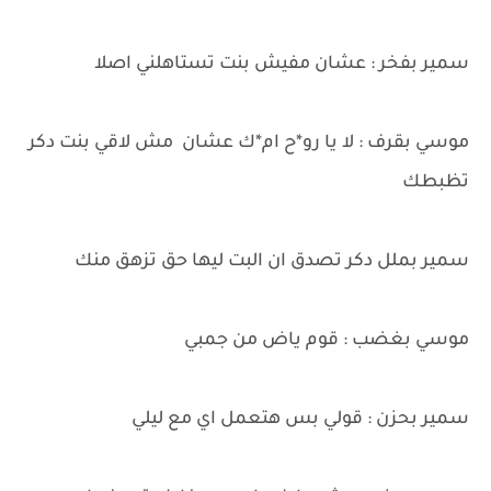
سمير بفخر : عشان مفيش بنت تستاهلني اصلا
موسي بقرف : لا يا رو*ح ام*ك عشان مش لاقي بنت دكر
تظبطك
سمير بملل دكر تصدق ان البت ليها حق تزهق منك
موسي بغضب : قوم ياض من جمبي
سمير بحزن : قولي بس هتعمل اي مع ليلي