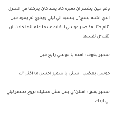
وهو حين يشعر ان صبره كاد ينفذ كان يتركها في المنزل
الذي اشبه بسج*ن بنسبه الي ليلي ويخرج ثم يعود حين
تنام حتا نفذ صبر موسي للغايه عندما علم انها كادت ان
تقت*ل نفسها
سمير بخوف : اهدء يا موسي رايح فين
موسي بغضب : سبني يا سمير احسن ما اقتل*ك
سمير بقلق : اقتلن*ي بس مش هخليك تروح تخصر ليلي
بي ايدك