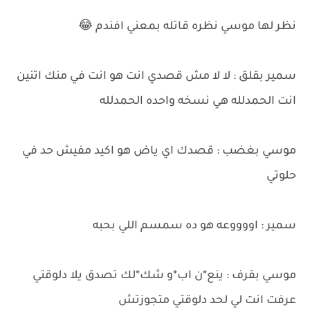
نظر لها موسي نظره قاتله بمعني افندم 😂
سمير بقلق : لا لا مش قصدي انت هو انت في منك اتنين
انت الحمدلله هي نسخه واحده الحمدلله
موسي بغضب : قصدك اي ياض هو اكيد مفيش حد في
حلوتي
سمير : اووووعه هو ده سمسم اللي بحبه
موسي بقرف : ينع*ن اب*و شك*لك تصدق يلا دلوقتي
عرفت انت لي لحد دلوقتي متجوزتش