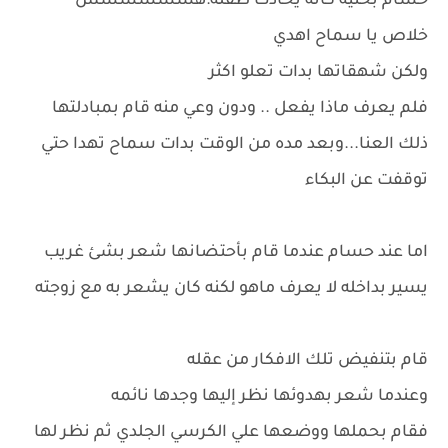
حسام بحنيه كانه يحادث طفله:هشششششش
خلاص يا سماح اهدي
ولكن شهقاتها بدات تعلو اكثر
فلم يعرف ماذا يفعل .. ودون وعي منه قام بمبادلتها
ذلك العنا...وبعد مده من الوقت بدات سماح تهدا حتي
توقفت عن البكاء
اما عند حسام عندما قام بأحتضانها شعر بشئ غريب
يسير بداخله لا يعرف ماهو لكنه كان يشعر به مع زوجته
قام بتنفيض تلك الافكار من عقله
وعندما شعر بهدوئها نظر إليها وجدها نائمه
فقام بحملها ووضعها علي الكرسي الجلدي ثم نظر لها