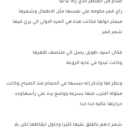
صدم من المنظر الذي رآه 😮😦
راي قمر مكومه علي نفسها مثل الاطفال وشعرها
مبعثر حولها فكانت هذه هي المره الاولي الي يري فيها
شعر قمر
فكان اسود طويل يصل الي منتصف ظهرها
وكانت تبدوا في غايه الروعه
ونظر لها وتذكر إنه حبسها في الحمام منذ الصباح وكانت
مبلوله اقترب منها بسرعه ووضع يده علي رأسهاوجد
حرارتها عاليه جدا جدا
شعر ادهم بالقلق عليها كثيرا وحاول ايقاظها لكن بلا