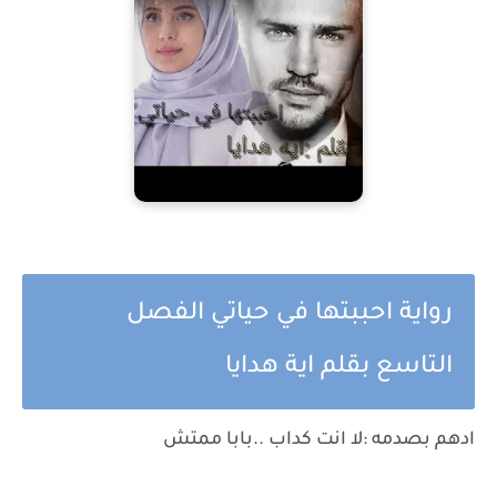
رواية احببتها في حياتي الفصل
التاسع بقلم اية هدايا
ادهم بصدمه :لا انت كداب ..بابا ممتش