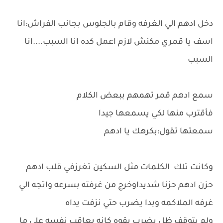
دخل ادهم الي الغرفه وقام بالجلوس بجانب الفراش:انا
اسف يا قمري مكنش لازم اعمل كده انا السبب....انا
السبب
سمع ادهم قمر تهمهم ببعض الكلام
فأقترب منها لكي يسمعها جيدا
سمعتها تقول:بكرهك يا ادهم
وكانت تلك الكلمات مثل السكين تغرزفي قلب ادهم
حزن ادهم حزنا شديداوخرج من غرفته بسرعه واتجه الي
غرفه الملاكمه وبدا يضرب حتي نزفت يداه
ولم يتوقف ظل يضرب بقوه كانه يعاقب نفسه علي ما