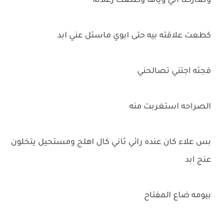
وتعاركنا اني وياها وطلعت زعلانه
كطعت علاقته بيه حتى ابوي ماسئل عني ابد
فجئه اجتني تصالحني
الصراحه استغربت منه
بس علاء كان عنده رائي ثاني كال اهلج ومستحيل يتخلون
عنج ابد
بيومه ضاع المفتاح