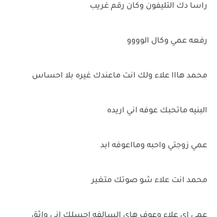
راسا دك التليفون وكان رقم غريب
رفعه عمي وكال الوووو
محمد هااا علاء ولك انت ماعندك غيره بلا احساس
البنيه ماتحبك عوفه اني اريده
عمي زوجتي واحبه ومااعوفه ابد
محمد انت علاء شو صوتك متغير
عمي اي علاء وعوف هاي السالفه احسلك اني واثق