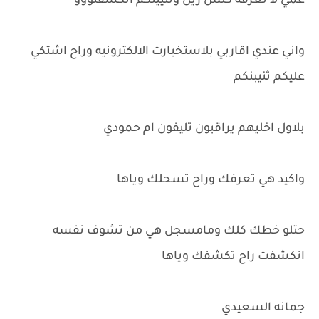
عمي لا تعرفه كلش زين وثنيينكم انكشفتووو
واني عندي اقاربي بلاستخبارت الالكترونيه وراح اشتكي
عليكم ثنيبنكم
بلاول اخليهم يراقبون تليفون ام حمودي
واكيد هي تعرفك وراح تسحلك وياها
حتلو خطك كلك ومامسجل هي من تشوف نفسه
انكشفت راح تكشفك وياها
جمانه السعيدي