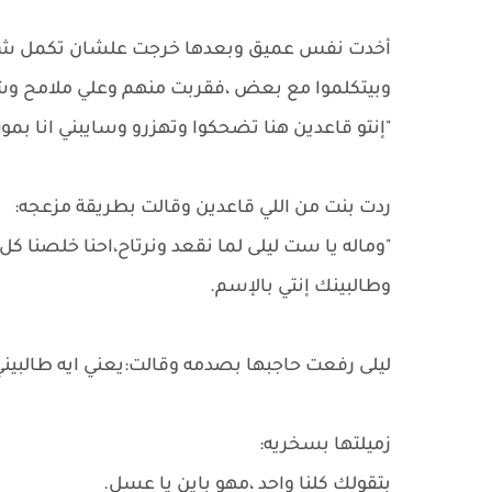
أخدت نفس عميق وبعدها خرجت علشان تكمل شغله
وبيتكلموا مع بعض ،فقربت منهم وعلي ملامح وش
"إنتو قاعدين هنا تضحكوا وتهزرو وسايبني انا بمو
ردت بنت من اللي قاعدين وقالت بطريقة مزعجه:
"وماله يا ست ليلى لما نقعد ونرتاح،احنا خلصنا كل
وطالبينك إنتي بالإسم.
ليلى رفعت حاجبها بصدمه وقالت:يعني ايه طالبيني أن
زميلتها بسخريه:
بتقولك كلنا واحد ،مهو باين يا عسل.