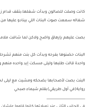
كانت وصلت للصالون وبدأت شغلها،بتقف قدام زبون
شغاله سمعت صوت البنات اللي بينادو عليها من ب
بصت عليهم بإرهاق واضح ولاكن لما شافت ملام
البنات حضنوها بفرحه وبدأت كل بنت منهم تشرحل
واحدة قالت طلبها وليلى مسكت إيد واحده منهم وقا
البنت بصت لأصحابها بضحكه ومشيت مع ليلى لح
رواية(في أول طريقي)بقلم شيماء صبحي
_______________________
في الجانب الثاني عند زميلاتها كانوا قاموا عل