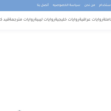
استخدام
من نحن
سياسة الخصوصيه
أتصل بنا
املة
روايات عراقية
روايات خليجية
روايات ليبية
روايات مترجمة
قيد كت