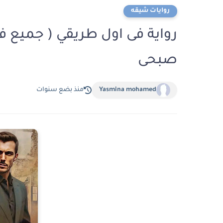
روايات شيقه
رواية فى اول طريقي ( جميع ف
صبحى
Yasmina mohamed
منذ بضع سنوات