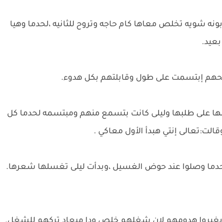
ه شويه تخلص معاها كام حاجه وتروح للثانيه ،لحدما وهيا
عيد.
حهم إبتسمت على طول وقابلتهم بكل هدوء.
ها على طلبها وليلى كانت بتسمع منهم ومبتسمه لحدما كل
لت:تعالى إنتي هبدأ الأول معاكي .
دما وصلوا عند حوض الغسيل ،وبدأت ليلى تغسلها شعرها.
شان يغيروا هدومهم لان شغلهم خلص ودا ميعاد تركهم للشغل.