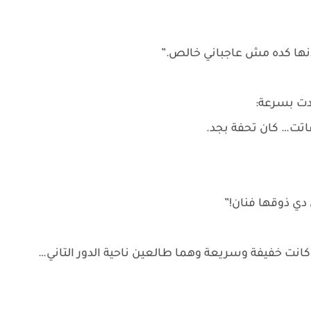
أنها كده مش عاجباني خالص.”
دت بسرعة:
فاتت… كان تحفة بجد.
 دي ذوقها فنان!”
ت خفيفة وسريعة وهما طالعين ناحية الدور التاني…