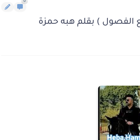
0
يع الفصول ) بقلم هبه حمزة