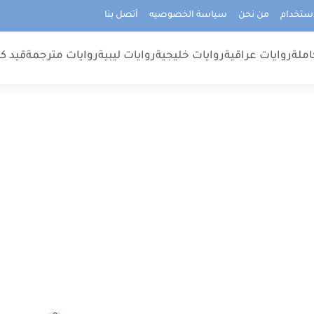
استخدام
من نحن
سياسة الخصوصيه
أتصل بنا
املة
روايات عراقية
روايات خليجية
روايات ليبية
روايات مترجمة
قيد كت