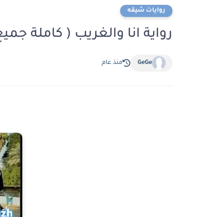
روايات شيقه
رواية انا والغريب ( كاملة جم
GeGe
منذ عام