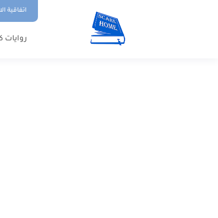
اتفاقية ال
روايات ك