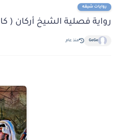
روايات شيقه
رواية فصلية الشيخ أركان ( ك
GeGe
منذ عام