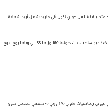
حد متخلينة نشتغل هواي تكول أني ماريد شغل أريد شهادة
_مايا عمرها 18 طالبة سادس احيائي مواصفاتها بيضة عيونها عسليات طولها 160 وزنها 55 أني وياها روح بروح
_أسمي أركان عمري 26 محامي مواصفاتي حنطاوي عيوني رصاصيات طولي 170 وزني 70جسمي معضل حلوو