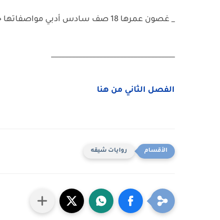
_ غصون عمرها 18 صف سادس أدبي مواصفاتها حنطاوية عيونها عسليات على أمها طولها 150 وزنها 60 🥰
____________________________________
الفصل الثاني من هنا
روايات شيقه