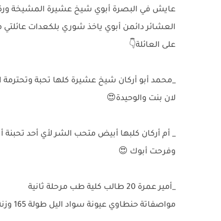
عايش في البصرة أبوي شيخ عشيرة المشيخة ورة أب
العشائر دائمن أبوي ياخذ شوري بلكعدات عائلتي 
على العائلة👇
_محمد أبو أركان شيخ عشيرة كلها تحبة وتحترمة ا
لان بنت والوحيدة😍
_ أم أركان كلبها أبيض متحب الشر لأي أحد تحبنة 
وفرحت أبوك 😍
_أمير عمرة 20 طالب كلية طب مرحلة ثانية
مواصفاتة حنطاوي عيونة سواد اليل طولة 165 وزنة 68 جسمة حلوو😻