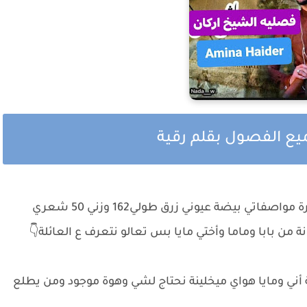
ميع الفصول بقلم رقية
_أسمي أرق عمري 22 أدرس كلية قانون مرحلة أخيرة مواصفاتي بيضة عيوني زرق طولي162 وزني 50 شعري
من بابا وماما وأختي مايا بس تعالو نتعرف ع العائلة👇
أني ومايا هواي ميخلينة نحتاج لشي وهوة موجود ومن يطلع