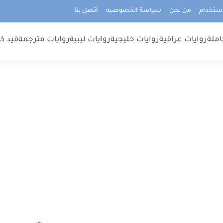
استخدام
من نحن
سياسة الخصوصيه
أتصل بنا
املة
روايات عراقية
روايات خليجية
روايات ليبية
روايات مترجمة
قيد كت