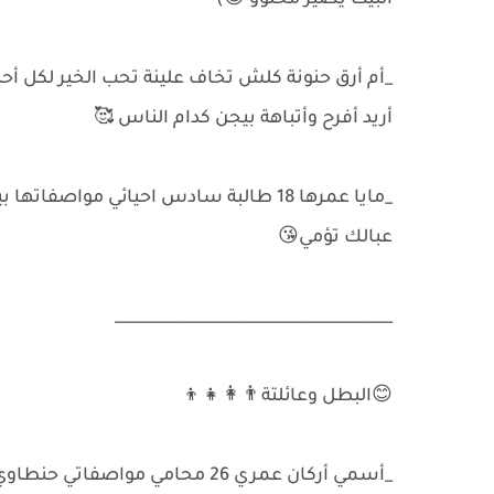
البيت يصير محلوو 😍)
_أم أرق حنونة كلش تخاف علينة تحب الخير لكل أ
أريد أفرح وأتباهة بيجن كدام الناس 🥰
عبالك تؤمي😘
____________________________________
😊البطل وعائلتة👨‍👩‍👧‍👦