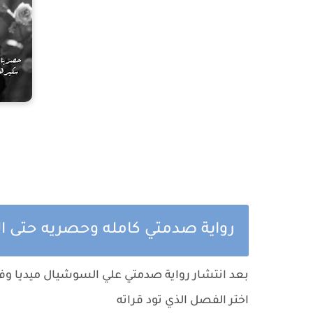
رواية صدمتي كامله وحصريه حتى ال
بعد انتشار رواية صدمتي علي السوشيال ميديا وف
اختر الفصل الذي تود قراته