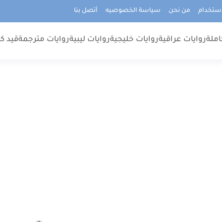
استخدام
من نحن
سياسة الخصوصيه
أتصل بنا
املة
روايات عراقية
روايات خليجية
روايات ليبية
روايات مترجمة
قيد كت