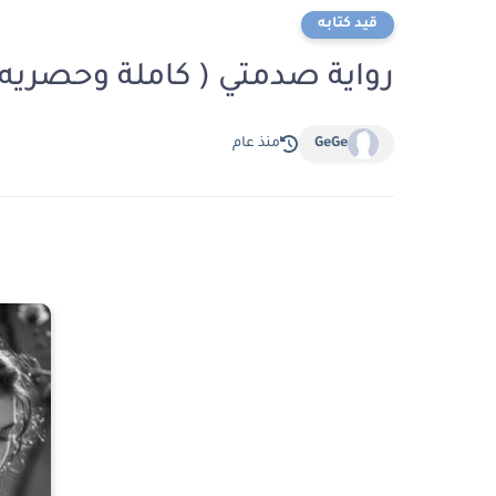
قيد كتابه
رواية صدمتي ( كاملة وحصريه ح
GeGe
منذ عام