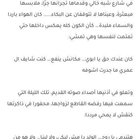
في شارع شبه خالي وقدماها تجرانها جرّا، ملابسها
مبعثرة، وعيناها لا تتوقفان عن البكاء..... كان الهواء باردا
والسماء ملبدة… كأن الكون كله يعكس داخلها حتي
تمتمت لنفسها وهي تمشي:
كان عندك حق يا ابوي… مكانش ينفع… كنت شايف ال
عمري ما جدرت اشوفه
وتعلو في أذنيها أصداء صوته القديم، تلك الليلة التي
سمعت فيها رفضه القاطع لزواجها، محفورا في ذاكرتها
كنقش لا يمحي مرددا:
هتندمي يا روح… الولد دا مش ليكي، ولا لينا… ولا هو من