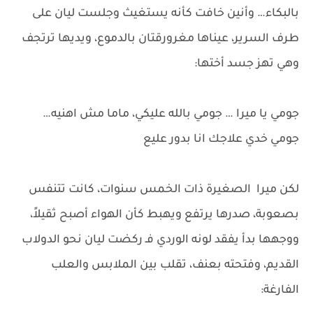
بالبكاء… وأنين خافت كأنه يستغيث وجلست ليان على
طرف السرير، عيناها مغرورقتان بالدموع، ويديها ترتجف
وهي تهز جسد أختها:
جومي يا ميرا … جومي بالله عليكي، ماما مش اهنيه…
جومي خدي علاجك انا بدور عليع
لكن ميرا الصغيرة ذات الخمس سنوات، كانت تتنفس
بصعوبة، صدرها يرتفع ويهبط كأن الهواء أصبح ثقيلاً،
ووجهها بدأ يفقد لونه الوردي فـ ركضت ليان نحو الدولاب
القديم، وفتحته بعنف، تقلب بين الملابس والعلب
الفارغة: