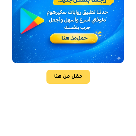
حمّل من هنا