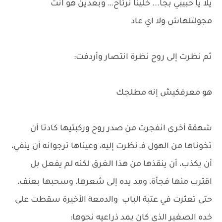
يلا يا حبيبي بجا... خلينا نرتاح… وبعدين هو انت
مجولتلهاش ولا اي عاد
ثم نظرت إلى روح نظرة انتصار وأردفت:
هو معرفكيش إنه مطلجك
شهقة أخرى انفجرت من صدر روح وركبتيها كادتا أن
تخوناها من الهول فـ نظرت إليه، وعيناها ترجوانه أن ينفي،
أن يكذب، أن ينقذها من هذا الغرق لكنه لم يفعل بل
اقترب منها فجأة، ومد يده إلى شعرها، وسحبها بعنف،
حتى تعثرت في عتبة الباب والدمعة الأخيرة سقطت على
خده الصغير الذي كان يمد ذراعيه نحوها: