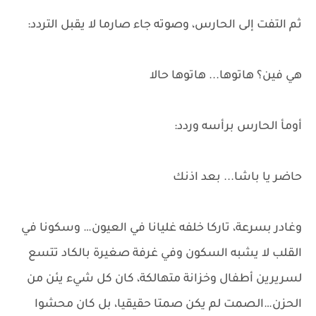
ثم التفت إلى الحارس، وصوته جاء صارما لا يقبل التردد:
هي فين؟ هاتوها... هاتوها حالا
أومأ الحارس برأسه وردد:
حاضر يا باشا... بعد اذنك
وغادر بسرعة، تاركا خلفه غليانا في العيون… وسكونا في
القلب لا يشبه السكون وفي غرفة صغيرة بالكاد تتسع
لسريرين أطفال وخزانة متهالكة، كان كل شيء يئن من
الحزن…الصمت لم يكن صمتا حقيقيا، بل كان محشوا