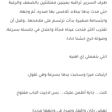
طرف السرير، تراقبه بعينين ممتلئتين بالضعف والرغبة
حتي مدت يدها ببطء، تلامس بها صدره، ثم وجهه،
وابتسامة صغيرة بدأت ترتسم على ملامحها…وقبل أن
تقترب أكثر، فتحت عيناه فجأة واعتدل في جلسته بسرعة،
وصوته خرج خشنا حادا:
انتي بتعملي إي اهنيه
ارتبكت ميرا وسحبت يدها بسرعة وهي تقول:
كنت... جاية أطمن عليك... بس لاجيت الباب مفتوح
نهض ركان واقفا، وصرخ في وجهها مرددا: