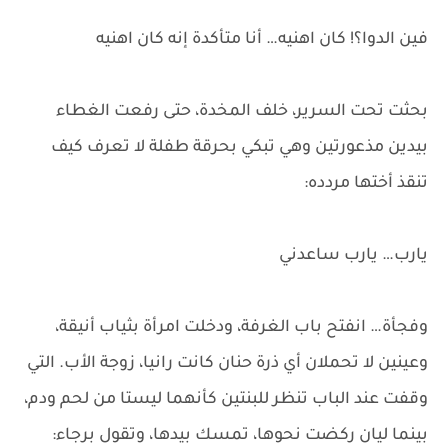
فين الدوا؟! كان اهنيه… أنا متأكدة إنه كان اهنيه
بحثت تحت السرير، خلف المخدة، حتى رفعت الغطاء
بيدين مذعورتين وهي تبكي بحرقة طفلة لا تعرف كيف
تنقذ أختها مردده:
يارب… يارب ساعدني
وفجأة… انفتح باب الغرفة، ودخلت امرأة بثياب أنيقة،
وعينين لا تحملان أي ذرة حنان كانت رانيا، زوجة الأب. التي
وقفت عند الباب تنظر للبنتين كأنهما ليستا من لحم ودم،
بينما ليان ركضت نحوها، تمسك بيدها، وتقول برجاء: