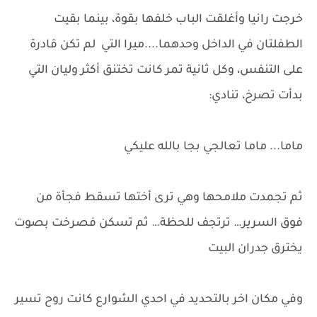
خرجت رانيا وأغلقت الباب خلفها بقوة، بينما بقيت
الطفلتان في الداخل وحدهما....ميرا التي لم تكن قادرة
على التنفس، وكل ثانية تمر كانت تختنق أكثر وليان التي
بدأت تصرخ، تنادي:
ماما... ماما تعالجي بجا بالله عليكي
ثم تجمدت ملامحها وهي ترى أختها تسقط فجأة من
فوق السرير… ترتجف للحظة… ثم تسكن فصرخت بصوت
يخترق جدران البيت
وفي مكان اخر بالتحديد في احدي الشوارع كانت روح تسير