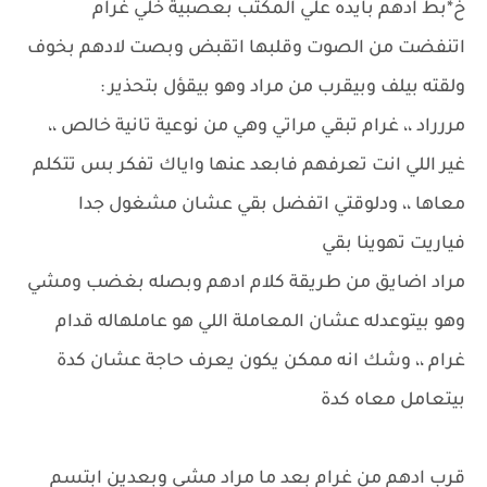
خ*بط ادهم بايده علي المكتب بعصبية خلي غرام
اتنفضت من الصوت وقلبها اتقبض وبصت لادهم بخوف
ولقته بيلف وبيقرب من مراد وهو بيقؤل بتحذير :
مررراد ،، غرام تبقي مراتي وهي من نوعية تانية خالص ،،
غير اللي انت تعرفهم فابعد عنها واياك تفكر بس تتكلم
معاها ،، ودلوقتي اتفضل بقي عشان مشغول جدا
فياريت تهوينا بقي
مراد اضايق من طريقة كلام ادهم وبصله بغضب ومشي
وهو بيتوعدله عشان المعاملة اللي هو عاملهاله قدام
غرام ،، وشك انه ممكن يكون يعرف حاجة عشان كدة
بيتعامل معاه كدة
قرب ادهم من غرام بعد ما مراد مشي وبعدين ابتسم