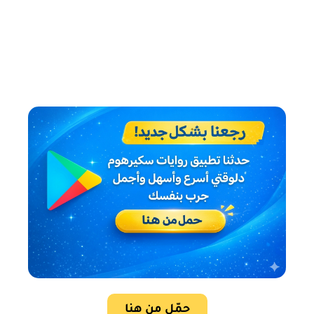
حمّل من هنا