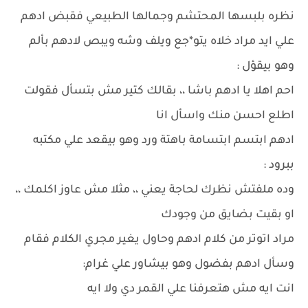
نظره بلبسها المحتشم وجمالها الطبيعي فقبض ادهم
علي ايد مراد خلاه يتو*جع ويلف وشه ويبص لادهم بألم
وهو بيقؤل :
احم اهلا يا ادهم باشا ،، بقالك كتير مش بتسأل فقولت
اطلع احسن منك واسأل انا
ادهم ابتسم ابتسامة باهتة ورد وهو بيقعد علي مكتبه
ببرود :
وده ملفتش نظرك لحاجة يعني ،، مثلا مش عاوز اكلمك ،،
او بقيت بضايق من وجودك
مراد اتوتر من كلام ادهم وحاول يغير مجري الكلام فقام
وسأل ادهم بفضول وهو بيشاور علي غرام:
انت ايه مش هتعرفنا علي القمر دي ولا ايه