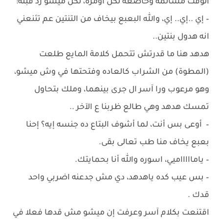
الوقت مسالمة وخاضعة لكل اومره، لكن ميشو رد قبله:
– إي ..إي.. إي، والله البعبع بيخاف من التنتين عم تئنعني
انه هدول بنتين..
هدهد هنا ما قدرتش تتحمل كلامة المايع طلعت
(المطوة) من الشراب كالعاده وفتحتها في وش ميشو،
وهو مرعوب ورا آسر ال جرى بينهما، وملك بتحاول
تمسك هدهد وهي طالع ظربنا ع الآخر ..
– أوعى بس أنت، لما أشوف البتاع ده جنسه إيه؟ إحنا
بعبع يخاف منا طب تعالى بقى.
– ياماااااميي، اسوره والله أنا بحمايتك.
– بس عيب كده ياهدهد، دي مش جدعنه اضربي واحد
قدك .
اقتنعت بكلام آسر وعرفت إن ميشو مش قدها فعلا في