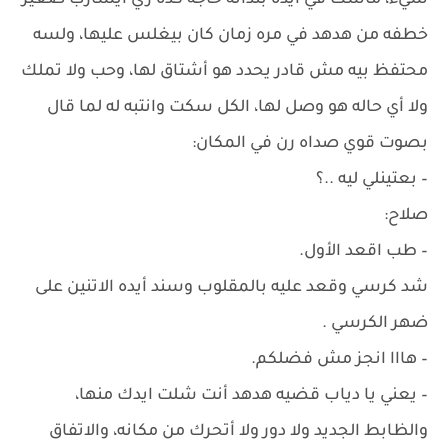
شيء، ماسك في أيده بندانه حاجه كده زي ايشارب صغير
خطفه من هدهد في مره زمان كان بيغلس عليها، ولسه
محتفظ بيه مش قادر يحدد هو أشتاق لها، وحب ولا تملك
ولا أي حاله هو وصل لها، الكل سكت وانتبه له لما قال
بصوت قوي صداه رن في المكان:
– بعتينلي ليه ..؟
صلاح:
– طب اقعد الأول.
شد كرسي وقعد عليه بالمقلوب وسند أيده الاتنين على
ضهر الكرسي .
– هااا انجز مش فضلكم.
– يعني يا دياب قضيه هدهد أنت شلت ايدك منها،
والظابط الجديد ولا دور ولا أتحرك من مكانه، والاتفاق