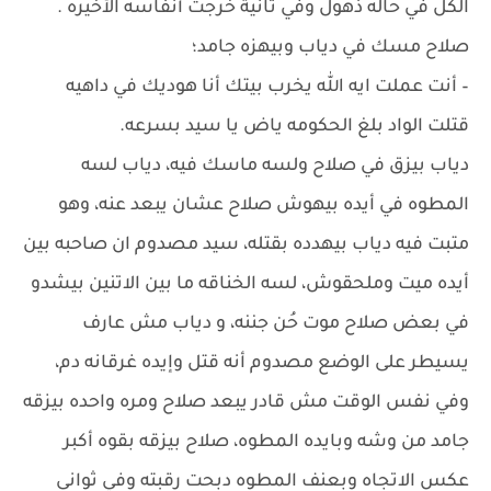
الكل في حاله ذهول وفي ثانية خرجت أنفاسه الأخيره .
صلاح مسك في دياب وبيهزه جامد؛
– أنت عملت ايه الله يخرب بيتك أنا هوديك في داهيه
قتلت الواد بلغ الحكومه ياض يا سيد بسرعه.
دياب بيزق في صلاح ولسه ماسك فيه، دياب لسه
المطوه في أيده بيهوش صلاح عشان يبعد عنه، وهو
متبت فيه دياب بيهدده بقتله، سيد مصدوم ان صاحبه بين
أيده ميت وملحقوش، لسه الخناقه ما بين الاتنين بيشدو
في بعض صلاح موت حُن جننه، و دياب مش عارف
يسيطر على الوضع مصدوم أنه قتل وإيده غرقانه دم،
وفي نفس الوقت مش قادر يبعد صلاح ومره واحده بيزقه
جامد من وشه وبايده المطوه، صلاح بيزقه بقوه أكبر
عكس الاتجاه وبعنف المطوه دبحت رقبته وفي ثوانى