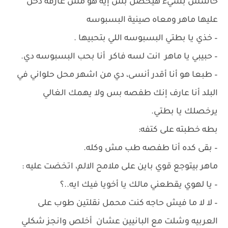
حاسس بشيء هيحصل بس إيه هو مش عارفه دخل
عليها ماهر ومعاه صينية البسبوسه
– خذي يا بطتي البسبوسه اللي بتحبيها .
– حبيبي يا ماهر انت لسه فاكر أنا بحب البسبوسه دي.
– طبعا هو أنا أقدر أنسى، دي من اشهر محل حلواني في
البلد أنا عارف إنك طفصه بس ولا يهمك الغالي
يرخصلك يا بطتي.
بطه خطبته على كتفه:
– بقى كده أنا طفصه طب مش وكله.
ماهر بيتوجع قوي باين على ملامح الالم، اتخضت عليه :
– يا لهوي يقطعني مالك يا أخويا فيك ايه..؟
– لا لا ما فيش حاجه كنت محمل نقلتين طوب على
العربيه وشلت مع البانيين عشان أخلص وانجز شكلي