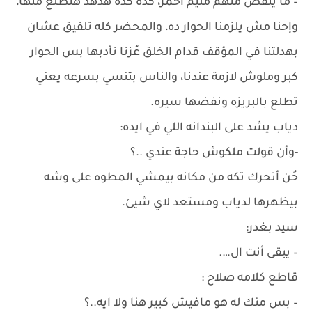
– ما ينقص منهم مليم احمر، كده كده هدهد هتطلع منها،
وإحنا مش يلزمنا الحوار ده، والمحضر كله تلفيق عشان
بهدلتنا في المؤقف قدام الخلق عُزنا نأدبها بس الحوار
كبر وملوش لازمة عندنا، والناس بتنسي بسرعه يعني
تطلع بالبريزه ونفضها سيره.
دياب يشد على البندانه اللي في ايده:
-وأن قولت ملكوش حاجة عندي ..؟
حُن أتحرك تكه من مكانه بيمشي المطوه على وشه
بيظهرها لدياب ومستعد لاي شيئ.
سيد بغدر:
– يبقى أنت ال….
قاطع كلامه صلاح :
– بس منك له هو مافيش كبير هنا ولا ايه..؟