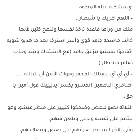
اي مشكلة تنزله المطوه.
– اللهم اغزيك يا شيطان.
ملك من وراها قاعدة تاخذ نفسها وتنهج كتير؛ لأنها
كانت ماسكه جامد قوي وآسر استرخا بعد ما هديو شويه
اتفاجؤا بميشو بيزعق جامد (مع الاشتباك وشد وجذب
ضافر منه طار )
– أي أي أي يبعتلك المخفر وقوات الأمن أن شالله …….
اضافري الناعمين انكسرو يكسر ايدييييك قول أمين يا
حق..
التلاته بصو لبعض وضحكوا كتييير على منظر ميشو، وهو
بيتمم على نفسه ويدعى ويلعن فيهم.
وفي الآخر آسر قدر يعرفهم على بعض ويصالحهم،