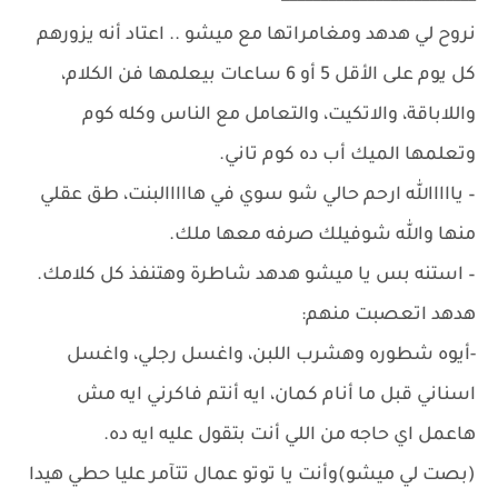
نروح لي هدهد ومغامراتها مع ميشو .. اعتاد أنه يزورهم
كل يوم على الأقل 5 أو 6 ساعات بيعلمها فن الكلام،
واللاباقة، والاتكيت، والتعامل مع الناس وكله كوم
وتعلمها الميك أب ده كوم تاني.
– يااااالله ارحم حالي شو سوي في هااااالبنت، طق عقلي
منها والله شوفيلك صرفه معها ملك.
– استنه بس يا ميشو هدهد شاطرة وهتنفذ كل كلامك.
هدهد اتعصبت منهم:
-أيوه شطوره وهشرب اللبن، واغسل رجلي، واغسل
اسناني قبل ما أنام كمان، ايه أنتم فاكرني ايه مش
هاعمل اي حاجه من اللي أنت بتقول عليه ايه ده.
(بصت لي ميشو)وأنت يا توتو عمال تتآمر عليا حطي هيدا