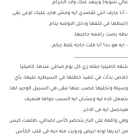
عالي شويه) ويبعد عنك ولاد الحرام.
– أنا عارف انتي تقصدي ايه ومش هارد عليك اوعي بقى
(خبطها في كتفها ودخل الاوضه ينام.
بطه بصت رافعه حاجبها:
– ايه هو ده؟ أنا قلت حاجه غلط حِكم..
__________________________
شقه كاميليا حفله زي كل يوم صافي عندها، كاميليا
خلاص بدأت في تنفيذ خطتها في السيطره عليها، بأي
وسيلة وتخليها غصب عنها تبقى هي السبيل الوحيد لها،
بتعمل كده ليه وعشان ايه السبب جواها هنعرف
هيحصل ايه فى الاخر..
وهي واقفه على البار بتحضر كأس لصافي، طلعت كيس
من ايديها لونه ابيض ودوبت منه حبه في قلب الكأس