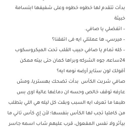
بدأت تتقدم لها خطوه خطوه وعلى شفيفها ابتسامة
خبيثة
– اتفضلي يا صافي.
– ميرسي، ها عملتلي ايه فى اتفقنا؟
– كله تمام يا صافي حبيب القلب تحت الميكروسكوب
24ساعه، جوه الشركه وبراها كمان حتى بيته ممكن
أقولك لون ستاير أرضه نومه ايه؟
صافي شربت الكأس بدأت تضحك بهستريا، ومش
عارفه توقف خالص وحسه ان دماغها عالية اوى بس
طبعا ما تعرف ايه السبب وبقت كل ليله هي اللي بتطلب
من كامليا تجب لها الكأس بنفسها؛ لأن إي كأس تاني ما
بيأثر ولا نفس المفعول، قرب عليهم شاب اسمه جاسر