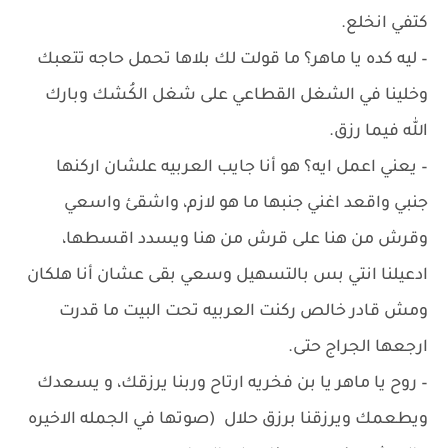
كتفي انخلع.
– ليه كده يا ماهر؟ ما قولت لك بلاها تحمل حاجه تتعبك
وخلينا في الشغل القطاعي على شغل الكُشك وبارك
الله فيما رزق.
– يعني اعمل ايه؟ هو أنا جايب العربيه علشان اركنها
جنبي واقعد اغني جنبها ما هو لازم، واشقئ واسعي
وقرش من هنا على قرش من هنا ويسدد اقسطها،
ادعيلنا انتي بس بالتسهيل وسعي بقى عشان أنا هلكان
ومش قادر خالص ركنت العربيه تحت البيت ما قدرت
ارجعها الجراج حتى.
– روح يا ماهر يا بن فخريه ارتاح وربنا يرزقك، و يسعدك
ويطعمك ويرزقنا برزق حلال (صوتها في الجمله الاخيره