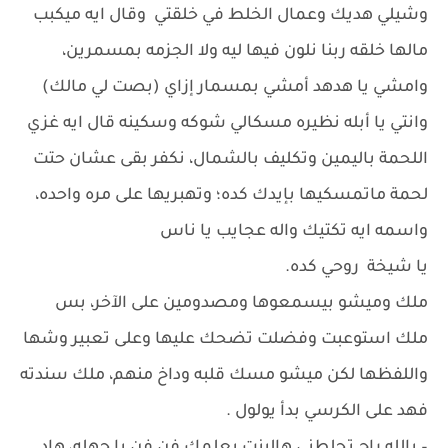
وشيلي هديك وعمال الخلط في خلقتي وقال ايه ميكبب
مالها خلقه ربنا نلون فيها ليه ولا الجزمه بمسمرين،
وامشي يا هدهد أمشي بمسمار إزاي (بصت لي مالك)
وانتي يا أبله نظيره مسكالي شوكه وسكينه قال ايه غزي
اللحمة باليمين وتكليف بالشمال، نكفر بقى عشان حتت
لحمة ماتمسكيها بإيدك كده؛ وتهبريها على مره واحده،
واسمه ايه تكتيك واله عجايب يا ناس
يا شيخة روحي كده.
ملك وميشو بيسمعوها ومصدومين على الآخر، بس
ملك استوعبت وفضلت تضحك عليها وعلى تعبير وشها
واللفظها لكن ميشو مسك قلبه وداخ منهم، ملك سندته
فهد على الكرسي بدأ يولول .