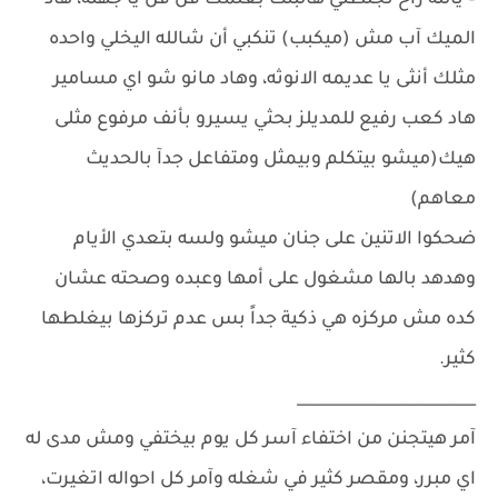
– يالله راح تجلطني هالبنت بعلمك فن فن يا جهله، هاد
الميك آب مش (ميكبب) تنكبي أن شالله اليخلي واحده
مثلك أنثى يا عديمه الانوثه، وهاد مانو شو اي مسامير
هاد كعب رفيع للمديلز بحثي يسيرو بأنف مرفوع مثلى
هيك(ميشو بيتكلم وبيمثل ومتفاعل جدآ بالحديث
معاهم)
ضحكوا الاتنين على جنان ميشو ولسه بتعدي الأيام
وهدهد بالها مشغول على أمها وعبده وصحته عشان
كده مش مركزه هي ذكية جداً بس عدم تركزها بيغلطها
كثير.
_______________________
آمر هيتجنن من اختفاء آسر كل يوم بيختفي ومش مدى له
اي مبرر، ومقصر كثير في شغله وآمر كل احواله اتغيرت،