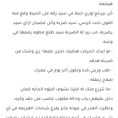
هيبلعه.
حُن بيرجع لوري خبط في سيد زقه على الحيط وقع منه
الفون تحت كرسي، سيد ضربه وحُن غضبان ازاي سيد
يضربه، حب يرد له الضربه سيد طلع مطوه رفعها في
وشه.
– لو ايدك اتحركت هخليك تحزن عليها؛ زي وشك من
ضربته هدهد.
– طب وريني كده ويكون آخر يوم في عمرك.
صلاح زعقله :
– ما تترزع منك له خلينا نشوف البلوه الجايه كمان.
دخل عليهم دياب وحاله مقلوب غضب على حقد وكره،
ونظرت الغدر في عيونه عايز يفرغ شحنات الهزيمه في أي