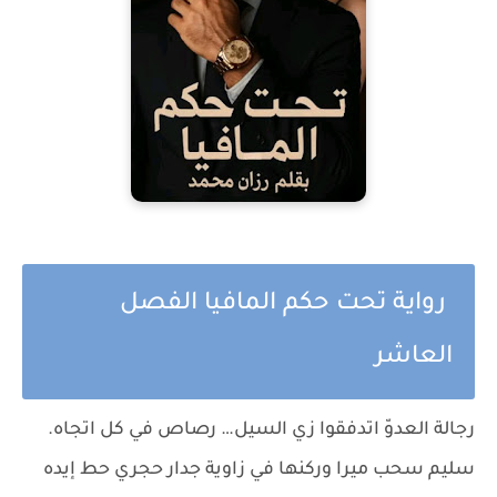
رواية تحت حكم المافيا الفصل
العاشر
رجالة العدوّ اتدفقوا زي السيل… رصاص في كل اتجاه.
سليم سحب ميرا وركنها في زاوية جدار حجري حط إيده