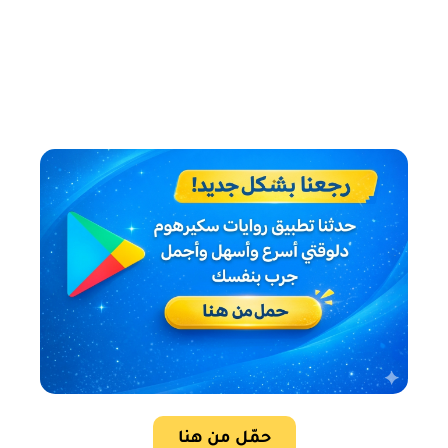
حمّل من هنا