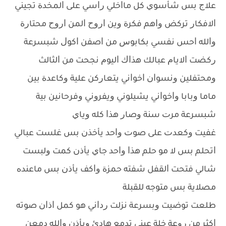
ﻋﻼﺝ ﺑﺲ ﺷﺄﺳﻮﻱ ﻛﻞ ﻣﺎﺍﺧﻠﻲ ﺭﺍﺳﻲ ﻋﻠﻰ ﺍﻟﻤﺨﺪﺓ ﺗﺠﻴﻨﻲ
ﺍﻻﻓﻜﺎﺭ ﺗﺮﻛﺾ ﻭﺍﻫﻢ ﻓﻜﺮﺓ ﻭﻳﻦ ﺍﺭﻭﺡ ﺍﻟﻤﻦ ﺍﺭﻭﺡ ﻣﺤﺘﺎﺭﺓ
ﻭﺍﻟﻠﻪ ﺍﺣﺲ ﻧﻔﺴﻲ ﺑﻜﺎﺑﻮﺱ ﻣﻦ ﺍﺻﻔﻦ ﺍﻛﻮﻝ ﺷﺒﺴﺮﻋﺔ
ﺭﻛﻀﺖ ﺍﻻﻳﺎﻡ ﻋﺒﺎﻟﻚ ﻫﺬﺍﻙ ﺍﻟﻴﻮﻡ ﻧﺠﺤﺖ ﻣﻦ ﺍﻟﺜﺎﻟﺚ
ﻭﻣﺤﺘﻔﻠﻴﻦ ﻭﻧﺴﻮﺍﻥ ﺍﺧﻮﺍﻧﻲ ﻳﺘﻌﺎﺭﻛﻦ ﻋﻠﻴﺔ ﻭﻛﺎﻋﺪﺓ ﺑﻴﻦ
ﻣﺎﻣﺎ ﻭﺑﺎﺑﺎ ﻭﺍﺧﻮﺍﻧﻲ ﻳﺸﻴﻠﻮﻧﻲ ﻭﻳﻔﺮﻭﻧﻲ ﻭﻓﺮﺣﺎﻧﻴﻦ ﺑﻴﺔ
ﺷﺒﺴﺮﻋﺔ ﻣﺮﺕ ﺳﻨﺔ ﻭﺻﺎﺭ ﻫﺬﺍ ﻛﻠﻪ ﻭﻳﺎﻱ
ﻏﻔﻴﺖ ﻭﻛﻌﺪﺕ ﻋﻠﻰ ﺻﻮﺕ ﻭﺍﺣﺪ ﻳﺄﺧﺬﻥ ﺑﺲ ﻏﻠﺴﺖ ﻋﺒﺎﻟﻲ
ﺍﺗﺤﻠﻢ ﺑﺲ ﻻ ﻣﻮ ﺣﻠﻢ ﻫﺬﺍ ﻭﺍﺣﺪ ﺟﺎﻱ ﻳﺄﺫﻥ ﻛﻤﺖ ﻭﻟﺒﺴﺖ
ﺷﺎﻟﻲ ﻓﺘﺤﺖ ﺍﻟﻘﻔﻞ ﺷﻔﺘﻪ ﺣﻤﺰﺓ ﻭﺍﻛﻒ ﻳﺄﺫﻥ ﺑﺲ ﻣﺎﻋﻨﺪﻩ
ﻣﺼﻼﻳﺔ ﺑﺲ ﻣﺘﻮﺟﻪ ﻟﻠﻘﺒﻠﺔ
ﻃﻠﻌﺖ ﺗﻮﺿﻴﺖ ﻭﺑﺴﺮﻋﺔ ﻧﺰﻟﺖ ﺭﺩﺍﻧﻲ ﻫﻮ ﻛﻤﻞ ﺍﺫﺍﻥ ﺻﻮﺗﻪ
ﺍﻛﺜﺮ ﻣﻦ ﺭﻭﻋﺔ ﺧﻠﺔ ﻋﻴﻨﻲ ﺗﺪﻣﻊ ﻫﺎﺩﺉ ﻭﻳﺄﺫﻥ ﻭﺍﻟﻠﻪ ﺩﻣﻌﻦ