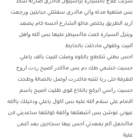
ﺷﺮﺑﺖ ﻋﻼﺝ ﺑﺎﻟﺴﻴﺎﺭﺓ ﺑﺮﺍﺳﻴﺘﻮﻝ ﻣﺎﺍﺩﺭﻱ ﺻﺎﺭﻟﻪ ﺷﻜﺪ
ﺑﺲ ﻣﻨﺘﻬﻴﺔ ﻣﺪﺗﻪ ﻭﺍﻧﻲ ﻣﺎﺍﺩﺭﻱ ﺳﻔﺘﺘﻠﻲ ﺣﺒﺎﻳﺘﻴﻦ ﻭﺭﺟﻌﺖ
ﺍﺭﻳﺪ ﺍﻟﻄﺮﻳﻖ ﻳﺨﻠﺺ ﻣﺎﻛﻮ ﺍﻟﺸﺎﺭﻉ ﺍﺣﺴﻪ ﻛﺎﻡ ﻳﺼﻌﺪ
ﻭﻳﻨﺰﻝ ﺍﻟﺴﻴﺎﺭﺓ ﻛﻤﺖ ﻣﺎﺍﺳﻴﻄﺮ ﻋﻠﻴﻬﺎ ﺑﺲ ﺍﻟﻠﻪ ﻭﺍﻫﻞ
ﺍﻟﺒﻴﺖ ﻭﻛﻔﻮﻟﻲ ﻣﺎﺩﺧﻠﺖ ﺑﺎﻟﺤﺎﻳﻂ
ﺍﺣﺲ ﺑﻄﻨﻲ ﺗﺘﻜﻄﻊ ﺑﺎﻟﻜﻮﺓ ﻭﺻﻠﺖ ﻟﻠﺒﻴﺖ ﺑﺄﻟﻒ ﻳﺎﻋﻠﻲ
ﺣﺴﻴﺖ ﺧﺸﻤﻲ ﻃﻚ ﺩﻡ ﺑﺲ ﻣﺎﺍﻛﺪﺭ ﺍﺻﻴﺢ ﺭﺩﺕ ﺍﺭﻭﺡ
ﻟﻠﻐﺮﻓﺔ ﺣﺘﻰ ﺭﻳﺎ ﺗﻨﺘﺒﻪ ﻣﺎﻛﺪﺭﺕ ﺍﻭﺻﻞ ﺑﺎﻟﺼﺎﻟﺔ ﻭﻃﺤﺖ
ﺣﺴﻴﺖ ﺭﺍﺳﻲ ﺍﻧﺮﻛﻊ ﺑﺎﻟﻜﺎﻉ ﻗﻮﻱ ﻇﻠﻴﺖ ﺍﺻﻴﺢ ﺑﺄﺳﻢ
ﺍﻻﻣﺎﻡ ﻋﻠﻲ ﺳﻼﻡ ﺍﻟﻠﻪ ﻋﻠﻴﻪ ﺑﺲ ﺍﻛﻮﻝ ﻳﺎﻋﻠﻲ ﻭﺩﺧﻴﻠﻚ ﻳﺎﺍﻟﻠﻪ
ﻋﻴﻮﻧﻲ ﻏﻮﺷﻦ ﺑﺲ ﺍﻧﺘﺒﻬﺘﻠﻬﺎ ﻭﺍﻛﻔﺔ ﻛﻮﻟﺘﻠﻬﺎ ﺳﺎﻋﺪﻳﻨﻲ ﻻﻥ
ﻣﺎﺍﺗﺤﻤﻞ ﺍﻟﻢ ﺑﻤﻌﺪﺗﻲ ﺍﺣﺲ ﺑﻴﻬﺎ ﺳﺠﺎﺟﻴﻦ ﺑﻌﺪ ﺍﻏﻤﻰ
ﻋﻠﻴﺔ