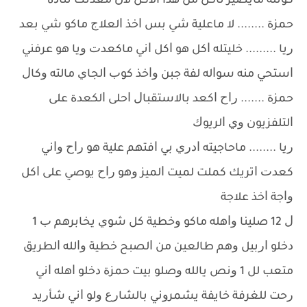
ﻛﻮﺗﻠﻪ ﻣﺎﻳﺼﻴﺮ ﺗﺎﻛﻞ ﻣﻦ ﻫﺬﺍ ﺍﻻﻛﻞ ﻻﻥ ﻣﻌﺪﺗﻚ ﺗﺘﺄﺫﺓ
ﺣﻤﺰﺓ ........ ﻻ ﻣﺎﻋﻠﻴﺔ ﺷﻲ ﺑﺲ ﺍﺧﺬ ﺍﻟﻌﻼﺝ ﻣﺎﻛﻮ ﺷﻲ ﺑﻌﺪ
ﺭﻳﺎ ......... ﺧﻠﻴﺘﻠﻪ ﺍﻛﻞ ﻫﻮ ﺍﻛﻞ ﺍﻧﻲ ﻣﺎﻛﻌﺪﺕ ﻭﻳﺎ ﻫﻮ ﻋﺮﻓﻨﻲ
ﺍﺳﺘﺤﻲ ﻣﻨﻪ ﺳﻮﺍﻟﻪ ﻟﻔﺔ ﺟﺒﻦ ﻭﺍﺧﺬ ﻛﻮﺏ ﺍﻟﺠﺎﻱ ﻣﺎﻟﺘﻪ ﻭﻛﺎﻝ
ﺣﻤﺰﺓ ....... ﺭﺍﺡ ﺍﻛﻌﺪ ﺑﺎﻻﺳﺘﻘﺒﺎﻝ ﺍﺣﻠﻰ ﺍﻟﻜﻌﺪﺓ ﻋﻠﻰ
ﺍﻟﺘﻠﻔﺰﻳﻮﻥ ﻭﻱ ﺍﻟﺮﻳﻮﻙ
ﺭﻳﺎ ........ ﻣﺎﺣﺎﺟﻴﺘﻪ ﺍﺩﺭﻱ ﺑﻲ ﺍﻓﺘﻬﻢ ﻋﻠﻴﺔ ﻫﻮ ﺭﺍﺡ ﻭﺍﻧﻲ
ﻛﻌﺪﺕ ﺍﺗﺮﻳﻚ ﻛﻤﻠﺖ ﻟﻤﻴﺖ ﺍﻟﻤﻴﺰ ﻭﻫﻮ ﺭﺍﺡ ﻳﻮﺻﻲ ﻋﻠﻰ ﺍﻛﻞ
ﻭﺍﺟﺔ ﺍﺧﺬ ﻋﻼﺟﺔ
ﻝ 12 ﺻﻠﻴﻨﺎ ﻭﺍﻫﻠﻪ ﻣﺎﻛﻮ ﻭﺧﻄﻴﺔ ﻛﻞ ﺷﻮﻱ ﻳﺨﺎﺑﺮﻫﻢ ﺏ 1
ﺩﺧﻠﻮ ﺍﺭﺑﻴﻞ ﻭﻫﻢ ﻃﺎﻟﻌﻴﻦ ﻣﻦ ﺍﻟﺼﺒﺢ ﺧﻄﻴﺔ ﻭﺍﻟﻠﻪ ﺍﻟﻄﺮﻳﻖ
ﻣﺘﻌﺐ ﻟﻞ 1 ﻭﻧﺺ ﻳﺎﻟﻠﻪ ﻭﺻﻠﻮ ﺑﻴﺖ ﺣﻤﺰﺓ ﺩﺧﻠﻮ ﺍﻫﻠﻪ ﺍﻧﻲ
ﺭﺣﺖ ﻟﻠﻐﺮﻓﺔ ﺧﺎﻳﻔﺔ ﻳﺸﻤﺮﻭﻧﻲ ﺑﺎﻟﺸﺎﺭﻉ ﻭﻟﻮ ﺍﻧﻲ ﺷﺄﺭﻳﺪ