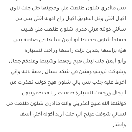
ﺑﺲ ﻣﺎﺍﺩﺭﻱ ﺷﻠﻮﻥ ﻃﻠﻌﺖ ﻣﻨﻲ ﻭﺣﺠﻴﺘﻬﺎ ﺣﺘﻰ ﺟﻨﺖ ﻧﺎﻭﻱ
ﺍﻛﻮﻝ ﺍﺧﺘﻲ ﻭﻛﻞ ﺍﻟﻄﺮﻳﻖ ﺍﻛﻮﻝ ﺭﺍﺡ ﺍﻛﻮﻟﻪ ﺍﺧﺘﻲ ﺑﺲ ﻣﻦ
ﺳﺄﻟﻨﻲ ﻛﻮﺗﻠﻪ ﻣﺮﺗﻲ ﻣﺪﺭﻱ ﺷﻠﻮﻥ ﻃﻠﻌﺖ ﻣﻨﻲ ﻇﻠﻴﺖ
ﻣﺘﻔﺎﺟﺄ ﺷﻠﻮﻥ ﺣﺠﻴﺘﻬﺎ ﺍﺑﻮ ﺍﻳﻤﻦ ﺳﺄﻟﻬﺎ ﻫﻲ ﺻﺎﻓﻨﺔ ﺑﺲ
ﻫﺰﺓ ﺑﺮﺍﺳﻬﺎ ﺑﻌﺪﻳﻦ ﻧﺰﻟﺖ ﺭﺍﺳﻬﺎ ﻭﺭﺍﺣﺖ ﻟﻠﺴﻴﺎﺭﺓ
ﻭﺍﺑﻮ ﺍﻳﻤﻦ ﭼﻠﺐ ﻟﻴﺶ ﻫﻴﺞ ﻭﺟﻬﻬﺎ ﻭﺷﺒﻴﻬﺎ ﻭﻋﻨﺪﻛﻢ ﺟﻬﺎﻝ
ﻭﺷﻮﻛﺖ ﺗﺰﻭﺟﺘﻮ ﻭﻣﻨﻴﻦ ﻫﻲ ﺷﻜﺪ ﻳﺴﺄﻝ ﺭﺣﻤﺔ ﻻﻟﻠﻪ ﻭﺍﻧﻲ
ﺍﺧﺮﻁ ﻋﻠﻴﻪ ﭼﺬﺏ ﺑﺲ ﺑﺎﻟﻲ ﺷﻠﻮﻥ ﻫﻴﺞ ﻛﻮﻟﺖ ﺗﻌﺬﺭﺕ ﻣﻦ
ﺍﻟﺮﺟﺎﻝ ﻭﺭﺟﻌﺖ ﻟﻠﺴﻴﺎﺭﺓ ﺻﻌﺪﺕ ﺭﻳﺎ ﻣﺪﻧﻜﺔ ﻭﺗﺒﭽﻲ
ﻛﻮﻟﺘﻠﻬﺎ ﺍﻟﻠﻪ ﻋﻠﻴﺞ ﺍﻋﺬﺭﻳﻨﻲ ﻭﺍﻟﻠﻪ ﻣﺎﺍﺩﺭﻱ ﺷﻠﻮﻥ ﻃﻠﻌﺖ ﻣﻦ
ﻟﺴﺎﻧﻲ ﺷﻮﻓﺖ ﻋﻴﻨﺞ ﺍﻧﻲ ﺟﻨﺖ ﺍﺭﻳﺪ ﺍﻛﻮﻟﻪ ﺍﺧﺘﻲ ﺍﺳﻒ
ﻭﺍﻋﺘﺬﺭ