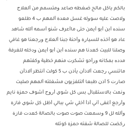
ﺑﺎﻟﻜﻢ ﻳﺎﻛﻞ ﻣﺎﻟﺢ ﺿﻐﻄﻪ ﺻﺎﻋﺪ ﻭﻣﺘﺴﻤﻢ ﻣﻦ ﺍﻟﻌﻼﺝ
ﻭﻻﺻﺖ ﻋﻠﻴﻪ ﺳﻮﻭﻟﻪ ﻏﺴﻞ ﻣﻌﺪﺓ ﺍﻟﻤﻬﻢ ﺏ 4 ﻃﻠﻌﻮ
ﺳﻨﺪﻩ ﺍﺑﻦ ﺍﺑﻮ ﺍﻳﻤﻦ ﺣﺘﻰ ﻣﺎﺍﻋﺮﻑ ﺷﻨﻮ ﺍﺳﻤﻪ ﺍﻟﻠﻪ ﺷﺎﻫﺪ
ﻋﺎﺩ ﻫﻮ ﺍﺧﺬﻩ ﻟﻠﺴﻴﺎﺭﺓ ﻭﺍﺣﻨﺔ ﺟﺒﻨﺎ ﺍﻟﻌﻼﺝ ﻭﺭﺟﻌﻨﺎ ﻫﻮ ﻏﺎﻓﻲ
ﻭﺻﻠﻨﺎ ﻟﻠﺒﻴﺖ ﻛﻌﺪﻧﺎ ﻫﻢ ﺳﻨﺪﻩ ﺍﺑﻦ ﺍﺑﻮ ﺍﻳﻤﻦ ﻭﺩﺧﻠﻪ ﻟﻠﻐﺮﻓﺔ
ﻣﺪﺩﻩ ﺑﻤﻜﺎﻧﻪ ﻭﺭﺍﺣﻮ ﺗﺸﻜﺮﺕ ﻣﻨﻬﻢ ﺧﻄﻴﺔ ﻭﻛﻔﺘﻬﻢ
ﻣﺎﺗﻨﺴﻲ ﺭﺟﻌﺖ ﺍﻻﺫﺍﻥ ﻳﺄﺫﻥ ﺏ 5 ﻛﻮﻟﺖ ﺍﻧﺘﻈﺮ ﺍﻻﺫﺍﻥ
ﺻﺎﺭﺕ 5 ﺍﺫﻥ ﻃﺒﻌﺎ ﺍﻟﺘﻠﻔﺰﻳﻮﻥ ﻣﺸﻐﻠﺘﻪ ﺍﻟﻤﻬﻢ ﺻﻠﻴﺖ
ﻭﻧﻤﺖ ﺑﺎﻻﺳﺘﻘﺒﺎﻝ ﺑﺲ ﻛﻞ ﺷﻮﻱ ﺍﺭﻭﺡ ﺍﺷﻮﻑ ﺣﻤﺰﺓ ﻧﺎﻳﻢ
ﻭﺍﺭﺟﻊ ﺍﻏﻔﻰ ﺍﻧﻲ ﺍﺫﺍ ﺍﺧﻠﻲ ﺷﻲ ﺑﺒﺎﻟﻲ ﺍﻇﻞ ﻛﻞ ﺷﻮﻱ ﻓﺎﺯﺓ
ﻭﺍﻟﻠﻪ ﻟﻞ 9 ﻭﺳﻤﻌﺖ ﺻﻮﺕ ﺻﻮﺕ ﺑﺎﻟﺼﺎﻟﺔ ﻛﻌﺪﺕ ﻓﺎﺯﺓ
ﺭﻛﻀﺖ ﻟﻠﺼﺎﻟﺔ ﺷﻔﺘﻪ ﺣﻤﺰﺓ ﻛﻮﺗﻠﻪ