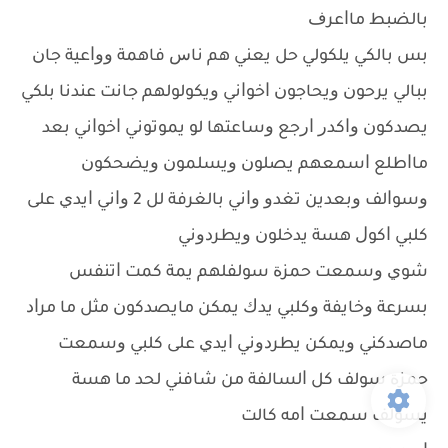
ﺑﺎﻟﻀﺒﻂ ﻣﺎﺍﻋﺮﻑ
ﺑﺲ ﺑﺎﻟﻜﻲ ﻳﻠﻜﻮﻟﻲ ﺣﻞ ﻳﻌﻨﻲ ﻫﻢ ﻧﺎﺱ ﻓﺎﻫﻤﺔ ﻭﻭﺍﻋﻴﺔ ﺟﺎﻥ
ﺑﺒﺎﻟﻲ ﻳﺮﺣﻮﻥ ﻭﻳﺤﺎﺟﻮﻥ ﺍﺧﻮﺍﻧﻲ ﻭﻳﻜﻮﻟﻮﻟﻬﻢ ﺟﺎﻧﺖ ﻋﻨﺪﻧﺎ ﺑﻠﻜﻲ
ﻳﺼﺪﻛﻮﻥ ﻭﺍﻛﺪﺭ ﺍﺭﺟﻊ ﻭﺳﺎﻋﺘﻬﺎ ﻟﻮ ﻳﻤﻮﺗﻮﻧﻲ ﺍﺧﻮﺍﻧﻲ ﺑﻌﺪ
ﻣﺎﺍﻃﻠﻊ ﺍﺳﻤﻌﻬﻢ ﻳﺼﻠﻮﻥ ﻭﻳﺴﻠﻤﻮﻥ ﻭﻳﻀﺤﻜﻮﻥ
ﻭﺳﻮﺍﻟﻒ ﻭﺑﻌﺪﻳﻦ ﺗﻐﺪﻭ ﻭﺍﻧﻲ ﺑﺎﻟﻐﺮﻓﺔ ﻟﻞ 2 ﻭﺍﻧﻲ ﺍﻳﺪﻱ ﻋﻠﻰ
ﻛﻠﺒﻲ ﺍﻛﻮﻝ ﻫﺴﺔ ﻳﺪﺧﻠﻮﻥ ﻭﻳﻄﺮﺩﻭﻧﻲ
ﺷﻮﻱ ﻭﺳﻤﻌﺖ ﺣﻤﺰﺓ ﺳﻮﻟﻔﻠﻬﻢ ﻳﻤﺔ ﻛﻤﺖ ﺍﺗﻨﻔﺲ
ﺑﺴﺮﻋﺔ ﻭﺧﺎﻳﻔﺔ ﻭﻛﻠﺒﻲ ﻳﺪﻙ ﻳﻤﻜﻦ ﻣﺎﻳﺼﺪﻛﻮﻥ ﻣﺜﻞ ﻣﺎ ﻣﺮﺍﺩ
ﻣﺎﺻﺪﻛﻨﻲ ﻭﻳﻤﻜﻦ ﻳﻄﺮﺩﻭﻧﻲ ﺍﻳﺪﻱ ﻋﻠﻰ ﻛﻠﺒﻲ ﻭﺳﻤﻌﺖ
ﺣﻤﺰﺓ ﺳﻮﻟﻒ ﻛﻞ ﺍﻟﺴﺎﻟﻔﺔ ﻣﻦ ﺷﺎﻓﻨﻲ ﻟﺤﺪ ﻣﺎ ﻫﺴﺔ
ﻳﺴﻮﻟﻒ ﺳﻤﻌﺖ ﺍﻣﻪ ﻛﺎﻟﺖ