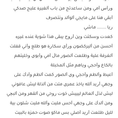
ﻭﺭﺍﺱ ﺍﻣﻲ ﻭﻣﻦ ﺳﺎﻋﺪﺗﺞ ﻣﻦ ﺑﺎﺏ ﺍﻟﻐﻴﺮﺓ ﻋﻠﻴﺞ ﺻﺪﻛﻲ
ﺍﺑﻘﻲ ﻫﻨﺎ ﻋﻠﻰ ﻣﺎﻳﺠﻲ ﺍﻟﻮﺍﻟﺪ ﻭﻧﺘﺼﺮﻑ
ﺭﻳﺎ ....... ﻣﺎﺷﻲ
ﻛﻌﺪﺕ ﻭﺳﻜﺘﺖ ﻭﻳﻦ ﺍﺭﻭﺡ ﻳﺒﻘﻰ ﻫﺬﺍ ﺷﻮﻳﺔ ﻋﻨﺪﻩ ﻏﻴﺮﻩ
ﺍﺣﺴﻦ ﻣﻦ ﺍﻟﻴﺮﻛﻀﻮﻥ ﻭﺭﺍﻱ ﺳﻜﺎﺭﺓ ﻫﻮ ﻃﻠﻊ ﻭﺍﻧﻲ ﻗﻔﻠﺖ
ﺍﻟﻐﺮﻓﺔ ﻋﻠﻴﺔ ﻭﻃﻠﻌﺖ ﺍﻟﺼﻮﺭ ﻣﺎﻝ ﺍﻣﻲ ﻭﺍﺑﻮﻱ ﻭﺧﻠﻴﺘﻬﻢ
ﺑﺎﻟﻜﺎﻉ ﻭﺍﺣﺠﻲ ﻭﻳﺎﻫﻢ ﻣﺜﻞ ﺍﻟﻤﺨﺒﻠﺔ
ﺍﻋﻴﻂ ﻭﺍﻟﻄﻢ ﻭﺍﺣﺠﻲ ﻭﻱ ﺍﻟﺼﻮﺭ ﻛﻤﺖ ﺍﻟﻄﻢ ﻭﺍﺩﻙ ﻋﻠﻰ
ﻭﺟﻬﻲ ﺍﺭﻳﺪ ﺍﻟﻠﻪ ﻳﺎﺧﺬ ﻋﻤﺮﻱ ﻣﺘﺖ ﻣﻦ ﺍﻟﺬﻟﺔ ﻟﻴﺶ ﻋﺎﻓﻮﻧﻲ
ﻟﻴﺶ ﻟﺬﻝ ﺍﻟﻌﺎﻟﻢ ﻟﻴﻴﻴﺶ ﺧﻮﺕ ﺭﻭﺣﻲ ﻣﻦ ﺍﻟﻘﻬﺮ ﻭﻣﻦ ﺍﻟﺒﭽﻲ
ﻭﻣﻦ ﺍﻟﺪﻙ ﻋﻠﻰ ﻭﺟﻬﻲ ﺍﺣﺲ ﻣﻠﻴﺖ ﻭﺍﻟﻠﻪ ﻣﻠﻴﺖ ﺷﻠﻮﻥ ﺑﻴﺔ
ﻟﻠﻴﻞ ﻃﻠﻌﺖ ﺍﺭﻳﺪ ﺍﺻﻠﻲ ﺑﺲ ﻣﺎﻛﻮ ﺻﻮﺕ ﺣﻤﺰﺓ ﺑﺎﻟﺒﻴﺖ