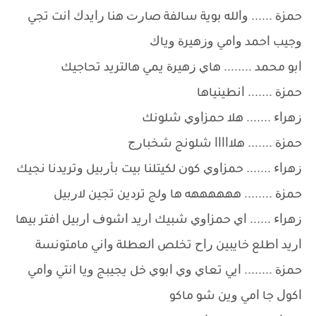
ﺣﻤﺰﺓ ...... ﻭﺍﻟﻠﻪ ﺑﻮﻳﺔ ﺳﺎﻟﻔﺔ ﺻﺎﺭﺕ ﻫﻨﺎ ﺭﺍﻳﺪﻙ ﺍﻧﺖ ﺗﺠﻲ
ﻭﺟﻴﺐ ﺍﺣﻤﺪ ﻭﺍﻣﻲ ﻭﺯﻫﻴﺮﺓ ﻭﻳﺎﻙ
ﺍﺑﻮ ﻣﺤﻤﺪ ........ ﻫﺎﻱ ﺯﻫﻴﺮﺓ ﻳﻤﻲ ﻫﺎﻟﺘﺮﻳﺪ ﺗﺤﺎﺟﻴﻚ
ﺣﻤﺰﺓ ....... ﺍﻧﻄﻴﻨﻴﺎﻫﺎ
ﺯﻫﺮﺍﺀ ....... ﻫﻼ ﺣﻤﺰﺍﻭﻱ ﺷﻠﻮﻧﻚ
ﺣﻤﺰﺓ ....... ﻫﻼﺍﺍﺍﺍ ﺷﻠﻮﻧﺞ ﺷﺨﺒﺎﺭﺝ
ﺯﻫﺮﺍﺀ ....... ﺣﻤﺰﺍﻭﻱ ﻛﻮﻥ ﻟﻜﻴﺘﻠﻨﺎ ﺑﻴﺖ ﺑﺄﺭﺑﻴﻞ ﻭﺗﺮﻳﺪﻧﺎ ﻧﺠﻴﻚ
ﺣﻤﺰﺓ ........ ﻫﻬﻬﻬﻬﻬﻪ ﻫﺎ ﻭﻟﺞ ﺗﺮﺩﻳﻦ ﺗﺠﻴﻦ ﻻﺭﺑﻴﻞ
ﺯﻫﺮﺍﺀ ...... ﺍﻱ ﺣﻤﺰﺍﻭﻱ ﺷﺒﻴﻚ ﺍﺭﻳﺪ ﺍﺷﻮﻑ ﺍﺭﺑﻴﻞ ﺍﻓﺘﺮ ﺑﻴﻬﺎ
ﺍﺭﻳﺪ ﺍﻃﻠﻊ ﺧﺎﻳﺒﻴﻦ ﺭﺍﺡ ﺗﺨﻠﺺ ﺍﻟﻌﻄﻠﺔ ﻭﺍﻧﻲ ﻣﺎﻣﺘﻮﻧﺴﺔ
ﺣﻤﺰﺓ ........ ﺍﻳﻲ ﺗﻌﺎﻱ ﻭﻱ ﺍﺑﻮﻱ ﺧﻞ ﻳﺠﻴﺒﺞ ﻭﻳﺎ ﺍﻧﺘﻲ ﻭﺍﻣﻲ
ﺍﻛﻮﻝ ﺟﺎ ﺍﻣﻲ ﻭﻳﻦ ﺷﻮ ﻣﺎﻛﻮ