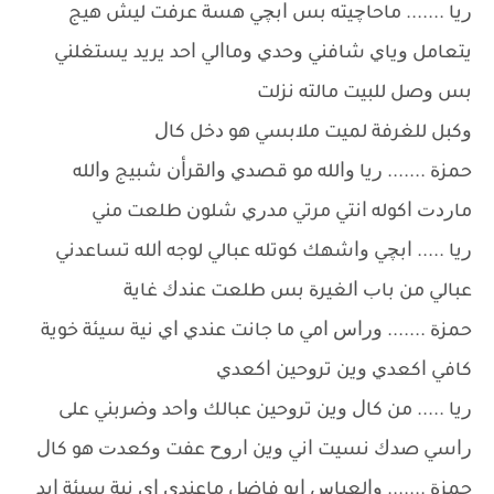
ﺭﻳﺎ ....... ﻣﺎﺣﺎﭼﻴﺘﻪ ﺑﺲ ﺍﺑﭽﻲ ﻫﺴﺔ ﻋﺮﻓﺖ ﻟﻴﺶ ﻫﻴﺞ
ﻳﺘﻌﺎﻣﻞ ﻭﻳﺎﻱ ﺷﺎﻓﻨﻲ ﻭﺣﺪﻱ ﻭﻣﺎﺍﻟﻲ ﺍﺣﺪ ﻳﺮﻳﺪ ﻳﺴﺘﻐﻠﻨﻲ
ﺑﺲ ﻭﺻﻞ ﻟﻠﺒﻴﺖ ﻣﺎﻟﺘﻪ ﻧﺰﻟﺖ
ﻭﻛﺒﻞ ﻟﻠﻐﺮﻓﺔ ﻟﻤﻴﺖ ﻣﻼﺑﺴﻲ ﻫﻮ ﺩﺧﻞ ﻛﺎﻝ
ﺣﻤﺰﺓ ....... ﺭﻳﺎ ﻭﺍﻟﻠﻪ ﻣﻮ ﻗﺼﺪﻱ ﻭﺍﻟﻘﺮﺃﻥ ﺷﺒﻴﺞ ﻭﺍﻟﻠﻪ
ﻣﺎﺭﺩﺕ ﺍﻛﻮﻟﻪ ﺍﻧﺘﻲ ﻣﺮﺗﻲ ﻣﺪﺭﻱ ﺷﻠﻮﻥ ﻃﻠﻌﺖ ﻣﻨﻲ
ﺭﻳﺎ ..... ﺍﺑﭽﻲ ﻭﺍﺷﻬﻚ ﻛﻮﺗﻠﻪ ﻋﺒﺎﻟﻲ ﻟﻮﺟﻪ ﺍﻟﻠﻪ ﺗﺴﺎﻋﺪﻧﻲ
ﻋﺒﺎﻟﻲ ﻣﻦ ﺑﺎﺏ ﺍﻟﻐﻴﺮﺓ ﺑﺲ ﻃﻠﻌﺖ ﻋﻨﺪﻙ ﻏﺎﻳﺔ
ﺣﻤﺰﺓ ....... ﻭﺭﺍﺱ ﺍﻣﻲ ﻣﺎ ﺟﺎﻧﺖ ﻋﻨﺪﻱ ﺍﻱ ﻧﻴﺔ ﺳﻴﺌﺔ ﺧﻮﻳﺔ
ﻛﺎﻓﻲ ﺍﻛﻌﺪﻱ ﻭﻳﻦ ﺗﺮﻭﺣﻴﻦ ﺍﻛﻌﺪﻱ
ﺭﻳﺎ ..... ﻣﻦ ﻛﺎﻝ ﻭﻳﻦ ﺗﺮﻭﺣﻴﻦ ﻋﺒﺎﻟﻚ ﻭﺍﺣﺪ ﻭﺿﺮﺑﻨﻲ ﻋﻠﻰ
ﺭﺍﺳﻲ ﺻﺪﻙ ﻧﺴﻴﺖ ﺍﻧﻲ ﻭﻳﻦ ﺍﺭﻭﺡ ﻋﻔﺖ ﻭﻛﻌﺪﺕ ﻫﻮ ﻛﺎﻝ
ﺣﻤﺰﺓ ....... ﻭﺍﻟﻌﺒﺎﺱ ﺍﺑﻮ ﻓﺎﺿﻞ ﻣﺎﻋﻨﺪﻱ ﺍﻱ ﻧﻴﺔ ﺳﻴﺌﺔ ﺍﺑﺪ