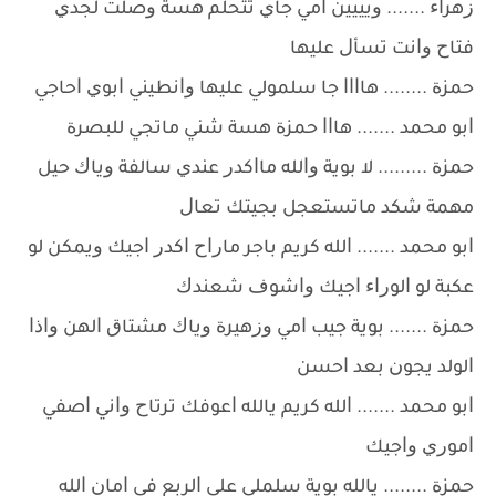
ﺯﻫﺮﺍﺀ ....... ﻭﻳﻴﻴﻴﻦ ﺍﻣﻲ ﺟﺎﻱ ﺗﺘﺤﻠﻢ ﻫﺴﺔ ﻭﺻﻠﺖ ﻟﺠﺪﻱ
ﻓﺘﺎﺡ ﻭﺍﻧﺖ ﺗﺴﺄﻝ ﻋﻠﻴﻬﺎ
ﺣﻤﺰﺓ ........ ﻫﺎﺍﺍﺍ ﺟﺎ ﺳﻠﻤﻮﻟﻲ ﻋﻠﻴﻬﺎ ﻭﺍﻧﻄﻴﻨﻲ ﺍﺑﻮﻱ ﺍﺣﺎﺟﻲ
ﺍﺑﻮ ﻣﺤﻤﺪ ....... ﻫﺎﺍﺍ ﺣﻤﺰﺓ ﻫﺴﺔ ﺷﻨﻲ ﻣﺎﺗﺠﻲ ﻟﻠﺒﺼﺮﺓ
ﺣﻤﺰﺓ ......... ﻻ ﺑﻮﻳﺔ ﻭﺍﻟﻠﻪ ﻣﺎﺍﻛﺪﺭ ﻋﻨﺪﻱ ﺳﺎﻟﻔﺔ ﻭﻳﺎﻙ ﺣﻴﻞ
ﻣﻬﻤﺔ ﺷﻜﺪ ﻣﺎﺗﺴﺘﻌﺠﻞ ﺑﺠﻴﺘﻚ ﺗﻌﺎﻝ
ﺍﺑﻮ ﻣﺤﻤﺪ ....... ﺍﻟﻠﻪ ﻛﺮﻳﻢ ﺑﺎﺟﺮ ﻣﺎﺭﺍﺡ ﺍﻛﺪﺭ ﺍﺟﻴﻚ ﻭﻳﻤﻜﻦ ﻟﻮ
ﻋﻜﺒﺔ ﻟﻮ ﺍﻟﻮﺭﺍﺀ ﺍﺟﻴﻚ ﻭﺍﺷﻮﻑ ﺷﻌﻨﺪﻙ
ﺣﻤﺰﺓ ....... ﺑﻮﻳﺔ ﺟﻴﺐ ﺍﻣﻲ ﻭﺯﻫﻴﺮﺓ ﻭﻳﺎﻙ ﻣﺸﺘﺎﻕ ﺍﻟﻬﻦ ﻭﺍﺫﺍ
ﺍﻟﻮﻟﺪ ﻳﺠﻮﻥ ﺑﻌﺪ ﺍﺣﺴﻦ
ﺍﺑﻮ ﻣﺤﻤﺪ ....... ﺍﻟﻠﻪ ﻛﺮﻳﻢ ﻳﺎﻟﻠﻪ ﺍﻋﻮﻓﻚ ﺗﺮﺗﺎﺡ ﻭﺍﻧﻲ ﺍﺻﻔﻲ
ﺍﻣﻮﺭﻱ ﻭﺍﺟﻴﻚ
ﺣﻤﺰﺓ ........ ﻳﺎﻟﻠﻪ ﺑﻮﻳﺔ ﺳﻠﻤﻠﻲ ﻋﻠﻰ ﺍﻟﺮﺑﻊ ﻓﻲ ﺍﻣﺎﻥ ﺍﻟﻠﻪ