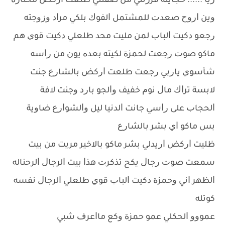
ﺭﻳﺎ ...... ﺣﺠﺎﻳﺘﻪ ﻓﺰﺯﺗﻨﻲ ﻣﻦ ﺻﻔﻨﺘﻲ ﻃﻠﻌﺖ ﺍﺭﻛﺾ ﻣﺤﺘﺎﺭﺓ
ﻭﻳﻦ ﺍﺭﻭﺡ ﺻﻌﺪﺕ ﻟﻠﻤﺸﺘﻤﻞ ﺍﻟﻔﻮﻙ ﺑﻠﻜﻲ ﻣﺮﺍﺩ ﻭﺯﻭﺟﺘﻪ
ﺭﺟﻌﻮ ﺩﻛﻴﺖ ﺍﻟﺒﺎﺏ ﻟﻤﻦ ﻣﻠﻴﺖ ﻣﺤﺪ ﻃﻠﻌﻠﻲ ﺩﻛﻴﺖ ﻗﻮﻱ ﻫﻢ
ﻣﺎﻛﻮ ﺻﻮﺕ ﺭﺟﻌﺖ ﻟﺤﻤﺰﺓ ﻟﻜﻴﺘﻪ ﺑﻌﺪﻩ ﻳﻮﻥ ﻣﻦ ﺭﺍﺳﻪ
ﺷﺄﺳﻮﻱ ﻳﺎﺭﺑﻲ ﺭﺟﻌﺖ ﻃﻠﻌﺖ ﺍﺭﻛﺾ ﺑﺎﻟﺸﺎﺭﻉ ﺟﻨﺖ
ﻻﺑﺴﺔ ﺗﺮﺍﻙ ﻣﺎﻝ ﻧﻮﻡ ﺧﻔﻴﻒ ﻭﺍﻟﺠﻮ ﺑﺎﺭﺩ ﻭﺟﻨﺖ ﻻﻓﺔ
ﺍﻟﺤﺠﺎﺏ ﻋﻠﻰ ﺭﺍﺳﻲ ﺟﺎﻧﺖ ﺍﻟﺪﻧﻴﺎ ﻟﻴﻞ ﻭﺍﻟﺸﻮﺍﺭﻉ ﺿﺎﻭﻳﺔ
ﺑﺲ ﻣﺎﻛﻮ ﺍﻱ ﺑﺸﺮ ﺑﺎﻟﺸﺎﺭﻉ
ﻇﻠﻴﺖ ﺍﺭﻛﺾ ﺍﺭﻳﺪﻟﻲ ﺑﺸﺮ ﻣﺎﻛﻮ ﺑﺎﻻﺧﻴﺮ ﻣﺮﻳﺖ ﻣﻦ ﺑﻴﺖ
ﺳﻤﻌﺖ ﺻﻮﺕ ﺭﺟﺎﻝ ﻳﻜﺢ ﺗﺬﻛﺮﺕ ﻫﺬﺍ ﺑﻴﺖ ﺍﻟﺮﺟﺎﻝ ﺍﻟﺮﺣﻨﺎﻟﻪ
ﺍﻟﻈﻬﺮ ﺍﻧﻲ ﻭﺣﻤﺰﺓ ﺩﻛﻴﺖ ﺍﻟﺒﺎﺏ ﻗﻮﻱ ﻃﻠﻌﻠﻲ ﺍﻟﺮﺟﺎﻝ ﻧﻔﺴﻪ
ﻛﻮﺗﻠﻪ
ﻋﻤﻮﻭﻭ ﺍﻟﺤﻜﻠﻲ ﻋﻤﻮ ﺣﻤﺰﺓ ﻭﻛﻊ ﻣﺎﺍﻋﺮﻑ ﺷﺒﻲ