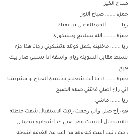
ﺻﺒﺎﺡ ﺍﻟﺨﻴﺮ
ﺣﻤﺰﺓ ....... ﺻﺒﺎﺡ ﺍﻟﻨﻮﺭ
ﺭﻳﺎ ......... ﺍﻟﺤﻤﺪﻟﻠﻪ ﻋﻠﻰ ﺳﻼﻣﺘﻚ
ﺣﻤﺰﺓ ........ ﺍﻟﻠﻪ ﻳﺴﻠﻤﺞ ﻭﻣﺸﻜﻮﺭﺓ
ﺭﻳﺎ ....... ﻣﺎﺧﻠﻴﺘﻪ ﻳﻜﻤﻞ ﻛﻮﺗﻠﻪ ﻻﺗﺸﻜﺮﻧﻲ ﺭﺟﺎﺋﺎ ﻫﺬﺍ ﺟﺰﺀ
ﺑﺴﻴﻂ ﻣﻘﺎﺑﻞ ﺍﻟﺴﻮﻳﺘﻪ ﻭﻳﺎﻱ ﻭﺍﺳﻔﺔ ﺍﺫﺍ ﺑﺴﺒﺒﻲ ﺻﺎﺭ ﺑﻴﻚ
ﻫﻴﺞ
ﺣﻤﺰﺓ ....... ﻻ ﺟﺎ ﺍﻧﺖ ﺷﻌﻠﻴﺞ ﻣﻔﺴﺪﺓ ﺍﻟﻌﻼﺝ ﻟﻮ ﻣﺸﺮﺑﺘﻨﻴﺎ
ﺍﻧﻲ ﺭﺍﺡ ﺍﺻﻠﻲ ﻓﺎﺗﺘﻨﻲ ﺻﻼﺓ ﺍﻟﺼﺒﺢ
ﺭﻳﺎ ....... ﻣﺎﺷﻲ
ﻫﻮ ﺭﺍﺡ ﺻﻠﻰ ﻭﺍﻧﻲ ﺭﺟﻌﺖ ﺭﺗﺒﺖ ﺍﻻﺳﺘﻘﺒﺎﻝ ﺷﻔﺖ ﺟﻨﻄﺘﻪ
ﺑﺎﻻﺳﺘﻘﺒﺎﻝ ﺍﻧﺘﺮﺳﺖ ﻗﻬﺮ ﻳﻌﻨﻲ ﻫﺬﺍ ﺷﺠﺎﺑﺮﻩ ﻳﺘﺤﻤﻠﻨﻲ
ﺭﺣﺖ ﺭﺗﺒﺖ ﺍﻟﺒﻴﺖ ﻛﻠﻪ ﻭﻫﻮ ﻣﻦ ﺍﻋﺒﺮ ﻣﻦ ﺍﻟﻐﺮﻓﻪ ﺍﺷﻮﻓﻪ