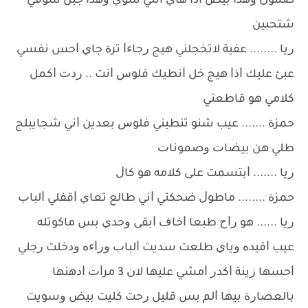
ﺻﻤﻮﻥ ﻭﻫﺬﺍ ﺑﻴﺾ ﺍﺫﺍ ﻫﺎﻱ ﺍﻧﺘﻲ ﺳﻮﻱ ﻭﻫﺬﺍ ﺟﺒﻦ ﺷﻮﻓﻲ
ﺷﺘﺤﺒﻴﻦ
ﺭﻳﺎ ........ ﻋﻔﻴﺔ ﻻﺗﺨﺠﻠﻨﻲ ﻫﻴﺞ ﺭﺟﺎﺀﺍ ﺗﺮﺓ ﺟﺎﻱ ﺍﺣﺲ ﻧﻔﺴﻲ
ﻋﺒﺊ ﻋﻠﻴﻚ ﺍﺫﺍ ﻫﻴﺞ ﺧﻞ ﺍﻧﻄﻴﻚ ﻓﻠﻮﺱ ﺍﻧﺖ .. ﺭﺩﺕ ﺍﻛﻤﻞ
ﻛﻼﻣﻲ ﻫﻮ ﻗﺎﻃﻌﻨﻲ
ﺣﻤﺰﺓ ....... ﻋﻴﺐ ﺷﻨﻮ ﺗﻨﻄﻴﻨﻲ ﻓﻠﻮﺱ ﺑﻌﺪﻳﻦ ﺍﻧﻲ ﺷﺠﺎﻳﺒﻠﺞ
ﻃﻠﻲ ﻫﻦ ﺑﻴﻀﺎﺕ ﻭﺻﻤﻮﻧﺎﺕ
ﺭﻳﺎ ....... ﺍﺑﺘﺴﻤﺖ ﻋﻠﻰ ﻛﻼﻣﻪ ﻫﻮ ﻛﺎﻝ
ﺣﻤﺰﺓ ........ ﻣﺎﻃﻮﻝ ﺿﺤﻜﺘﻲ ﺍﻧﻲ ﻃﺎﻟﻊ ﺗﻌﺎﻱ ﺍﻗﻔﻠﻲ ﺍﻟﺒﺎﺏ
ﺭﻳﺎ ...... ﻫﻮ ﺭﺍﺡ ﻃﺒﻌﺎ ﺍﺧﺎﻑ ﺍﺑﻘﻰ ﻭﺣﺪﻱ ﺑﺲ ﻣﺎﻛﻮﺗﻠﻪ
ﻋﻴﺐ ﺍﻗﻴﺪﻩ ﻭﻳﺎﻱ ﻃﻠﻌﺖ ﺳﺪﻳﺖ ﺍﻟﺒﺎﺏ ﻭﺭﺍﺀﻩ ﻭﺩﺧﻠﺖ ﺭﺟﻠﻲ
ﺍﺣﺴﻬﺎ ﺯﻳﻨﺔ ﺍﻛﺪﺭ ﺍﻣﺸﻲ ﻋﻠﻴﻬﺎ ﻻﻥ 3 ﻣﺮﺍﺕ ﺍﺩﻫﻨﻬﺎ
ﺑﺎﻟﻌﺼﺎﺭﺓ ﺑﻴﻬﺎ ﺍﻟﻢ ﺑﺲ ﻗﻠﻴﻞ ﺭﺣﺖ ﻛﻠﻴﺖ ﺑﻴﺾ ﻭﺳﻮﻳﺖ