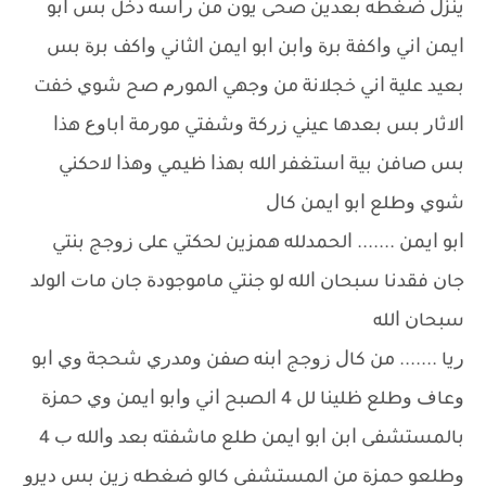
ﻳﻨﺰﻝ ﺿﻐﻄﻪ ﺑﻌﺪﻳﻦ ﺻﺤﻰ ﻳﻮﻥ ﻣﻦ ﺭﺍﺳﻪ ﺩﺧﻞ ﺑﺲ ﺍﺑﻮ
ﺍﻳﻤﻦ ﺍﻧﻲ ﻭﺍﻛﻔﺔ ﺑﺮﺓ ﻭﺍﺑﻦ ﺍﺑﻮ ﺍﻳﻤﻦ ﺍﻟﺜﺎﻧﻲ ﻭﺍﻛﻒ ﺑﺮﺓ ﺑﺲ
ﺑﻌﻴﺪ ﻋﻠﻴﺔ ﺍﻧﻲ ﺧﺠﻼﻧﺔ ﻣﻦ ﻭﺟﻬﻲ ﺍﻟﻤﻮﺭﻡ ﺻﺢ ﺷﻮﻱ ﺧﻔﺖ
ﺍﻻﺛﺎﺭ ﺑﺲ ﺑﻌﺪﻫﺎ ﻋﻴﻨﻲ ﺯﺭﻛﺔ ﻭﺷﻔﺘﻲ ﻣﻮﺭﻣﺔ ﺍﺑﺎﻭﻉ ﻫﺬﺍ
ﺑﺲ ﺻﺎﻓﻦ ﺑﻴﺔ ﺍﺳﺘﻐﻔﺮ ﺍﻟﻠﻪ ﺑﻬﺬﺍ ﻇﻴﻤﻲ ﻭﻫﺬﺍ ﻻﺣﻜﻨﻲ
ﺷﻮﻱ ﻭﻃﻠﻊ ﺍﺑﻮ ﺍﻳﻤﻦ ﻛﺎﻝ
ﺍﺑﻮ ﺍﻳﻤﻦ ....... ﺍﻟﺤﻤﺪﻟﻠﻪ ﻫﻤﺰﻳﻦ ﻟﺤﻜﺘﻲ ﻋﻠﻰ ﺯﻭﺟﺞ ﺑﻨﺘﻲ
ﺟﺎﻥ ﻓﻘﺪﻧﺎ ﺳﺒﺤﺎﻥ ﺍﻟﻠﻪ ﻟﻮ ﺟﻨﺘﻲ ﻣﺎﻣﻮﺟﻮﺩﺓ ﺟﺎﻥ ﻣﺎﺕ ﺍﻟﻮﻟﺪ
ﺳﺒﺤﺎﻥ ﺍﻟﻠﻪ
ﺭﻳﺎ ....... ﻣﻦ ﻛﺎﻝ ﺯﻭﺟﺞ ﺍﺑﻨﻪ ﺻﻔﻦ ﻭﻣﺪﺭﻱ ﺷﺤﺠﺔ ﻭﻱ ﺍﺑﻮ
ﻭﻋﺎﻑ ﻭﻃﻠﻊ ﻇﻠﻴﻨﺎ ﻟﻞ 4 ﺍﻟﺼﺒﺢ ﺍﻧﻲ ﻭﺍﺑﻮ ﺍﻳﻤﻦ ﻭﻱ ﺣﻤﺰﺓ
ﺑﺎﻟﻤﺴﺘﺸﻔﻰ ﺍﺑﻦ ﺍﺑﻮ ﺍﻳﻤﻦ ﻃﻠﻊ ﻣﺎﺷﻔﺘﻪ ﺑﻌﺪ ﻭﺍﻟﻠﻪ ﺏ 4
ﻭﻃﻠﻌﻮ ﺣﻤﺰﺓ ﻣﻦ ﺍﻟﻤﺴﺘﺸﻔﻰ ﻛﺎﻟﻮ ﺿﻐﻄﻪ ﺯﻳﻦ ﺑﺲ ﺩﻳﺮﻭ