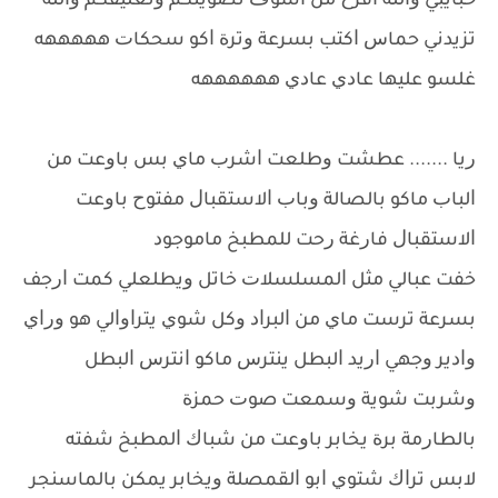
ﺣﺒﺎﻳﺒﻲ ﻭﺍﻟﻠﻪ ﺍﻓﺮﺡ ﻣﻦ ﺍﺷﻮﻑ ﺗﺼﻮﻳﺘﻜﻢ ﻭﺗﻌﻠﻴﻘﻜﻢ ﻭﺍﻟﻠﻪ
ﺗﺰﻳﺪﻧﻲ ﺣﻤﺎﺱ ﺍﻛﺘﺐ ﺑﺴﺮﻋﺔ ﻭﺗﺮﺓ ﺍﻛﻮ ﺳﺤﻜﺎﺕ ﻫﻬﻬﻬﻬﻪ
ﻏﻠﺴﻮ ﻋﻠﻴﻬﺎ ﻋﺎﺩﻱ ﻋﺎﺩﻱ ﻫﻬﻬﻬﻬﻬﻪ
ﺭﻳﺎ ....... ﻋﻄﺸﺖ ﻭﻃﻠﻌﺖ ﺍﺷﺮﺏ ﻣﺎﻱ ﺑﺲ ﺑﺎﻭﻋﺖ ﻣﻦ
ﺍﻟﺒﺎﺏ ﻣﺎﻛﻮ ﺑﺎﻟﺼﺎﻟﺔ ﻭﺑﺎﺏ ﺍﻻﺳﺘﻘﺒﺎﻝ ﻣﻔﺘﻮﺡ ﺑﺎﻭﻋﺖ
ﺍﻻﺳﺘﻘﺒﺎﻝ ﻓﺎﺭﻏﺔ ﺭﺣﺖ ﻟﻠﻤﻄﺒﺦ ﻣﺎﻣﻮﺟﻮﺩ
ﺧﻔﺖ ﻋﺒﺎﻟﻲ ﻣﺜﻞ ﺍﻟﻤﺴﻠﺴﻼﺕ ﺧﺎﺗﻞ ﻭﻳﻄﻠﻌﻠﻲ ﻛﻤﺖ ﺍﺭﺟﻒ
ﺑﺴﺮﻋﺔ ﺗﺮﺳﺖ ﻣﺎﻱ ﻣﻦ ﺍﻟﺒﺮﺍﺩ ﻭﻛﻞ ﺷﻮﻱ ﻳﺘﺮﺍﻭﺍﻟﻲ ﻫﻮ ﻭﺭﺍﻱ
ﻭﺍﺩﻳﺮ ﻭﺟﻬﻲ ﺍﺭﻳﺪ ﺍﻟﺒﻄﻞ ﻳﻨﺘﺮﺱ ﻣﺎﻛﻮ ﺍﻧﺘﺮﺱ ﺍﻟﺒﻄﻞ
ﻭﺷﺮﺑﺖ ﺷﻮﻳﺔ ﻭﺳﻤﻌﺖ ﺻﻮﺕ ﺣﻤﺰﺓ
ﺑﺎﻟﻄﺎﺭﻣﺔ ﺑﺮﺓ ﻳﺨﺎﺑﺮ ﺑﺎﻭﻋﺖ ﻣﻦ ﺷﺒﺎﻙ ﺍﻟﻤﻄﺒﺦ ﺷﻔﺘﻪ
ﻻﺑﺲ ﺗﺮﺍﻙ ﺷﺘﻮﻱ ﺍﺑﻮ ﺍﻟﻘﻤﺼﻠﺔ ﻭﻳﺨﺎﺑﺮ ﻳﻤﻜﻦ ﺑﺎﻟﻤﺎﺳﻨﺠﺮ