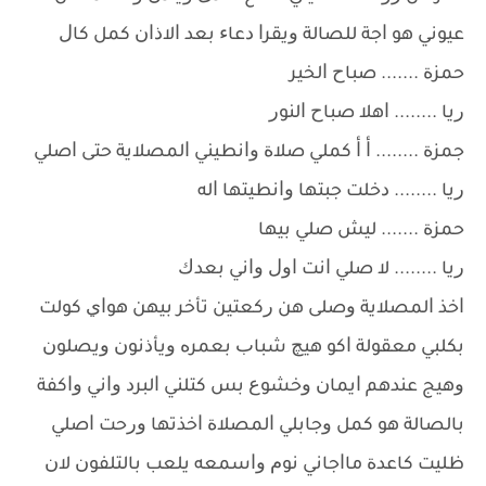
ﻋﻴﻮﻧﻲ ﻫﻮ ﺍﺟﺔ ﻟﻠﺼﺎﻟﺔ ﻭﻳﻘﺮﺍ ﺩﻋﺎﺀ ﺑﻌﺪ ﺍﻻﺫﺍﻥ ﻛﻤﻞ ﻛﺎﻝ
ﺣﻤﺰﺓ ....... ﺻﺒﺎﺡ ﺍﻟﺨﻴﺮ
ﺭﻳﺎ ........ ﺍﻫﻼ ﺻﺒﺎﺡ ﺍﻟﻨﻮﺭ
ﺟﻤﺰﺓ ........ ﺃ ﺃ ﻛﻤﻠﻲ ﺻﻼﺓ ﻭﺍﻧﻄﻴﻨﻲ ﺍﻟﻤﺼﻼﻳﺔ ﺣﺘﻰ ﺍﺻﻠﻲ
ﺭﻳﺎ ........ ﺩﺧﻠﺖ ﺟﺒﺘﻬﺎ ﻭﺍﻧﻄﻴﺘﻬﺎ ﺍﻟﻪ
ﺣﻤﺰﺓ ....... ﻟﻴﺶ ﺻﻠﻲ ﺑﻴﻬﺎ
ﺭﻳﺎ ........ ﻻ ﺻﻠﻲ ﺍﻧﺖ ﺍﻭﻝ ﻭﺍﻧﻲ ﺑﻌﺪﻙ
ﺍﺧﺬ ﺍﻟﻤﺼﻼﻳﺔ ﻭﺻﻠﻰ ﻫﻦ ﺭﻛﻌﺘﻴﻦ ﺗﺄﺧﺮ ﺑﻴﻬﻦ ﻫﻮﺍﻱ ﻛﻮﻟﺖ
ﺑﻜﻠﺒﻲ ﻣﻌﻘﻮﻟﺔ ﺍﻛﻮ ﻫﻴﭻ ﺷﺒﺎﺏ ﺑﻌﻤﺮﻩ ﻭﻳﺄﺫﻧﻮﻥ ﻭﻳﺼﻠﻮﻥ
ﻭﻫﻴﺞ ﻋﻨﺪﻫﻢ ﺍﻳﻤﺎﻥ ﻭﺧﺸﻮﻉ ﺑﺲ ﻛﺘﻠﻨﻲ ﺍﻟﺒﺮﺩ ﻭﺍﻧﻲ ﻭﺍﻛﻔﺔ
ﺑﺎﻟﺼﺎﻟﺔ ﻫﻮ ﻛﻤﻞ ﻭﺟﺎﺑﻠﻲ ﺍﻟﻤﺼﻼﺓ ﺍﺧﺬﺗﻬﺎ ﻭﺭﺣﺖ ﺍﺻﻠﻲ
ﻇﻠﻴﺖ ﻛﺎﻋﺪﺓ ﻣﺎﺍﺟﺎﻧﻲ ﻧﻮﻡ ﻭﺍﺳﻤﻌﻪ ﻳﻠﻌﺐ ﺑﺎﻟﺘﻠﻔﻮﻥ ﻻﻥ