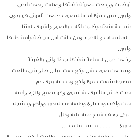
ﺗﻮﺿﻴﺖ ﻭﺭﺟﻌﺖ ﻟﻠﻐﺮﻓﺔ ﻗﻔﻠﺘﻬﺎ ﻭﺻﻠﻴﺖ ﺭﺟﻌﺖ ﺍﺩﻋﻲ
ﻭﺍﺑﭽﻲ ﺑﺲ ﺣﻤﺰﺓ ﺍﺑﺪ ﻣﺎﻟﻪ ﺻﻮﺕ ﻃﻠﻌﺖ ﺗﻠﻔﻮﻧﻲ ﻫﻮ ﺑﺪﻭﻥ
ﺷﺮﻳﺤﺔ ﻓﺘﺤﺘﻪ ﻭﻇﻠﻴﺖ ﺍﮔﻠﺐ ﺑﺎﻟﺼﻮﺭ ﻭﺍﺷﻮﻑ ﻟﻤﺘﻨﺎ
ﺑﺎﻟﻤﻨﺎﺳﺒﺎﺕ ﻭﺑﺎﻻﻋﻴﺎﺩ ﻭﻣﻦ ﺟﺎﻧﺖ ﺍﻣﻲ ﻣﺮﻳﻀﺔ ﻭﺍﻣﺸﻄﻠﻬﺎ
ﻭﺍﺑﭽﻲ
ﺭﻓﻌﺖ ﻋﻴﻨﻲ ﻟﻠﺴﺎﻋﺔ ﺷﻔﺘﻬﺎ ﺏ 12 ﻭﺍﻧﻲ ﺑﺎﻟﻐﺮﻓﺔ
ﻭﺳﻤﻌﺖ ﺻﻮﺕ ﺷﻲ ﻭﻛﻊ ﺧﻔﺖ ﻋﺒﺎﻟﻲ ﺻﺎﺭ ﺷﻲ ﻃﻠﻌﺖ
ﻣﺨﺘﺮﻋﺔ ﺷﻔﺖ ﺣﻤﺰﺓ ﻭﺍﻛﻊ ﻭﺧﺸﻤﻪ ﻳﻨﺰﻑ ﺩﻡ
ﺧﻔﺖ ﻛﻠﺶ ﻣﺎﺍﻋﺮﻑ ﺷﺄﺳﻮﻱ ﻭﻫﻮ ﻳﺼﻴﺢ ﻭﻻﺯﻡ ﺭﺍﺳﻪ
ﺟﻨﺖ ﻭﺍﻛﻔﺔ ﻭﻣﺤﺘﺎﺭﺓ ﻭﺧﺎﻳﻔﺔ ﻋﻴﻮﻧﻪ ﺣﻤﺮ ﻭﻭﺍﻛﻊ ﻭﺧﺸﻤﻪ
ﻳﻨﺰﻑ ﺩﻡ ﻫﻮ ﺷﺒﺢ ﻋﻴﻨﻪ ﻋﻠﻴﺔ ﻭﻛﺎﻝ
ﺣﻤﺰﺓ ............ ﺳـ ﺳـ ﺳﺎﻋﺪﻳـ ﻧﻲ