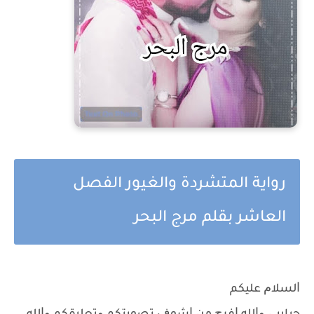
رواية المتشردة والغيور الفصل
العاشر بقلم مرج البحر
ﺍﻟﺴﻼﻡ ﻋﻠﻴﻜﻢ