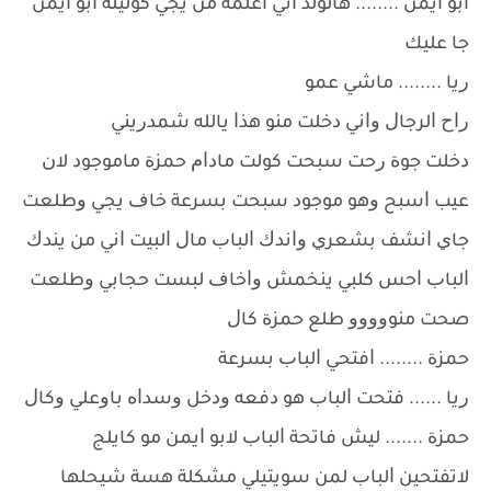
ﺍﺑﻮ ﺍﻳﻤﻦ ........ ﻫﺎﻟﻮﻟﺪ ﺍﻧﻲ ﺍﻋﻠﻤﻪ ﻣﻦ ﻳﺠﻲ ﻛﻮﻟﻴﻠﻪ ﺍﺑﻮ ﺍﻳﻤﻦ
ﺟﺎ ﻋﻠﻴﻚ
ﺭﻳﺎ ........ ﻣﺎﺷﻲ ﻋﻤﻮ
ﺭﺍﺡ ﺍﻟﺮﺟﺎﻝ ﻭﺍﻧﻲ ﺩﺧﻠﺖ ﻣﻨﻮ ﻫﺬﺍ ﻳﺎﻟﻠﻪ ﺷﻤﺪﺭﻳﻨﻲ
ﺩﺧﻠﺖ ﺟﻮﺓ ﺭﺣﺖ ﺳﺒﺤﺖ ﻛﻮﻟﺖ ﻣﺎﺩﺍﻡ ﺣﻤﺰﺓ ﻣﺎﻣﻮﺟﻮﺩ ﻻﻥ
ﻋﻴﺐ ﺍﺳﺒﺢ ﻭﻫﻮ ﻣﻮﺟﻮﺩ ﺳﺒﺤﺖ ﺑﺴﺮﻋﺔ ﺧﺎﻑ ﻳﺠﻲ ﻭﻃﻠﻌﺖ
ﺟﺎﻱ ﺍﻧﺸﻒ ﺑﺸﻌﺮﻱ ﻭﺍﻧﺪﻙ ﺍﻟﺒﺎﺏ ﻣﺎﻝ ﺍﻟﺒﻴﺖ ﺍﻧﻲ ﻣﻦ ﻳﻨﺪﻙ
ﺍﻟﺒﺎﺏ ﺍﺣﺲ ﻛﻠﺒﻲ ﻳﻨﺨﻤﺶ ﻭﺍﺧﺎﻑ ﻟﺒﺴﺖ ﺣﺠﺎﺑﻲ ﻭﻃﻠﻌﺖ
ﺻﺤﺖ ﻣﻨﻮﻭﻭﻭﻭ ﻃﻠﻊ ﺣﻤﺰﺓ ﻛﺎﻝ
ﺣﻤﺰﺓ ........ ﺍﻓﺘﺤﻲ ﺍﻟﺒﺎﺏ ﺑﺴﺮﻋﺔ
ﺭﻳﺎ ...... ﻓﺘﺤﺖ ﺍﻟﺒﺎﺏ ﻫﻮ ﺩﻓﻌﻪ ﻭﺩﺧﻞ ﻭﺳﺪﺍﻩ ﺑﺎﻭﻋﻠﻲ ﻭﻛﺎﻝ
ﺣﻤﺰﺓ ....... ﻟﻴﺶ ﻓﺎﺗﺤﺔ ﺍﻟﺒﺎﺏ ﻻﺑﻮ ﺍﻳﻤﻦ ﻣﻮ ﻛﺎﻳﻠﺞ
ﻻﺗﻔﺘﺤﻴﻦ ﺍﻟﺒﺎﺏ ﻟﻤﻦ ﺳﻮﻳﺘﻴﻠﻲ ﻣﺸﻜﻠﺔ ﻫﺴﺔ ﺷﻴﺤﻠﻬﺎ