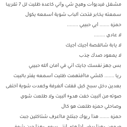
ﻣﺸﻐﻞ ﻓﻴﺪﻳﻮﺍﺕ ﻭﻫﻴﺞ ﺷﻲ ﻭﺍﻧﻲ ﻛﺎﻋﺪﺓ ﻇﻠﻴﺖ ﻟﻞ 7 ﺗﻘﺮﻳﺒﺎ
ﺳﻤﻌﺘﻪ ﻳﺨﺎﺑﺮ ﻓﺘﺤﺖ ﺍﻟﺒﺎﺏ ﺷﻮﻳﺔ ﺍﺳﻤﻌﻪ ﻳﻜﻮﻝ
ﺣﻤﺰﺓ ....... ﺍﻳﻲ ﺣﺒﻴﺒﻲ ........
ﻻ ﻋﺎﺩﻱ ........
ﻻ ﻳﺎﺑﺔ ﺷﺎﻟﻘﺼﺔ ﺍﺟﻴﻚ ﺍﺟﻴﻚ
ﻻ ﻳﻤﻌﻮﺩ ﺻﺪﻙ ﭼﺬﺏ
ﺑﺲ ﺟﻬﺰ ﻧﻔﺴﻚ ﺟﺎﻳﻚ ﺍﻧﻲ ﻓﻲ ﺍﻣﺎﻥ ﺍﻟﻠﻪ ﺣﺒﻴﺒﻲ
ﺭﻳﺎ ....... ﻛﻠﺸﻲ ﻣﺎﺍﻓﺘﻬﻤﺖ ﻇﻠﻴﺖ ﺍﺳﻤﻌﻪ ﻳﻔﺘﺮ ﺑﺎﻟﺒﻴﺖ
ﺑﻌﺪﻳﻦ ﺩﺧﻞ ﺳﺒﺢ ﻛﺒﻞ ﻗﻔﻠﺖ ﺍﻟﻐﺮﻓﺔ ﻭﻛﻌﺪﺕ ﺷﻮﻳﺔ ﺍﺧﺘﻔﻰ
ﺻﻮﺗﻪ ﻣﻦ ﺍﻟﺒﻴﺖ ﺧﻔﺖ ﻫﺪﻭﺀ ﺍﻟﺒﻴﺖ ﻭﻻ ﻃﻠﻌﺖ ﺷﻮﻱ
ﻭﺻﺎﺣﻠﻲ ﺣﻤﺰﺓ ﻃﻠﻌﺖ ﻫﻮ ﻛﺎﻝ
ﺣﻤﺰﺓ ....... ﻫﺬﺍ ﺭﻳﻮﻙ ﺟﺒﺘﻠﺞ ﻣﺎﺍﻋﺮﻑ ﺷﺘﺎﻛﻠﻴﻦ ﺟﺒﺖ