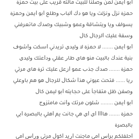
ﺍﺑﻮ ﺍﻳﻤﻦ ﻟﻤﻦ ﻭﺻﻠﻨﺎ ﻟﻠﺒﻴﺖ ﻣﺎﻟﺘﻪ ﻗﺮﻳﺐ ﻋﻠﻰ ﺑﻴﺖ ﺣﻤﺰﺓ
ﺣﻤﺰﺓ ﻧﺰﻝ ﻭﻧﺰﻟﺖ ﻭﻳﺎ ﻫﻮ ﺩﻙ ﺍﻟﺒﺎﺏ ﻭﻃﻠﻊ ﺍﺑﻮ ﺍﻳﻤﻦ ﻭﺣﻤﺰﺓ
ﻳﺴﻮﻟﻒ ﻭﻳﺎ ﻭﻳﺘﺸﺎﻗﺔ ﻭﻋﻤﻮ ﻭﺷﺒﻴﻚ ﻭﺻﺪﻙ ﻣﺎﺗﻌﺮﻓﻨﻲ
ﻭﺳﻔﺔ ﻋﻠﻴﻚ ﺍﻟﺮﺟﺎﻝ ﻛﺎﻝ
ﺍﺑﻮ ﺍﻳﻤﻦ ....... ﻻ ﺣﻤﺰﺓ ﻻ ﻭﻟﻴﺪﻱ ﺗﺮﻳﺪﻧﻲ ﺍﺳﻜﺖ ﻭﺍﺷﻮﻑ
ﺑﻨﻴﺔ ﻋﻨﺪﻙ ﺑﺎﻟﺒﻴﺖ ﻣﻨﻮ ﻫﺎﻱ ﻃﺎﺭ ﻋﻘﻠﻲ ﻭﺩﺍﻋﺘﻚ ﻭﻟﻴﺪﻱ
ﺣﻤﺰﺓ ....... ﺻﺪﻙ ﺟﺬﺏ ﻋﻤﻮ ﺍﺯﻋﻞ ﻋﻠﻴﻚ ﺗﺮﺓ ﻫﺎﻱ ﻣﺮﺗﻲ
ﺭﻳﺎ ...... ﻓﺘﺤﺖ ﻋﻴﻮﻧﻲ ﻫﺬﺍ ﺷﻜﺎﻝ ﻟﻠﺮﺟﺎﻝ ﻫﻮ ﻫﻢ ﺑﺎﻭﻋﻠﻲ
ﻭﺻﻔﻦ ﻇﻞ ﻣﺘﻔﺎﺟﺄ ﻋﻠﻰ ﺣﺠﺎﻳﺘﻪ ﺍﺑﻮ ﻟﻴﻤﻦ ﻛﺎﻝ
ﺍﺑﻮ ﺍﻳﻤﻦ ........ ﺷﻠﻮﻥ ﻣﺮﺗﻚ ﻭﺍﻧﺖ ﻣﺎﻣﺘﺰﻭﺝ
ﺣﻤﺰﺓ ....... ﻫﺎﺍﺍﺍ ﺍﻱ ﺍﻱ ﻫﻲ ﺟﺎﻧﺖ ﻳﻢ ﺍﻫﻠﻲ ﺑﺎﻟﺒﺼﺮﺓ ﺍﻳﻲ
ﺑﺎﻟﺒﺼﺮﺓ
ﺍﺣﻠﻔﻠﻜﻢ ﺑﺮﺍﺱ ﺍﻣﻲ ﻣﺎﺟﻨﺖ ﺍﺭﻳﺪ ﺍﻛﻮﻝ ﻣﺮﺗﻲ ﻭﺭﺍﺱ ﺍﻣﻲ