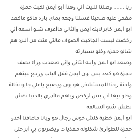
ﺭﻳﺎ ....... ﻭﺻﻠﻨﺎ ﻟﻠﺒﻴﺖ ﺍﻧﻲ ﻭﻫﺬﺍ ﺍﺑﻮ ﺍﻳﻤﻦ ﻟﻜﻴﺖ ﺣﻤﺰﺓ
ﻣﻐﻤﻲ ﻋﻠﻴﻪ ﺻﺤﻴﻨﺎ ﻏﺴﻠﻨﺎ ﻭﺟﻬﻪ ﺑﻤﺎﻱ ﺑﺎﺭﺩ ﻣﺎﻛﻮ ﻣﺎﻛﻌﺪ
ﺍﺑﻮ ﺍﻳﻤﻦ ﺧﺎﺑﺮ ﻻﺑﻨﻪ ﺍﻳﻤﻦ ﻭﺍﻟﺜﺎﻧﻲ ﻣﺎﺍﻋﺮﻑ ﺷﻨﻮ ﺍﺳﻤﻪ ﺍﻧﻲ
ﺭﻛﻀﺖ ﻟﺒﺴﺖ ﺍﻟﺠﺎﻛﻴﺖ ﺍﻟﺼﻮﻑ ﻣﺎﻟﺘﻲ ﻣﺘﺖ ﻣﻦ ﺍﻟﺒﺮﺩ ﻫﻢ
ﺷﺎﻟﻮ ﺣﻤﺰﺓ ﻭﺧﻠﻮ ﺑﺴﻴﺎﺭﺗﻪ
ﻭﺻﻌﺪ ﺍﺑﻮ ﺍﻳﻤﻦ ﻭﺍﺑﻨﻪ ﺍﻟﺜﺎﻧﻲ ﻭﺍﻧﻲ ﺻﻌﺪﺕ ﻭﺭﺍﺀ ﺑﺼﻒ
ﺣﻤﺰﺓ ﻫﻮ ﻛﻌﺪ ﺑﺲ ﻳﻮﻥ ﺍﻳﻤﻦ ﻗﻔﻞ ﺍﻟﺒﺎﺏ ﻭﺭﺟﻊ ﻟﺒﻴﺘﻬﻢ
ﻭﺍﺣﻨﺔ ﺭﺣﻨﺎ ﻟﻠﻤﺴﺘﺸﻔﻰ ﻫﻮ ﻳﻮﻥ ﻭﻳﺼﻴﺢ ﻳﺎﻋﻠﻲ ﺟﺎﺑﻮ ﻧﻘﺎﻟﺔ
ﻭﺧﻠﻮ ﺑﻴﻬﺎ ﺍﻧﻲ ﺑﺲ ﺍﺭﻛﺾ ﻭﻳﺎﻫﻢ ﻣﺎﺍﺩﺭﻱ ﺑﺎﻟﺪﻧﻴﺎ ﺗﻬﺶ
ﺗﻄﺶ ﺷﻨﻮ ﺍﻟﺴﺎﻟﻔﺔ
ﺍﺑﻮ ﺍﻳﻤﻦ ﺧﻄﻴﺔ ﻛﻠﺶ ﺧﻮﺵ ﺭﺟﺎﻝ ﻫﻮ ﻭﻳﺎﻧﺎ ﻣﺎﻋﺎﻓﻨﺎ ﺍﺧﺬﻭ
ﺣﻤﺰﺓ ﻟﻠﻄﻮﺍﺭﺉ ﺷﻜﻠﻮﻟﻪ ﻣﻐﺬﻳﺎﺕ ﻭﻳﻀﺮﺑﻮﻥ ﺑﻲ ﺍﺑﺮ ﺣﺘﻰ