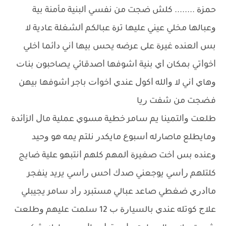
ﺣﻤﺰﺓ ........ ﻛﻠﺶ ﺿﺠﺖ ﻣﻦ ﻧﻔﺴﻲ ﺍﻟﺒﻨﻴﺔ ﻣﺄﻣﻨﺔ ﺑﻴﺔ
ﻭﻋﺒﺎﻟﻬﺎ ﻣﺨﻠﻲ ﻋﻴﻨﻲ ﻋﻠﻴﻬﺎ ﺗﺮﺓ ﻋﺒﺎﻟﻜﻢ ﺍﻟﺸﻐﻠﺔ ﻋﺎﺩﻳﺔ ﻻ
ﺑﺲ ﺍﻟﻌﻨﺪﻩ ﻏﻴﺮﺓ ﻋﻠﻰ ﻋﺮﺿﻪ ﻳﺤﺲ ﺑﻴﻬﺎ ﺍﻧﻲ ﺩﺍﺋﻤﺎ ﺍﺧﻠﻲ
ﺍﺧﻮﺍﺗﻲ ﺑﻤﻜﺎﻥ ﺍﻱ ﺑﻨﻴﺔ ﺍﺷﻮﻓﻬﺎ ﺍﺻﺪﻗﺎﺋﻲ ﻳﺼﺎﺣﺒﻮﻥ ﺑﻨﺎﺕ
ﻭﻫﺎﻱ ﺍﻧﻲ ﻻ ﻭﺍﻟﻠﻪ ﺍﻛﻮﻝ ﻋﻨﺪﻱ ﺍﺧﻮﺍﺕ ﺑﺎﺟﺮ ﺍﺷﻮﻓﻬﺎ ﺑﻴﻬﻦ
ﻓﻀﺠﺖ ﻣﻦ ﺷﻔﺖ ﺭﻳﺎ
ﻃﻠﻌﺖ ﻭﺍﻟﺘﻤﻴﻨﺎ ﻳﻢ ﺳﺎﻣﺮ ﺧﻄﻴﺔ ﻣﺴﻮﻱ ﻋﻤﻠﻴﺔ ﻣﺎﻝ ﺍﻟﺰﺍﺋﺪﺓ
ﻭﻣﺎﻳﻄﻠﻊ ﻣﺎﺻﺎﺭﻟﻪ ﺍﺳﺒﻮﻉ ﻣﺎﻳﻜﺪﺭ ﻧﻠﺘﻢ ﻳﻤﻪ ﻫﻮ ﻭﺣﻴﺪ
ﻭﻋﻨﺪﻩ ﺑﺲ ﺍﺧﺖ ﺻﻐﻴﺮﺓ ﺍﻟﻤﻬﻢ ﻛﻠﻬﻢ ﺍﻧﺘﺒﻬﻮ ﻋﻠﻴﺔ ﺿﺎﻳﺞ
ﻛﻠﺘﻠﻬﻢ ﺭﺍﺳﻲ ﻳﻮﺟﻌﻨﻲ ﺻﺪﻙ ﺍﺣﺲ ﺭﺍﺳﻲ ﻳﺮﻳﺪ ﻳﻨﻔﺠﺮ
ﻣﺎﺍﺩﺭﻱ ﺿﻐﻄﻲ ﺻﺎﻋﺪ ﻋﺒﺎﻟﻲ ﻣﺴﺘﺒﺮﺩ ﺭﺍﺩ ﺳﺎﻣﺮ ﻳﺠﻴﺒﻠﻲ
ﻋﻼﺝ ﻛﻮﺗﻠﻪ ﻋﻨﺪﻱ ﺑﺎﻟﺴﻴﺎﺭﺓ ﺏ 12 ﺳﻠﻤﺖ ﻋﻠﻴﻬﻢ ﻭﻃﻠﻌﺖ