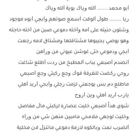
ﺍﺑﻮ ﻣﺤﻤﺪ ....... ﺍﻟﻠﻪ ﻭﻳﺎﻙ ﺑﻮﻳﺔ ﺍﻟﻠﻪ ﻭﻳﺎﻙ
ﺭﻳﺎ ........ ﻃﻮﻝ ﺍﻟﻮﻗﺖ ﺍﺳﻤﻊ ﺻﻮﺗﻬﻢ ﻭﺍﺑﭽﻲ ﺍﺑﻮﻩ ﻣﻮﺟﻮﺩ
ﻭﺷﻠﻮﻥ ﺣﻨﻴﺘﻪ ﻋﻠﻰ ﺍﻣﻪ ﻭﺍﺧﺘﻪ ﺩﻣﻮﻋﻲ ﺻﺒﻦ ﻣﻦ ﺍﺧﺘﻪ ﺣﺎﺟﺘﻪ
ﻭﻫﻮ ﻳﻮﺻﻲ ﻳﺠﻴﺒﻮﻫﺎ ﻣﺸﺘﺎﻗﻠﻬﺎ ﻭﻣﺸﺘﺎﻕ ﻻﻣﻪ ﺭﺟﻌﺖ
ﺍﺑﺠﻲ ﻭﺩﻣﻮﻋﻲ ﺣﺘﻰ ﻏﻮﺷﻦ ﻋﻴﻮﻧﻲ ﻣﻦ ﻭﺭﺍﻫﻦ
ﺍﻧﺼﺪﻡ ﺍﺻﺒﻌﻲ ﺑﺒﺎﺏ ﺍﻟﻤﻄﺒﺦ ﻣﻦ ﺭﺩﺕ ﺍﻃﻠﻊ ﺷﺎﻏﺖ
ﺭﻭﺣﻲ ﺭﻛﻀﺖ ﻟﻠﻐﺮﻓﺔ ﻓﻮﻙ ﻭﺟﻊ ﺭﻛﺒﺘﻲ ﻭﺟﻊ ﺍﺻﺒﻌﻲ
ﻣﺎﻃﻠﻊ ﺩﻡ ﺑﺲ ﻳﻮﺟﻌﻨﻲ ﻟﺰﻣﺖ ﺭﺟﻠﻲ ﻭﺍﺑﺠﻲ ﺍﺭﻳﺪ ﺍﻫﻠﻲ
ﻳﺎﺭﺏ ﺍﺭﻳﺪ ﺍﻫﻠﻲ ﻭﻳﻦ ﺍﺭﻭﺡ
ﺷﻮﻱ ﻫﺪﺃ ﺍﺻﺒﻌﻲ ﺧﻠﻴﺖ ﻋﺼﺎﺭﺓ ﻟﺮﻛﺒﺘﻲ ﻣﺎﻝ ﻣﻔﺎﺻﻞ
ﻭﺧﻠﻴﺖ ﻟﻮﺟﻬﻲ ﻣﻼﻣﺤﻲ ﻣﺎﻣﺒﻴﻦ ﻣﻨﻬﻦ ﺷﻲ ﻣﻦ ﻭﺭﺍﺀ
ﺍﻟﻀﺮﺏ ﻧﻤﺖ ﻭﺑﺎﻟﻜﻮﺓ ﻻﺯﻣﺔ ﺩﻣﻮﻋﻲ ﻣﺎﺗﻨﺰﻝ ﻻﻥ ﻣﺨﻠﻴﺔ