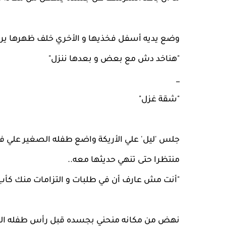
وضع يديه أسفل فخذيها و الأخري خلف ظهرها يرفعها
"هناخد دش مع بعض و بعدها ننزل"
_
"شقة غزل"
جلس 'ليل' علي الأريكة واضع طفله الصغير علي فخ
منتظرا حتى تنهي حديثها معه..
"أنت مش عارف أن في طلبات و التزامات منك كأب 
نهض من مكانه منحني بجسده قبل رأس طفله الص