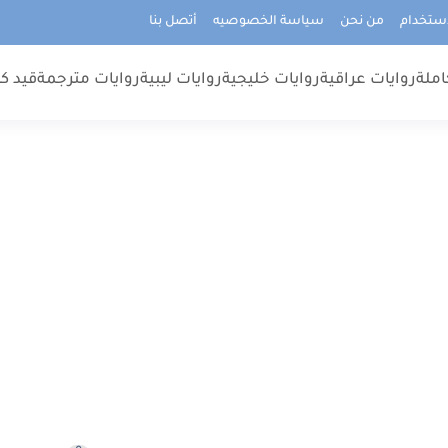
استخدام
من نحن
سياسة الخصوصيه
أتصل بنا
املة
روايات عراقية
روايات خليجية
روايات ليبية
روايات مترجمة
قيد كت