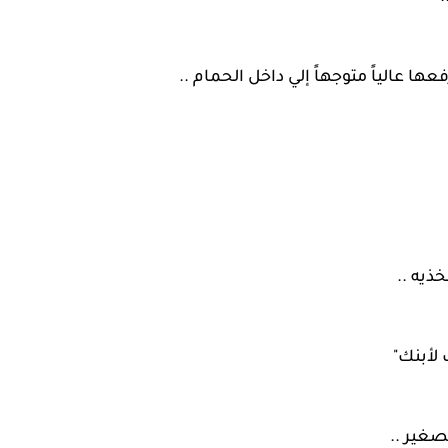
 عالياً متوجهاً إلي داخل الحمام ..
ذيه ..
لأبنك"
غير ..