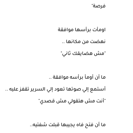
فرصة"
اومأت برأسها موافقة
نهضت من مكانها ..
"مش هضايقك ثاني"
ما أن أومأ برأسه موافقة ..
أستمع إلي صوتها تعود إلي السرير تقفز عليه ..
"أنت مش هتقولي مش قصدي"
ما أن فتح فاه يجيبها قبلت شفتيه..