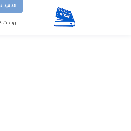
اتفاقية ال
روايات ك