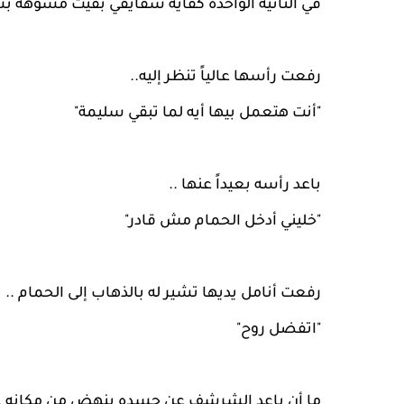
في الثانية الواحدة كفاية شفايفي بقيت مشوهة ب
رفعت رأسها عالياً تنظر إليه..
"أنت هتعمل بيها أيه لما تبقي سليمة"
باعد رأسه بعيداً عنها ..
"خليني أدخل الحمام مش قادر"
رفعت أنامل يديها تشير له بالذهاب إلى الحمام ..
"اتفضل روح"
ما أن باعد الشرشف عن جسده ينهض من مكانه ..