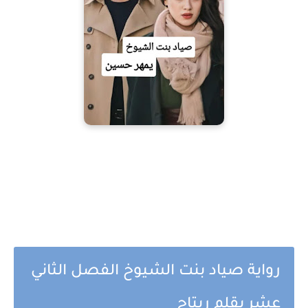
رواية صياد بنت الشيوخ الفصل الثاني
عشر بقلم ريتاج