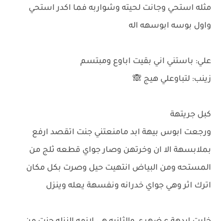
مثله استحي وجانت لحيته وشواربه فما اكدر استحي
واول بوسه ابوسهه اله
علي: باستني اني بقيت اباوع ومبتسم
زينب: لتباوعلي هيج 🙈
كبل جريتهة
ورجعت ابوس بيهة ابد مامنعتني جنت اتقصد ارفع
بملابسهة الا ان وخرتهن وصار جواي قطعه ثلج من
المستحه ومن البياض انتهيت حيل وصرت بكل مكان
اترك اثر وهي جواي خدرانه ونفسهة يعله وينزل