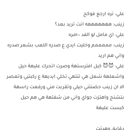
علي: تره ارجع فوكج
زينب: هههههههه انت تريد بعد؟
علي: اي مامل لو الفد ١٠٠مره
زينب: مممممم وخليت ايدي ع صدره اللعب بشعر صدره
واني هم اريد
علي: 😈😈 كبل افترستهة وصرت اتحرك عليهة حيل
واشعلهة شعل هي تنتهي تخلي ايديهة ع ركبتيي وتعصر
الا ان زينب حضنتني حيلي وتقربت مني ورفعت راسهة
بتشنج واهتزت جواي واني من شفتهة هي هم حيل
كبست عليهة
دقايق وهدئت