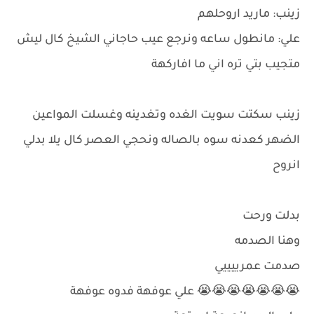
زينب: ماريد اروحلهم
علي: مانطول ساعه ونرجع عيب حاجاني الشيخ كال ليش
متجيب بتي تره اني ما افاركهة
زينب سكتت سويت الغده وتغدينه وغسلت المواعين
الضهر كعدنه سوه بالصاله ونحجي العصر كال يلا بدلي
انروح
بدلت ورحت
وهنا الصدمه
صدمت عمرييييي
😭😭😭😭😭😭😭 علي عوفهة فدوه عوفهة