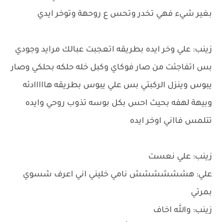
بغير شيء فهي تخدر وتحس ع روحهة وتوخر ايدي
زينب: علي وخر ايده بطريقه اتعجبت عبالك مرايد وجودي
بس اتفاجئت من صار فوكاي وكبل خله حلكه بحلكي وصار
يبوس وينزل الركبتي بس علي يبوس بطريقه هااااادئه
وبيهة لهفه بحيث احس بكل بوسه تذوب روحي وايده
تتلمس فااني اوخر ايده
زينب: علي نعست
علي: هشششششش نامي خليني اني اعرف شسوي
بمرتي
زينب: والله اخاف