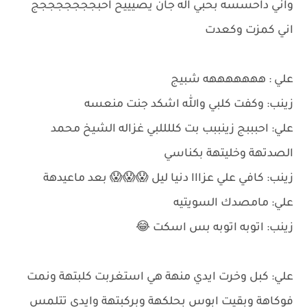
واني داحسسه بحبي اله جان يصيييح احبجججججججج
اني كمزت وكعدت
علي : هههههههه شبيج
زينب: وكفت كلبي والله اشكد جنت منعسه
علي: احبببج زينببب بت كللللبي غزاله الشيخ محمد
الصدتهة وخليتهة بكناسي
زينب: كافي علي عزااا دنيا ليل 😱😱😱 بعد ماعيدهة
علي: مامصدك السويتيه
زينب: اتوبه اتوبه بس اسكت 😂
علي: كبل وخرت ايدي منهة هي استغربت كلبتهة ونمت
فوكاهة وبقيت ابوس بحلكهة وبركبتهة وايدي تتلمس