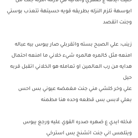
خليت ايدهة ع ضهري والثانيه هي لازمه النزله جنت من
ابوسهة تلزم النزله بطريقه قويه حسيتهة تتعذب بوستي
وجنت اتقصد
زينب: علي الصبح بسته واتقربلي صار يبوس بيه عباله
امنعه مثل كالمره هالمره شيء خلاني ما امنعه احتمال
هدايه من رب العالمين او تعامله هو الخلاني اتقبل قربه
حيل
علي وخر كلشي مني جنت مغمضه عيوني بس احس
بعلي لابس بس قطعه وحده هنا مطمنه
فخله ايدي ع ضهره صدره القوي عليه ورجع يبوس
ويتلمس اني جنت اتشنج بس استرخي