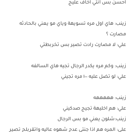
احسن بس انتي اخاف عليج
زينب: هاي اول مره تسويهة وياي مو يعني بالحادثه
مصارت ؟
علي: لا مصارت رادت تصير بس تخربطتي
زينب: وكم مره يكدر الرجال تجيه هاي السالفه
علي: لو تضل عليه ١٠٠ مره تجيني
زينب: هههههه
علي: هم اخليهة تجيج صدكيني
زينب:شلون يعني مو بس الرجال
علي: المره هم اذا جنتي عدج شهوه عاليه واتقربلج تصير