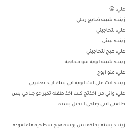
علي: 😒
زينب: شبيه ضايج رجلي
علي: لتحاجيني
زينب: ليش
علي: هيج لتحاجيني
زينب: شبيه ابويه منو محاجيه
علي: منو ابوج
زينب: انت علي انت ابويه اني بنتك اريد تعتبرني
علي: واني من اخذتج كلت اخذ طفله تكبر جو جناحي بس
طلعتي انتي جناحي الاختل بسده
زينب: بسته بحلكه بس بوسه هيج سطحيه مامتعوده