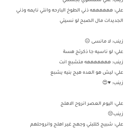
زينب: علي شمسوي بجسمي
علي: ههههههه ذني الطوخ البارحه وانتي نايمه وذني
الجديدات مال الصبح لو نسيتي
زينب: لا مانسى ☹️
علي: لو ناسيه جا ذكرتج هسة
زينب: هههههههه متشبع انت
علي: ليش هو العده هيج بنيه يشبع
زينب: ♥️😍
علي: اليوم العصر انروح الاهلج
زينب😒
علي: شبيج كللبتي وجهج غير اهلج وانروحلهم