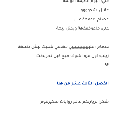
علي: اليوم انهيهة اموتهة
عقيل: شكوووو
عصام: عوفهة علي
علي: ماعوفففهة ويكتل بيهة
عصام : علييييييييييييي فهمني شبيك ليش تكتلهة
زينب: اول مره اشوف هيج كبل تخربطت
💔
الفصل الثالث عشر من هنا
شكرا لزيارتكم عالم روايات سكيرهوم