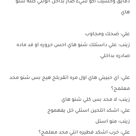
دقايق وحسيت اكو شيء صار بداخل انوثتي كتله شنو
هاي
علي: ضحك ومجاوب
زينب: علي داسئلك شنو هاي احس حروره او فد ماده
صادره بداخلي
علي: اي حبيبتي هاي اول مره اتقربلج هيج بس شنو محد
معلمج؟
زينب: لا محد بس كلي شنو هاي
علي: اشكد اتلحين اسئلي خل يفهموج
زينب: منو اسئل
علي: خرب اشكد فطيره انتي محد معلمج؟