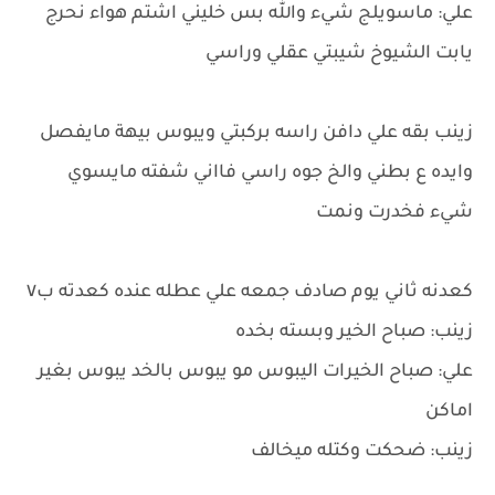
علي: ماسويلج شيء والله بس خليني اشتم هواء نحرج
يابت الشيوخ شيبتي عقلي وراسي
زينب بقه علي دافن راسه بركبتي ويبوس بيهة مايفصل
وايده ع بطني والخ جوه راسي فااني شفته مايسوي
شيء فخدرت ونمت
كعدنه ثاني يوم صادف جمعه علي عطله عنده كعدته ب٧
زينب: صباح الخير وبسته بخده
علي: صباح الخيرات اليبوس مو يبوس بالخد يبوس بغير
اماكن
زينب: ضحكت وكتله ميخالف