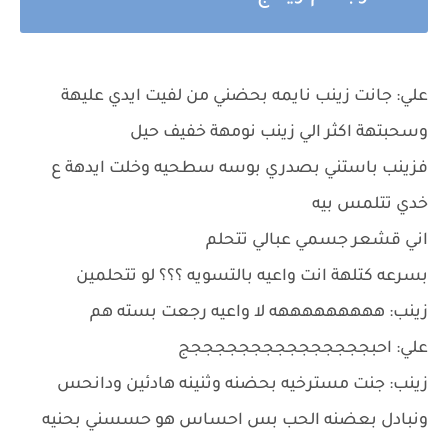
علي: جانت زينب نايمه بحضني من لفيت ايدي عليهة
وسحبتهة اكثر الي زينب نومهة خفيف حيل
فزينب باستني بصدري بوسه سطحيه وخلت ايدهة ع
خدي تتلمس بيه
اني قشعر جسمي عبالي تتحلم
بسرعه كتلهة انت واعيه بالتسويه ؟؟؟ لو تتحلمين
زينب: هههههههههه لا واعيه رجعت بسته هم
علي: احبجججججججججججججججج
زينب: جنت مسترخيه بحضنه وثنينه هادئين ودانحس
ونبادل بعضنه الحب بس احساس هو حسسني بحنيه