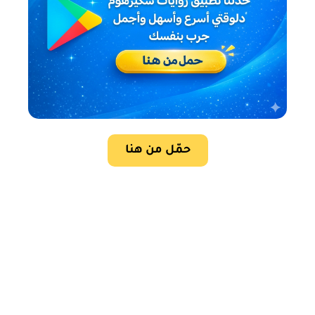
حمّل من هنا