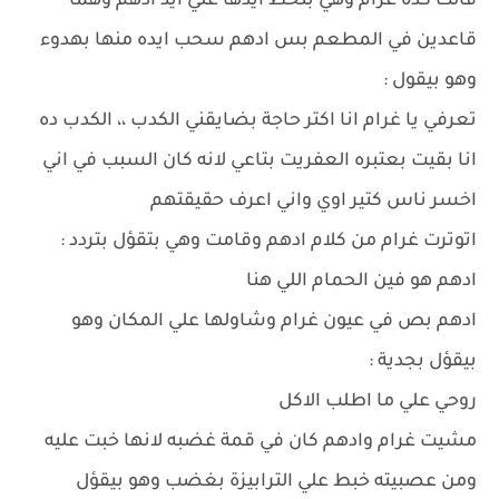
قالت كدة غرام وهي بتحط ايدها علي ايد ادهم وهما
قاعدين في المطعم بس ادهم سحب ايده منها بهدوء
وهو بيقول :
تعرفي يا غرام انا اكتر حاجة بضايقني الكدب ،، الكدب ده
انا بقيت بعتبره العفريت بتاعي لانه كان السبب في اني
اخسر ناس كتير اوي واني اعرف حقيقتهم
اتوترت غرام من كلام ادهم وقامت وهي بتقؤل بتردد :
ادهم هو فين الحمام اللي هنا
ادهم بص في عيون غرام وشاولها علي المكان وهو
بيقؤل بجدية :
روحي علي ما اطلب الاكل
مشيت غرام وادهم كان في قمة غضبه لانها خبت عليه
ومن عصبيته خبط علي الترابيزة بغضب وهو بيقؤل