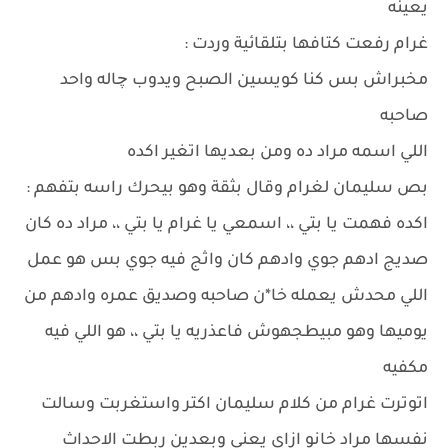
يعينه
غرام رفعت كتافها بتلقائية وردت :
مخبراش بس كنا كويسين الصبح ويدوب چاله واحد
صاحبه
اللي اسمه مراد ده ومن بعديها اتغير اكده
بص سليمان لغرام وقال بثقة وهو بيحرك راسه بتفهم :
اكده فهمت يا بتي ،، اسمعي يا غرام يا بتي ،، مراد ده كان
صديج ادهم جوي وادهم كان واثج فيه جوي بس هو عمل
اللي محدش يعمله خا*ن صاحبه وصديق عمره وادهم من
يوميها وهو مبيطجهوش فاعذريه يا بتي ،، هو اللي فيه
مكفيه
اتوترت غرام من كلام سليمان اكتر واستغربت وسالت
نفسها مراد خانو ازاي يعني وبعدين ربطت الاحداث