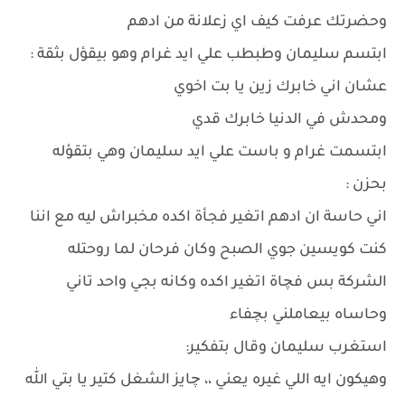
وحضرتك عرفت كيف اي زعلانة من ادهم
ابتسم سليمان وطبطب علي ايد غرام وهو بيقؤل بثقة :
عشان اني خابرك زين يا بت اخوي
ومحدش في الدنيا خابرك قدي
ابتسمت غرام و باست علي ايد سليمان وهي بتقؤله
بحزن :
اني حاسة ان ادهم اتغير فجأة اكده مخبراش ليه مع اننا
كنت كويسين جوي الصبح وكان فرحان لما روحتله
الشركة بس فچاة اتغير اكده وكانه بجي واحد تاني
وحاساه بيعاملني بچفاء
استغرب سليمان وقال بتفكير:
وهيكون ايه اللي غيره يعني ،، چايز الشغل كتير يا بتي الله