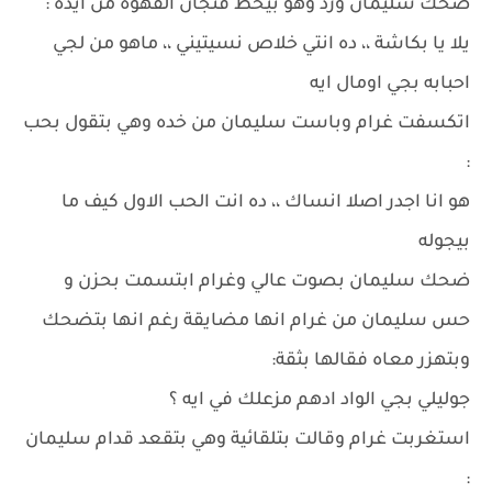
ضحك سليمان ورد وهو بيحط فنجان القهوة من ايده :
يلا يا بكاشة ،، ده انتي خلاص نسيتيني ،، ماهو من لجي
احبابه بجي اومال ايه
اتكسفت غرام وباست سليمان من خده وهي بتقول بحب
:
هو انا اجدر اصلا انساك ،، ده انت الحب الاول كيف ما
بيجوله
ضحك سليمان بصوت عالي وغرام ابتسمت بحزن و
حس سليمان من غرام انها مضايقة رغم انها بتضحك
وبتهزر معاه فقالها بثقة:
جوليلي بجي الواد ادهم مزعلك في ايه ؟
استغربت غرام وقالت بتلقائية وهي بتقعد قدام سليمان
: