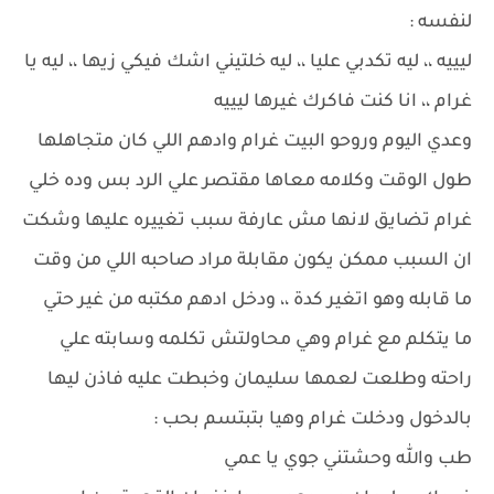
لنفسه :
ليييه ،، ليه تكدبي عليا ،، ليه خلتيني اشك فيكي زيها ،، ليه يا
غرام ،، انا كنت فاكرك غيرها ليييه
وعدي اليوم وروحو البيت غرام وادهم اللي كان متجاهلها
طول الوقت وكلامه معاها مقتصر علي الرد بس وده خلي
غرام تضايق لانها مش عارفة سبب تغييره عليها وشكت
ان السبب ممكن يكون مقابلة مراد صاحبه اللي من وقت
ما قابله وهو اتغير كدة ،، ودخل ادهم مكتبه من غير حتي
ما يتكلم مع غرام وهي محاولتش تكلمه وسابته علي
راحته وطلعت لعمها سليمان وخبطت عليه فاذن ليها
بالدخول ودخلت غرام وهيا بتبتسم بحب :
طب والله وحشتني جوي يا عمي