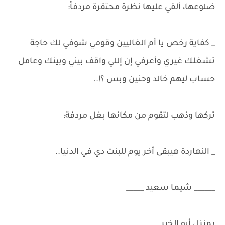
ضلوعها، ألقي عليها نظرة محتقرة مردفاً:
_ كفاية رخص يا أم الغاليين وقومي شوفي لك حاجة
تشغلك غيري وأعرفي إن إللي واقف بيني وبينك وعامل
حساب ليهم خالد وحنين وبس ؟!..
تركها وذهب لتقوم من مكانها بغل مردفة:
_ النهاردة هيبقى أخر يوم للبنت دي في الدنيا..
______ شيما سعيد _____
بمنزل أبو الخير..