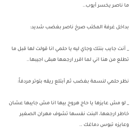
ما ناصر يخسر أيوب..
بداخل غرفة المكتب صرخ ناصر بغضب شديد:
_ أنت جايب بنتك وجاي ليه يا حلمي انا قولت لها قبل ما
تطلع من هنا اني لما اقرر ارجعها هبقى اجيبها..
نظر حلمي لنسمة بغضب ثم أبتلع ريقه بتوتر مردفاً:
_ لو مش عايزها يا حاج هروح بيها انا مش جايبها عشان
خاطر ارجعها، البنت نفسها تشوف مهران الصغير
وعايزه تبوس دماغك ..