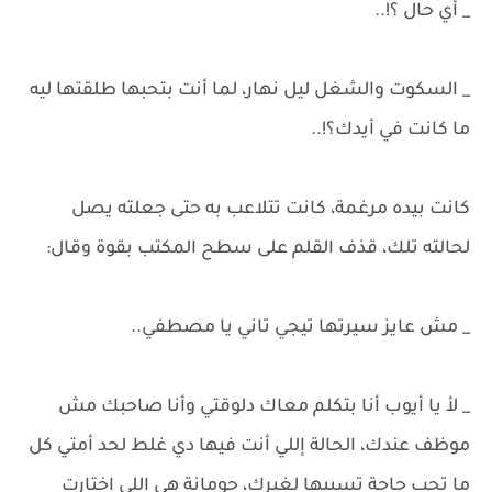
_ أي حال ؟!..
_ السكوت والشغل ليل نهار، لما أنت بتحبها طلقتها ليه
ما كانت في أيدك؟!..
كانت بيده مرغمة، كانت تتلاعب به حتى جعلته يصل
لحالته تلك، قذف القلم على سطح المكتب بقوة وقال:
_ مش عايز سيرتها تيجي تاني يا مصطفي..
_ لأ يا أيوب أنا بتكلم معاك دلوقتي وأنا صاحبك مش
موظف عندك، الحالة إللي أنت فيها دي غلط لحد أمتي كل
ما تحب حاجة تسيبها لغيرك، جومانة هي إللي اختارت