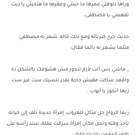
وراها دلوقتي عمرها ما حبتني وعمرها ما هتحبني يا ريت
تفهمني يا مصطفى..
حديث جرح كبريائه ومع ذلك قاله، شعر به مصطفي
مثلما يشعر به دائما فقال:
_ ماشي بس أنت لأزم تتجوز مش هشوفك بالشكل ده
واقعد ساكت مفيش حاجة تقدر تنسيك ست غير ست
زيها أتجوز يا أيوب..
ربما الزواج حل مثالي للهروب، إمرأة جديدة تلف إلي حياته
تأخذ وقته وتحل مكان إمرأة سرقت عقله، سند رأسه على
ظهر المقعد بضياع وقال: