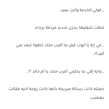
_ قولي الخدمة وأنتِ بعيد..
مطت شفتيها بحزن شديد مردفة برجاء:
_ في إيه يا أيوب قبل ما أقرب منك خطوة تبعد عني
ألف؟!..
_ وايه إللي بنا يخليني أقرب منك يا أم خالد ؟!..
جملته كانت رسالة صريحة بأنها كانت زوجة أخيه فقالت
بغضب: