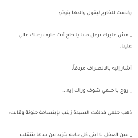
ركضت للخارج ليقول والدها بتوتر:
_ مش عايزك تزعل مننا يا حاج أنت عارف زعلك غالي
علينا.
أشار إليه بالانصراف مردفاً:
_ روح يا حلمي شوف وراك إيه...
ذهب حلمي فدلفت السيدة زينب بإبتسامة حنونة وقالت:
_ عين العقل يا ابني كل حاجه بتزيد عن حدها بتتقلب