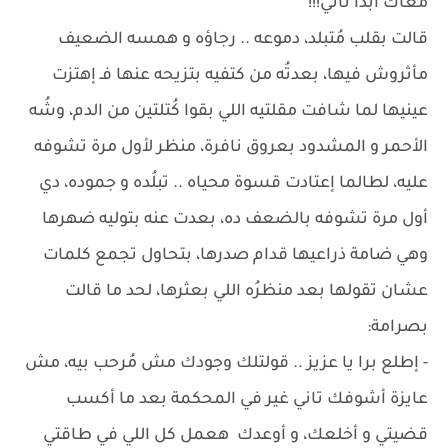
معاك أبدًا تاني!!!
قالت بقلب مُتبلد، دموعه .. رجاؤه و همسه الضعيف
مأثروش فيها، بعدتُه من كتفيه بتزيحه عنها فـ إهتزت
عينيها لما شافت مقلتيه اللي بقوا كُتلتين من الدم، وشُه
الأحمر و المشدود بعروق نافرة، منظر لأول مرة تشوفه
عليه، لطالما إعتادت قسوة محياه .. تبلُده و جموده، دي
أول مرة تشوفه بالضعف ده، بعدت عنه بتوليه ضهرها
وهي ضامة ذراعيها قدام صدرها، بتحاول تجمع كلمات
عشان تقولها بعد منظرُه اللي بعثرها، لحد ما قالت
بصرامة:
- إطلع برا يا عزيز .. قولتلك وجودك مش مُرحب بيه، مش
عايزة أشوفك تاني غير في المحكمة بعد ما أكسب
قضيتي و أخلعك، و أوعدك هعمل كل اللي في طاقتي