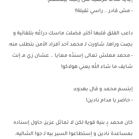
إيديه ساند مرفقيه على ركبته بيغمغم:
- مش قادر .. راسي تقيلة!!
داعب القلق قلبها أكتر، فضلت ماسك دراعُه بتلقائية و
بصِت وراها، شاورت لـ محمد أحد أفراد الأمن بتطلب منه:
- محمد معلش تعالى إسندُه معايا .. عشان زي مـ إنت
شايف ما شاء الله يعني هولاكو!
إبتسم محمد و قال بهدوء:
- حاضر يا مدام نادين!
كان محمد بِـ بنية قوية لكن لا تماثل عزيز، حاول إسناده
بمساعدة نادين و إستطاعوا السير بيه لـ جوا الشاليه،