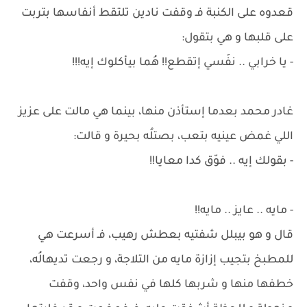
قعدوه على الكنبة فـ وقفت نادين تلتقط أنفاسها بتربت
على قلبها و هي بتقول:
- يا خرابي .. نفَسي إتقطع!! هُما بيأكلوك إيه!!!
غادر محمد بعدما إستأذن منها، بينما هي مالت على عزيز
اللي غمض عينيه بتعب، بصتلُه بحيرة و قالت:
- بقولك إيه .. فوّق كدا معايا!!
- مايه .. عايز .. مايه!!
قال و هو بيبلل شفتيه بعطش رهيب، فـ أسرعت هي
للمطبخ بتجيب إزازة مايه من التلاجة، و رجعت تديهالُه،
خطفها منها و شربها كلها في نفس واحد، وقفت