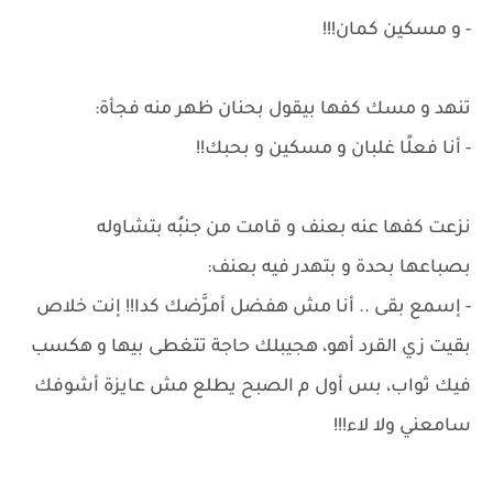
- و مسكين كمان!!!
تنهد و مسك كفها بيقول بحنان ظهر منه فجأة:
- أنا فعلًا غلبان و مسكين و بحبك!!
نزعت كفها عنه بعنف و قامت من جنبُه بتشاوله
بصباعها بحدة و بتهدر فيه بعنف:
- إسمع بقى .. أنا مش هفضل أمرَّضك كدا!! إنت خلاص
بقيت زي القرد أهو، هجيبلك حاجة تتغطى بيها و هكسب
فيك ثواب، بس أول م الصبح يطلع مش عايزة أشوفك
سامعني ولا لاء!!!