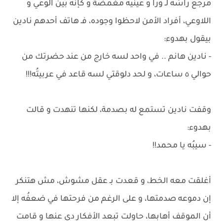
مرجّع راسُه لـ ورا و عينيه مغمضة و كإنه بين الوعي و
اللاوعي، أفراد الأمن لاحظوا وجوده، فـ هاتف أحدهم نادين
بيقول بهدوء:
- نادين هانم .. في واحد لسه خارج من عند حضرتك من
حوالي ٥ ساعات، و لحد دلوقتي لسه قاعد في عربيتُه!!!
وقفت نادين تستمع له بصدمة، لكنها تنهدت و قالت
بهدوء:
- سيبُه يا محمد!!
أغلقت معه الخط، و قعدت بـ عقل مشوش، مش هتنكر
إن دموعه صدمتها، و على الرغم من فرحتها في ضعفُه إلا
أن الموقف أهابها، حاولت تبعد الأفكار دي عنها و قامت