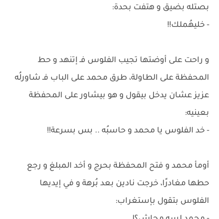
بصتله بضيق و هتفت بحدة:
- خليهُملك!!
و راحت على أوضتها تجيب الفلوس فـ إتنهد و حط
المحفظة على الطاولة، طرق محمد على الباب فـ شاورلُه
عزيز عشان يدخل بيقول و هو بيشاور على المحفظة
بعينيه:
- خد الفلوس يا محمد و حاسبُه .. بس بسرعة!!
أومأ محمد و فتح المحفظة بحرج و أخد المبلغ و رجع
حطها مغادرًا، خرجت نادين بعد بُرهة و في إيديها
الفلوس بتقول بإستغراب: