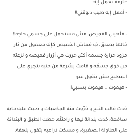
عارفة تعمل إيه:
- أعمل إيه طيب دلوقتي!!
- قلّعيني القميص، مش مستحمل على جسمي حاجة!!
قالها بصدق، فِ قماش القميص كإنه معمول من نار
مزود حرارة جسمه أكتر، حررت هي أزرار قميصه و نزعته
من فوق جسمُه،و قامت بسُرعة من جنبه بتجري على
المطبخ مش بتقول غير:
- هيموت .. هيموت بسببي!!
خدت قالب التلج و خرّجت منه المكعبات و صبت عليه مايه
ساقعة، خدت بندانة ليها و راحتلُه، حطت الطبق و البندانة
على الطاولة الصغيرة، و مسكت ذراعيه بتقول بلهفة: