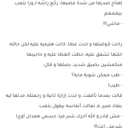
إهتاج صدرها من شدة غضبها، رجّع راسُه لـ ورا بتعب
بيغمغم:
- ماشي!!!
راحت لأوضتها و خدت غطا، كانت هترميه عليه لكن حالته
خلتها تشفق عليه، حطت الغطا عليه و حاجبيها
منكمشين بضيق شديد، بصلها و قال:
- طب ممكن شوية ماية؟
- طيب!
قالت بعدما تأففت، و خدت إزازة تانية و رجعتله، مدتها ليه
بنفاذ صبر، فـ تعالت أنفاسه بيقول بتعب:
- مش قادر و الله أحرك شبر فيا، جسمي همدان أوي!
شربيني إنتِ!!!