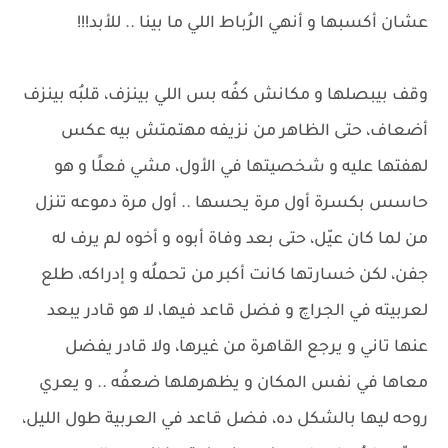
عشان أكسبها و أنهي الرُباط اللي ما بينا .. للأبد!!!
وقف بيبصلها و مكانش كفُه بس اللي بينزف، قلبُه بينزف
أضعاف، حتى الظاهر من نزيفه مهتمتش بيه عكس
لهفتها عليه و شخصيتها في الأول، مشي فعلًا و هو
حاسس بكسرة أول مرة يحسها .. أول مرة دموعه تنزل
من لما كان عيّل، حتى بعد وفاة أبوه و أخوه لم يرف له
جفن، لكن خسارتها كانت أكبر من تحملُه و إدراكه، طلع
لعربيته في الجراچ و فضل قاعد فيها، لا هو قادر يبعد
عنها تاني و يرجع القاهرة من غيرها، ولا قادر يفضل
معاها في نفس المكان و يظهرهلها ضعفُه .. و يعري
روحه ليها بالشكل ده، فضل قاعد في العربية طول الليل،