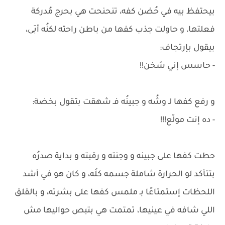
بيحتفظ بيه في حُضن كفه، تنحنحت هي بحرج مُدركة
فعلتها، و حاولت جذب كفها من باطن راحته لكنُه أبَى،
بيقول بإرتجاف:
- حاسس إني سُخن!!
و رفع كفها لـ وشُه و جبينُه فـ شهقت بتقول بخضة:
- ده إنت مولّع!!!
حطت كفها على جبينه و وجنته و رقبته و بداية صدرُه
بتتأكد لو الحرارة شاملة جسمه كلُه، و كان هو في أشد
اللحظات إستمتاعًا بـ ملمس كفها على بشرته، و بالقلق
اللي شافه في عينيها، تمتمت هي بتبص حواليها مش