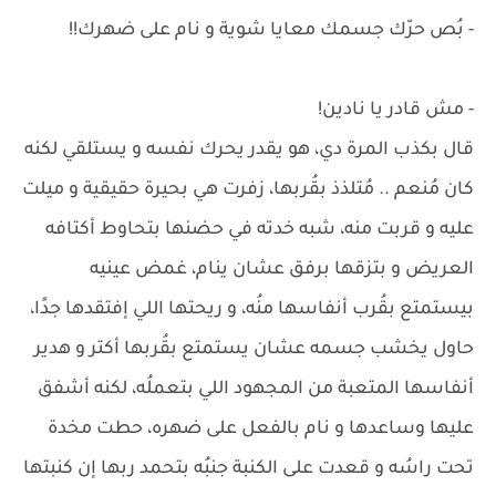
- بُص حرّك جسمك معايا شوية و نام على ضهرك!!
- مش قادر يا نادين!
قال بكذب المرة دي، هو يقدر يحرك نفسه و يستلقي لكنه
كان مُنعم .. مُتلذذ بقُربها، زفرت هي بحيرة حقيقية و ميلت
عليه و قربت منه، شبه خدته في حضنها بتحاوط أكتافه
العريض و بتزقها برفق عشان ينام، غمض عينيه
بيستمتع بقُرب أنفاسها منُه، و ريحتها اللي إفتقدها جدًا،
حاول يخشب جسمه عشان يستمتع بقُربها أكتر و هدير
أنفاسها المتعبة من المجهود اللي بتعملُه، لكنه أشفق
عليها وساعدها و نام بالفعل على ضهره، حطت مخدة
تحت راسُه و قعدت على الكنبة جنبُه بتحمد ربها إن كنبتها