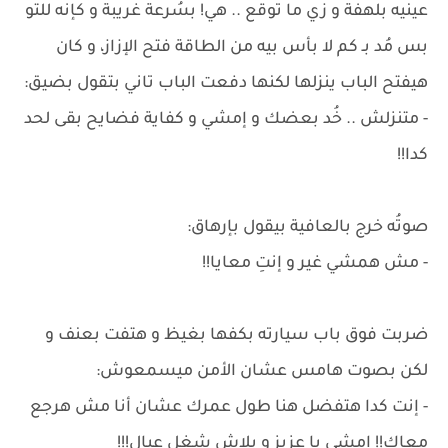
عينيه بلهفة و زي ما توقع .. هي! بسُرعة غريبة و كإنه للتو
بس مُد بـ كم لا بأس بيه من الطاقة فتح الإزاز، و كان
هيفتح الباب ينزلها لكنها دفعت الباب تاني بتقول بضيق:
- متنزلش .. خُد بعضك و إمشي و كفاية فضايح بقى لحد
كدا!!
صوتُه خرج بالعافية بيقول بإرهاق:
- مش همشي غير و إنتِ معايا!!
ضربت فوق باب سيارته بكفها بغيظ و هتفت بعنف و
لكن بصوت هامس عشان الأمن ميسمعوش:
- إنت كدا هتفضل هنا طول عمرك عشان أنا مش هرجع
معاك!! إمشي يا عزيز و بلاش شغل عيال!!!