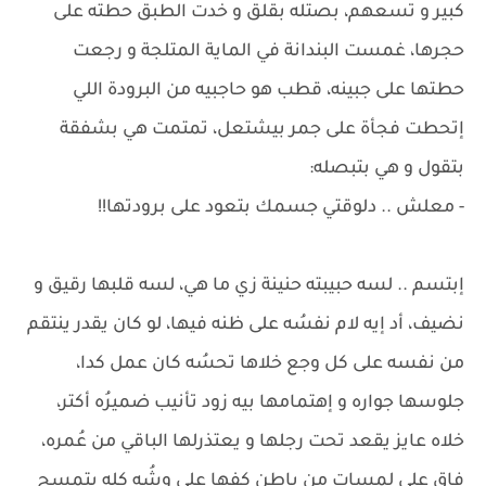
كبير و تسعهم، بصتله بقلق و خدت الطبق حطته على
حجرها، غمست البندانة في الماية المتلجة و رجعت
حطتها على جبينه، قطب هو حاجبيه من البرودة اللي
إتحطت فجأة على جمر بيشتعل، تمتمت هي بشفقة
بتقول و هي بتبصله:
- معلش .. دلوقتي جسمك بتعود على برودتها!!
إبتسم .. لسه حبيبته حنينة زي ما هي، لسه قلبها رقيق و
نضيف، أد إيه لام نفسُه على ظنه فيها، لو كان يقدر ينتقم
من نفسه على كل وجع خلاها تحسُه كان عمل كدا،
جلوسها جواره و إهتمامها بيه زود تأنيب ضميرُه أكتر،
خلاه عايز يقعد تحت رجلها و يعتذرلها الباقي من عُمره،
فاق على لمسات من باطن كفها على وشُه كله بتمسح