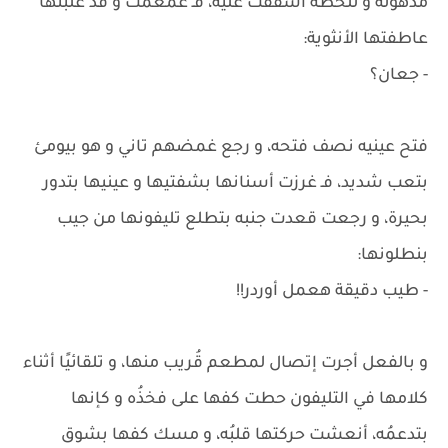
مذهولة و للحظة أشفقت عليه، فـ غمغمت و قد غلبتها
عاطفتها الأنثوية:
- جعان؟
فتح عينيه نصف فتحه، و رجع غمضهم تاني و هو بيومئ
بتعب شديد، فـ غرزت أسنانها بشفتيها و عينيها بتدور
بحيرة، و رجعت قعدت جنبه بتطلع تليفونها من جيب
بنطلونها:
- طيب دقيقة هعمل أوردر!!
و بالفعل أجرت إتصال لمطعم قُريب منها، و تلقائيًا أثناء
كلامها في التليفون حطت كفها على فخذُه و كإنها
بتدعمُه، أنعشت حركتها قلبُه، و مسك كفها بشوق