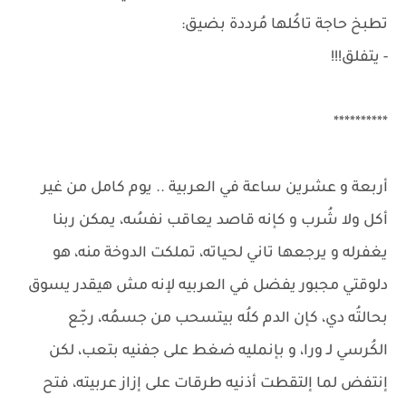
تطبخ حاجة تاكُلها مُرددة بضيق:
- يتفلق!!!
**********
أربعة و عشرين ساعة في العربية .. يوم كامل من غير
أكل ولا شُرب و كإنه قاصد يعاقب نفسُه، يمكن ربنا
يغفرله و يرجعها تاني لحياته، تملكت الدوخة منه، هو
دلوقتي مجبور يفضل في العربيه لإنه مش هيقدر يسوق
بحالتُه دي، كإن الدم كلُه بيتسحب من جسمُه، رجّع
الكُرسي لـ ورا، و بإنمليه ضغط على جفنيه بتعب، لكن
إنتفض لما إلتقطت أذنيه طرقات على إزاز عربيته، فتح