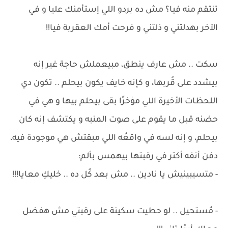
تنتقم منه فيا؟ مش ده بردو اللي إستأمنك عليا و في
الآخر بهدلتني و ذلتني و فرحت أمك العقربة فيا!!
سكت .. مش عارف ينطق، مبيعملش حاجة غير إنه
بيشدد على قُربها، و كإنه خايف يكون بيحلم .. تكون دي
اللحظات الأخيرة اللي مؤخرًا بقى بيحلم بيها و هي في
حضنه قبل ما يقوم على صوت المنبه و يكتشف إنه كان
بيحلم، و إنه لسه في واقعُه اللي مبقتش هي موجودة فيه،
دفن أنفه أكتر في رقبتها بيهمس بألم:
- متسيبينيش يا نادين .. مش بعد كُل ده .. خليكِ معايا!!!
- مُستحيل .. لو حطيت سكينة على رقبتي مش هفضل