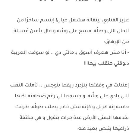
عزيز القناوي بيتقاله هشغل عيال! إبتسم ساخرًا من
الحال اللي وصلُه، مسح على وشه و قال بأعين مُسبلة
من الإرهاق:
- أنا مش هعرف أسوق بـ حالتي دي .. لو سوقت العربية
دلوقتي هتقلب بيها!!!
إعتدلت في وقفتها بتزدرد ريقها بتوجس .. تأملت التعب
اللي بادي على وشُه، و جسمه اللي رغم ضخامته لكنها
حاسه إنه هزيل و كإنه مش قادر يصلب طولُه، طرقت
بقدمها اليمنى الأرض عدة مرات بتقول و هي مكتفة
ذراعيها بتبص بعيد عنه: