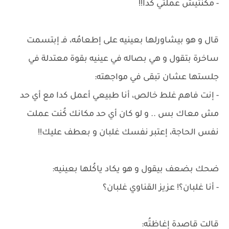
- مكُنتيش عملتي كدا!!
قال و هو بيشاورلها بعينيه على إطعامُه، فـ إبتسمت
ساخرة بتقول و هي بصاله في عينيه بقوة معتدلة في
جلستها عشان تبقى في مواجهته:
- إنت فاهم غلط خالص، أنا طبيعي أعمل كدا مع أي حد
مش معاك بس .. و لو كان أي حد مكانك كُنت عملت
نفس الحاجة، إعتبر نفسك غلبان و بعطف عليك!!
ضحك بضعف بيقول و هو يكاد ياكُلها بعينيه:
- أنا غلبان؟! عزيز القناوي غلبان؟
قالت قاصدة إغاظتُه: