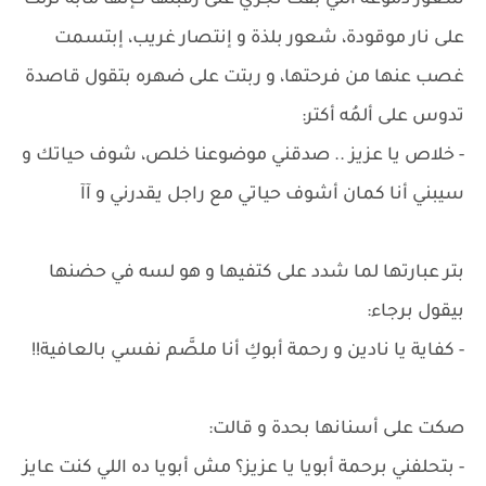
شعور دموعه اللي بقت تجري على رقبتها كإنها مابة نزلت
على نار موقودة، شعور بلذة و إنتصار غريب، إبتسمت
غصب عنها من فرحتها، و ربتت على ضهره بتقول قاصدة
تدوس على ألمُه أكتر:
- خلاص يا عزيز .. صدقني موضوعنا خلص، شوف حياتك و
سيبني أنا كمان أشوف حياتي مع راجل يقدرني و آآ
بتر عبارتها لما شدد على كتفيها و هو لسه في حضنها
بيقول برجاء:
- كفاية يا نادين و رحمة أبوكِ أنا ملصَّم نفسي بالعافية!!
صكت على أسنانها بحدة و قالت:
- بتحلفني برحمة أبويا يا عزيز؟ مش أبويا ده اللي كنت عايز