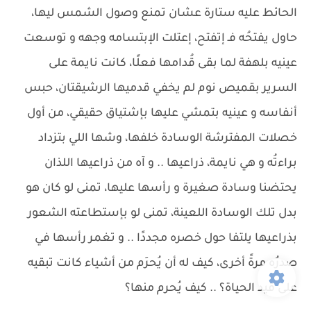
الحائط عليه ستارة عشان تمنع وصول الشمس ليها،
حاول يفتحُه فـ إتفتح، إعتلت الإبتسامه وجهه و توسعت
عينيه بلهفة لما بقى قُدامها فعلًا، كانت نايمة على
السرير بقميص نوم لم يخفي قدميها الرشيقتان، حبس
أنفاسه و عينيه بتمشي عليها بإشتياق حقيقي، من أول
خصلات المفترشة الوسادة خلفها، وشها اللي بتزداد
براءتُه و هي نايمة، ذراعيها .. و آه من ذراعيها اللذان
يحتضنا وسادة صغيرة و رأسها عليها، تمنى لو كان هو
بدل تلك الوسادة اللعينة، تمنى لو بإستطاعته الشعور
بذراعيها يلتفا حول خصره مجددًا .. و تغمر رأسها في
صدرُه مرةً أخرى، كيف له أن يُحرَم من أشياء كانت تبقيه
على قيد الحياة؟ .. كيف يُحرم منها؟