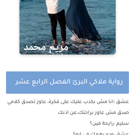
رواية ملاكي البرئ الفصل الرابع عشر
عشق :انا مش بكدب عليك على فكرة، عاوز تصدق كلامي
صدق مش عاوز براحتك،عن اذنك
سليم :رايحة فين؟
عشق :وده يهمك في إيه؟