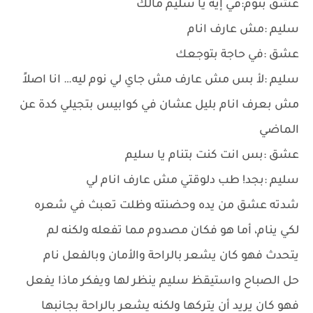
عشق بنوم:في إيه يا سليم مالك
سليم :مش عارف انام
عشق :في حاجة بتوجعك
سليم :لأ بس مش عارف مش جاي لي نوم ليه… انا اصلاً
مش بعرف انام بليل عشان في كوابيس بتجيلي كدة عن
الماضي
عشق :بس انت كنت بتنام يا سليم
سليم :بجد! طب دلوقتي مش عارف انام لي
شدته عشق من يده وحضنته وظلت تعبث في شعره
لكي ينام، أما هو فكان مصدوم مما تفعله ولكنه لم
يتحدث فهو كان يشعر بالراحة والأمان وبالفعل نام
حل الصباح واستيقظ سليم ينظر لها ويفكر ماذا يفعل
فهو كان يريد أن يتركها ولكنه يشعر بالراحة بجانبها