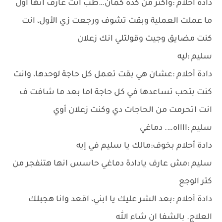
دادة أحلام :وأكتر من كدة كمان…طب انت عارف انها اول
ما عملت العملية وبقت تشوف ورجعت زي الأول، انت
كنت مضايق وجيت وقولتلي انك زعلان
سليم :ليه
دادة أحلام :عشان هي بقت تعمل كل حاجة لوحدها، وانت
كنت بتحب تساعدها في كل حاجة اما بعد ما شافت ف
انت اتحرمت من الحاجات دي وكنت زعلان أوي
سليم :ااااه…. دماغي
دادة أحلام بخوف:مالك يا سليم في إيه
سليم :مش عارف يادادة دماغي حاسس انها هتنفجر من
كتر الوجع
دادة أحلام :بعد الشر عليك يا ابني، اقعد وانا هجبلك
العلاج. بالشفا ان شاء الله