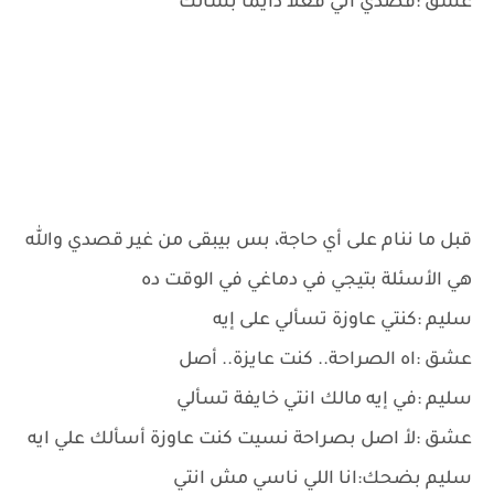
عشق :قصدي اني فعلاً دايمًا بسألك
قبل ما ننام على أي حاجة، بس بيبقى من غير قصدي والله
هي الأسئلة بتيجي في دماغي في الوقت ده
سليم :كنتي عاوزة تسألي على إيه
عشق :اه الصراحة.. كنت عايزة.. أصل
سليم :في إيه مالك انتي خايفة تسألي
عشق :لأ اصل بصراحة نسيت كنت عاوزة أسألك علي ايه
سليم بضحك:انا اللي ناسي مش انتي