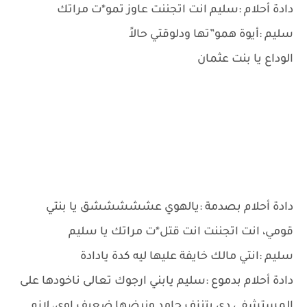
دادة أحلام :سليم انت اتجننت عاوز تمو*ت مراتك
سليم :أيوة همو”تها ودلوقتي حالاً
الوداع يا بنت عثمان
دادة أحلام بصدمة :يالهوي عشششششق يا بنتي
قومي، انت اتجننت انت قتل*ت مراتك يا سليم
سليم :انتي مالك خايفة عليها ليه كدة يادادة
دادة أحلام بدموع :سليم يابني ارجوك تعالى ناخودها على
المستشفى دي بتنزف جامد ونبضها ضعيف اوي، لازم