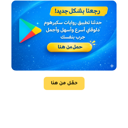
حمّل من هنا