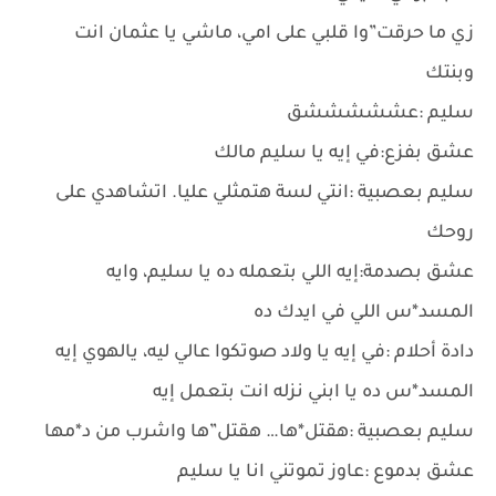
زي ما حرقت”وا قلبي على امي، ماشي يا عثمان انت
وبنتك
سليم :عشششششق
عشق بفزع:في إيه يا سليم مالك
سليم بعصبية :انتي لسة هتمثلي عليا. اتشاهدي على
روحك
عشق بصدمة:إيه اللي بتعمله ده يا سليم، وايه
المسد*س اللي في ايدك ده
دادة أحلام :في إيه يا ولاد صوتكوا عالي ليه، يالهوي إيه
المسد*س ده يا ابني نزله انت بتعمل إيه
سليم بعصبية :هقتل*ها… هقتل”ها واشرب من د*مها
عشق بدموع :عاوز تموتني انا يا سليم