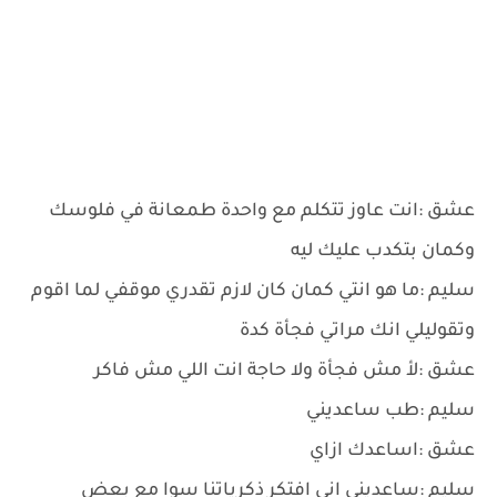
عشق :انت عاوز تتكلم مع واحدة طمعانة في فلوسك
وكمان بتكدب عليك ليه
سليم :ما هو انتي كمان كان لازم تقدري موقفي لما اقوم
وتقوليلي انك مراتي فجأة كدة
عشق :لأ مش فجأة ولا حاجة انت اللي مش فاكر
سليم :طب ساعديني
عشق :اساعدك ازاي
سليم :ساعديني اني افتكر ذكرياتنا سوا مع بعض