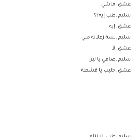
عشق :ماشي
سليم :طب إيه؟؟
عشق :إيه
سليم :لسة زعلانة مني
عشق :لأ
سليم :صافي يا لبن
عشق :حليب يا قشطة
سليم :طب يلا ننام