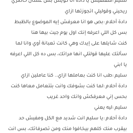
سليم :متقلقيش يا دادة انا كويس بس عشان خاطري
ريحيني وقوليلي اتجوزتها ازاي
دادة أحلام :بص هو انا معرفش إيه الموضوع بالظبط
بس كل اللي اعرفه إنك اول يوم جيت بيها هنا
كنت شايلها على إيدك وهي كانت تعبانة أوي وانا لما
سألتك عليها قولتلي انها مراتك، بس ده كل اللي اعرفه
يا ابني
سليم :طب انا كنت بعاملها ازاي.. كنا عاملين ازاي
دادة أحلام :لما كنت بشوفك وانت بتتعامل معاها كنت
بحس إني معرفكش وانك واحد غريب
سليم :ليه يعني
دادة أحلام :يا سليم انت شديد مع الكل ومفيش حد
بيقرب منك كلهم بيخافوا منك ومن تصرفاتك، بس انت