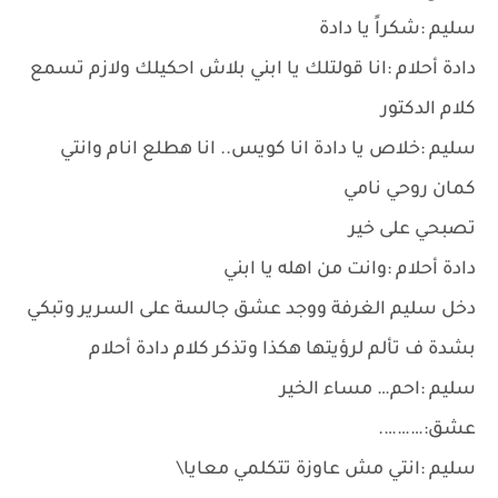
سليم :شكراً يا دادة
دادة أحلام :انا قولتلك يا ابني بلاش احكيلك ولازم تسمع
كلام الدكتور
سليم :خلاص يا دادة انا كويس.. انا هطلع انام وانتي
كمان روحي نامي
تصبحي على خير
دادة أحلام :وانت من اهله يا ابني
دخل سليم الغرفة ووجد عشق جالسة على السرير وتبكي
بشدة ف تألم لرؤيتها هكذا وتذكر كلام دادة أحلام
سليم :احم… مساء الخير
عشق:……….
سليم :انتي مش عاوزة تتكلمي معايا\