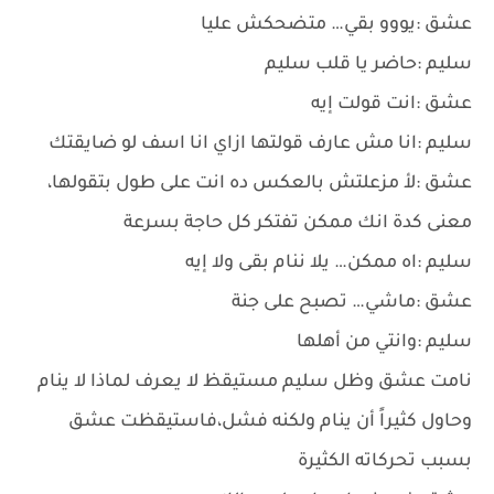
عشق :يووو بقي… متضحكش عليا
سليم :حاضر يا قلب سليم
عشق :انت قولت إيه
سليم :انا مش عارف قولتها ازاي انا اسف لو ضايقتك
عشق :لأ مزعلتش بالعكس ده انت على طول بتقولها،
معنى كدة انك ممكن تفتكر كل حاجة بسرعة
سليم :اه ممكن… يلا ننام بقى ولا إيه
عشق :ماشي… تصبح على جنة
سليم :وانتي من أهلها
نامت عشق وظل سليم مستيقظ لا يعرف لماذا لا ينام
وحاول كثيراً أن ينام ولكنه فشل،فاستيقظت عشق
بسبب تحركاته الكثيرة