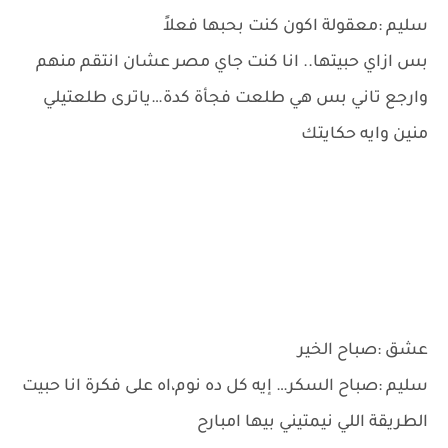
سليم :معقولة اكون كنت بحبها فعلاً
بس ازاي حبيتها.. انا كنت جاي مصر عشان انتقم منهم
وارجع تاني بس هي طلعت فجأة كدة…ياترى طلعتيلي
منين وايه حكايتك
عشق :صباح الخير
سليم :صباح السكر… إيه كل ده نوم،اه على فكرة انا حبيت
الطريقة اللي نيمتيني بيها امبارح