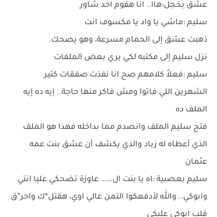
عشق بخجل:هاا.. انا هقوم اخد شاور
سليم :ماشي يا واد يا مكسوف انت
ذهبت عشق إلى الحمام مسرعة، وهو يضحك.
نزل سليم إلى مكتبه لكي يري بعض الملفات
سليم :فعلاً كلامهم صح انا نفذت صفقات كتير
الشهرين اللي فاتوا ومش فاكر منها حاجة.. إيه ده إيه
الملف ده
فتح سليم الملف وانصدم مما بداخله فهذا هو الملف
الذي أعطاه له زباد والذي يكشف أن عشق بنت عمه
عثمان
سليم بعصبية :اه يا بنت ال…… عاوزة تضحكي عليا انتي
وابوكي.. والله لأدفعكوا التمن غالي اوي، هقتل*ك واحر”ق
قلب ابوكي عليكي