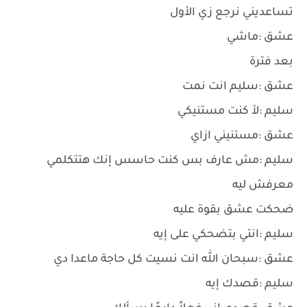
تساعديني نرجع زي الأول
عشق :ماشي
بعد فترة
عشق :سليم انت نمت
سليم :لأ كنت مستنيكي
عشق :مستنيني ازاي
سليم :مش عارف بس كنت حاسس إنك هتتكلمي
معرفش ليه
ضحكت عشق بقوة عليه
سليم :انتي بتضحكي على إيه
عشق :سبحان الله انت نسيت كل حاجة ماعدا دي
سليم :قصدك إيه