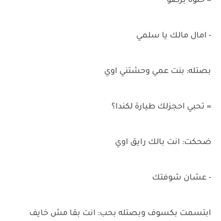
= حلوة برضو
- امال مالك يا سلمي
بصتله: بنت عمي وحشتني اوي
= تحبي احجزلك طيارة لكندا؟
ضحكت: انت بالك رايق اوي
- عشان شوفتك
ابتسمت بكسوف وبصتله بحب: انت بقا مش خايف