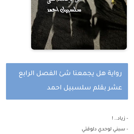
رواية هل يجمعنا شئ الفصل الرابع
عشر بقلم سلسبيل احمد
- زياد.. !
- سبني لوحدي دلوقتي