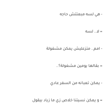
- هي لسه مبعتتش حاجه
= لا.. لسه
- امم.. متزعليش يمكن مشغولة
= بقالها يومين مشغولة؟..
- يمكن تعبانه من السفر عادي
= و يمكن نسيتنا خلاص زي ما زياد بيقول