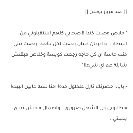
|| بعد مرور يومين ||
" خلاص وصلت كندا !! صحابي كلهم استقبلوني من
المطار .. و ادريان كمان رجعت لكل حاجه.. رجعت بيتي
كنت حاسة ان كل حاجه رجعت كويسة وخلاص مبقتش
شايلة هم اي شيء!! "
- بابا.. حضرتك نازل علطول كده! احنا لسه جايين البيت!
= طلبوني في الشغل ضروري.. واحتمال مجيش بدري
يحببتي..