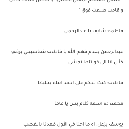
" سلمي بصتلهم بمعني مفيش.. و بعدين سابت الاكل
و قامت طلعت فوق "
فاطمه: شايف يا عبدالرحمن..
عبدالرحمن بعدم فهم: الله يا فاطمه بتحاسبيني برضو
كأني انا الى قولتلها تمشي
فاطمه: كنت تحكم على احمد ابنك يخليها
محمد: ده اسمه كلام بس يا ماما
يوسف بزعل: اه ما احنا في الأول قعدنا بالغصب