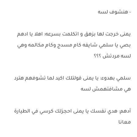
- هنشوف لسه
يمنى خرجت لها بزهق و اتكلمت بسرعه: اهلا يا ادهم
بصي يا سلمي شايفه كام مسدج وكام مكالمه وهي
لسه مردتش ؟؟؟
سلمي بهدوء: يا يمنى قولتلك اكيد لما تشوفهم هترد
هي مشافتهمش لسه
أدهم: هدي نفسك يا يمنى احجزلك كرسي في الطيارة
معانا