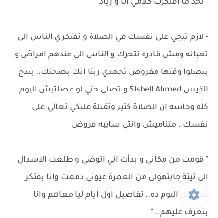
" لحد ما افتكرت كلامي انا و زياد "
- لازم تيجي على نفسك في الصلاة و تفتكري الناس الى
تعبانه ومش قادره تتحرك و الناس الي عندهم امراصْ و
بيصلوا وقتها مفروض تحمدي ربنا انك بصحتك.. بيدج
الفيس Slsbell Ahmed و تصلي حتي لو مصلتيش اليوم
كله وحاسه ان الصلاة كتير وتقيلة عليكي تعالي على
نفسك.. متناميش وانتي سايبه فروض
" قومت من مكاني و بدأت اني اتوضي و طلعت الاسدال
الى تيتة جابتهولي من العمرة عيوني دمعت وانا بفتكر
تفاصيل اليوم ده.. تفاصيل اول ايام ليا معاهم وانا
بتعرف عليهم.. "