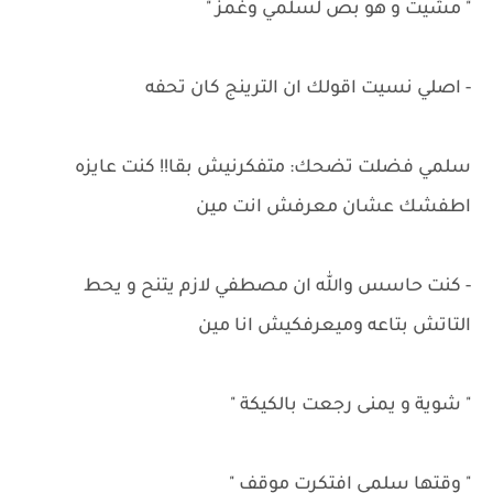
" مشيت و هو بص لسلمي وغمز "
- اصلي نسيت اقولك ان الترينج كان تحفه
سلمي فضلت تضحك: متفكرنيش بقا!! كنت عايزه
اطفشك عشان معرفش انت مين
- كنت حاسس والله ان مصطفي لازم يتنح و يحط
التاتش بتاعه وميعرفكيش انا مين
" شوية و يمنى رجعت بالكيكة "
" وقتها سلمي افتكرت موقف "