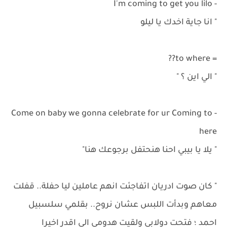
- I'm coming to get you lilo
" انا جاية اخدك يا ليلو
= to where??
" الي اين ؟ "
- Come on baby we gonna celebrate for ur Coming to
here
" يلا يا بيبي احنا هنحتفل برجوعك هنا"
" كان صوت ادريان اتفاجئت انهم عاملين ليا حفلة.. قفلت
معاهم وبدأت اللبس عشان نروح.. بقلمي سلسبيل
احمد ؛ فتحت دولابي ولقيت هدومي الى اقدر اخيرا