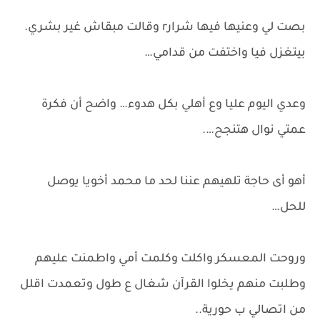
بصت لي وعنيها فيها شرارr وقالت مبقاش غير بشري.
بيتغزل فيا واختفت من قدامي…
وعدي اليوم عليا وع أهلي بكل هدوء… واضح أن فكرة
عمتي نوال هتنجح….
أهو أى حاجة تلهيهم عننا لحد ما محمد أخويا يوصل
للحل…
وروحت المعسكر واكلت وكلمت أمي واطمنت عليهم
وطلبت منهم يخلوا القرآن شغال ع طول وتعمدت اقلل
من اتصالي ب حورية..