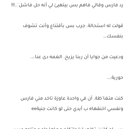
رد فارس وقالي فاهم بس بيتهيئ لي أنه حل فاشل'..!!!
قولت له استحالة. جرب بس بأقتناع وأنت تشوف
بنفسك…
ودعيت من جوايا أن ربنا يزيح. الغمه دى عنا….
حورية….
كنت متغا'ظة. أن في واحدة عاوزة تاخد مني فارس
ونفسي اخنقهاe ب أيدي حتى لو كانت جنيةee