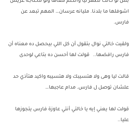
بس لو كانت تظهر ليا واتكلم معاها ولو محتاجه عريس
اشوفلها ما بلدنا. مليانه عرسان… المهم تبعد عن
فارس.
ولقيت خالتي نوال بتقول أن كل اللي بيحصل ده معناه أن
فارس رافضها.. قولت لها أحسن ده بتاعي لوحدى
قالت ليا وهى ولا هتسيبك ولا هتسيبه واكيد هتأذي حد
علشان توصل ل فارس. مدام عاجبها…
قولت لها يعني إيه يا خالتي أنتي عاوزة فارس يتجوزها
عليا..