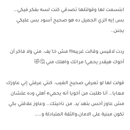
ابتسمت لها وقولتلها تصدقي كنت لسه بفكر فيكي…
بس إيه الزي الجميل ده هو صحيح أسود بس عليكي
يجنن..
ردت لاقيس وقالت غريبه!!! مش خا'يف. مني ولا فاكر أن
أخوك هيقدر يحمي! مراتك واهلك مني 🤔🤣
قولت لها لو تعرفي صحيح الغيب. كنتي عرفتي إني عاوزك
معايا… أنا طلبت من أخويا أنه يحميe أهلي وده علشان
مش عاوز أحس بتهد'يد. من ناحيتك… وعاوز علاقتي بكي
تكون مبنية على الامان،والثقة المتبادلة و……