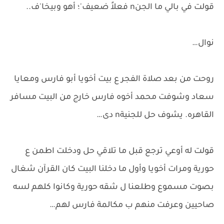
قولت في بالي ما الجنn فعلاً ضعيف'؛ أهو وبيخا'ف..
نوال…
روحت من بعد صلاة الفجر ع بيت أخويا أبو فارس ومعايا
سعاد وشوفت محمد أخوه فارس خارج من البيت مسافر
القاهره. يشوف حل للجنيةn دى…
قولت له أوعي ترجع قبل ما تلاقي حل ودخلت اطمن ع
حورية ومرات أخويا وأول ما دخلنا البيت كان القرآن شغال
بصوت مسموع وطلعنا ل شقه حورية وكانوا كلهم لسه
صاحيين وعرفت منهم ب مكالمة فارس لهم…