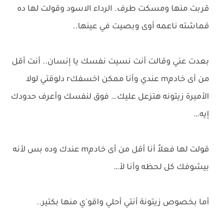
قربت منها ومسكت طرف. الرداء الاسود وقولت لها ده
قماشته ناعمه أوى وبصيت في عينها..
بعدت عني وقالت أنت نسيت نفسك يا إنسان.. أنت أقل
من أى خادمm عندي وأنا ممكن اخسفكr دلوقتي لولا
الأميرة زيتونه هتزعل عليك… فوق لنفسك وأعرف حدودك
إيه…
قولت لها فعلاً أنا أقل من أى خادمm عندك وده بس لأنه
بيشوفك كل لحظه وأنا لأ…
أما بخصوص زيتونة أنتي أحلي واقو'ي منها بكتير..