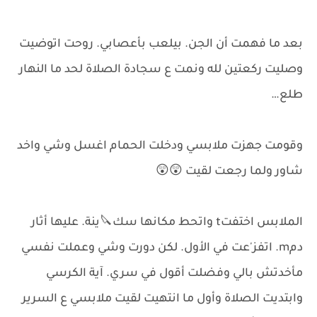
بعد ما فهمت أن الجن. بيلعب بأعصابي. روحت اتوضيت
وصليت ركعتين لله ونمت ع سجادة الصلاة لحد ما النهار
طلع…
وقومت جهزت ملابسي ودخلت الحمام اغسل وشي واخد
شاور ولما رجعت لقيت 😲😲
الملابس اختفتt واتحط مكانها سك🔪ينة. عليها أثار
دمm. اتفز'عت في الأول. لكن دورت وشي وعملت نفسي
مأخدتش بالي وفضلت أقول في سري. آية الكرسي
وابتديت الصلاة وأول ما انتهيت لقيت ملابسي ع السرير