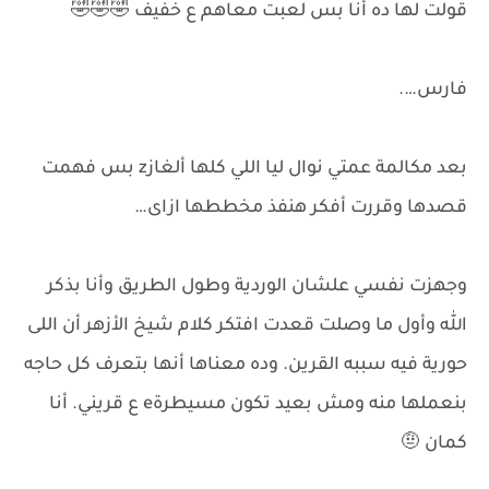
قولت لها ده أنا بس لعبت معاهم ع خفيف 🤣🤣🤣
فارس….
بعد مكالمة عمتي نوال ليا اللي كلها ألغازz بس فهمت
قصدها وقررت أفكر هنفذ مخططها ازاى…
وجهزت نفسي علشان الوردية وطول الطريق وأنا بذكر
الله وأول ما وصلت قعدت افتكر كلام شيخ الأزهر أن اللى
حورية فيه سببه القرين. وده معناها أنها بتعرف كل حاجه
بنعملها منه ومش بعيد تكون مسيطرةe ع قريني. أنا
كمان 🤨