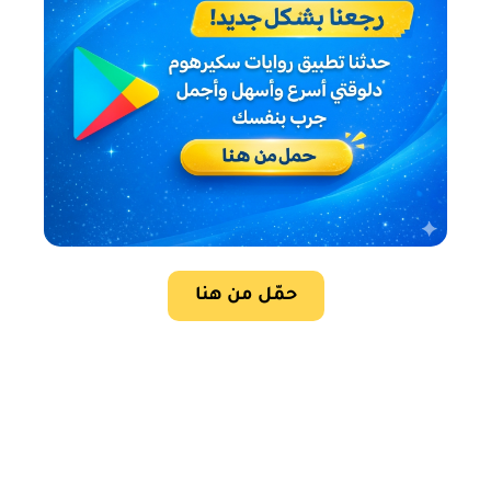
حمّل من هنا