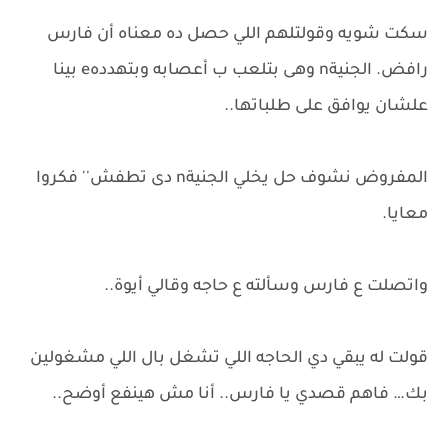
سكت شويه وقولتلهم اللي حصل ده معناه أن فارس
رافض. الجنيةn وهى بتلعب ب أعصابه وبتهددهe بينا
علشان يوافق على طلباتها..
المفروض نشوف حل يخلي الجنيةn دى تطفش'' فكروا
معايا.
واتصلت ع فارس وسألته ع حاجه وقالي أيوة..
قولت له يبقي دي الحاجه اللي تشغل بال اللي مشغولين
بك… فاهم قصدي يا فارس.. أنا مش هينفع أوضح..