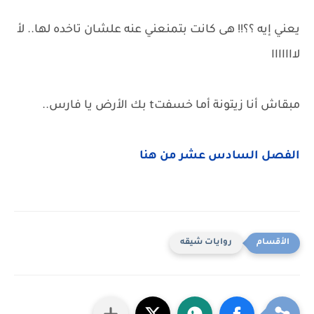
يعني إيه ؟؟!! هى كانت بتمنعني عنه علشان تاخده لها.. لأ
لااااااا
مبقاش أنا زيتونة أما خسفتt بك الأرض يا فارس..
الفصل السادس عشر من هنا
روايات شيقه