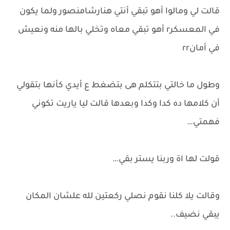
قالت لي ومالوا أهو تبقي أنتي هنارشامنصور ولما يكون
في المعسكرr أهو تبقي معاه وتخلي بالها منه ونعيش
في أمانrr
وطول ما خالتي بتتكلم هى بتضغط ع أيدي كأنها بتقولي
أن كلامها ده كدا وكدا وبعدها قالت ليا ياريت تكوني
فهمتي…
قولت لها اة وربنا يستر بقي…
وقالت يلا كلنا نقوم نصلي ركعتين لله علشان المكان
يبقي نضيف..