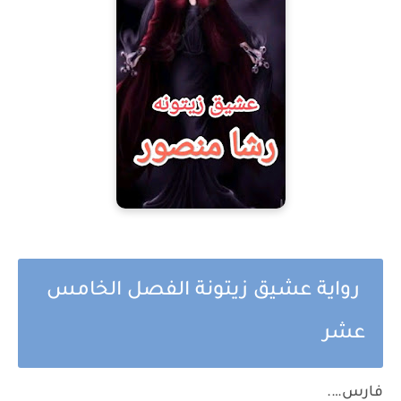
رواية عشيق زيتونة الفصل الخامس
عشر
فارس….