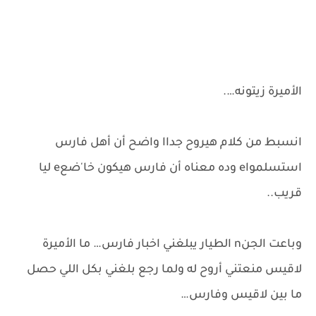
الأميرة زيتونه….
انسبط من كلام هيروح جداا واضح أن أهل فارس
استسلمواe وده معناه أن فارس هيكون خا'ضعe ليا
قريب..
وباعت الجنn الطيار يبلغني اخبار فارس… ما الأميرة
لاقيس منعتني أروح له ولما رجع بلغني بكل اللي حصل
ما بين لاقيس وفارس…