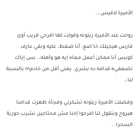
الأميرة لاقيس….
روحت عند الأميرة زيتونه وقولت لها افرحي قريب أوى
فارس هيجيلك خا'ضع. أنا ضغط. عليه وبقي عارف
كويس أنا ممكن أعمل معاه إيه هو وأهله… بس إياك
تضعفيe قدامه ده بشري. يعني أقل من خادمm بالنسبة
لنا…
وفضلت الأميرة زيتونه تشكرني وفجأة ظهرت قدامنا
هيروح وبتقول لنا افرحوا إحنا مش محتاجين نشرب حورية
السحرr ..