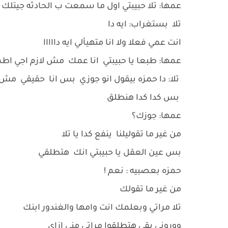
عمها: تلا حبيبتي اول ما سمعت ب الحادثه جيتلك 
تلا بستغراب: ايه دا
انت عمي فعلا ولا انا متهيألي ايه دااااا
عمها: طبعا يا حبيبتي انا عمك مش لازم اجي 
تلا: دا حمزه بيقول انو جوزي بس انا حقيقي مش م
بس كدا كدا هنطلق
عمها: جوزك؟
من غير ما تقوليلنا ينفع كدا يا تلا
بس عين العقل يا حبيبتي انك هتطلقي
حمزه بعصبيه : نعم !
من غير ما تقولك
تلا مراتي وبعلمك انت وامها والغندور ابنك
ووروني بقي هتطلقوا مراتي مني ازاي