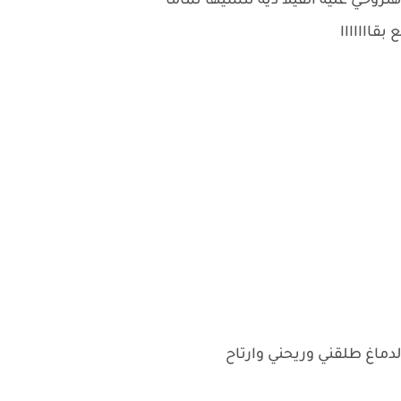
روحي عليه الفيلا ديه تنسيها تماما
قااااااا
لدماغ طلقني وريحني وارتاح