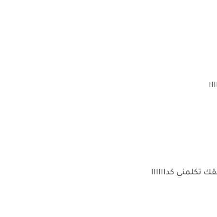
اا
ك تكلمني كداااااا