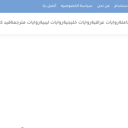
استخدام
من نحن
سياسة الخصوصيه
أتصل بنا
املة
روايات عراقية
روايات خليجية
روايات ليبية
روايات مترجمة
قيد كت