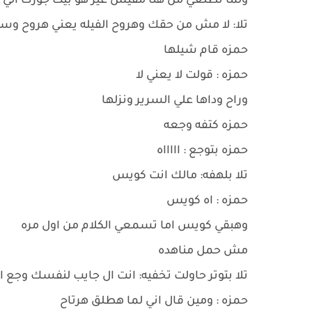
ولما تطلعي من هنا مفيش غير هو بيت جوزك الي هت
تلا: لا مش من حقك وهروح الفيله يعني هروح وسع ب
حمزه قام شيلها
حمزه : قولت لا يعني لا
وراح وداها علي السرير ونزلها
حمزه كتفه وجعه
حمزه بتوجع : اااااه
تلا بلهفه: مالك انت كويس
حمزه : اه كويس
وهبقي كويس اما تسمعي الكلام من اول مره
مش حمل مناهده
تلا بتوتر حاولت تخفيه: انت ال جايب لنفسك وجع ا
حمزه : ومين قال اني لما هطلق هرتاح