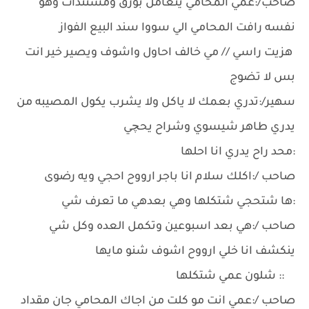
صاحب/:عمي المحامي يتعامل بورق ومستندات وهو
نفسه رافت المحامي الي سووا سند البيع الفواز
هزيت راسي // مي خالف احاول واشوف ويصير خير انت
بس لا تضوج
سهير/:تدري بعمك لا ياكل ولا يشرب يكول المصيبه من
يدري طاهر شيسوي وشراح يحچي
:محد راح يدري انا احلها
صاحب /:اكلك سلام انا باجر ارووح احجي ويه رضوى
:ها شتحجي شتكلها وهي بعدهي ما تعرف شي
صاحب /:هي بعد اسبوعين وتكمل العده وكل شي
ينكشف انا خلي ارووح اشوف شنو مايها
:: شلون عمي شتكلها
صاحب /:عمي انت مو كلت من اجاك المحامي جان مقداد