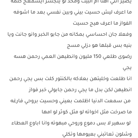
يصير انتي اهنا ام البيت ومحد لو يتجسر ايسمعج كلمه
ما اعرف ليش حسيت بيني وبين نفسي بعد ما اشوفه
الفواز ما اعرف هيج حسيت
وفعلا جان احساسي بمكانه من جابو الخبر وانو جانت ويا
بنيه بس قبلها هو دزلي مسج
رضوى طلعي 150 مليون وانطيهن العمي رحمن هسه
يجي
انا طلعت وخليتهن بعلاكه بالكنتور كلت بس يجي رحمن
انطيهن لكن بدل ما يجي رحمن جابولي خبر فواز
من سمعت الدنيا اظلمت بعيني وحسيت بروحي فارغه
ما صرخت مثل اخواته لو مثل كوثر لو امها
لو سهير لا بس دموع وروحي مبهوته وانا اباوع العطاء
وشلون تعاتبني بعيومها وتكلي