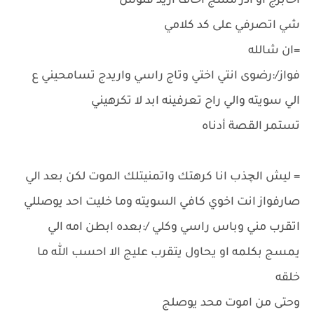
اخابرج او ادز مسج اخاف اريد فلوس
شي اتصرفي على كد كلامي
=ان شالله
فواز/:رضوى انتي اختي وتاج راسي واريدج تسامحيني ع
الي سويته والي راح تعرفينه ابد لا تكرهيني
تستمر القصة أدناه
= ليش الچذب انا كرهتك واتمنيتلك الموت لكن بعد الي
صارفواز انت اخوي كافي السويته وما خليت احد يوصللي
اتقرب مني وباس راسي وكلي /:بعده ابطن امه الي
يمسج بكلمه او يحاول يتقرب عليج الا احسب الله ما
خلقه
وحتى من اموت محد يوصلج