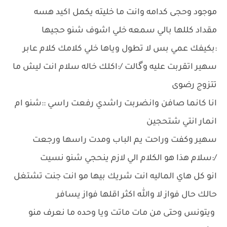
موجود وحجى كدامه وانت ما خليته يكمل اكيد هسه
مقداد كللها بالي سمعه خلي اشوف شنو حجيها
:بكيفك عمي بس لا تطول وياها خلي كلامك كلام عابر
سهير اتقربت عليه وگالت /:اكلك خاله سلام انت ليش ما
تتزوج رضوى
انا كانما صافن وانضربت راشدي رفعت راسي ::شنو ام
انمار انتي شتحجين
سهير وكفت وراحت يم الباب ومدت راسها ورجعت
/:سلام هذا هو الكلام الي لازم ينحجي شنو نسيت
انو كل هاي الماليه انت شريك بيها مو انت جنت تشتغل
حالك حال فواز لا والله اكثر اقلها فواز يسافر
ويتونس وحتى من مات ماتت ويا وحده ما نعرف منو