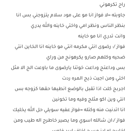
راح تكرهوني
جاوبته =لا فواز انا مو على مود سلام يتزوجني بس انا
بنظر الناس ونظر امي واختي خاينه والله يدري
وانت تدري انا مو خاينه
فواز /: رضوى انتي مكرمه انتي مو خاينه انا الخاين انتي
ضحيه وكلهم صارو يكرهونج من وراي
بس وداعتج وداعت خوتنا يارضوى ما باوعت الج الا مثل
اختي ومن اجيت ذيج المره ردت
اجربج كلت اذا تقبل بالوضع انطيها حقها كزوجه بس
انتي وين اكو مثلج وفيه وما تخونين
انا اتدنيت منه وكتله =فواز عفيه سويلي حل الله يخليك
فواز /:ان شالله اسوي وما يصير خاطرج اله طيب ومن