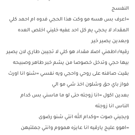
النفسج
=اعرف بس هسه مو وكت هذا الحجي فدوه ام احمد كلي
المقداد لا يحجي يم كل احد عفيه خليني اخلص العده
وبعدين يصير خير
رقيه/:اطمني اصلا مقداد هو كلي لا تجيبن طاري لان يصير
بيها حجي وتدخل خصوصا من يشم خبر طاهر وصبيحه
بقيت صافنه على روحي واحجي ويه نفسي =شنو انا اورث
فواز باي حق وشلون اخذ شي مو الي
بعدين اكول =انا زوجته حتى لو ما ماسني بس كدام
الناس انا زوجته
ويجيني صوت =وكدام الله انتي شنو رضوى
=اهوو عليج يارقيه انا عايزه همووم وانتي جملتيهن