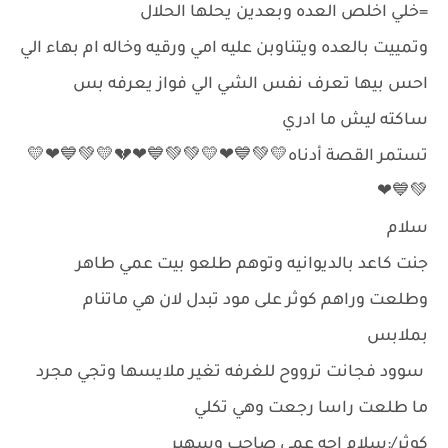
=خلي اخلص العده وبعدين يحلها الحلال
وتمييت بالعده ويتناوبن عليه امي ورقيه وخاله ام بهاء الي
احس بيها تعرف نفس الشي الي فواز يعرفه بس
ساكته ليش ما ادري
تستمر القصة أدناه💛💚💙❤💛💚💚💙❤💔💛💚💙❤💛
💚💙❤
سلام
جنت كاعد بالديوانيه وتوهم طلعو بيت عمي طاهر
وطلعت وراهم كوثر على مود تبدل لان هي ماتنام
بملابس
سوود فجانت ترووح للغرفه تغير ملايسها وتجي مجرد
ما طلعت راسا رجعت وهي تكلي
كوثر/:سلام اجه عمي صاحب وسهير