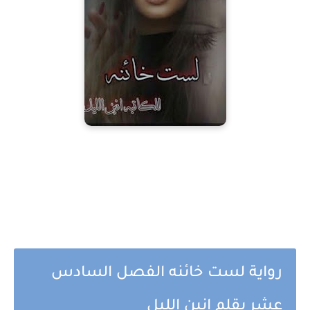
رواية لست خائنه الفصل السادس
عشر بقلم انين الليل