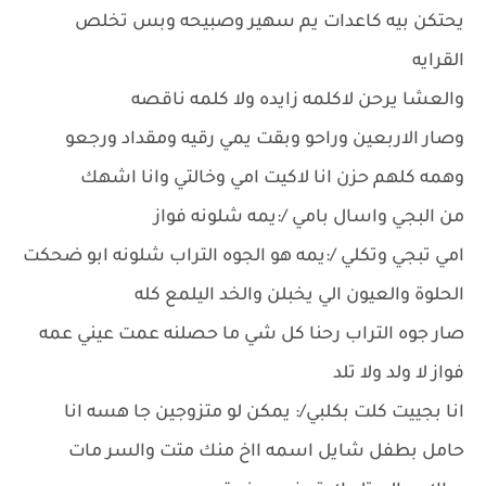
يحتكن بيه كاعدات يم سهير وصبيحه وبس تخلص
القرايه
والعشا يرحن لاكلمه زايده ولا كلمه ناقصه
وصار الاربعين وراحو وبقت يمي رقيه ومقداد ورجعو
وهمه كلهم حزن انا لاكيت امي وخالتي وانا اشهك
من البجي واسال بامي /:يمه شلونه فواز
امي تبجي وتكلي /:يمه هو الجوه التراب شلونه ابو ضحكت
الحلوة والعيون الي يخبلن والخد اليلمع كله
صار جوه التراب رحنا كل شي ما حصلنه عمت عيني عمه
فواز لا ولد ولا تلد
انا بجييت كلت بكلبي/: يمكن لو متزوجين جا هسه انا
حامل بطفل شايل اسمه ااخ منك متت والسر مات