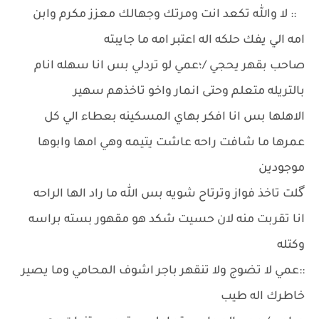
:: لا والله تكعد انت ومرتك وجهالك معزز مكرم وابن
امه الي يفك حلكه اله اعتبر امه ما جايبته
صاحب بقهر يحجي /؛عمي لو تردلي بس انا سهله انام
بالتريله متعلم وحتى انمار واخو تاخذهم سهير
الاهلها بس انا افكر بهاي المسكينه بعطاء الي كل
عمرها ما شافت راحه عاشت يتيمه وهي امها وابوها
موجودين
گلت تاخذ فواز وترتاح شويه بس الله ما راد الها الراحه
انا تقربت منه لان حسيت شكد هو مقهور بسته براسه
وكتله
::عمي لا تضوج ولا تنقهر باجر اشوف المحامي وما يصير
خاطرك اله طيب