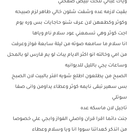
وياك عبالي تلحك تبيض صفحتي
بقيت لازمه عده وشفت شلون خالي طاهر لزم صبيحه
وكوثر وكطعهن لان عرف شنو حاجايات بس وره يوم
اجت كوثر وهي تسمعني عود سلام نام وياها
انا سلام ما سامعه صوته من ليلة سابعة فواز وعرفت
من امي وخالته انو اكثر الايام يبات لو يم فارس لو بالمحل
وساعات يجي بالليل للديوانيه
الصبح من يطلعون اطلع شويه افتر بالبيت لان الصبح
بس سهير تبقى نايمه كوثر وعطاء يداومن وانى صفا
سوتلي
تاجيل لان ماسكه عده
جنت دائما اقرا قران واصلي الفواز وابجي علي خصوصا
من اتذكر كعداتنا سووا انا ويا وسلام وعطاء