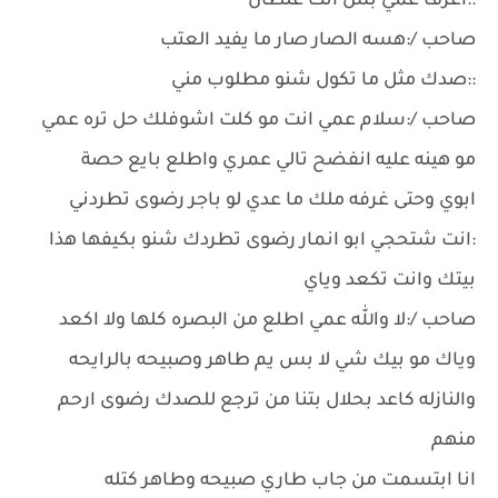
::اعرف عمي بس انت غلطان
صاحب /:هسه الصار صار ما يفيد العتب
::صدك مثل ما تكول شنو مطلوب مني
صاحب /:سلام عمي انت مو كلت اشوفلك حل تره عمي
مو هينه عليه انفضح تالي عمري واطلع بايع حصة
ابوي وحتى غرفه ملك ما عدي لو باجر رضوى تطردني
:انت شتحجي ابو انمار رضوى تطردك شنو بكيفها هذا
بيتك وانت تكعد وياي
صاحب /:لا والله عمي اطلع من البصره كلها ولا اكعد
وياك مو بيك شي لا بس يم طاهر وصبيحه بالرايحه
والنازله كاعد بحلال بتنا من ترجع للصدك رضوى ارحم
منهم
انا ابتسمت من جاب طاري صبيحه وطاهر كتله