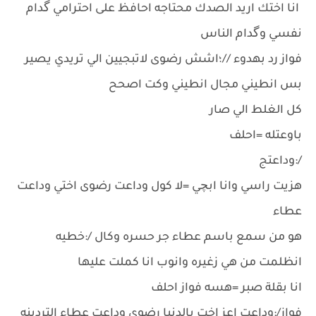
انا اختك اريد الصدك محتاجه احافظ على احترامي گدام
نفسي وگدام الناس
فواز رد بهدوء //؛اشش رضوى لاتبجيين الي تريدي يصير
بس انطيني مجال انطيني وكت اصحح
كل الغلط الي صار
باوعتله =احلف
/:وداعتج
هزيت راسي وانا ابچي =لا كول وداعت رضوى اختي وداعت
عطاء
هو من سمع باسم عطاء جر حسره وكال /:خطيه
انظلمت من هي زغيره وانوب انا كملت عليها
انا بقلة صبر =هسه فواز احلف
فواز/:وداعت اعز اخت بالدنيا رضوى وداعت عطاء التردينه