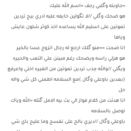
=جاوبته وگلبي رجف =اسم الله عليك
هو ضحك وگلي //لا تگولين خايفه عليه ادري بيج تردين
تموتين على اسليم الله يساعده اخذ كوثر شلون عايش
وياها
انا ضجت ==منو گلك ارجع له رجال اتزوج عسا بالخير
هو هزلي راسه ويضحك رغم مبينن علي التعب والحيره
ويگلي //والله چذب تردين تموتين من الغيره اختي واعرفچ
(بعدين باوعلي وگال )مع السلامه اطمني كل شي واله
حل
انا هدئت من كلام فواز الي بث بيه الامل گتله =الله وياك
توصل بالسلامه
باوعلي وگال //ديري بالج على نفسج وما عليج باي شي