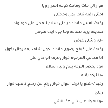
فواز الي مات وماتت كومه اسرار ويا
اجتني رقيه تبات يمي وحجتلي
رقيه/: امس مقداد مر على سلام للمحل على مود ولد
صديقه يريد بضاعه وما جوه ايده فلوس
=اي وشلي غرض
رقيه /:على كيفج رضوى مقداد يكول شاف يمه رجال يكول
انا محامي المرحوم فواز وعرف انو جاي على
مود يحصر التركه بينج وبين سلام
=يا تركه رقيه
رقيه //شنو يا تركه اموال فواز ورثج من رجلج ناسيه فواز
رجلج
=والله ولا على بالي هذا الشي