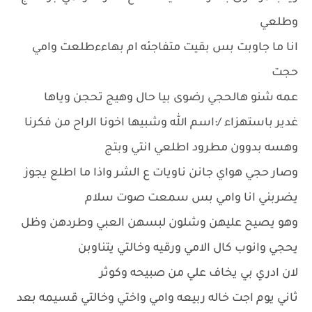
وطلعي
انا ما جاوبت بس بقيت متفاجئه ام بهاءءطلعت وامي
حجت
عمه شنو هالحجي رضوى بيا حال وهيج تحجن وياها
غدير باستهزاء /:اسم الله وشبيها اخونا الراح من فكرنا
وهسه بدوون مطرود اطلعي انتي وبتج
وصار حجي هواي جانن ناويات ع الشر واذا ما اطلع يجوز
يضربني انا وامي بس سمعت صوت سلام
وهو يصيح عليهن وشلون لبسهن العبي وطردهن وظل
يحجي وانوب كال الامي ورقيه وخالتي يتناوبن
لان ادري بي يخاف علي من صبيحه وكوثر
ثاني يوم اجت خاله ربيعه وامي واختي وخالتي قسيمه بعد