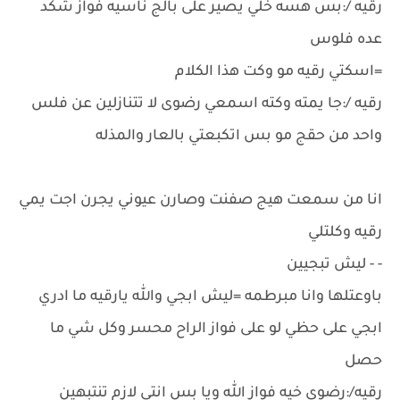
رقيه /:بس هسه خلي يصير على بالج ناسيه فواز شكد
عده فلوس
=اسكتي رقيه مو وكت هذا الكلام
رقيه /:جا يمته وكته اسمعي رضوى لا تتنازلين عن فلس
واحد من حقج مو بس اتكبعتي بالعار والمذله
انا من سمعت هيج صفنت وصارن عيوني يجرن اجت يمي
رقيه وكلتلي
- - ليش تبجيين
باوعتلها وانا مبرطمه =ليش ابجي والله يارقيه ما ادري
ابجي على حظي لو على فواز الراح محسر وكل شي ما
حصل
رقيه/:رضوى خيه فواز الله ويا بس انتي لازم تنتبهين