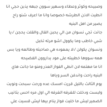
وصبيحه وكوثر وعطاء وسهير سوون جبهه يذبن حجي انا
انطيت الاذن الطرشه خصوصا وانا ما اعرف شنو راح
يصير من اهل البنيه
جانت تجي نسوان من الي يحبن القال والقلت يحجن /:يا
شبي خاطب وما يكوول اشو مرته تخبل
ونسوان يكولن /:لا يمعوده هي صاحبته وطالعه ويا بس
همه سووها خطيبته على مود يداروون الفضيحه
انا ما مهتمه لان انطي الفواز العذر ومنو ما جانت هاي
البنيه راحت واندفن السر وياها
يوم الثالث بالليل قررت امسك عده ورحت سبحت ونويت
ولبست ودخلت للغرفه الغرفه الي اول مره احس بتانيب
الضمير ليش ما خليت فواز ينام بيها ليش قسيت علي