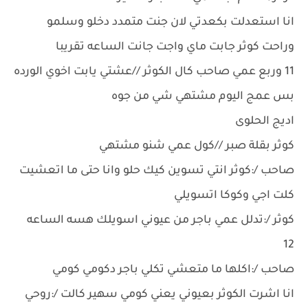
انا استعدلت بكعدتي لان جنت متمدد دخلو وسلمو
وراحت كوثر جابت ماي واجت جانت الساعه تقريبا
11 وربع عمي صاحب كال الكوثر //عشتي يابت اخوي الورده
بس عمج اليوم مشتهي شي من جوه
اديج الحلوى
كوثر بقلة صبر //كول عمي شنو مشتهي
صاحب /:كوثر انتي تسوين كيك حلو وانا حتى ما اتعشيت
كلت اجي وكوكا اتسويلي
كوثر /:تدلل عمي باجر من عيوني اسويلك هسه الساعه
12
صاحب /:اكلها ما متعشي تكلي باجر دكومي كومي
انا اشرت الكوثر بعيوني يعني كومي سهير كالت /:روحي