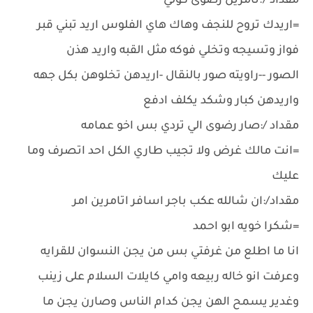
مقداد /؛تامرين رضوى كولي
=اريدك تروح للنجف وهاك هاي الفلوس اريد تبني قبر
فواز وتسيجه وتخلي فوكه مثل القبه واريد هذن
الصور --راويته صور بالنقال -اريدهن تخلوهن بكل جهه
واريدهن كبار وشكد يكلف ادفع
مقداد /:صار رضوى الي تردي بس اخو عمامه
=انت مالك غرض ولا تجيب طاري الكل احد اتصرف وما
عليك
مقداد/:ان شالله عكب باجر اسافر اتامرين امر
=شكرا خويه ابو احمد
انا ما اطلع من غرفتي بس من يجن النسوان للقرايه
وعرفت انو خاله ربيعه وامي كايلات السلام على زينب
وغدير يسمح الهن يجن كدام الناس وصارن يجن ما