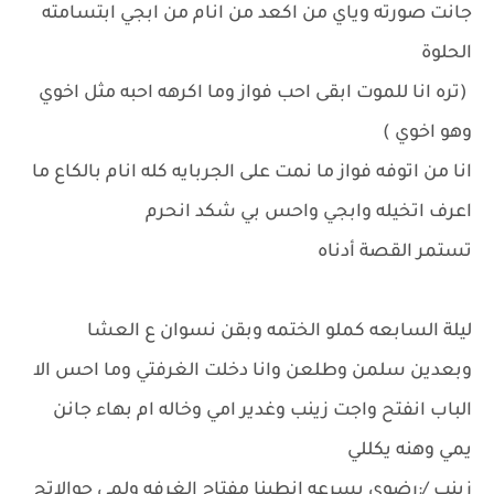
جانت صورته وياي من اكعد من انام من ابجي ابتسامته
الحلوة
(تره انا للموت ابقى احب فواز وما اكرهه احبه مثل اخوي
وهو اخوي )
انا من اتوفه فواز ما نمت على الجربايه كله انام بالكاع ما
اعرف اتخيله وابجي واحس بي شكد انحرم
تستمر القصة أدناه
ليلة السابعه كملو الختمه وبقن نسوان ع العشا
وبعدين سلمن وطلعن وانا دخلت الغرفتي وما احس الا
الباب انفتح واجت زينب وغدير امي وخاله ام بهاء جانن
يمي وهنه يكللي
زينب /:رضوى بسرعه انطينا مفتاح الغرفه ولمي جوالاتج