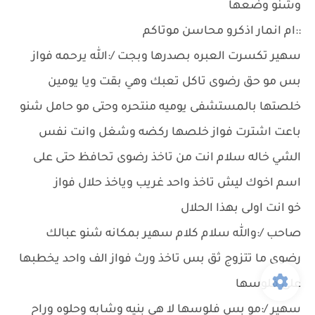
وشنو وضعها
::ام انمار اذكرو محاسن موتاكم
سهير تكسرت العبره بصدرها وبجت /:الله يرحمه فواز
بس مو حق رضوى تاكل تعبك وهي بقت ويا يومين
خلصتها بالمستشفى يوميه منتحره وحتى مو حامل شنو
باعت اشترت فواز خلصها ركضه وشغل وانت نفس
الشي خاله سلام انت من تاخذ رضوى تحافظ حتى على
اسم اخوك ليش تاخذ واحد غريب وياخذ حلال فواز
خو انت اولى بهذا الحلال
صاحب /:والله سلام كلام سهير بمكانه شنو عبالك
رضوى ما تتزوج ثق بس تاخذ ورث فواز الف واحد يخطبها
على فلوسها
سهير /:مو بس فلوسها لا هي بنيه وشابه وحلوه وراح