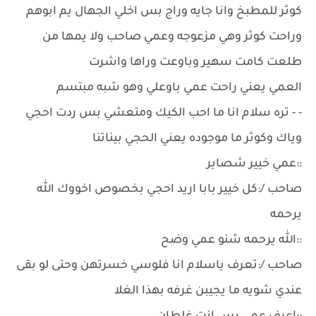
كوثر للمطبخ وانا جايه وراج بس اخلي الجهال يم ابوهم
وراحت كوثر وهي مزعوجه وعمي صاحب ولا يمها من
طلعت كامت سهير وباوعت وراها واشرت
العمي يعني راحت عمي باوعلي وهو شبه مبتسم
- - تره سلام انا ما احب الكيك ومتعشي بس ردت احجي
وياك وكوثر ما موجوده يعني الحجي بيناتنا
::عمي خيير شصاير
صاحب /:كل خيير بابا اريد احجي بخصوص اخووك الله
يرحمه
::الله يرحمه شنو عمي وضح
صاحب /:تعرف ياسلام انا فلوسي خسرتهن وحتى لو بقى
عندي شويه ما يجيبن غرفه بهذا الغلا