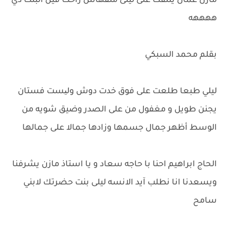
مازن عمال يتلفت على ليلى ملقهاش راحت فين البنت دي
ههههه
بقلم محمد السبكي
ليلي طبعا طلعت على فوق خدت دوش ولیست فستان
يجنن طويل و مغفول من على الصدر وضيق شويه من
الوسط أظهر جمال جسمها وزادها جمالا على جمالها
الحاج ابراهيم احنا با حاجه سعاد و يا استاذ مازن يشرفنا
ويسعدنا انا نطلب آيد الانسه ليلى بنت حضرتك لابني
سامح