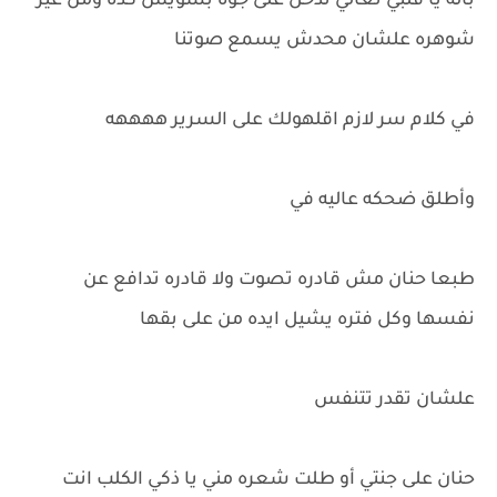
باله يا قلبي تعالي تدخل على جوه بشويش كده ومن غير
شوهره علشان محدش يسمع صوتنا
في كلام سر لازم اقلهولك على السرير ههههه
وأطلق ضحكه عاليه في
طبعا حنان مش قادره تصوت ولا قادره تدافع عن
نفسها وكل فتره يشيل ايده من على بقها
علشان تقدر تتنفس
حنان على جنتي أو طلت شعره مني يا ذكي الكلب انت