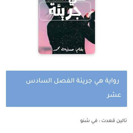
رواية هي جريئة الفصل السادس
عشر
تالين قعدت : في شنو