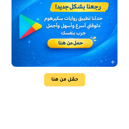
حمّل من هنا