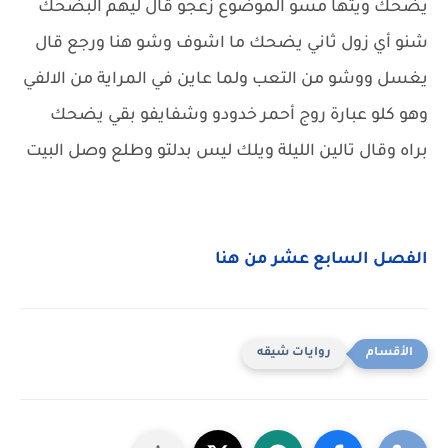
يضحك ويتها مسو الموضوع زعجو قال ليهم البضحك
شنو أي زول ثاني يضحك ما اشوف وشو هنا ورجع قال
يغسل ووشو من التعب ولما عاين في المراية من الالفي
وهو كلو عبارة روج أحمر خدودو وشفايفو بقي يضحك
براه وقال تالين الليلة ويلك ليس بدلتو وطلع وصل البيت
الفصل السابع عشر من هنا
روايات شيقه