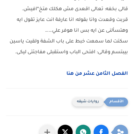
قالى بخفه: تعالى اقعدى مش هكلك متخ*افيش.
قربت وقعدت وانا بقوله: انا عارفة انت عايز تقول ايه
وهتسألنى عن ايه بس انا هوفر علي……
سكتت لما سمعت خبط على باب الشفة ولقيت ياسين
بيبتسم وقالى: افتحى الباب واستقبلى مفاجئتى ليكى.
الفصل الثامن عشر من هنا
روايات شيقه