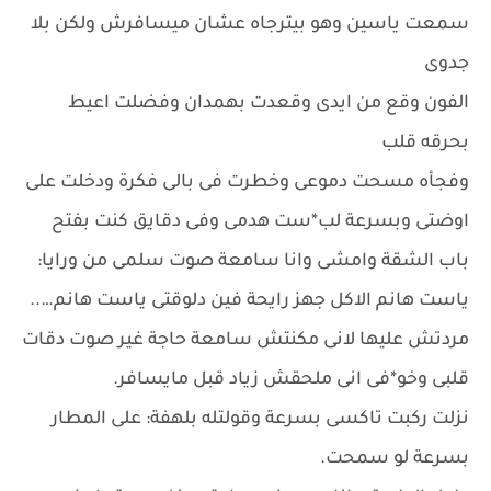
سمعت ياسين وهو بيترجاه عشان ميسافرش ولكن بلا
جدوى
الفون وقع من ايدى وقعدت بهمدان وفضلت اعيط
بحرقه قلب
وفجأه مسحت دموعى وخطرت فى بالى فكرة ودخلت على
اوضتى وبسرعة لب*ست هدمى وفى دقايق كنت بفتح
باب الشقة وامشى وانا سامعة صوت سلمى من ورايا:
ياست هانم الاكل جهز رايحة فين دلوقتى ياست هانم…..
مردتش عليها لانى مكنتش سامعة حاجة غير صوت دقات
قلبى وخو*فى انى ملحقش زياد قبل مايسافر.
نزلت ركبت تاكسى بسرعة وقولتله بلهفة: على المطار
بسرعة لو سمحت.