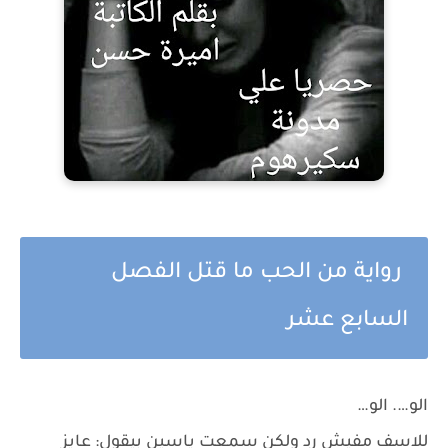
رواية من الحب ما قتل الفصل
السابع عشر
الو…. الو…
للاسف مفيش رد ولكن سمعت ياسين بيقول: عايز