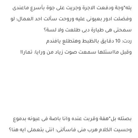
بله*وجة ودفعت الاجرة وجريت على جوة بأسرع ماعندى
وفضلت ادور بعيونى عليه وروحت سألت احد العمال: لو
سمحتى هى طيارة دبى طلعت ولا لسة؟
ردت: 10 دقايق بالظبط وهتطلع يافندم
وقبل مااسئلها سمعت صوت زياد من ورايا: تمارا!
بصتله بل*هفة وقربت عنده وانا باصة فى عيونه بدموع
وحسيت الكلام هرب منى فاسألنى: انتى بتعملى ايه هنا؟