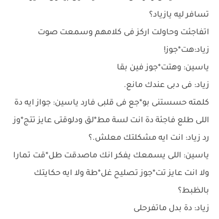
تسافر ليه يازياد؟
اتفاجئت وحاولت اركز فى كلامهم وسمعت صوت
زياد:هت*جوز!
ياسين: وهتت*جوز فين بقا
زياد: فى دبى عندك مانع.
كلمته حسستنى بو*جع فى قلبى فارد ياسين: جواز ايه دة
اللى طلع فاجئة دة انت لسة مط*لق ودلوقتى عايز تتج*وز
رد زياد: انت ايه مشكلتك معلش.؟
ياسين: اللى يسمعك يفكر انك ماصدقت طل*قت تمارا
ولا انت عايز تت*جوز تصليح غل*طة ولا ايه حكايتك
بالظبط؟
زياد: دة بدل ماتفرحلى