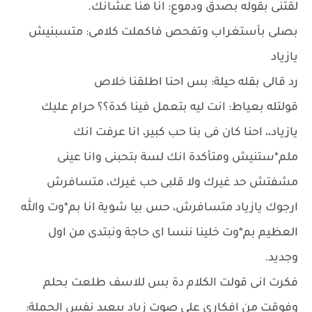
لقتنى بقوله بصدق ودموع: انا هنا عشانك.
بصلى بأستغراب وتفحص فاكملت كلامى: متسبنيش
يازياد
رد قالى بقله حيلة: بس احنا اطلقنا خلاص
قولتله بعياط: انت ليه بتعمل فينا كدة؟؟ حرام عليك
يازياد،، احنا كان فى بنا حب كبير، انا عرفت انك
ملم*ستنيش ومتأكدة انك لسة بتحبنى وانا عينى
مشفتش حد غيرك ولا قلبى حب غيرك، متسافرش
ارجوك يازياد متسافرش، حس بيا شوية انا بم*وت والله
العظيم بم*وت خلينا ننسا اى حاجة ونبتدى من اول
وجديد.
فكرت انى قولت الكلام دة بس للاسف طلعت بحلم
وفوقت من افكارى على صوت زياد بيعيد نفس الجملة: