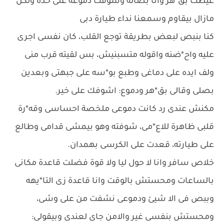
عيطت بق*هر وانا بصاله وشوفت دموعه على خده ولكن
مازال بيقاوم وسمعنا نداء طيارة دبى
كنا بنبص لبعض بطريقة توجع القلب، كان نفسى اجرى
عليه واح*ضنه واقوله متسبنيش، بس لقيته قرب منى
ولف ايده على دماغى وطبع بو*سه على جبهتى وبعدين
بصلى وقالى بق*هر ودموع: اشوفك على خير.
مكنش عندى رد كانت دموعى ملخصة احساسى وقه*رة
قلبى ظاهرة للاع*مى، شوفته وهو بيمشى قدامى وطالع
على طيارته، قعدت على الكرسى بهمدان.
خلاص سافر وانا لا حول ليا ولا قوة فضلت قاعدة مكانى
بالساعات ومحستش بالوقت وانا قاعدة زى التا*يهه
وببص فى الا شيئ ودموعى نشفت من على وشى،
ومحستش بنفسى غير والامن جاى لعندى وبيقولى: