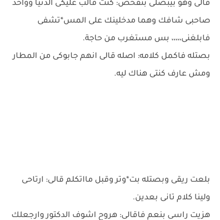
قالى وهو بيبصلى بتفحص: كنت قالب عليكى الدنيا وواحد
صاحبى شافك وهما مدخلينك على المس*تشفى
فابلغنى،،،،، بس مستغرب من حاجة.
بصتله فاكمل كلامه: اصله قالى انهم جابوكى من المطار
ومش عارف كنتى هناك ليه.
بلعت ريقى وبصتله بت*وتر وقبل مااتكلم قالى: ارتاحى
ولينا كلام تانى بعدين.
هزيت راسى بنعم فاقالى: هروح اشوف الدكتور وارجعلك