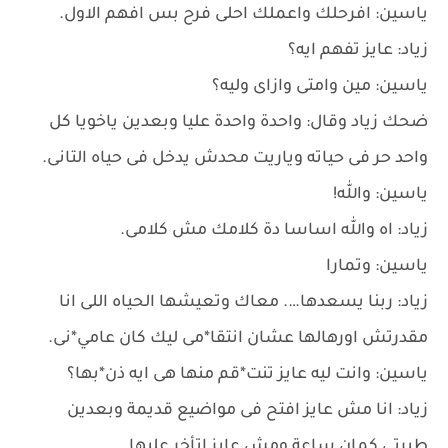
ياسين: افرحلك واعملك احلى فرح بس افهم الاول.
زياد: عايز تفهم ايه؟
ياسين: مين وامتى وازاى وليه؟
ضحك زياد وقال: واحدة واحدة عليا وبعدين ياخويا كل
واحد حر فى حياته وياريت محدش يدخل فى حياه التانى.
ياسين: والله!
زياد: اه والله اساسا دة كلامك مش كلامى.
ياسين: وتمارا
زياد: ربنا يسعدها…. معاك وتعيشها الحياه اللى انا
مقدرتش اورهالها عشان انتقا*مى ليك كان عامي*نى.
ياسين: وانت ليه عايز تنت*قم منها هى ايه ذن*بها؟
زياد: انا مش عايز افتح فى مواضيع قديمة وبعدين
طيرتى كمان ساعة ومش عايز اتأخر عليها.