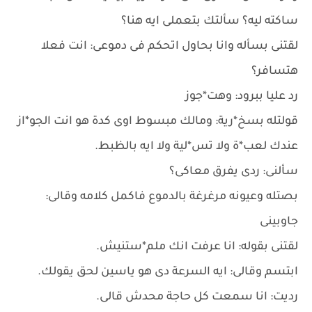
ساكته ليه؟ سألتك بتعملى ايه هنا؟
لقتنى بسأله وانا بحاول اتحكم فى دموعى: انت فعلا
هتسافر؟
رد عليا ببرود: وهت*جوز
قولتله بسخ*رية: ومالك مبسوط اوى كدة هو انت الجو*از
عندك لعب*ة ولا تس*لية ولا ايه بالظبط.
سألنى: ردى يفرق معاكى؟
بصتله وعيونه مرغرغة بالدموع فاكمل كلامه وقالى:
جاوبينى
لقتنى بقوله: انا عرفت انك ملم*ستنيش.
ابتسم وقالى: ايه السرعة دى هو ياسين لحق يقولك.
رديت: انا سمعت كل حاجة محدش قالى.