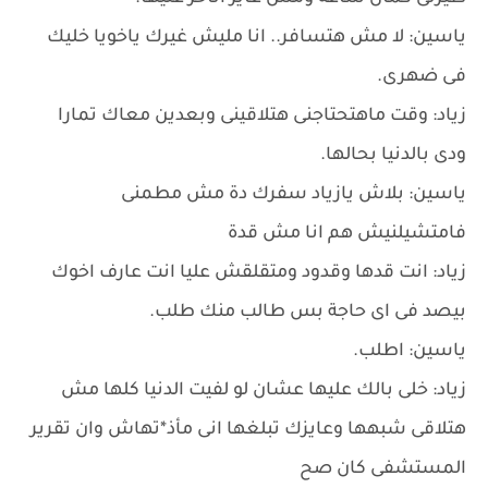
ياسين: لا مش هتسافر.. انا مليش غيرك ياخويا خليك
فى ضهرى.
زياد: وقت ماهتحتاجنى هتلاقينى وبعدين معاك تمارا
ودى بالدنيا بحالها.
ياسين: بلاش يازياد سفرك دة مش مطمنى
فامتشيلنيش هم انا مش قدة
زياد: انت قدها وقدود ومتقلقش عليا انت عارف اخوك
بيصد فى اى حاجة بس طالب منك طلب.
ياسين: اطلب.
زياد: خلى بالك عليها عشان لو لفيت الدنيا كلها مش
هتلاقى شبهها وعايزك تبلغها انى مأذ*تهاش وان تقرير
المستشفى كان صح