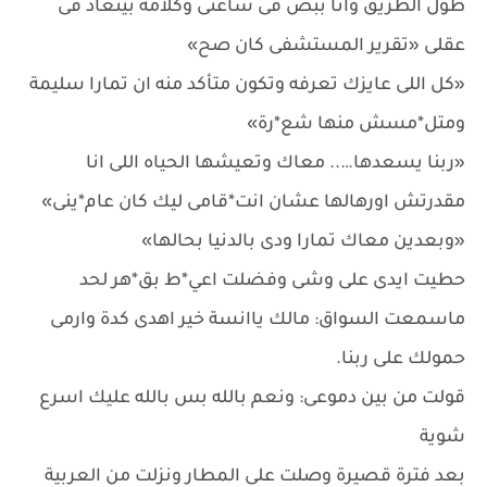
طول الطريق وانا ببص فى ساعتى وكلامه بيتعاد فى
عقلى «تقرير المستشفى كان صح»
«كل اللى عايزك تعرفه وتكون متأكد منه ان تمارا سليمة
ومتل*مسش منها شع*رة»
«ربنا يسعدها….. معاك وتعيشها الحياه اللى انا
مقدرتش اورهالها عشان انت*قامى ليك كان عام*ينى»
«وبعدين معاك تمارا ودى بالدنيا بحالها»
حطيت ايدى على وشى وفضلت اعي*ط بق*هر لحد
ماسمعت السواق: مالك ياانسة خير اهدى كدة وارمى
حمولك على ربنا.
قولت من بين دموعى: ونعم بالله بس بالله عليك اسرع
شوية
بعد فترة قصيرة وصلت على المطار ونزلت من العربية