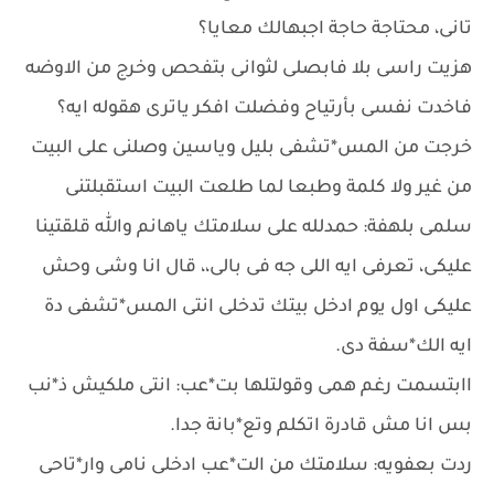
تانى، محتاجة حاجة اجبهالك معايا؟
هزيت راسى بلا فابصلى لثوانى بتفحص وخرج من الاوضه
فاخدت نفسى بأرتياح وفضلت افكر ياترى هقوله ايه؟
خرجت من المس*تشفى بليل وياسين وصلنى على البيت
من غير ولا كلمة وطبعا لما طلعت البيت استقبلتنى
سلمى بلهفة: حمدلله على سلامتك ياهانم والله قلقتينا
عليكى، تعرفى ايه اللى جه فى بالى،، قال انا وشى وحش
عليكى اول يوم ادخل بيتك تدخلى انتى المس*تشفى دة
ايه الك*سفة دى.
اابتسمت رغم همى وقولتلها بت*عب: انتى ملكيش ذ*نب
بس انا مش قادرة اتكلم وتع*بانة جدا.
ردت بعفويه: سلامتك من الت*عب ادخلى نامى وار*تاحى