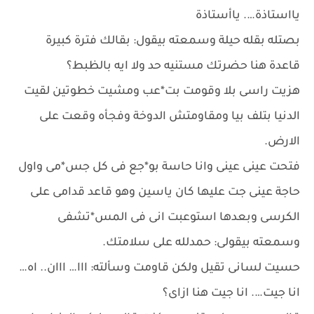
يااستاذة…. ياأستاذة
بصتله بقله حيلة وسمعته بيقول: بقالك فترة كبيرة
قاعدة هنا حضرتك مستنيه حد ولا ايه بالظبط؟
هزيت راسى بلا وقومت بت*عب ومشيت خطوتين لقيت
الدنيا بتلف بيا ومقاومتش الدوخة وفجأه وقعت على
الارض.
فتحت عينى عينى وانا حاسة بو*جع فى كل جس*مى واول
حاجة عينى جت عليها كان ياسين وهو قاعد قدامى على
الكرسى وبعدها استوعبت انى فى المس*تشفى
وسمعته بيقولى: حمدلله على سلامتك.
حسيت لسانى تقيل ولكن قاومت وسألته: ااا… ااان.. اه…
انا جيت…. انا جيت هنا ازاى؟