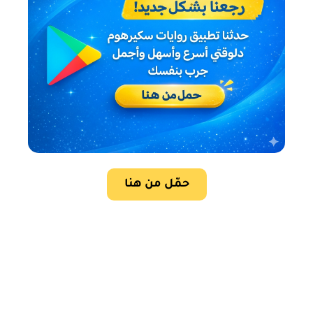
حمّل من هنا