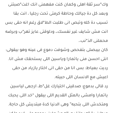
وك*سر ثقة اهلى وكمان كنت مفهمنى انك اغت*صبتنى
وبعد كل دة جيالك وحاطة كرمتى تحت رجليا ، انت بقا
تسيب دة كله وتبص انى طلبت الط*لاق رغم انه حقى بس
انت مش شايف غير نفسك،، ودلوقتى عايز تهر*ب وبرضه
محملنى الذ*نب،.
كان بيبصلى بتفحص وشوفت دموع فى عينه وهو بيقولى:
انتى احسن منى ياتمارا وياسين اللى يستحقك مش انا.
رديت بعياط: بس انا من حقى انى اختار يازياد من حقى
اعيش مع الانسان اللى حبيته.
رد قالى بدموع: صدقينى اختيارك غل*ط، ارجعى لياسين
ياتمارا وامشى بالمثل القديم اللى بيقول “خد اللى يحبك
ومتخدش اللى بتحبه” وهى الدنيا كدة مبتديش كل حاجة.