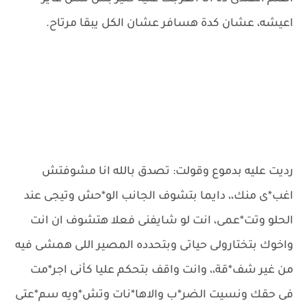
اعيشه، عشان كدة هسافر عشان الكل يبقا مرتاح.
رديت عليه بدموع وقولت: تصدق بالله انا مشوفتش
اغب*ى منك،، دايما بتشوف الجانب الو*حش وتيجى عند
الحلو وتت*عمى، انت لو شايفنى فعلا هتشوف ان انت
واخوك بتختارولى حياتى وبتحدده المصير اللى همشى فيه
من غير شف*قة،، وانت واقف بتحكم عليا كأنى اجر*مت
فى حقك ونسيت الضر*ب والاها*نات وتش*ويه سم*عتى