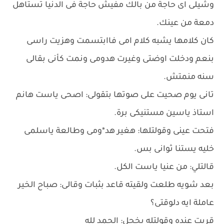
وشيلى اى حاجة من بالك مفيش حاجة فى الدنيا تستاهل
دمعة من عينك.
كان كلامها يشبه كلام امى فاابتسمت وهزيت راسى
بنعم ودخلت اوضتى وغيرت هدومى ونمت كأنى بقالى
سنه منمتش.
تانى يوم صحيت على صوتها بتقولى: اصحى ياست هانم
استاذ ياسين مستنيكى برة.
فتحت عينى وقولتلها: هغير هد*ومى وطالعة ياسلمى
خليه يستنا ثوانى بس.
قالتلي: من عنيا ياست الكل.
بعد شويه طلعت ولقيته قاعد بثبات وقالى: صباح الخير
عاملة ايه دلوقتى؟
قربت عنده وقولتله بخجل: الحمد لله