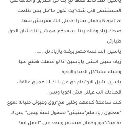
ياسين: بعد ماط*لقتها تع*بت فى الطريق واخدتها على
المستشفى لانى شك*يت تكون حا*مل بس طلعت
Negative وكمان تمارا اكدتلى انك مقربتش منها.
ضحك زياد وقاله: ربنا يسعدكم، همشى انا عشان الحق
طيارتى
ياسين: انت لسه مصر برضه يازياد بل……..
زياد: سبنى امشى ياياسين انا لو فضلت هفتح عليا
وعليك مشا*كل الدنيا والاخرة.
ياسين: شيل الاو*هام دى من بالك انا عمرى مااقف
قصادك انت عيلتى مش اخويا وبس.
كنت سامعة كلامهم وقلبى مح*روق وعيونى مليانه دموع
“معقول زياد ملم*سنيش” معقول لسة بيحبى” بس لا
دة هيت*جوز وكمان هيسافر ويبعد عنى “اعمل ايه؟