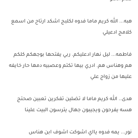
هبه... الله كريم ماما فدوه لكلبج اشكد ارتاح من اسمع
كلامج ادعيلي
فاطمه... ليل نهار ادعليكم. ربي يفتحها بوجهكم كلكم
هم وهناس هم. ادري بيها تكتم وعصبيه دمها حار خايفه
عليها من زواج علي
هدى.. الله كريم ماما لا تضلين تفكرين تعبين صحتج
هسه يفرحون ويجيبون جهال يترسون البيت علينا
نور... يمه فدوه يااي اشوكت اشوف ابن هناس