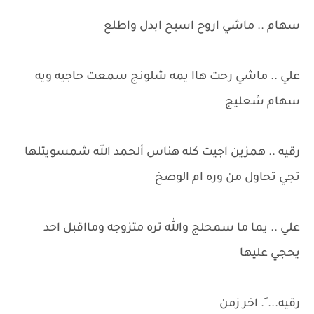
سهام .. ماشي اروح اسبح ابدل واطلع
علي .. ماشي رحت هاا يمه شلونج سمعت حاجيه ويه
سهام شعليج
رقيه .. همزين اجيت كله هناس ألحمد الله شمسويتلها
تجي تحاول من وره ام الوصخ
علي .. يما ما سمحلج والله تره متزوجه ومااقبل احد
يحجي عليها
رقيه... َ. اخر زمن