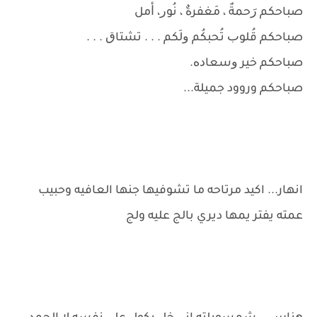
صباحكم ﺭَﺣﻤﺔٌ ، ﻣَﻐﻔﺮﺓٌ ، ﻧُﻮﺭ، ﺃﻣﻞ
صباحكم ﻗُﻠﻮﺏ ﺗُﺤﺒﻜُﻢ ﻭﻟَﻜﻢ . . . ﺗﺸﺘﺎﻕ . . .
صباحكم ﺧﻴﺮ ﻭﺳﻌﺎﺩﻩ.
صباحكم وروود جميلة...
انهار... اكيد مرتاحه ما تشوفيها جنها العافيه وحبيب
عمته يفتر يمها ديري بالج عليه ولج