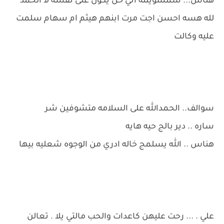
هناس... شمسويلته اني خل يكول على نفسه لا الحمد
لله هسه احسن اجت مرت ابنهم هيثم ام سهام سلمت
عليه وكالت
سوالف.. الحمدالله على السلامه متشوفين شر
ساره .. دير بالج حيه هايه
هناس .. الله يسلمج خاله ادري من الوجوه شعليه بيها
علي . ... رحت عليهن كاعدات والحب مالتي يلا . تعالن