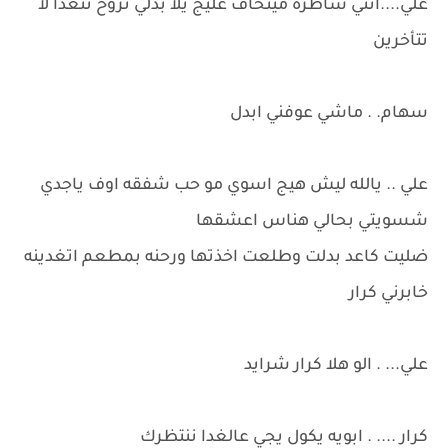
علي....انتي شاطره مينخاف عليج يلا بدلي نروح نتغدا لا
تتأخرين
سهام. . ماشي عوفني ابدل
علي .. يالله ليش هيج اسوي مو حب شفقه اوف ياجدي
شسويتي بحالي هناس اعشقها
ضليت كاعد بدلت وطلعت اخذتها ورحنه بمطعم اتغدينه
خابرني كرار
علي... . الو هلا كرار شرايد
كرار .... . ابويه يكول يجي عالغدا ننتظرك