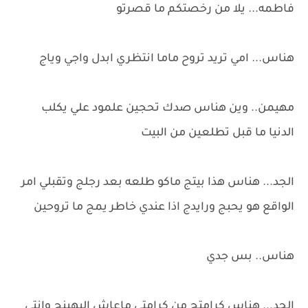
فاطمه... يلا من رخصتكم ما قصرتو
هناس... امي تريد تروح ماما انتظري ابدل واجي وياج
مهيمن.. وين هناس صدك تحجين علمود علي يكلب
الدنيا ما قبل تطلعين من البيت
الجد... هناس هذا بيتج ماكو طلعه بعد رجلج وتقبلي امر
الواقع هو يحبج ورايدج اذا عندي خاطر يمج ما تروحين
هناس.. بس جدي
الجد... هناس كرامتج من كرامتي ماعاش اليهينج وانتي