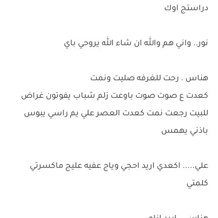
دراستج اوك
نور.. واني هم والله ان شاء الله يروحي باي
هناس . رحت للغرفه صليت ونمت
كعدت ع صوت صوت باوعت زلم شباب يفوتون غراض
للبيت رجعت نمت كعدت العصر علي يم راسي يبوس
باذني يهمس
علي..... اكعدي اريد احجي وياج عفيه عليج ماكسرتي
كلمتي