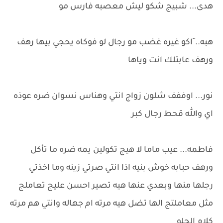
هدى... شبيج شكو ليش معصبه فارس مو
هبه.. َاكو غيره غضب مو رجال لو فوكاه يحجي بيها رهف
ورهف عابتلك انت وياها
نور... اوففف شلون زواج انتي وهناس نسوان ضره عوذه
اي والله قحط رجال كبر
فاطمه... عيب ماما لا هيج تكولين يمه ضره ما تأكل
ورهف حبابه خوش بنيه اذا انتي صرتي زينه وما اخذتي
رجلها منها وبعدي عنها هيه تصير احسن عليج تعاملج
مثل معاملتج الها تضل هيه مرته ام جهاله وانتي هم مرته
كلام الحلو