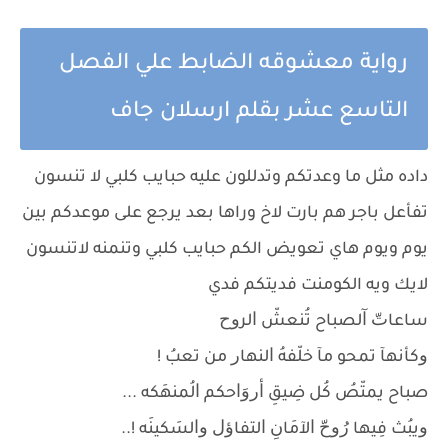
رواية معشوقه الضابط علي الفصل
التاسع عشر بقلم ارسلان جاف
داده مثل ما وعدتكم وتدللون عليه حبايب كلبي لا تنسون
تفأعل باجر هم بارت لاخ وراها بعد يرجع على موعدكم بين
يوم ويوم هاي تعويض الكم حبايب كلبي وتنمنه لاتنسون
لايك ويه الكومنت فديتكم فدي
ﺳﺎﻋﺎﺕّ ﺁلصباح ﺗُﻨﻌﺶّ ﺍﻟﺮﻭﺡ
ﻭﻛﺄﻧﻬﺂ ﺗﻤﺤﻮ ﻣﺂ ﺧﻠّﻔﻪُ ﺍﻟﻨﻬﺎﺭ ﻣﻦ ﺗﻌﺐُ !
صباح ﻳﻤﺘّﺺُ ﻛُﻞ ﺿِﻴﻖِ ﺃﺭﻭَﺍﺣﻜﻢ ﺍﻟُﻤﻨﻬَﻜﻪ ...
ﻭﻳﺒُﺚ ﻓِﻴﻬﺎ ﺭُﻭﺡّ ﺍﻵﻣَﺎﻥِ ﺍﻟﺘﻔﺎﺅﻝ ﻭﺍﻟﺴَﻜﻴﻨَﻪ !..