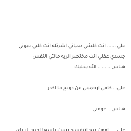
علي ...... انت كلشي بحياتي اشرتله انت كلبي عيوني
جسدي عقلي انت مختصر الريه مالتي النفس
هناس .. ... .. الله يخليك
علي. . كافي ارحميني من دونج ما اكدر
هناس .. عوفني
علي .... اموت بيج اتنفسج بست راسها احبج يلا باي