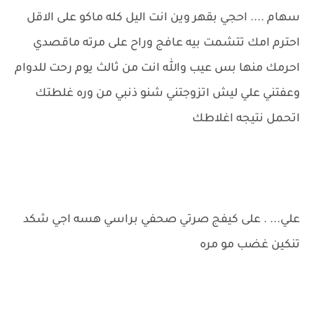
سهام .... احجي بقهر وين انت اليل كله ماكو على الاقل
احترم امك تتشمت بيه عافج وراح على مرته ماقصدي
احرمك منها بس عيب والله انت من ثالث يوم رحت للدوام
وعفتني علي ليش اتزوجتني شنو ذنبي من وره غلطتك
اتحمل نتيجه اغلاطك
علي... . على كيفج صرتي صحفي براسي هسه اجي شكد
تنكين غضب مو مره