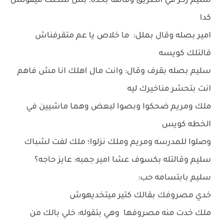
سليم ركز في الطريق وقالها بحده: بس شكلك ميقولش
كدا
امير بصله وقال بملل: ما خلاص يا عم متقرفناش
قالتلك كويسه
سليم بصله بقرف وقال: وانت مال اهلك انا مش فاهم
انت بتحشر مناخيرك ليه
ملك ومريم ضحكوا وبصوا لبعض وهما ماشيين في
الخطه كويس
وصلوا للمدرسه ومريم وملك نزلوا؛ ملك لفت لشباك
سليم وقالتله بكسوف عشا امير جمبه: عايز حاجه؟
سليم بابتسامه حب:
خدي مصروفك بقالك كتير ميتخديهوش
ملك خدت منه مصروفها وهي بتقوله: خلي بالك من