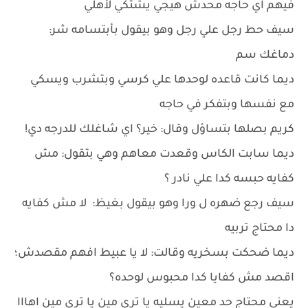
فيهم اي حاجه محدش هيجي يشتكي لأهلي
سيف حط رجل علي رجل وهو بيقول بأبتسامه شر:
دماغك سم
ديما كانت قاعده لوحدها علي كرسي وبتشرب ويسكي
مع نفسها وبتفكر في حاجه
كريم بصلها بتساؤل وقال: خير؟ اي شاغلك للدرجه دي!
ديما سابت الكاس وقعدت معاهم وهي بتقول: مش
كفايه حبسه كدا علي نادر ؟
سيف رجع ضهره ل ورا وهو بيقول بغيظ: لا مش كفايه
دا محتاج تربيه
ديما ضحكت بسخريه وقالت: لا يا عبيط افهم مقصدش؛
اقصد مش كفايا كدا محبوس لوحده؟
يعني محتاج حد معين يسليه يا تري مين يا تري مين اهااا