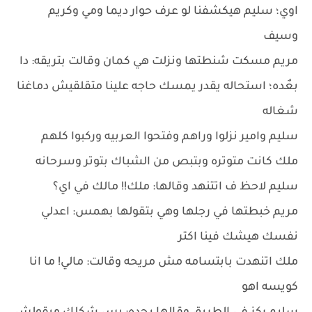
اوي؛ سليم هيكشفنا لو عرف حوار ديما ومي وكريم
وسيف
مريم مسكت شنطتها ونزلت هي كمان وقالت بتريقه: دا
بعٌده؛ استحاله يقدر يمسك حاجه علينا متقلقيش دماغنا
شغاله
سليم وامير نزلوا وراهم وفتحوا العربيه وركبوا كلهم
ملك كانت متوتره وبتبص من الشباك بتوتر وسرحانه
سليم لاحظ ف اتتنهد وقالها: ملك!! مالك في اي؟
مريم خبطتها في رجلها وهي بتقولها بهمس: اعدلي
نفسك هيشك فينا اكتر
ملك اتنهدت بابتسامه مش مريحه وقالت: مالي! ما انا
كويسه اهو