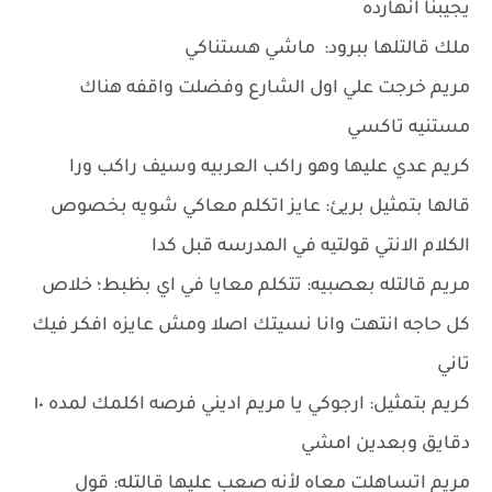
يجيبنا انهارده
ملك قالتلها ببرود: ماشي هستناكي
مريم خرجت علي اول الشارع وفضلت واقفه هناك
مستنيه تاكسي
كريم عدي عليها وهو راكب العربيه وسيف راكب ورا
قالها بتمثيل بريئ: عايز اتكلم معاكي شويه بخصوص
الكلام الانتي قولتيه في المدرسه قبل كدا
مريم قالتله بعصبيه: تتكلم معايا في اي بظبط؛ خلاص
كل حاجه انتهت وانا نسيتك اصلا ومش عايزه افكر فيك
تاني
كريم بتمثيل: ارجوكي يا مريم اديني فرصه اكلمك لمده ١٠
دقايق وبعدين امشي
مريم اتساهلت معاه لأنه صعب عليها قالتله: قول