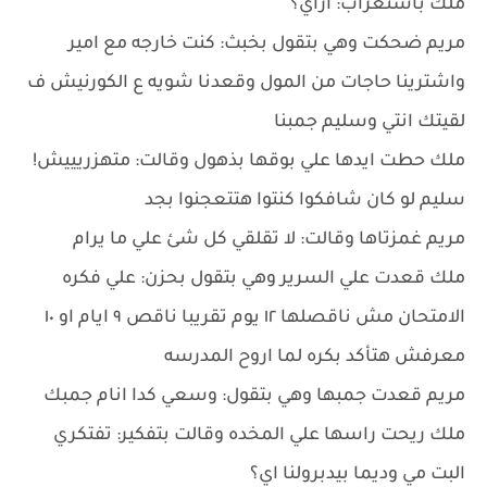
ملك باستغراب: ازاي؟
مريم ضحكت وهي بتقول بخبث: كنت خارجه مع امير
واشترينا حاجات من المول وقعدنا شويه ع الكورنيش ف
لقيتك انتي وسليم جمبنا
ملك حطت ايدها علي بوقها بذهول وقالت: متهزريييش!
سليم لو كان شافكوا كنتوا هتتعجنوا بجد
مريم غمزتاها وقالت: لا تقلقي كل شئ علي ما يرام
ملك قعدت علي السرير وهي بتقول بحزن: علي فكره
الامتحان مش ناقصلها ١٢ يوم تقريبا ناقص ٩ ايام او ١٠
معرفش هتأكد بكره لما اروح المدرسه
مريم قعدت جمبها وهي بتقول: وسعي كدا انام جمبك
ملك ريحت راسها علي المخده وقالت بتفكير: تفتكري
البت مي وديما بيدبرولنا اي؟