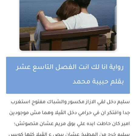
رواية انا لك انت الفصل التاسع عشر
بقلم حبيبة محمد
سليم دخل لقي الازاز مكسور والشباك مفتوح استغرب
جدا وافتكر ان في حرامي دخل الڤيلا وهما مش موجودين
امير كان حاطت ايده علي بوق مريم عشان متصوتش؛
سليم خرج من المطبخ عشان يبص ع الڤيلا كلها كويس