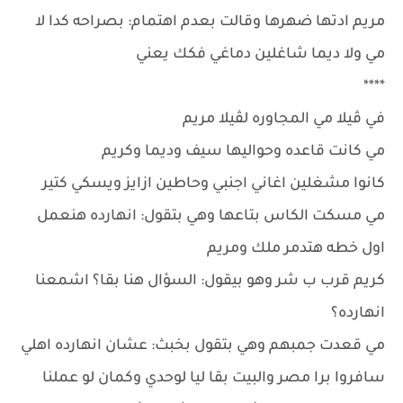
مريم ادتها ضهرها وقالت بعدم اهتمام: بصراحه كدا لا
مي ولا ديما شاغلين دماغي فكك يعني
****
في ڤيلا مي المجاوره لڤيلا مريم
مي كانت قاعده وحواليها سيف وديما وكريم
كانوا مشغلين اغاني اجنبي وحاطين ازايز ويسكي كتير
مي مسكت الكاس بتاعها وهي بتقول: انهارده هنعمل
اول خطه هتدمر ملك ومريم
كريم قرب ب شر وهو بيقول: السؤال هنا بقا؟ اشمعنا
انهارده؟
مي قعدت جمبهم وهي بتقول بخبث: عشان انهارده اهلي
سافروا برا مصر والبيت بقا ليا لوحدي وكمان لو عملنا