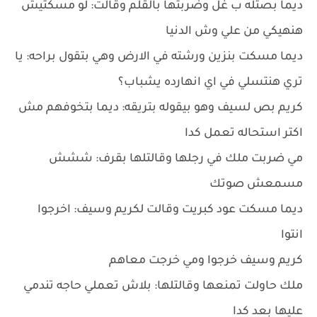
ديما بصتله ب غل وضربتها بالقلم وقالت: لو مسكتيش
هنهيكي من علي وش الدنيا
ديما مسكت بنزين ورشته في الارض وهي بتقول براحه: يا
تري هنتسلي في اي انهارده يشباب؟
كريم بص لسيف وهو بيقوله بتريقه: ديما بتخوفهم مش
اكتر استحاله تعمل كدا
مي ضربت ملك في رجلها وقالتلها بقرف: ششش
مسمعش صوتك
ديما مسكت عود كبريت وقالت لكريم وسيف: اخرجوا
انتوا
كريم وسيف خرجوا ومي خرجت معاهم
ملك حاولت تمنعها وقالتلها: بلاش تعملي حاجه تندمي
عليها بعد كدا