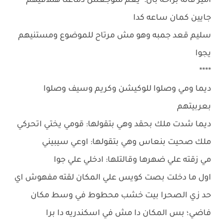
امير قاله براحه بال: يعم متوجعش دماغنا هتلاقيهم
جايين كمان ساعه كدا
سليم قعد جمبه وهو مش مرتاح للموضوع ومستنيهم
يجوا
****
ديما ومي وصلوا للوكيشن وكريم وسيف وصلوا
بعربيتهم
ديما شدت ملك بحقد وهي بتقولها: قومي يختي اتحركي
ملك صحيت بنعاس وهي بتقولها: اوعي سيبيني
مي زقته علي ضهرها وقالتلها: ادخلي علي جوا
اول ما دخلت بصت كويس علي المكان لقته مفهوش اي
حد زي الصحرا بيت خشب محطوط في وسط مكان
فاضي؛ بس المكان دا مش في اسكندريه دا برا