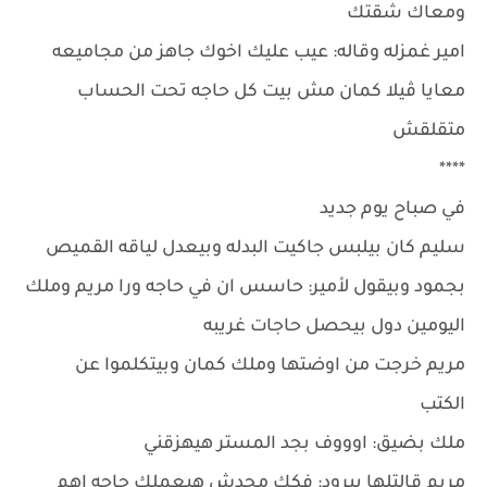
ومعاك شقتك
امير غمزله وقاله: عيب عليك اخوك جاهز من مجاميعه
معايا ڤيلا كمان مش بيت كل حاجه تحت الحساب
متقلقش
****
في صباح يوم جديد
سليم كان بيلبس جاكيت البدله وبيعدل لياقه القميص
بجمود وبيقول لأمير: حاسس ان في حاجه ورا مريم وملك
اليومين دول بيحصل حاجات غريبه
مريم خرجت من اوضتها وملك كمان وبيتكلموا عن
الكتب
ملك بضيق: اوووف بجد المستر هيهزقني
مريم قالتلها ببرود: فكك محدش هيعملك حاجه اهم