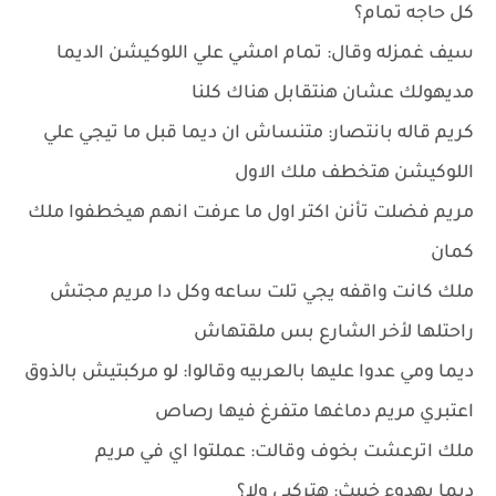
كل حاجه تمام؟
سيف غمزله وقال: تمام امشي علي اللوكيشن الديما
مديهولك عشان هنتقابل هناك كلنا
كريم قاله بانتصار: متنساش ان ديما قبل ما تيجي علي
اللوكيشن هتخطف ملك الاول
مريم فضلت تأنن اكتر اول ما عرفت انهم هيخطفوا ملك
كمان
ملك كانت واقفه يجي تلت ساعه وكل دا مريم مجتش
راحتلها لأخر الشارع بس ملقتهاش
ديما ومي عدوا عليها بالعربيه وقالوا: لو مركبتيش بالذوق
اعتبري مريم دماغها متفرغ فيها رصاص
ملك اترعشت بخوف وقالت: عملتوا اي في مريم
ديما بهدوء خبيث: هتركبي ولا؟