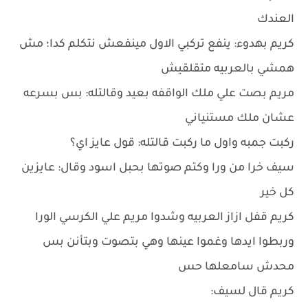
العندك
كريم بهدوء: ينفع تركبي الاول مينفعش نتكلم كدا؛ مش
همشي بالعربيه متقلقيش
مريم بصت علي ملك الواقفه بعيد وقالتله: بس بسرعه
عشان ملك مستنياني
ركبت جمبه واول ما ركبت قالتله: قول عايز اي؟
سيف خرا من ورا وكتم صوتها بحبل اسود وقال: عايزين
كل خير
كريم قفل ازاز العربيه وشدوا مريم علي الكرسي الورا
وربطوا ايدها وغموا عينها وهي بتصوت وبتأنن بس
محدش سامعلها حس
كريم قال لسيف: