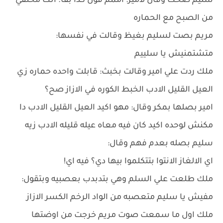
سليم ضحك وقال لأمير: اممم قول كدا بقا؛ انك مختفي
من الصبح مع الحماره
مريم بصت لسليم بغيظ وقالت في نفسها:
متشتمنيش يا سلييم
ملك ردت علي امير وقالت بخبث: قابلت واحده حماره زي
العيل القليل الادب الخبط الكوره في الازاز صح؟
امير بصلها بمكر وقال: مهو اكيد العيل القليل الادب دا
مكنش لوحده اكيد كان فيه معاه عيله قليله الادب زيه
سليم بصله بعدم فهم وقال:
اي الالغاز الانتوا بتتكلموا بيها دي؟ فيه اي!
ملك طلعت علي السلم وهي بتدبدب بعصبيه وبتقول:
مفيش يا سليم متعصبه من الواد الرخم الكسر الازاز
ملك اول ما سمعت صوت مريم خرجت من اوضتها