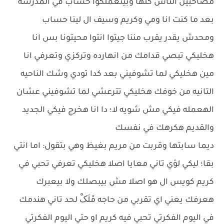
مصاحبين الناس كلها وبيتعملكوا حساب في المدرسه
بعد ما كنت انا ومي وكريم وسيف ال لينا حساب
ومحدش يقدر يقرب مننا جيتوا انتوا محيتونا بس انا
هخليكي تبصي قدامك من انهارده وتركزي وتعرفي انا
مين هخليكي لما تشوفيني بعد كدا تودي وشك الناحيه
التانيه من خوفك هخليكي تترعشي لما تشوفيني عشان
الهعمله فيكي مش شويه لا؛ دا انا هخرج فيكي الجديد
والقديم هكرهك في نفسك
ديما سابتها وقربت من مريم بغيظ وهي بتقول: اما انتي
بقا؛ ليكي لؤي تاني معايا اصلا هخليكي تعرفي تحبي في
كريم كويس ال هو اصلا مش بيبصلك ولا بيعبرك
هعرفك يعني اي تقربي من حاجه مًلَکْ لحد تاني هندمك
في اليوم الفكرتي تحبي فيه كريم او حتي اليوم الفكرتي