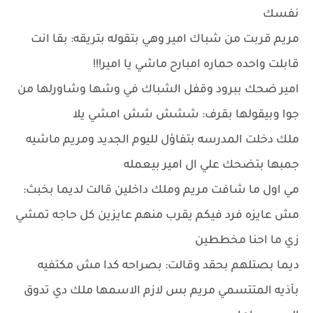
نفسك
مريم قربت من شباك امير وهي بتقوله بتريقه: بقا انت
قابلت واحده حماره امبارح ماشي يا امير!!!
امير ضحك ببرود وقفل الشباك في وشها وشاورلها من
جوا وبيقولها بقرف: ششش شش امشي يلا
ملك دخلت المدرسه بتفاؤل لليوم الجديد ومريم ماشيه
جمبها بتضحك علي ال امير بيعمله
مي اول ما شافت مريم وملك داخلين قالت لديما بخبث:
مش عايزه فرد فيكم يقرب منهم عايزين كل حاجه تمشي
زي ما احنا مخططين
ديما بصتلهم بحقد وقالت: بصراحه كدا مش مكتفيه
بأذيه المتتسمي مريم بس لازم الاسمها ملك دي تدوق